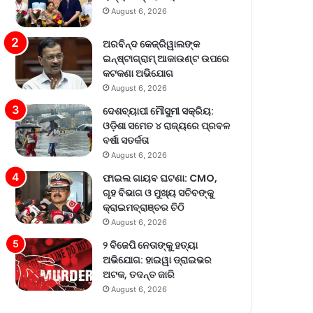
August 6, 2026
ଅରବିନ୍ଦ କେଜ୍ରିୱାଲଙ୍କ
ଇନ୍‌ଷ୍ଟାଗ୍ରାମ୍ ଆକାଉଣ୍ଟ ଉପରେ
କଟକଣା ଅଭିଯୋଗ
August 6, 2026
ଦେଶବ୍ୟାପୀ ମୌସୁମୀ ସକ୍ରିୟ:
ଓଡ଼ିଶା ସମେତ ୪ ରାଜ୍ୟରେ ପ୍ରବଳ
ବର୍ଷା ସତର୍କତା
August 6, 2026
ଫାଇଲ ଗାୟବ ଘଟଣା: CMO,
ଗୃହ ବିଭାଗ ଓ ମୁଖ୍ୟ ସଚିବଙ୍କୁ
କ୍ରାଇମବ୍ରାଞ୍ଚର ଚିଠି
August 6, 2026
୨ ବିଜେପି ନେତାଙ୍କୁ ହତ୍ୟା
ଅଭିଯୋଗ: ହାଇୱା ଡ୍ରାଇଭର
ଅଟକ, ତଦନ୍ତ ଜାରି
August 6, 2026