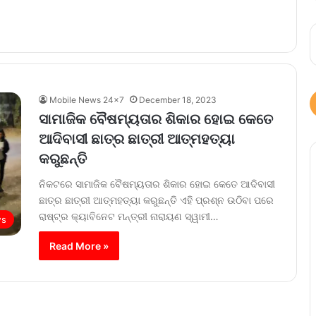
Mobile News 24x7
December 18, 2023
ସାମାଜିକ ବୈଷମ୍ୟତାର ଶିକାର ହୋଇ କେତେ
ଆଦିବାସୀ ଛାତ୍ର ଛାତ୍ରୀ ଆତ୍ମହତ୍ୟା
କରୁଛନ୍ତି
ନିକଟରେ ସାମାଜିକ ବୈଷମ୍ୟତାର ଶିକାର ହୋଇ କେତେ ଆଦିବାସୀ
ଛାତ୍ର ଛାତ୍ରୀ ଆତ୍ମହତ୍ୟା କରୁଛନ୍ତି ଏହି ପ୍ରଶ୍ନ ଉଠିବା ପରେ
ରାଷ୍ଟ୍ର କ୍ୟାବିନେଟ ମନ୍ତ୍ରୀ ନାରାୟଣ ସ୍ୱାମୀ…
ws
Read More »