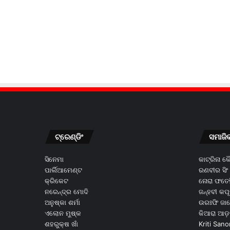
ଟ୍ରେଣ୍ଡିଂ
ସମାଜି
ସିନେମା
କାଟ୍ରିନା 
ପାର୍ଲିଆମେଣ୍ଟ
ରଣବୀର ସିଂ
କ୍ରିକେଟ
ନୋରା ଫତେହ
ନରେନ୍ଦ୍ର ମୋଦି
ଜନ୍ହବୀ କପ
ଅନୁଷ୍କା ଶର୍ମା
ଉରଃଫି ଜା
ଏଲୋନ ମୁଷ୍କ
କିଆରା ଆଡ଼
ଶହରୁକ୍ଷ ଖାଁ
Kriti Sano