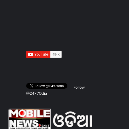
Follow
@24x7Odia