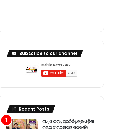
m
Subscribe to our channel
Recent Posts
ଚୀନ୍ ଓ ଇରାନ୍ ପ୍ରତିନିଧିଙ୍କ ଓଡ଼ିଶା
ରାଜ୍ୟ ସଂଗ୍ରହାଳୟ ପରିଦର୍ଶନ