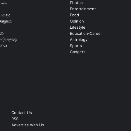
ରୋରା
Photos
Entertainment
ଚୋପ୍ରା
Food
ଭ୍ରୁଚ୍ଛା
Opinion
Lifestyle
ଡେ
Education-Career
୍ଣ୍ଣଣ୍ଡେଜ଼
Astrology
ଉତେଲା
Sports
Gadgets
Contact Us
RSS
Advertise with Us