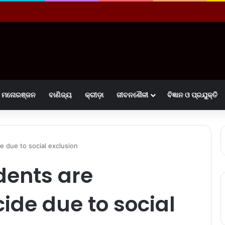
ମନୋରଞ୍ଜନ
ବାଣିଜ୍ୟ
କ୍ରୀଡ଼ା
ଜୀବନଶୈଳୀ
ବିଜ୍ଞାନ ଓ ପ୍ରଯୁକ୍ତି
e due to social exclusion
dents are
ide due to social