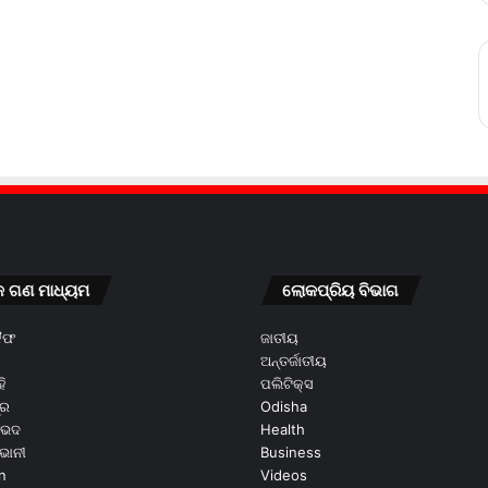
କ ଗଣ ମାଧ୍ୟମ
ଲୋକପ୍ରିୟ ବିଭାଗ
କୈଫ
ଜାତୀୟ
ଅନ୍ତର୍ଜାତୀୟ
ି
ପଲିଟିକ୍ସ
ୂର
Odisha
ଭେଦ
Health
ଭାନୀ
Business
n
Videos