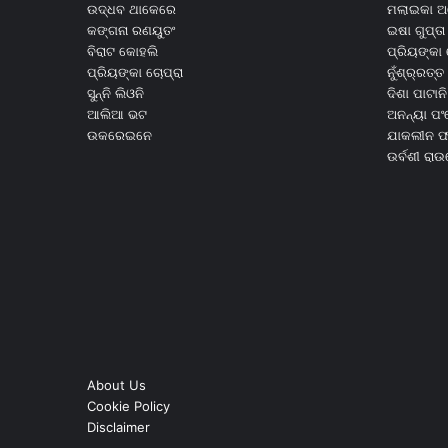
ଉଦ୍ଧବ ଥାକେରେ
ମଲାଇକା ଅ
କଙ୍ଗନା ରଣୟୁତଂ
ଇଷା ଗୁପ୍ତା
ବିରାଟ କୋହଲି
ପ୍ରିୟଙ୍କା 
ପ୍ରିୟଙ୍କା ଚୋପ୍ରା
ନୁଁଶ୍ର୍ରତ୍ତ 
ସୁନ୍ନି ଲିଓନି
ଦିଶା ପାଟାନି
ଆଲିଆ ଭଟ
ଅନନ୍ୟା ପଂ
ଉକରେଇନେ
ଯାକଲୀନ ଫର
ଉର୍ବଶୀ ରା
About Us
Cookie Policy
Disclaimer