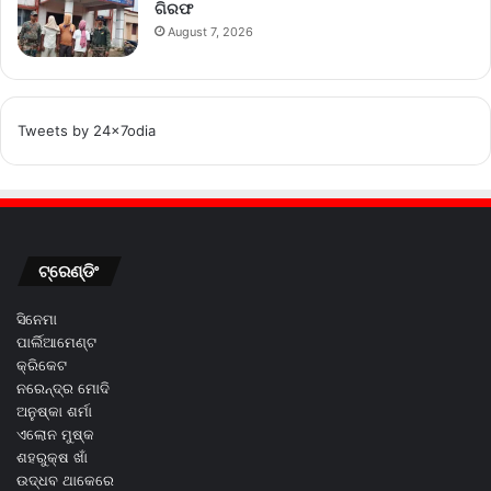
ଗିରଫ
August 7, 2026
Tweets by 24x7odia
ଟ୍ରେଣ୍ଡିଂ
ସିନେମା
ପାର୍ଲିଆମେଣ୍ଟ
କ୍ରିକେଟ
ନରେନ୍ଦ୍ର ମୋଦି
ଅନୁଷ୍କା ଶର୍ମା
ଏଲୋନ ମୁଷ୍କ
ଶହରୁକ୍ଷ ଖାଁ
ଉଦ୍ଧବ ଥାକେରେ