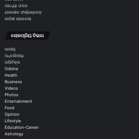
ଅନନ୍ୟା ପଂଡେ
ଯାକଲୀନ ଫର୍ଣ୍ଣଣ୍ଡେଜ଼
ଉର୍ବଶୀ ରାଉତେଲା
ଲୋକପ୍ରିୟ ବିଭାଗ
ଜାତୀୟ
ଅନ୍ତର୍ଜାତୀୟ
ପଲିଟିକ୍ସ
Odisha
Health
Business
Videos
Photos
Entertainment
Food
Opinion
Lifestyle
Education-Career
Astrology