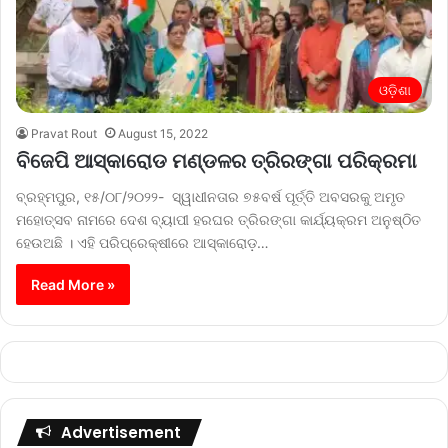
ଓଡ଼ିଶା
Pravat Rout
August 15, 2022
ବିଜେପି ଆସ୍କାରୋଡ ମଣ୍ଡଳର ତ୍ରିରଙ୍ଗା ପରିକ୍ରମା
ବ୍ରହ୍ମପୁର, ୧୫/୦୮/୨୦୨୨- ସ୍ୱାଧୀନତାର ୭୫ବର୍ଷ ପୂର୍ତ୍ତି ଅବସରକୁ ଅମୃତ
ମହୋତ୍ସବ ନାମରେ ଦେଶ ବ୍ୟାପୀ ହରଘର ତ୍ରିରଙ୍ଗା କାର୍ଯ୍ୟକ୍ରମ ଅନୁଷ୍ଠିତ
ହେଉଅଛି । ଏହି ପରିପ୍ରେକ୍ଷୀରେ ଆସ୍କାରୋଡ଼…
Read More »
Advertisement