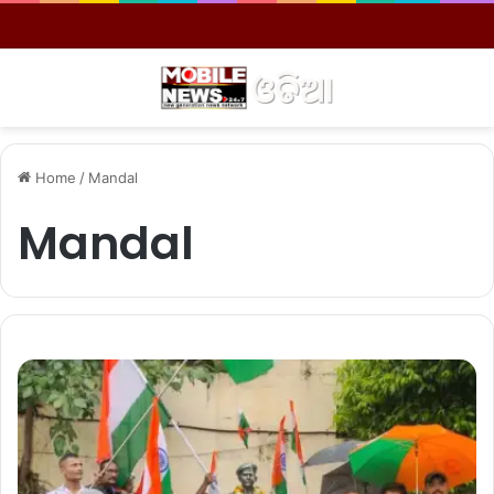
Menu
S
Home
/
Mandal
Mandal