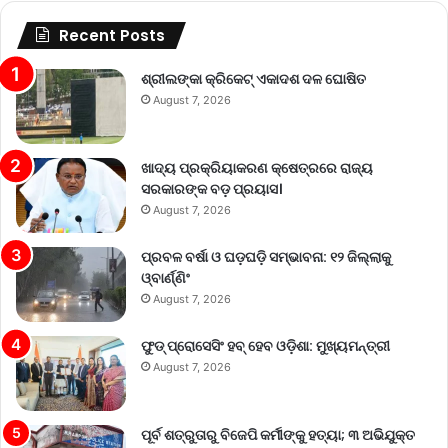
Recent Posts
ଶ୍ରୀଲଙ୍କା କ୍ରିକେଟ୍‌ ଏକାଦଶ ଦଳ ଘୋଷିତ
August 7, 2026
ଖାଦ୍ୟ ପ୍ରକ୍ରିୟାକରଣ କ୍ଷେତ୍ରରେ ରାଜ୍ୟ
ସରକାରଙ୍କ ବଡ଼ ପ୍ରୟାସ।
August 7, 2026
ପ୍ରବଳ ବର୍ଷା ଓ ଘଡ଼ଘଡ଼ି ସମ୍ଭାବନା: ୧୨ ଜିଲ୍ଲାକୁ
ଓ୍ବାର୍ଣ୍ଣିଂ
August 7, 2026
ଫୁଡ୍ ପ୍ରୋସେସିଂ ହବ୍ ହେବ ଓଡ଼ିଶା: ମୁଖ୍ୟମନ୍ତ୍ରୀ
August 7, 2026
ପୂର୍ବ ଶତ୍ରୁତାରୁ ବିଜେପି କର୍ମୀଙ୍କୁ ହତ୍ୟା; ୩ ଅଭିଯୁକ୍ତ