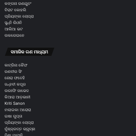
କଙ୍ଗନା ରଣୟୁତଂ
ବିରାଟ କୋହଲି
ପ୍ରିୟଙ୍କା ଚୋପ୍ରା
ସୁନ୍ନି ଲିଓନି
ଆଲିଆ ଭଟ
ଉକରେଇନେ
ସମାଜିକ ଗଣ ମାଧ୍ୟମ
କାଟ୍ରିନା କୈଫ
ରଣବୀର ସିଂ
ନୋରା ଫତେହି
ଜନ୍ହବୀ କପୂର
ଉରଃଫି ଜାଭେଦ
କିଆରା ଆଡ଼ଭାନୀ
Kriti Sanon
ମଲାଇକା ଅରୋରା
ଇଷା ଗୁପ୍ତା
ପ୍ରିୟଙ୍କା ଚୋପ୍ରା
ନୁଁଶ୍ର୍ରତ୍ତ ଭ୍ରୁଚ୍ଛା
ଦିଶା ପାଟାନି