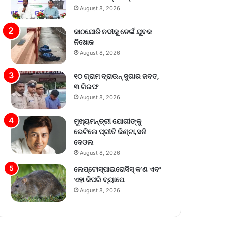
August 8, 2026
କାଠଯୋଡି ନଦୀକୁ ଡେଇଁ ଯୁବକ
ନିଖୋଜ
August 8, 2026
୧୦ ଗ୍ରାମ ବ୍ରାଉନ୍ ସୁଗାର ଜବତ,
୩ ଗିରଫ
August 8, 2026
ମୁଖ୍ୟମନ୍ତ୍ରୀ ଯୋଗୀଙ୍କୁ
ଭେଟିଲେ ପ୍ରୀତି ଜିଣ୍ଟା,ସନି
ଦେଓଲ
August 8, 2026
ଲେପ୍ଟୋସ୍ପାଇରୋସିସ୍ କ’ଣ ଏବଂ
ଏହା କିପରି ବ୍ୟାପେ
August 8, 2026