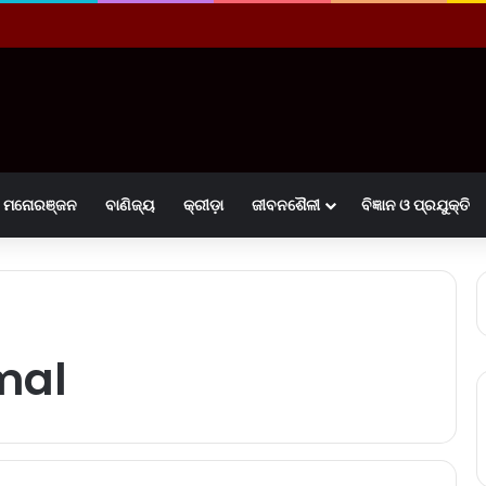
ମନୋରଞ୍ଜନ
ବାଣିଜ୍ୟ
କ୍ରୀଡ଼ା
ଜୀବନଶୈଳୀ
ବିଜ୍ଞାନ ଓ ପ୍ରଯୁକ୍ତି
mal