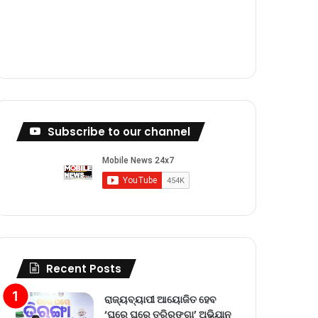
m
Subscribe to our channel
Recent Posts
ରାଜ୍ୟବ୍ୟାପୀ ଆୟୋଜିତ ହେବ
‘ଘରେ ଘରେ ତ୍ରିରଙ୍ଗା’ ଅଭିଯାନ