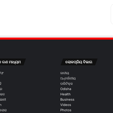
କ ଗଣ ମାଧ୍ୟମ
ଲୋକପ୍ରିୟ ବିଭାଗ
କୈଫ
ଜାତୀୟ
ଅନ୍ତର୍ଜାତୀୟ
ି
ପଲିଟିକ୍ସ
ୂର
Odisha
ଭେଦ
Health
ଭାନୀ
Business
n
Videos
ରୋରା
Photos