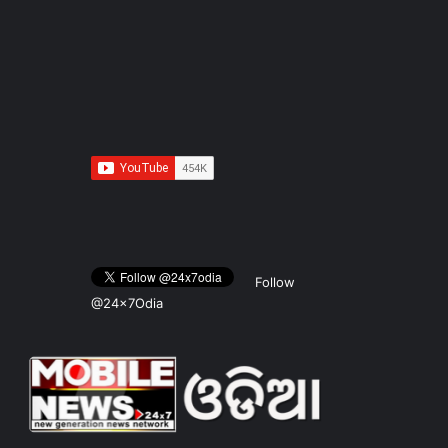
Follow
@24x7Odia