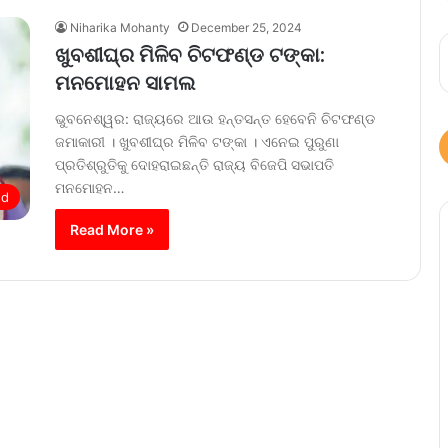
Niharika Mohanty
December 25, 2024
ଖୁବଶୀଘ୍ର ମିଳିବ ଚିଟଫଣ୍ଡ ଟଙ୍କା:
ମନମୋହନ ସାମଲ
ଭୁବନେଶ୍ୱର: ରାଜ୍ୟରେ ଆଉ ହନ୍ତସନ୍ତ ହେବେନି ଚିଟଫଣ୍ଡ
ଜମାକାରୀ । ଖୁବଶୀଘ୍ର ମିଳିବ ଟଙ୍କା । ଏନେଇ ପୁରୁଣା
ପ୍ରତିଶ୍ରୁତିକୁ ଦୋହରାଇଛନ୍ତି ରାଜ୍ୟ ବିଜେପି ସଭାପତି
ମନମୋହନ…
ed
Read More »