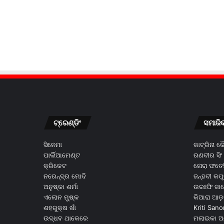
ଟ୍ରେଣ୍ଡିଂ
ସମାଜି
ସିନେମା
କାଟ୍ରିନା 
ପାର୍ଲିଆମେଣ୍ଟ
ରଣବୀର ସିଂ
କ୍ରିକେଟ
ନୋରା ଫତେହ
ନରେନ୍ଦ୍ର ମୋଦି
ଜନ୍ହବୀ କପ
ଅନୁଷ୍କା ଶର୍ମା
ଉରଃଫି ଜା
ଏଲୋନ ମୁଷ୍କ
କିଆରା ଆଡ଼
ଶହରୁକ୍ଷ ଖାଁ
Kriti Sano
ଉଦ୍ଧବ ଥାକେରେ
ମଲାଇକା ଅ