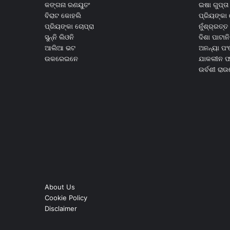
କଙ୍ଗନା ରଣୟୁତଂ
ଇଷା ଗୁପ୍ତା
ବିରାଟ କୋହଲି
ପ୍ରିୟଙ୍କା 
ପ୍ରିୟଙ୍କା ଚୋପ୍ରା
ନୁଁଶ୍ର୍ରତ୍ତ 
ସୁନ୍ନି ଲିଓନି
ଦିଶା ପାଟାନି
ଆଲିଆ ଭଟ
ଅନନ୍ୟା ପଂ
ଉକରେଇନେ
ଯାକଲୀନ ଫର
ଉର୍ବଶୀ ରା
About Us
Cookie Policy
Disclaimer