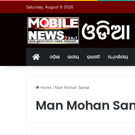
Saturday, August 8 2026
Home
ଓଡ଼ିଶା
ଜାତୀୟ
ରାଜନୀତି
ଅନ୍ତର୍ଜାତୀୟ
Home
/
Man Mohan Samal
Man Mohan Sa