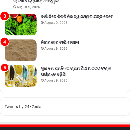
ପ୍ରଧାନମନ୍ତ୍ରୀଙ୍କ ଆହ୍ୱାନ
August 9, 2026
ବର୍ଷା ଦିନେ କିଭଳି ନିଜ ସ୍ୱାସ୍ଥ୍ୟର ଯତ୍ନ ନେବେ
August 9, 2026
ନିଲାମ ହେବ ବାଲି ଖାଦାନ।
August 9, 2026
ସୁନା ଦର ପ୍ରତି ୧୦ ଗ୍ରାମ୍‌ ପିଛା ୭,୦୦୦ ଟଙ୍କା
ପର୍ଯ୍ୟନ୍ତ ବଢ଼ିଛି।
August 9, 2026
Tweets by 24x7odia