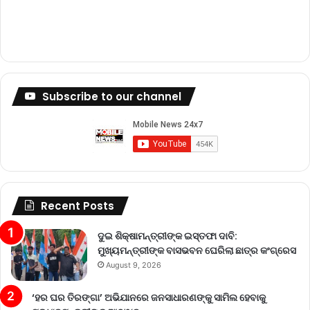
Subscribe to our channel
Recent Posts
ଦୁଇ ଶିକ୍ଷାମନ୍ତ୍ରୀଙ୍କ ଇସ୍ତଫା ଦାବି:
ମୁଖ୍ୟମନ୍ତ୍ରୀଙ୍କ ବାସଭବନ ଘେରିଲା ଛାତ୍ର କଂଗ୍ରେସ
August 9, 2026
‘ହର ଘର ତିରଙ୍ଗା’ ଅଭିଯାନରେ ଜନସାଧାରଣଙ୍କୁ ସାମିଲ ହେବାକୁ