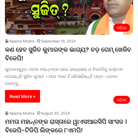
ଓଡ଼ିଶା
Aparna Mishra
September 16, 2024
କଣ ହେବ ସୁଜିତ କୁମାରଙ୍କ ଭାଗ୍ୟ? ବଡ଼ ଗେମ୍ ଖେଳିବ
ବିଜେପି!
ଭୁବନେଶ୍ୱର: ମମତା ମହାନ୍ତଙ୍କ ପରେ ରାଜ୍ୟସଭା ଓ ବିଜେଡିରୁ ଇସ୍ତଫା
ଦେଇଛନ୍ତି ସୁଜିତ କୁମାର । ଆଉ ୨ଜଣ ହିଁ ଧରିସାରିଛନ୍ତି ପଦ୍ମ । ତେବେ
ଜଣଙ୍କୁ…
Read More »
ଓଡ଼ିଶା
Aparna Mishra
August 30, 2024
ମମତା ମହାନ୍ତଙ୍କ ରାସ୍ତାରେ ୱାଏସଆରସିପି ସାଂସଦ ।
ବିଜେପି-ଟିଡିପି ଲିଙ୍କରେ ୮ଏମପି!