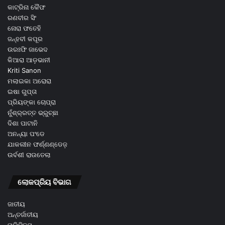
କାଟ୍ରିନା କୈଫ
ରଣବୀର ସିଂ
ନୋରା ଫତେହି
ଜନ୍ହବୀ କପୂର
ଉରଃଫି ଜାଭେଦ
କିଆରା ଆଡ଼ଭାନୀ
Kriti Sanon
ମଲାଇକା ଅରୋରା
ଇଷା ଗୁପ୍ତା
ପ୍ରିୟଙ୍କା ଚୋପ୍ରା
ନୁଁଶ୍ର୍ରତ୍ତ ଭ୍ରୁଚ୍ଛା
ଦିଶା ପାଟାନି
ଅନନ୍ୟା ପଂଡେ
ଯାକଲୀନ ଫର୍ଣ୍ଣଣ୍ଡେଜ଼
ଉର୍ବଶୀ ରାଉତେଲା
ଲୋକପ୍ରିୟ ବିଭାଗ
ଜାତୀୟ
ଅନ୍ତର୍ଜାତୀୟ