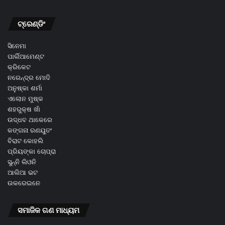
ଟ୍ରେଣ୍ଡିଂ
ସିନେମା
ପାର୍ଲିଆମେଣ୍ଟ
କ୍ରିକେଟ
ନରେନ୍ଦ୍ର ମୋଦି
ଅନୁଷ୍କା ଶର୍ମା
ଏଲୋନ ମୁଷ୍କ
ଶହରୁକ୍ଷ ଖାଁ
ଉଦ୍ଧବ ଥାକେରେ
କଙ୍ଗନା ରଣୟୁତଂ
ବିରାଟ କୋହଲି
ପ୍ରିୟଙ୍କା ଚୋପ୍ରା
ସୁନ୍ନି ଲିଓନି
ଆଲିଆ ଭଟ
ଉକରେଇନେ
ସମାଜିକ ଗଣ ମାଧ୍ୟମ