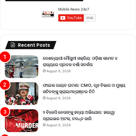
Recent Posts
ଦେଶବ୍ୟାପୀ ମୌସୁମୀ ସକ୍ରିୟ: ଓଡ଼ିଶା ସମେତ ୪
ରାଜ୍ୟରେ ପ୍ରବଳ ବର୍ଷା ସତର୍କତା
August 6, 2026
ଫାଇଲ ଗାୟବ ଘଟଣା: CMO, ଗୃହ ବିଭାଗ ଓ ମୁଖ୍ୟ
ସଚିବଙ୍କୁ କ୍ରାଇମବ୍ରାଞ୍ଚର ଚିଠି
August 6, 2026
୨ ବିଜେପି ନେତାଙ୍କୁ ହତ୍ୟା ଅଭିଯୋଗ: ହାଇୱା
ଡ୍ରାଇଭର ଅଟକ, ତଦନ୍ତ ଜାରି
August 6, 2026