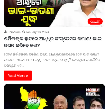
ରାଜନୀତି
Shibaram
January 16, 2024
ଶର୍ମିଳାଙ୍କ ହାତରେ ଆନ୍ଧ୍ର କଂଗ୍ରେସର କମାଣ! ଭାଇ
ଜଗନ କରିବେ କଣ?
୨୦୨୪ ନିର୍ବାଚନରେ ଦକ୍ଷିଣ ରାଜ୍ୟ ଆନ୍ଧ୍ରପ୍ରଦେଶରେ ହେବ ଭାଇ ଭଉଣୀ
ଲଢେଇ । ଏକଥା ଆମେ କହୁନୁ, ବରଂ ରଜ୍ୟରେ ସୃଷ୍ଟି ହୋଇଥିବା ରାଜନୈତିକ
ପରିସ୍ଥିତି ଏହି…
Read More »