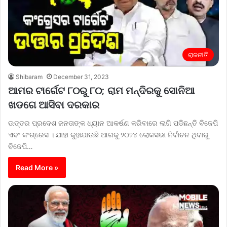
ରାଜନୀତି
Shibaram
December 31, 2023
ଆମର ଟାର୍ଗେଟ ୮୦ରୁ ୮୦; ରାମ ମନ୍ଦିରକୁ ସୋନିଆ
ଖଡଗେ ଆସିବା ଦରକାର
ଉତ୍ତର ପ୍ରଦେଶ ଜନତାଙ୍କ ଧ୍ୟାନ ଆକର୍ଷଣ କରିବାରେ ଲାଗି ପଡିଛନ୍ତି ବିଜେପି
ଏବଂ କଂଗ୍ରେସ । ଯାହା କୁହାଯାଉଛି ଆଗକୁ ୨୦୨୪ ଲୋକସଭା ନିର୍ବାଚନ ଥିବାରୁ
ବିଜେପି…
Read More »