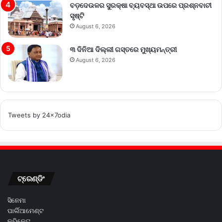
ବଡ଼ଦେଉଳର ସୁରକ୍ଷା ବ୍ୟବସ୍ଥା ଉପରେ ପ୍ରଶ୍ନବାଚୀ
ସୃଷ୍ଟି
August 6, 2026
୩ ଦିନିଆ ଦିଲ୍ଲୀ ଗସ୍ତରେ ମୁଖ୍ୟମନ୍ତ୍ରୀ
August 6, 2026
Tweets by 24x7odia
ଟ୍ରେଣ୍ଡିଂ
ସିନେମା
ପାର୍ଲିଆମେଣ୍ଟ
କ୍ରିକେଟ