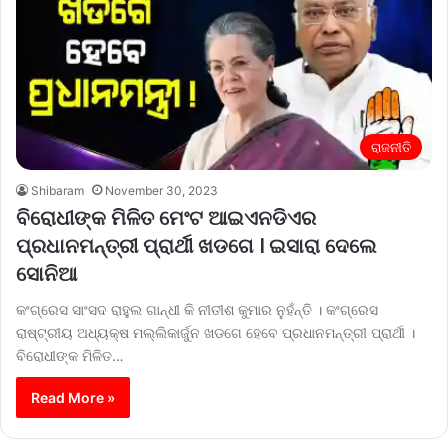
ରାଜନୀତି
Shibaram
November 30, 2023
ବିରୋଧୀଙ୍କ ମିଳିତ ମେଂଟ ଆଇଏନଡିଏର
ପ୍ରଧାନମନ୍ତ୍ରୀ ପ୍ରାର୍ଥୀ ଖଡଗେ । ଇସାରା ଦେଲେ
ସୋନିଆ
କଂଗ୍ରେସ ସାଂସଦ ରାହୁଲ ଗାନ୍ଧୀ କି ନୀତୀଶ କୁମାର ନୁହଁନ୍ତି । କଂଗ୍ରେସ
ରାଷ୍ଟ୍ରୀୟ ଅଧ୍ୟକ୍ଷ ମଲ୍ଲିକାର୍ଜୁନ ଖଡଗେ ହେବେ ପ୍ରଧାନମନ୍ତ୍ରୀ ପ୍ରାର୍ଥୀ ।
ବିରୋଧୀଙ୍କ ମିଳିତ…
Read More »