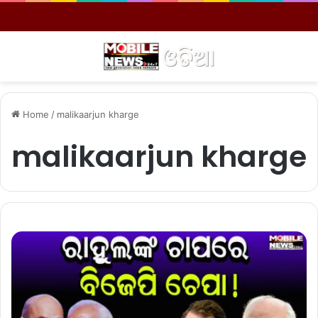
Menu
S
Home
/
malikaarjun kharge
malikaarjun kharge