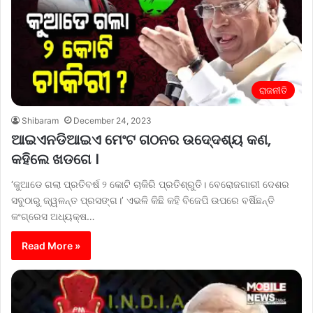
ରାଜନୀତି
Shibaram
December 24, 2023
ଆଇଏନଡିଆଇଏ ମେଂଟ ଗଠନର ଉଦେ୍ଦଶ୍ୟ କଣ,
କହିଲେ ଖଡଗେ ।
‘କୁଆଡେ ଗଲା ପ୍ରତିବର୍ଷ ୨ କୋଟି ଚାକିରି ପ୍ରତିଶ୍ରୁତି। ବେରୋଜଗାରୀ ଦେଶର
ସବୁଠାରୁ ଜ୍ୱଳନ୍ତ ପ୍ରସଙ୍ଗ।’ ଏଭଳି କିଛି କହି ବିଜେପି ଉପରେ ବର୍ଷିଛନ୍ତି
କଂଗ୍ରେସ ଅଧ୍ୟକ୍ଷ…
Read More »