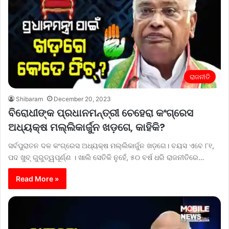
ରାଜନୀତି
Shibaram
December 20, 2023
ବିରୋଧୀଙ୍କ ପ୍ରଧାନମନ୍ତ୍ରୀ ଚେହେରା କଂଗ୍ରେସ
ଅଧ୍ୟକ୍ଷ ମଲ୍ଲିକାର୍ଜୁନ ଖଡ଼ଗେ, କାହିକି?
ସର୍ବପୁରାତନ ଦଳ କଂଗ୍ରେସ ଅଧ୍ୟକ୍ଷ ମଲ୍ଲିକାର୍ଜୁନ ଖଡ଼ଗେ। ବୟସ ଏବେ ୮୧,
ପଦ ଖୁବ୍ ଗୁରୁତ୍ୱପୂର୍ଣ୍ଣ । ଖାଲି ସେତିକି ନୁହେଁ, ୫୦ ବର୍ଷ ଧରି ରାଜନୀତିରେ…
Read More »