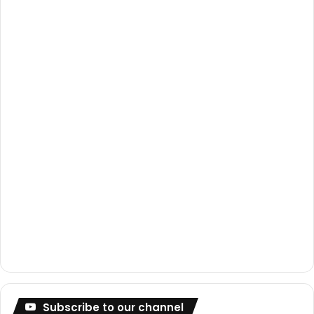
o
e
r
k
a
m
Subscribe to our channel