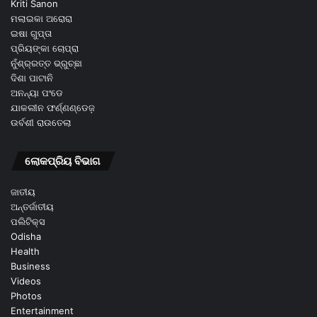
Kriti Sanon
ମଲାଇକା ଅରୋରା
ଇଷା ଗୁପ୍ତା
ପ୍ରିୟଙ୍କା ଚୋପ୍ରା
ନୁଁଶ୍ର୍ରତ୍ତ ଭ୍ରୁଚ୍ଛା
ଦିଶା ପାଟାନି
ଅନନ୍ୟା ପଂଡେ
ଯାକଲୀନ ଫର୍ଣ୍ଣଣ୍ଡେଜ଼
ଉର୍ବଶୀ ରାଉତେଲା
ଲୋକପ୍ରିୟ ବିଭାଗ
ଜାତୀୟ
ଅନ୍ତର୍ଜାତୀୟ
ପଲିଟିକ୍ସ
Odisha
Health
Business
Videos
Photos
Entertainment