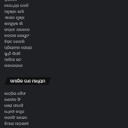
ନରେନ୍ଦ୍ର ମୋଦି
ଅନୁଷ୍କା ଶର୍ମା
ଏଲୋନ ମୁଷ୍କ
ଶହରୁକ୍ଷ ଖାଁ
ଉଦ୍ଧବ ଥାକେରେ
କଙ୍ଗନା ରଣୟୁତଂ
ବିରାଟ କୋହଲି
ପ୍ରିୟଙ୍କା ଚୋପ୍ରା
ସୁନ୍ନି ଲିଓନି
ଆଲିଆ ଭଟ
ଉକରେଇନେ
ସମାଜିକ ଗଣ ମାଧ୍ୟମ
କାଟ୍ରିନା କୈଫ
ରଣବୀର ସିଂ
ନୋରା ଫତେହି
ଜନ୍ହବୀ କପୂର
ଉରଃଫି ଜାଭେଦ
କିଆରା ଆଡ଼ଭାନୀ