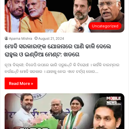
Uncategorized
Aparna Mishra
August 21, 2024
ମୋଦି ସରକାରଙ୍କ ଯୋଜନାରେ ପାଣି ଢାଳି ଦେଲେ
ରାହୁଲ ଓ ଇଣ୍ଡିଆ ମେଣ୍ଟ: ଖଡଗେ
ନୂଆ ଦିଲ୍ଲୀ: ବିଜେପି ଉପରେ ଭାରି ପଡୁଛନ୍ତି କି ବିରୋଧୀ । କାହିଁକି ବାରମ୍ବାର
ନଉଁଛନ୍ତି ମୋଦି ସରକାର । ଯାହାକୁ ନେଇ ଏବେ ଚର୍ଚ୍ଚା ଜୋର…
Read More »