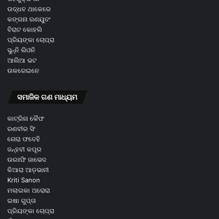
ଉଦ୍ଧବ ଥାକେରେ
କଙ୍ଗନା ରଣୟୁତଂ
ବିରାଟ କୋହଲି
ପ୍ରିୟଙ୍କା ଚୋପ୍ରା
ସୁନ୍ନି ଲିଓନି
ଆଲିଆ ଭଟ
ଉକରେଇନେ
ସମାଜିକ ଗଣ ମାଧ୍ୟମ
କାଟ୍ରିନା କୈଫ
ରଣବୀର ସିଂ
ନୋରା ଫତେହି
ଜନ୍ହବୀ କପୂର
ଉରଃଫି ଜାଭେଦ
କିଆରା ଆଡ଼ଭାନୀ
Kriti Sanon
ମଲାଇକା ଅରୋରା
ଇଷା ଗୁପ୍ତା
ପ୍ରିୟଙ୍କା ଚୋପ୍ରା