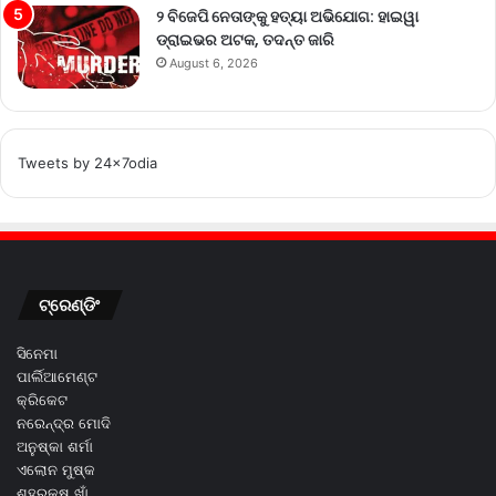
୨ ବିଜେପି ନେତାଙ୍କୁ ହତ୍ୟା ଅଭିଯୋଗ: ହାଇୱା
ଡ୍ରାଇଭର ଅଟକ, ତଦନ୍ତ ଜାରି
August 6, 2026
Tweets by 24x7odia
ଟ୍ରେଣ୍ଡିଂ
ସିନେମା
ପାର୍ଲିଆମେଣ୍ଟ
କ୍ରିକେଟ
ନରେନ୍ଦ୍ର ମୋଦି
ଅନୁଷ୍କା ଶର୍ମା
ଏଲୋନ ମୁଷ୍କ
ଶହରୁକ୍ଷ ଖାଁ