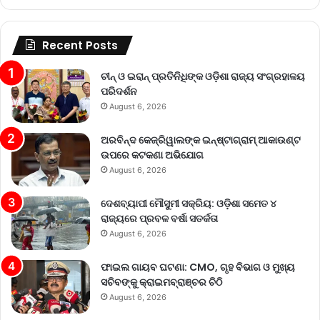
Recent Posts
ଚୀନ୍ ଓ ଇରାନ୍ ପ୍ରତିନିଧିଙ୍କ ଓଡ଼ିଶା ରାଜ୍ୟ ସଂଗ୍ରହାଳୟ
ପରିଦର୍ଶନ
August 6, 2026
ଅରବିନ୍ଦ କେଜ୍ରିୱାଲଙ୍କ ଇନ୍‌ଷ୍ଟାଗ୍ରାମ୍ ଆକାଉଣ୍ଟ
ଉପରେ କଟକଣା ଅଭିଯୋଗ
August 6, 2026
ଦେଶବ୍ୟାପୀ ମୌସୁମୀ ସକ୍ରିୟ: ଓଡ଼ିଶା ସମେତ ୪
ରାଜ୍ୟରେ ପ୍ରବଳ ବର୍ଷା ସତର୍କତା
August 6, 2026
ଫାଇଲ ଗାୟବ ଘଟଣା: CMO, ଗୃହ ବିଭାଗ ଓ ମୁଖ୍ୟ
ସଚିବଙ୍କୁ କ୍ରାଇମବ୍ରାଞ୍ଚର ଚିଠି
August 6, 2026