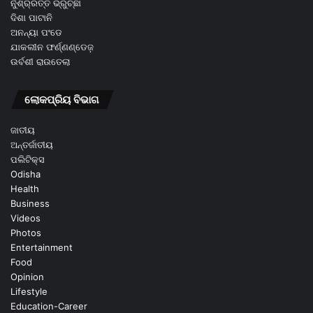
ନୁଁଶ୍ର୍ରତ୍ତ ଭ୍ରୁଚ୍ଛା
ଦିଶା ପାଟାନି
ଅନନ୍ୟା ପଂଡେ
ଯାକଲୀନ ଫର୍ଣ୍ଣଣ୍ଡେଜ଼
ଉର୍ବଶୀ ରାଉତେଲା
ଲୋକପ୍ରିୟ ବିଭାଗ
ଜାତୀୟ
ଅନ୍ତର୍ଜାତୀୟ
ପଲିଟିକ୍ସ
Odisha
Health
Business
Videos
Photos
Entertainment
Food
Opinion
Lifestyle
Education-Career