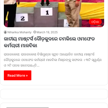
ଓଡ଼ିଶା
Niharika Mohanty
March 19, 2025
ଜାତୀୟ ମାଷ୍ଟର୍ସ ଦୌଡ଼କୁଦରେ ଚମକିଲେ ଓମଫେଡ
କର୍ମଚାରୀ ମାଳବିକା
ରାଉରକେଲା: ରାଉରକେଲା ବିର୍ସାମୁଣ୍ଡା ସ୍ଥିତ ଆୟୋଜିତ ଜାତୀୟ ମାଷ୍ଟର୍ସ
ଦୌଡ଼କୁଦରେ ଓମଫେଡ କର୍ମଚାରୀ ମାଳବିକା ମିଶ୍ରଙ୍କୁ ସଫଳତା । ୩ଟି ସ୍ୱର୍ଣ୍ଣ
ଓ ୨ଟି ପଦକ ହାତେଇଛନ୍ତି…
Read More »