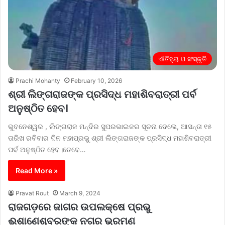
ଐତିହ୍ୟ ଓ ସଂସ୍କୃତି
Prachi Mohanty
February 10, 2026
ଶ୍ରୀ ଲିଙ୍ଗରାଜଙ୍କ ପ୍ରସିଦ୍ଧ ମହାଶିବରାତ୍ରୀ ପର୍ବ
ଅନୁଷ୍ଠିତ ହେବ।
ଭୁବନେଶ୍ୱର , ଲିଙ୍ଗରାଜ ମନ୍ଦିର ସୁପରଭାଇଜର ସୂଚନା ଦେଲେ, ଆସନ୍ତା ୧୫
ତାରିଖ ରବିବାର ଦିନ ମହାପ୍ରଭୁ ଶ୍ରୀ ଲିଙ୍ଗରାଜଙ୍କ ପ୍ରସିଦ୍ଧ ମହାଶିବରାତ୍ରୀ
ପର୍ବ ଅନୁଷ୍ଠିତ ହେବ।ତେବେ…
Read More »
Pravat Rout
March 9, 2024
ରାଜଗଡ଼ରେ ଜାଗର ଉପଲକ୍ଷେ ପ୍ରଭୁ
ଈଶାଣେଶ୍ବରଙ୍କ ନଗର ଭ୍ରମଣ