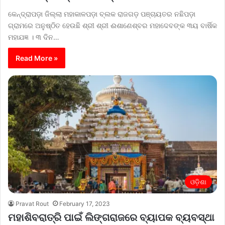
କେନ୍ଦ୍ରାପଡ଼ା ଜିଲ୍ଲା ମହାକାଳପଡ଼ା ବ୍ଲକ ରାଜଗଡ଼ ପଞ୍ଚାୟତର ନଛିପଡ଼ା
ଗ୍ରାମରେ ଅନୁଷ୍ଠିତ ହେଉଛି ଶ୍ରୀ ଶ୍ରୀ ଈଶାଣେଶ୍ବର ମହାଦେବଙ୍କ ୩ୟ ବାର୍ଷିକ
ମହାଯଜ୍ଞ । ୩ ଦିନ…
Read More »
ଓଡ଼ିଶା
Pravat Rout
February 17, 2023
ମହାଶିବରାତ୍ରି ପାଇଁ ଲିଙ୍ଗରାଜରେ ବ୍ୟାପକ ବ୍ୟବସ୍ଥା