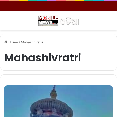
Menu
S
Home
/
Mahashivratri
Mahashivratri