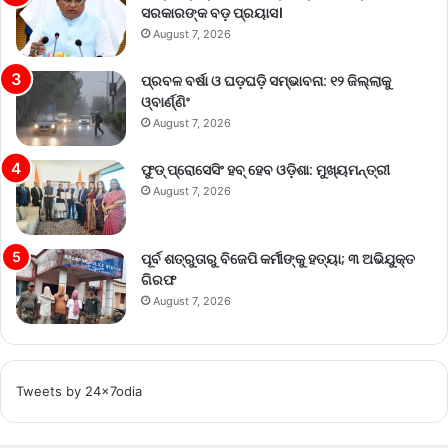
ସରକାରଙ୍କ ବଡ଼ ପ୍ରୟାସ।
August 7, 2026
ପ୍ରବଳ ବର୍ଷା ଓ ଘଡ଼ଘଡ଼ି ସମ୍ଭାବନା: ୧୨ ଜିଲ୍ଲାକୁ
ଓ୍ବାର୍ଣ୍ଣିଂ
August 7, 2026
ଫୁଡ୍ ପ୍ରୋସେସିଂ ହବ୍ ହେବ ଓଡ଼ିଶା: ମୁଖ୍ୟମନ୍ତ୍ରୀ
August 7, 2026
ପୂର୍ବ ଶତ୍ରୁତାରୁ ବିଜେପି କର୍ମୀଙ୍କୁ ହତ୍ୟା; ୩ ଅଭିଯୁକ୍ତ
ଗିରଫ
August 7, 2026
Tweets by 24x7odia