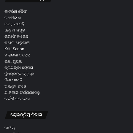
କାଟ୍ରିନା କୈଫ
ରଣବୀର ସିଂ
ନୋରା ଫତେହି
ଜନ୍ହବୀ କପୂର
ଉରଃଫି ଜାଭେଦ
କିଆରା ଆଡ଼ଭାନୀ
Kriti Sanon
ମଲାଇକା ଅରୋରା
ଇଷା ଗୁପ୍ତା
ପ୍ରିୟଙ୍କା ଚୋପ୍ରା
ନୁଁଶ୍ର୍ରତ୍ତ ଭ୍ରୁଚ୍ଛା
ଦିଶା ପାଟାନି
ଅନନ୍ୟା ପଂଡେ
ଯାକଲୀନ ଫର୍ଣ୍ଣଣ୍ଡେଜ଼
ଉର୍ବଶୀ ରାଉତେଲା
ଲୋକପ୍ରିୟ ବିଭାଗ
ଜାତୀୟ