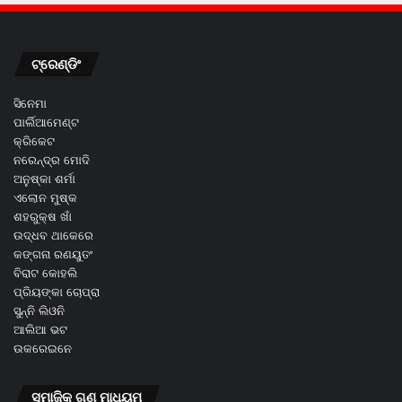
ଟ୍ରେଣ୍ଡିଂ
ସିନେମା
ପାର୍ଲିଆମେଣ୍ଟ
କ୍ରିକେଟ
ନରେନ୍ଦ୍ର ମୋଦି
ଅନୁଷ୍କା ଶର୍ମା
ଏଲୋନ ମୁଷ୍କ
ଶହରୁକ୍ଷ ଖାଁ
ଉଦ୍ଧବ ଥାକେରେ
କଙ୍ଗନା ରଣୟୁତଂ
ବିରାଟ କୋହଲି
ପ୍ରିୟଙ୍କା ଚୋପ୍ରା
ସୁନ୍ନି ଲିଓନି
ଆଲିଆ ଭଟ
ଉକରେଇନେ
ସମାଜିକ ଗଣ ମାଧ୍ୟମ