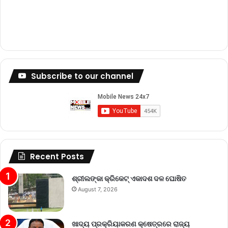
Subscribe to our channel
Recent Posts
ଶ୍ରୀଲଙ୍କା କ୍ରିକେଟ୍‌ ଏକାଦଶ ଦଳ ଘୋଷିତ
August 7, 2026
ଖାଦ୍ୟ ପ୍ରକ୍ରିୟାକରଣ କ୍ଷେତ୍ରରେ ରାଜ୍ୟ