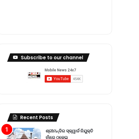
m
Subscribe to our channel
Recent Posts
ଶ୍ରୀମନ୍ଦିର ସ୍କ୍ୱାର୍ଡ ନିଯୁକ୍ତି
ନାଁରେ ଠକେଇ