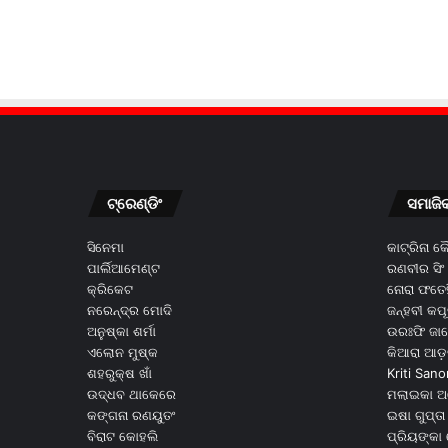
ଟ୍ରେଣ୍ଡିଂ
ସମାଜି
ସିନେମା
କାଟ୍ରିନା 
ପାର୍ଲିଆମେଣ୍ଟ
ରଣବୀର ସିଂ
କ୍ରିକେଟ
ନୋରା ଫତେହ
ନରେନ୍ଦ୍ର ମୋଦି
ଜନ୍ହବୀ କପ
ଅନୁଷ୍କା ଶର୍ମା
ଉରଃଫି ଜା
ଏଲୋନ ମୁଷ୍କ
କିଆରା ଆଡ଼
ଶହରୁକ୍ଷ ଖାଁ
Kriti Sano
ଉଦ୍ଧବ ଥାକେରେ
ମଲାଇକା ଅ
କଙ୍ଗନା ରଣୟୁତଂ
ଇଷା ଗୁପ୍ତା
ବିରାଟ କୋହଲି
ପ୍ରିୟଙ୍କା 