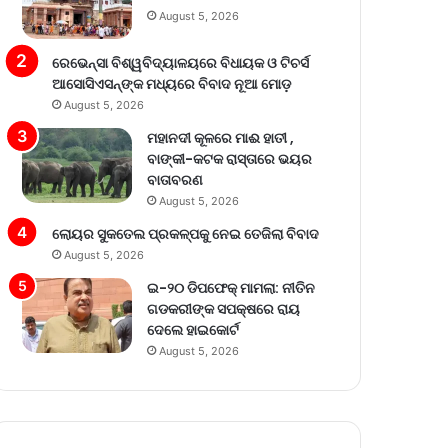
August 5, 2026
ରେଭେନ୍ସା ବିଶ୍ୱବିଦ୍ୟାଳୟରେ ବିଧାୟକ ଓ ଟିଚର୍ସ
ଆସୋସିଏସନ୍‌ଙ୍କ ମଧ୍ୟରେ ବିବାଦ ନୂଆ ମୋଡ଼
August 5, 2026
ମହାନଦୀ କୂଳରେ ମାଈ ହାତୀ ,
ବାଙ୍କୀ-କଟକ ରାସ୍ତାରେ ଭୟର
ବାତାବରଣ
August 5, 2026
ଲୋୟର ସୁକତେଲ ପ୍ରକଳ୍ପକୁ ନେଇ ତେଜିଲା ବିବାଦ
August 5, 2026
ଇ-୨୦ ଡିପଫେକ୍ ମାମଲା: ନୀତିନ
ଗଡକରୀଙ୍କ ସପକ୍ଷରେ ରାୟ
ଦେଲେ ହାଇକୋର୍ଟ
August 5, 2026