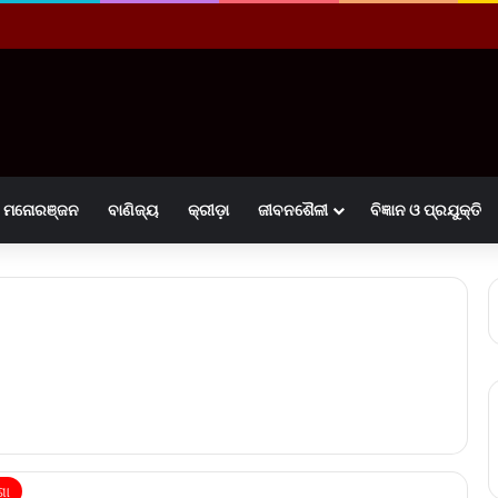
ମନୋରଞ୍ଜନ
ବାଣିଜ୍ୟ
କ୍ରୀଡ଼ା
ଜୀବନଶୈଳୀ
ବିଜ୍ଞାନ ଓ ପ୍ରଯୁକ୍ତି
ଶା