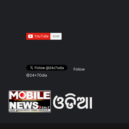
Follow
@24x7Odia