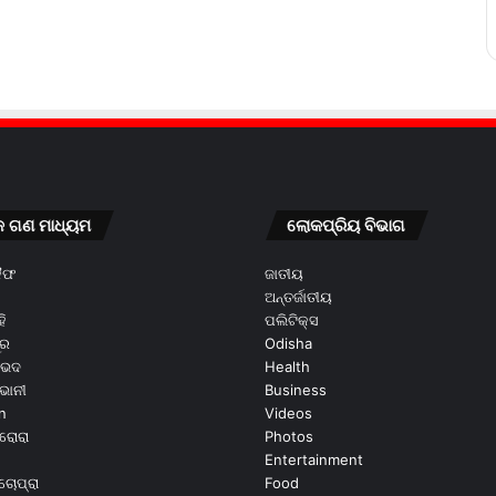
କ ଗଣ ମାଧ୍ୟମ
ଲୋକପ୍ରିୟ ବିଭାଗ
କୈଫ
ଜାତୀୟ
ଅନ୍ତର୍ଜାତୀୟ
ି
ପଲିଟିକ୍ସ
ୂର
Odisha
ଭେଦ
Health
ଭାନୀ
Business
n
Videos
ରୋରା
Photos
Entertainment
ଚୋପ୍ରା
Food