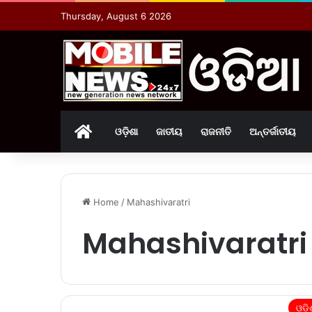
Thursday, August 6 2026
Home
ଓଡ଼ିଶା
ଜାତୀୟ
ରାଜନୀତି
ଅନ୍ତର୍ଜାତୀୟ
Home
/
Mahashivaratri
Mahashivaratri
ଓଡ଼ି