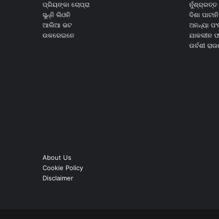
ପ୍ରିୟଙ୍କା ଚୋପ୍ରା
ନୁଁଶ୍ର୍ରତ୍ତ 
ସୁନ୍ନି ଲିଓନି
ଦିଶା ପାଟାନି
ଆଲିଆ ଭଟ
ଅନନ୍ୟା ପଂ
ଉକରେଇନେ
ଯାକଲୀନ ଫର
ଉର୍ବଶୀ ରା
About Us
Cookie Policy
Disclaimer