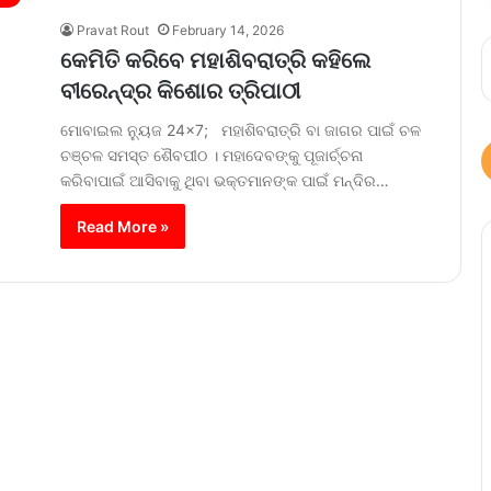
Pravat Rout
February 14, 2026
କେମିତି କରିବେ ମହାଶିବରାତ୍ରି କହିଲେ
ବୀରେନ୍ଦ୍ର କିଶୋର ତ୍ରିପାଠୀ
ମୋବାଇଲ ନ୍ୟୁଜ 24×7; ମହାଶିବରାତ୍ରି ବା ଜାଗର ପାଇଁ ଚଳ
ଚଞ୍ଚଳ ସମସ୍ତ ଶୈବପୀଠ । ମହାଦେବଙ୍କୁ ପୂଜାର୍ଚ୍ଚନା
କରିବାପାଇଁ ଆସିବାକୁ ଥିବା ଭକ୍ତମାନଙ୍କ ପାଇଁ ମନ୍ଦିର…
Read More »