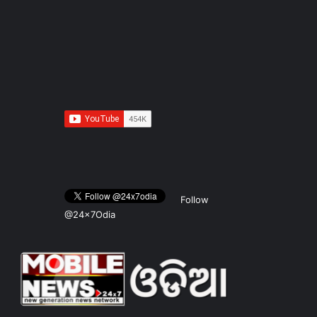
Follow
@24x7Odia