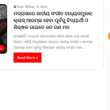
Dipti
May 12, 2022
ମଦ୍ରାସାରେ ଜାତୀୟ ସଂଗୀତ ବାଧ୍ୟତାମୁଳକ;
କ୍ଲାସ୍‌ ଆରମ୍ଭ ହେବା ପୂର୍ବରୁ ବିଦ୍ୟାର୍ଥୀ ଓ
ଶିକ୍ଷକ ଗାଇବେ ଜନ ଗଣ ମନ
ଲକ୍ଷ୍ନୌ: ଉତ୍ତର ପ୍ରଦେଶରେ ଧୀରେ ଧୀରେ କଡ଼ା ହେଉଛି
ନିୟମ। ଏଣିକି ମଦ୍ରାସାରେ ଗାଇବେ ଜାତୀୟ ସଂଗୀତ। ପାଠପଢ଼ା
ଆରମ୍ଭ ହେବା ପୂର୍ବରୁ ପିଲାମାନେ ଜାତୀୟ ସଂଗୀତ ଗାନ…
ୀୟ
Read More »