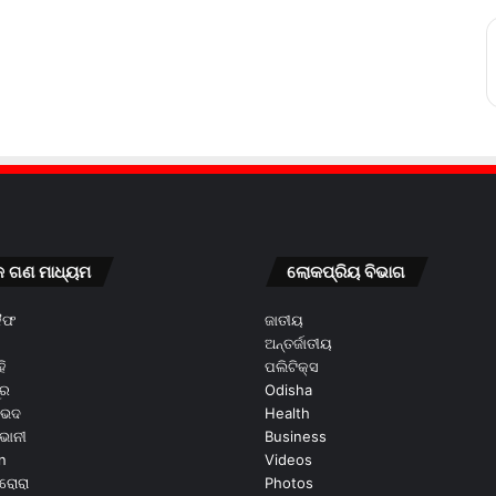
କ ଗଣ ମାଧ୍ୟମ
ଲୋକପ୍ରିୟ ବିଭାଗ
କୈଫ
ଜାତୀୟ
ଅନ୍ତର୍ଜାତୀୟ
ି
ପଲିଟିକ୍ସ
ୂର
Odisha
ଭେଦ
Health
ଭାନୀ
Business
n
Videos
ରୋରା
Photos