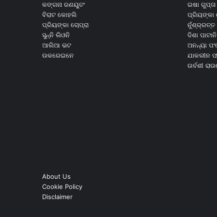
କଙ୍ଗନା ରଣୟୁତଂ
ଇଷା ଗୁପ୍ତା
ବିରାଟ କୋହଲି
ପ୍ରିୟଙ୍କା 
ପ୍ରିୟଙ୍କା ଚୋପ୍ରା
ନୁଁଶ୍ର୍ରତ୍ତ 
ସୁନ୍ନି ଲିଓନି
ଦିଶା ପାଟାନି
ଆଲିଆ ଭଟ
ଅନନ୍ୟା ପଂ
ଉକରେଇନେ
ଯାକଲୀନ ଫର
ଉର୍ବଶୀ ରା
About Us
Cookie Policy
Disclaimer