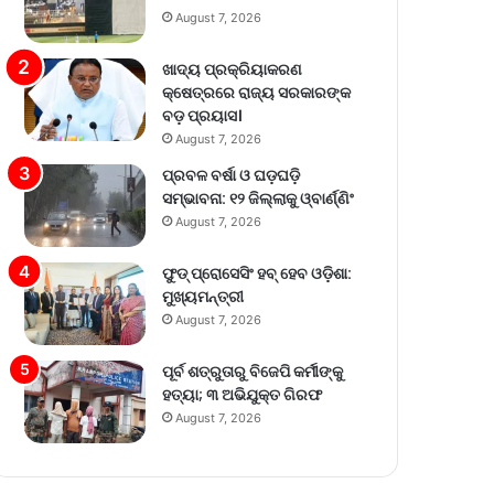
August 7, 2026
ଖାଦ୍ୟ ପ୍ରକ୍ରିୟାକରଣ
କ୍ଷେତ୍ରରେ ରାଜ୍ୟ ସରକାରଙ୍କ
ବଡ଼ ପ୍ରୟାସ।
August 7, 2026
ପ୍ରବଳ ବର୍ଷା ଓ ଘଡ଼ଘଡ଼ି
ସମ୍ଭାବନା: ୧୨ ଜିଲ୍ଲାକୁ ଓ୍ବାର୍ଣ୍ଣିଂ
August 7, 2026
ଫୁଡ୍ ପ୍ରୋସେସିଂ ହବ୍ ହେବ ଓଡ଼ିଶା:
ମୁଖ୍ୟମନ୍ତ୍ରୀ
August 7, 2026
ପୂର୍ବ ଶତ୍ରୁତାରୁ ବିଜେପି କର୍ମୀଙ୍କୁ
ହତ୍ୟା; ୩ ଅଭିଯୁକ୍ତ ଗିରଫ
August 7, 2026