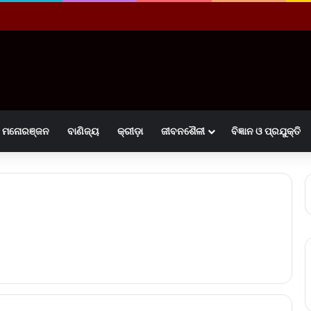
ମନୋରଞ୍ଜନ
ବାଣିଜ୍ୟ
କ୍ରୀଡ଼ା
ଜୀବନଶୈଳୀ
ବିଜ୍ଞାନ ଓ ପ୍ରଯୁକ୍ତି