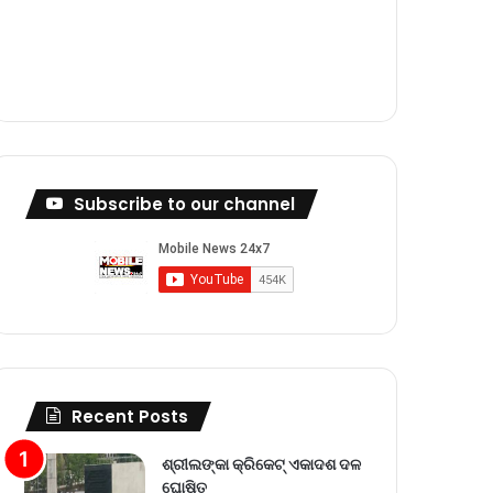
m
Subscribe to our channel
Recent Posts
ଶ୍ରୀଲଙ୍କା କ୍ରିକେଟ୍‌ ଏକାଦଶ ଦଳ
ଘୋଷିତ