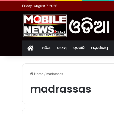
Friday, August 7 2026
Home
ଓଡ଼ିଶା
ଜାତୀୟ
ରାଜନୀତି
ଅନ୍ତର୍ଜାତୀୟ
Home
/
madrassas
madrassas