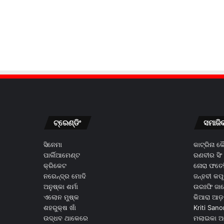
ଟ୍ରେଣ୍ଡିଂ
ସମାଜି
ସିନେମା
କାଟ୍ରିନା 
ପାର୍ଲିଆମେଣ୍ଟ
ରଣବୀର ସିଂ
କ୍ରିକେଟ
ନୋରା ଫତେହ
ନରେନ୍ଦ୍ର ମୋଦି
ଜନ୍ହବୀ କପ
ଅନୁଷ୍କା ଶର୍ମା
ଉରଃଫି ଜା
ଏଲୋନ ମୁଷ୍କ
କିଆରା ଆଡ଼
ଶହରୁକ୍ଷ ଖାଁ
Kriti Sano
ଉଦ୍ଧବ ଥାକେରେ
ମଲାଇକା ଅ