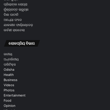
ପ୍ରିୟଙ୍କା ଚୋପ୍ରା
ନୁଁଶ୍ର୍ରତ୍ତ ଭ୍ରୁଚ୍ଛା
ଦିଶା ପାଟାନି
ଅନନ୍ୟା ପଂଡେ
ଯାକଲୀନ ଫର୍ଣ୍ଣଣ୍ଡେଜ଼
ଉର୍ବଶୀ ରାଉତେଲା
ଲୋକପ୍ରିୟ ବିଭାଗ
ଜାତୀୟ
ଅନ୍ତର୍ଜାତୀୟ
ପଲିଟିକ୍ସ
Odisha
Health
Business
Videos
Photos
Entertainment
Food
Opinion