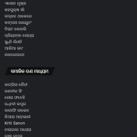
ଏଲୋନ ମୁଷ୍କ
ଶହରୁକ୍ଷ ଖାଁ
ଉଦ୍ଧବ ଥାକେରେ
କଙ୍ଗନା ରଣୟୁତଂ
ବିରାଟ କୋହଲି
ପ୍ରିୟଙ୍କା ଚୋପ୍ରା
ସୁନ୍ନି ଲିଓନି
ଆଲିଆ ଭଟ
ଉକରେଇନେ
ସମାଜିକ ଗଣ ମାଧ୍ୟମ
କାଟ୍ରିନା କୈଫ
ରଣବୀର ସିଂ
ନୋରା ଫତେହି
ଜନ୍ହବୀ କପୂର
ଉରଃଫି ଜାଭେଦ
କିଆରା ଆଡ଼ଭାନୀ
Kriti Sanon
ମଲାଇକା ଅରୋରା
ଇଷା ଗୁପ୍ତା