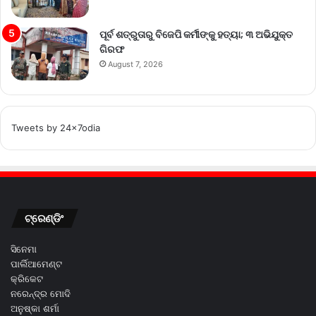
ପୂର୍ବ ଶତ୍ରୁତାରୁ ବିଜେପି କର୍ମୀଙ୍କୁ ହତ୍ୟା; ୩ ଅଭିଯୁକ୍ତ
ଗିରଫ
August 7, 2026
Tweets by 24x7odia
ଟ୍ରେଣ୍ଡିଂ
ସିନେମା
ପାର୍ଲିଆମେଣ୍ଟ
କ୍ରିକେଟ
ନରେନ୍ଦ୍ର ମୋଦି
ଅନୁଷ୍କା ଶର୍ମା