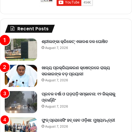
Recent Posts
ଶ୍ରୀଲଙ୍କା କ୍ରିକେଟ୍‌ ଏକାଦଶ ଦଳ ଘୋଷିତ
August 7, 2026
ଖାଦ୍ୟ ପ୍ରକ୍ରିୟାକରଣ କ୍ଷେତ୍ରରେ ରାଜ୍ୟ
ସରକାରଙ୍କ ବଡ଼ ପ୍ରୟାସ।
August 7, 2026
ପ୍ରବଳ ବର୍ଷା ଓ ଘଡ଼ଘଡ଼ି ସମ୍ଭାବନା: ୧୨ ଜିଲ୍ଲାକୁ
ଓ୍ବାର୍ଣ୍ଣିଂ
August 7, 2026
ଫୁଡ୍ ପ୍ରୋସେସିଂ ହବ୍ ହେବ ଓଡ଼ିଶା: ମୁଖ୍ୟମନ୍ତ୍ରୀ
August 7, 2026