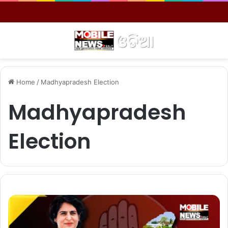
Menu
S
Home
/
Madhyapradesh Election
Madhyapradesh
Election