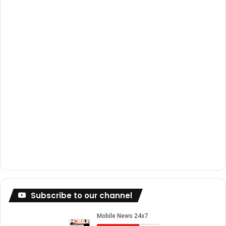
k
a
m
Subscribe to our channel