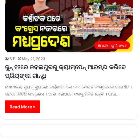
Breaking News
S P
May 21, 2023
ଜୁନ୍‍ ୧୨ରେ ଜବଲପୁରରୁ କ୍ୟାମ୍ପେନ୍‍ ଆରମ୍ଭ କରିବେ
ପ୍ରିୟଙ୍କା ଗାନ୍ଧି
ମୋବାଇଲ୍‍ ନ୍ୟୁଜ୍‍ ବ୍ୟୁରୋ: କର୍ଣ୍ଣାଟକରେ କାମ ଦେଇଛି କଂଗ୍ରେସର ରଣନୀତି ।
ସଜସଜ ଜିତିଛି କଂଗ୍ରେସ । ଆଉ ଏହାପରେ ଦଳକୁ ମିଳିଛି ଶକ୍ତି । ଆଉ…
Read More »