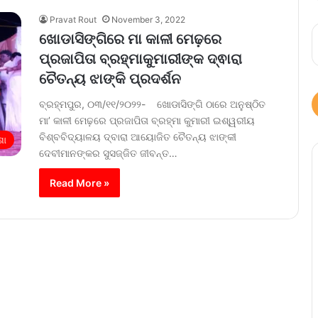
Pravat Rout
November 3, 2022
ଖୋଡାସିଙ୍ଗିରେ ମା କାଳୀ ମେଢ଼ରେ
ପ୍ରଜାପିତା ବ୍ରହ୍ମାକୁମାରୀଙ୍କ ଦ୍ଵାରା
ଚୈତନ୍ୟ ଝାଙ୍କି ପ୍ରଦର୍ଶନ
ବ୍ରହ୍ମପୁର, ୦୩/୧୧/୨୦୨୨- ଖୋଡାସିଙ୍ଗି ଠାରେ ଅନୁଷ୍ଠିତ
ମା’ କାଳୀ ମେଢ଼ରେ ପ୍ରଜାପିତା ବ୍ରହ୍ମା କୁମାରୀ ଇଶ୍ୱରୀୟ
ବିଶ୍ବବିଦ୍ୟାଳୟ ଦ୍ବାରା ଆୟୋଜିତ ଚୈତନ୍ୟ ଝାଙ୍କୀ
ଶା
ଦେବୀମାନଙ୍କର ସୁସଜ୍ଜିତ ଜୀବନ୍ତ…
Read More »