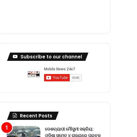
m
Subscribe to our channel
Recent Posts
ଦେଶବ୍ୟାପୀ ମୌସୁମୀ ସକ୍ରିୟ:
ଓଡ଼ିଶା ସମେତ ୪ ରାଜ୍ୟରେ ପ୍ରବଳ