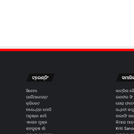
ଟ୍ରେଣ୍ଡିଂ
ସମାଜି
ସିନେମା
କାଟ୍ରିନା 
ପାର୍ଲିଆମେଣ୍ଟ
ରଣବୀର ସିଂ
କ୍ରିକେଟ
ନୋରା ଫତେହ
ନରେନ୍ଦ୍ର ମୋଦି
ଜନ୍ହବୀ କପ
ଅନୁଷ୍କା ଶର୍ମା
ଉରଃଫି ଜା
ଏଲୋନ ମୁଷ୍କ
କିଆରା ଆଡ଼
ଶହରୁକ୍ଷ ଖାଁ
Kriti Sano