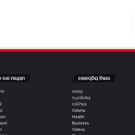
କ ଗଣ ମାଧ୍ୟମ
ଲୋକପ୍ରିୟ ବିଭାଗ
କୈଫ
ଜାତୀୟ
ଅନ୍ତର୍ଜାତୀୟ
ି
ପଲିଟିକ୍ସ
ୂର
Odisha
ଭେଦ
Health
ଭାନୀ
Business
n
Videos