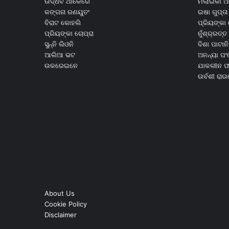
ଉଦ୍ଧବ ଥାକେରେ
ମଲାଇକା ଅ
କଙ୍ଗନା ରଣୟୁତଂ
ଇଷା ଗୁପ୍ତା
ବିରାଟ କୋହଲି
ପ୍ରିୟଙ୍କା 
ପ୍ରିୟଙ୍କା ଚୋପ୍ରା
ନୁଁଶ୍ର୍ରତ୍ତ 
ସୁନ୍ନି ଲିଓନି
ଦିଶା ପାଟାନି
ଆଲିଆ ଭଟ
ଅନନ୍ୟା ପଂ
ଉକରେଇନେ
ଯାକଲୀନ ଫର
ଉର୍ବଶୀ ରା
About Us
Cookie Policy
Disclaimer