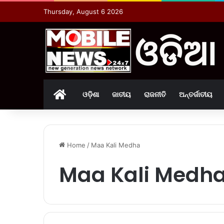
Thursday, August 6 2026
Home
ଓଡ଼ିଶା
ଜାତୀୟ
ରାଜନୀତି
ଅନ୍ତର୍ଜାତୀୟ
Home
/
Maa Kali Medha
Maa Kali Medh