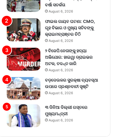
ବର୍ଷା ସତର୍କତା
August 6, 2026
ଫାଇଲ ଗାୟବ ଘଟଣା: CMO,
ଗୃହ ବିଭାଗ ଓ ମୁଖ୍ୟ ସଚିବଙ୍କୁ
କ୍ରାଇମବ୍ରାଞ୍ଚର ଚିଠି
August 6, 2026
୨ ବିଜେପି ନେତାଙ୍କୁ ହତ୍ୟା
ଅଭିଯୋଗ: ହାଇୱା ଡ୍ରାଇଭର
ଅଟକ, ତଦନ୍ତ ଜାରି
August 6, 2026
ବଡ଼ଦେଉଳର ସୁରକ୍ଷା ବ୍ୟବସ୍ଥା
ଉପରେ ପ୍ରଶ୍ନବାଚୀ ସୃଷ୍ଟି
August 6, 2026
୩ ଦିନିଆ ଦିଲ୍ଲୀ ଗସ୍ତରେ
ମୁଖ୍ୟମନ୍ତ୍ରୀ
August 6, 2026