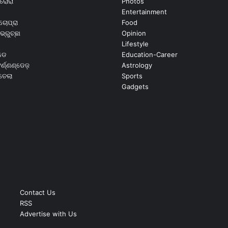
ରୋରା
Photos
Entertainment
ଚୋପ୍ରା
Food
ଭ୍ରୁଚ୍ଛା
Opinion
Lifestyle
ଡେ
Education-Career
୍ଣ୍ଣଣ୍ଡେଜ଼
Astrology
ଉତେଲା
Sports
Gadgets
Contact Us
RSS
Advertise with Us