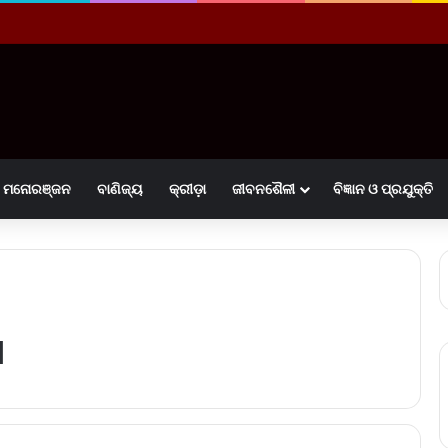
ମନୋରଞ୍ଜନ
ବାଣିଜ୍ୟ
କ୍ରୀଡ଼ା
ଜୀବନଶୈଳୀ
ବିଜ୍ଞାନ ଓ ପ୍ରଯୁକ୍ତି
a