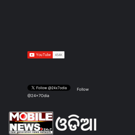
Follow
@24x7Odia