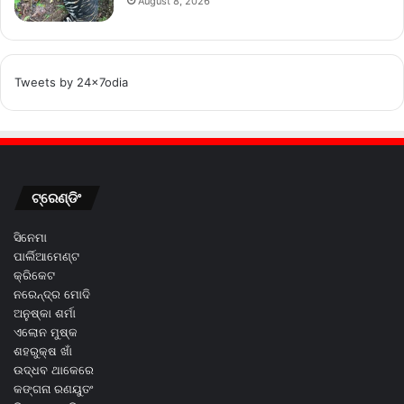
August 8, 2026
Tweets by 24x7odia
ଟ୍ରେଣ୍ଡିଂ
ସିନେମା
ପାର୍ଲିଆମେଣ୍ଟ
କ୍ରିକେଟ
ନରେନ୍ଦ୍ର ମୋଦି
ଅନୁଷ୍କା ଶର୍ମା
ଏଲୋନ ମୁଷ୍କ
ଶହରୁକ୍ଷ ଖାଁ
ଉଦ୍ଧବ ଥାକେରେ
କଙ୍ଗନା ରଣୟୁତଂ