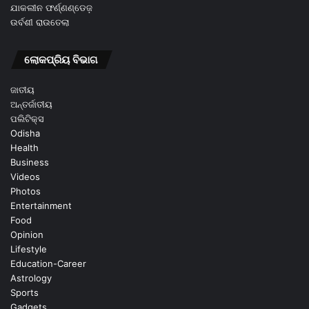
ଯାକଲୀନ ଫର୍ଣ୍ଣଣ୍ଡେଜ଼
ଉର୍ବଶୀ ରାଉତେଲା
ଲୋକପ୍ରିୟ ବିଭାଗ
ଜାତୀୟ
ଅନ୍ତର୍ଜାତୀୟ
ପଲିଟିକ୍ସ
Odisha
Health
Business
Videos
Photos
Entertainment
Food
Opinion
Lifestyle
Education-Career
Astrology
Sports
Gadgets