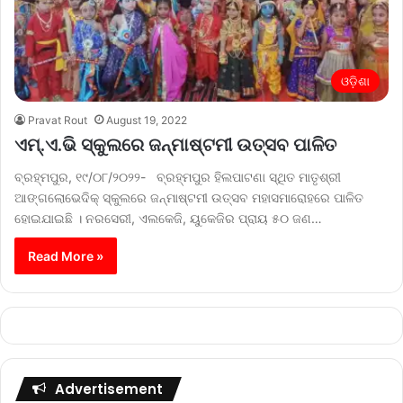
ଓଡ଼ିଶା
Pravat Rout
August 19, 2022
ଏମ୍.ଏ.ଭି ସ୍କୁଲରେ ଜନ୍ମାଷ୍ଟମୀ ଉତ୍ସବ ପାଳିତ
ବ୍ରହ୍ମପୁର, ୧୯/୦୮/୨୦୨୨- ବ୍ରହ୍ମପୁର ହିଲପାଟଣା ସ୍ଥିତ ମାତୃଶ୍ରୀ
ଆଙ୍ଗଲୋଭେଦିକ୍ ସ୍କୁଲରେ ଜନ୍ମାଷ୍ଟମୀ ଉତ୍ସବ ମହାସମାରୋହରେ ପାଳିତ
ହୋଇଯାଇଛି । ନରସେରୀ, ଏଲକେଜି, ୟୁକେଜିର ପ୍ରାୟ ୫୦ ଜଣ…
Read More »
Advertisement