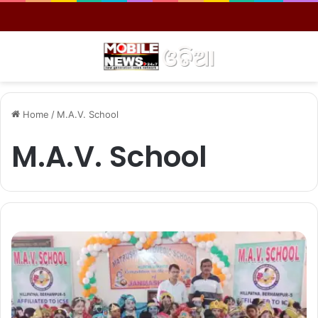
Menu
S
Home
/
M.A.V. School
M.A.V. School