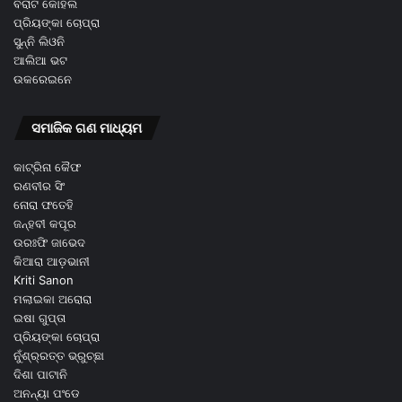
ବିରାଟ କୋହଲି
ପ୍ରିୟଙ୍କା ଚୋପ୍ରା
ସୁନ୍ନି ଲିଓନି
ଆଲିଆ ଭଟ
ଉକରେଇନେ
ସମାଜିକ ଗଣ ମାଧ୍ୟମ
କାଟ୍ରିନା କୈଫ
ରଣବୀର ସିଂ
ନୋରା ଫତେହି
ଜନ୍ହବୀ କପୂର
ଉରଃଫି ଜାଭେଦ
କିଆରା ଆଡ଼ଭାନୀ
Kriti Sanon
ମଲାଇକା ଅରୋରା
ଇଷା ଗୁପ୍ତା
ପ୍ରିୟଙ୍କା ଚୋପ୍ରା
ନୁଁଶ୍ର୍ରତ୍ତ ଭ୍ରୁଚ୍ଛା
ଦିଶା ପାଟାନି
ଅନନ୍ୟା ପଂଡେ