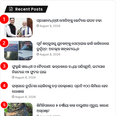
Recent Posts
ପ୍ରଧାନମନ୍ତ୍ରୀ ମୋଦିଙ୍କୁ ଭେଟିଲେ ରାଘବ ଚଢା
August 8, 2026
ପୂର୍ବ ଶତ୍ରୁତାରୁ ଯୁବକଙ୍କୁ ପେଟ୍ରୋଲ ଢାଳି ଜାଳିଦେଲେ
ଦୁର୍ବୃତ୍ତ: ଅବସ୍ଥା ସଙ୍କଟାପନ୍ନ
August 8, 2026
ଫୁଲୁଛି ସାଳନ୍ଦୀ ଓ ବୈତରଣୀ: ଭଦ୍ରକରେ ବନ୍ୟା ପରିସ୍ଥିତି, ଇଟାପାଳ
ନିକଟରେ ୧୫ ଫୁଟର ଘାଇ
August 8, 2026
ରାସ୍ତାରେ ଦୁର୍ଘଟଣା ରୋକିବାକୁ ବଡ଼ ପଦକ୍ଷେପ: ପ୍ରତି ୧୦୦ କିମିରେ ହେବ
ଗୋଶାଳା
August 8, 2026
ଶିମିଳିପାଳରେ ୫ ବର୍ଷୀୟା କଳା ବାଘୁଣୀର ମୃତ୍ୟୁ; କାରଣ
ଅସ୍ପଷ୍ଟ