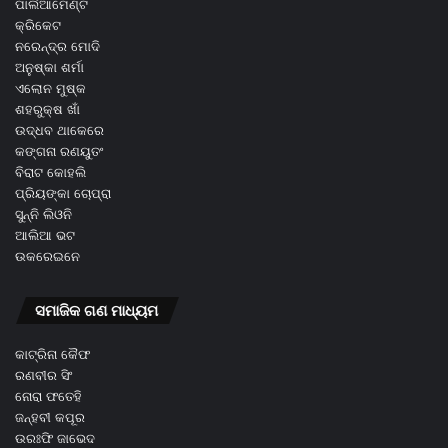
ପାର୍ଲିଆମେଣ୍ଟ
କ୍ରିକେଟ
ନରେନ୍ଦ୍ର ମୋଦି
ଅନୁଷ୍କା ଶର୍ମା
ଏଲୋନ ମୁଷ୍କ
ଶହରୁକ୍ଷ ଖାଁ
ଉଦ୍ଧବ ଥାକେରେ
କଙ୍ଗନା ରଣୟୁତଂ
ବିରାଟ କୋହଲି
ପ୍ରିୟଙ୍କା ଚୋପ୍ରା
ସୁନ୍ନି ଲିଓନି
ଆଲିଆ ଭଟ
ଉକରେଇନେ
ସମାଜିକ ଗଣ ମାଧ୍ୟମ
କାଟ୍ରିନା କୈଫ
ରଣବୀର ସିଂ
ନୋରା ଫତେହି
ଜନ୍ହବୀ କପୂର
ଉରଃଫି ଜାଭେଦ