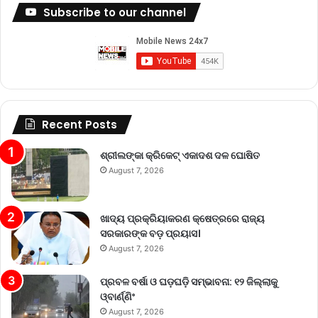
Subscribe to our channel
Recent Posts
ଶ୍ରୀଲଙ୍କା କ୍ରିକେଟ୍‌ ଏକାଦଶ ଦଳ ଘୋଷିତ
August 7, 2026
ଖାଦ୍ୟ ପ୍ରକ୍ରିୟାକରଣ କ୍ଷେତ୍ରରେ ରାଜ୍ୟ
ସରକାରଙ୍କ ବଡ଼ ପ୍ରୟାସ।
August 7, 2026
ପ୍ରବଳ ବର୍ଷା ଓ ଘଡ଼ଘଡ଼ି ସମ୍ଭାବନା: ୧୨ ଜିଲ୍ଲାକୁ
ଓ୍ବାର୍ଣ୍ଣିଂ
August 7, 2026