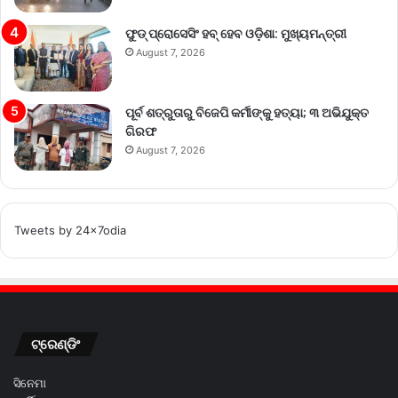
ଫୁଡ୍ ପ୍ରୋସେସିଂ ହବ୍ ହେବ ଓଡ଼ିଶା: ମୁଖ୍ୟମନ୍ତ୍ରୀ
August 7, 2026
ପୂର୍ବ ଶତ୍ରୁତାରୁ ବିଜେପି କର୍ମୀଙ୍କୁ ହତ୍ୟା; ୩ ଅଭିଯୁକ୍ତ
ଗିରଫ
August 7, 2026
Tweets by 24x7odia
ଟ୍ରେଣ୍ଡିଂ
ସିନେମା