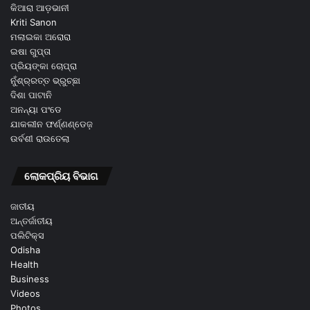
କିଆରା ଆଡ଼ଭାନୀ
Kriti Sanon
ମଲାଇକା ଅରୋରା
ଇଷା ଗୁପ୍ତା
ପ୍ରିୟଙ୍କା ଚୋପ୍ରା
ନୁଁଶ୍ର୍ରତ୍ତ ଭ୍ରୁଚ୍ଛା
ଦିଶା ପାଟାନି
ଅନନ୍ୟା ପଂଡେ
ଯାକଲୀନ ଫର୍ଣ୍ଣଣ୍ଡେଜ଼
ଉର୍ବଶୀ ରାଉତେଲା
ଲୋକପ୍ରିୟ ବିଭାଗ
ଜାତୀୟ
ଅନ୍ତର୍ଜାତୀୟ
ପଲିଟିକ୍ସ
Odisha
Health
Business
Videos
Photos