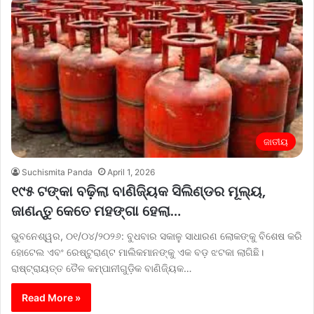
ଜାତୀୟ
Suchismita Panda
April 1, 2026
୧୯୫ ଟଙ୍କା ବଢ଼ିଲା ବାଣିଜ୍ୟିକ ସିଲିଣ୍ଡର ମୂଲ୍ୟ,
ଜାଣନ୍ତୁ କେତେ ମହଙ୍ଗା ହେଲା…
ଭୁବନେଶ୍ୱର, ୦୧/୦୪/୨୦୨୬: ବୁଧବାର ସକାଳୁ ସାଧାରଣ ଲୋକଙ୍କୁ ବିଶେଷ କରି
ହୋଟେଲ ଏବଂ ରେଷ୍ଟୁରାଣ୍ଟ ମାଲିକମାନଙ୍କୁ ଏକ ବଡ଼ ଝଟକା ଲାଗିଛି।
ରାଷ୍ଟ୍ରାୟତ୍ତ ତୈଳ କମ୍ପାନୀଗୁଡ଼ିକ ବାଣିଜ୍ୟିକ…
Read More »