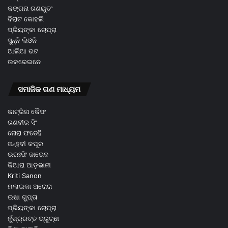
କଙ୍ଗନା ରଣୟୁତଂ
ବିରାଟ କୋହଲି
ପ୍ରିୟଙ୍କା ଚୋପ୍ରା
ସୁନ୍ନି ଲିଓନି
ଆଲିଆ ଭଟ
ଉକରେଇନେ
ସମାଜିକ ଗଣ ମାଧ୍ୟମ
କାଟ୍ରିନା କୈଫ
ରଣବୀର ସିଂ
ନୋରା ଫତେହି
ଜନ୍ହବୀ କପୂର
ଉରଃଫି ଜାଭେଦ
କିଆରା ଆଡ଼ଭାନୀ
Kriti Sanon
ମଲାଇକା ଅରୋରା
ଇଷା ଗୁପ୍ତା
ପ୍ରିୟଙ୍କା ଚୋପ୍ରା
ନୁଁଶ୍ର୍ରତ୍ତ ଭ୍ରୁଚ୍ଛା