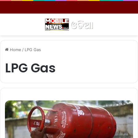
Menu
S
Home
/
LPG Gas
LPG Gas