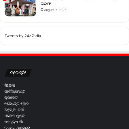
ଗିରଫ
August 7, 2026
Tweets by 24x7odia
ଟ୍ରେଣ୍ଡିଂ
ସିନେମା
ପାର୍ଲିଆମେଣ୍ଟ
କ୍ରିକେଟ
ନରେନ୍ଦ୍ର ମୋଦି
ଅନୁଷ୍କା ଶର୍ମା
ଏଲୋନ ମୁଷ୍କ
ଶହରୁକ୍ଷ ଖାଁ
ଉଦ୍ଧବ ଥାକେରେ