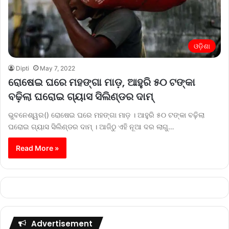
ଓଡ଼ିଶା
Dipti
May 7, 2022
ରୋଷେଇ ଘରେ ମହଙ୍ଗା ମାଡ଼, ଆହୁରି ୫୦ ଟଙ୍କା
ବଢ଼ିଲା ଘରୋଇ ଗ୍ୟାସ ସିଲିଣ୍ଡର ଦାମ୍
ଭୁବନେଶ୍ୱର() ରୋଷେଇ ଘରେ ମହଙ୍ଗା ମାଡ଼ । ଆହୁରି ୫୦ ଟଙ୍କା ବଢ଼ିଲା
ଘରୋଇ ଗ୍ୟାସ ସିଲିଣ୍ଡର ଦାମ୍ । ଆଜିଠୁ ଏହି ନୂଆ ଦର ଲାଗୁ…
Read More »
Advertisement