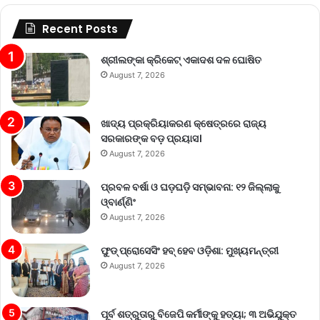
Recent Posts
ଶ୍ରୀଲଙ୍କା କ୍ରିକେଟ୍‌ ଏକାଦଶ ଦଳ ଘୋଷିତ
August 7, 2026
ଖାଦ୍ୟ ପ୍ରକ୍ରିୟାକରଣ କ୍ଷେତ୍ରରେ ରାଜ୍ୟ
ସରକାରଙ୍କ ବଡ଼ ପ୍ରୟାସ।
August 7, 2026
ପ୍ରବଳ ବର୍ଷା ଓ ଘଡ଼ଘଡ଼ି ସମ୍ଭାବନା: ୧୨ ଜିଲ୍ଲାକୁ
ଓ୍ବାର୍ଣ୍ଣିଂ
August 7, 2026
ଫୁଡ୍ ପ୍ରୋସେସିଂ ହବ୍ ହେବ ଓଡ଼ିଶା: ମୁଖ୍ୟମନ୍ତ୍ରୀ
August 7, 2026
ପୂର୍ବ ଶତ୍ରୁତାରୁ ବିଜେପି କର୍ମୀଙ୍କୁ ହତ୍ୟା; ୩ ଅଭିଯୁକ୍ତ