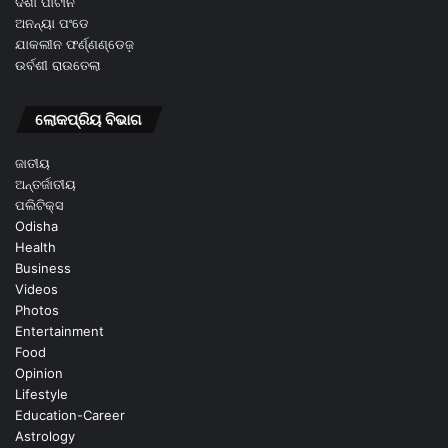
ଦିଶା ପାଟାନି
ଅନନ୍ୟା ପଂଡେ
ଯାକଲୀନ ଫର୍ଣ୍ଣଣ୍ଡେଜ଼
ଉର୍ବଶୀ ରାଉତେଲା
ଲୋକପ୍ରିୟ ବିଭାଗ
ଜାତୀୟ
ଅନ୍ତର୍ଜାତୀୟ
ପଲିଟିକ୍ସ
Odisha
Health
Business
Videos
Photos
Entertainment
Food
Opinion
Lifestyle
Education-Career
Astrology