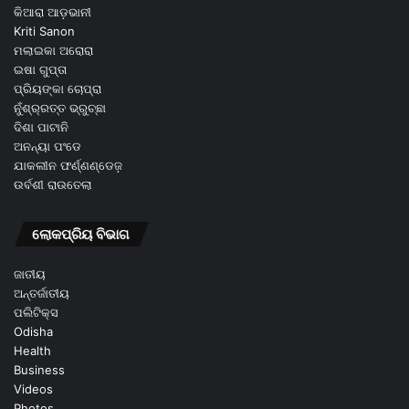
କିଆରା ଆଡ଼ଭାନୀ
Kriti Sanon
ମଲାଇକା ଅରୋରା
ଇଷା ଗୁପ୍ତା
ପ୍ରିୟଙ୍କା ଚୋପ୍ରା
ନୁଁଶ୍ର୍ରତ୍ତ ଭ୍ରୁଚ୍ଛା
ଦିଶା ପାଟାନି
ଅନନ୍ୟା ପଂଡେ
ଯାକଲୀନ ଫର୍ଣ୍ଣଣ୍ଡେଜ଼
ଉର୍ବଶୀ ରାଉତେଲା
ଲୋକପ୍ରିୟ ବିଭାଗ
ଜାତୀୟ
ଅନ୍ତର୍ଜାତୀୟ
ପଲିଟିକ୍ସ
Odisha
Health
Business
Videos
Photos