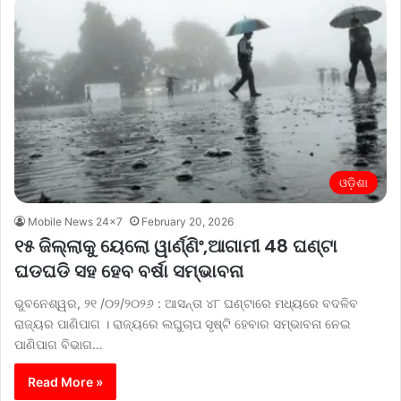
ଓଡ଼ିଶା
Mobile News 24x7
February 20, 2026
୧୫ ଜିଲ୍ଲାକୁ ୟେଲୋ ୱାର୍ଣ୍ଣିଂ,ଆଗାମୀ 48 ଘଣ୍ଟା
ଘଡଘଡି ସହ ହେବ ବର୍ଷା ସମ୍ଭାବନା
ଭୁବନେଶ୍ୱର, ୨୧ /୦୨/୨୦୨୬ : ଆସନ୍ତା ୪୮ ଘଣ୍ଟାରେ ମଧ୍ୟରେ ବଦଳିବ
ରାଜ୍ୟର ପାଣିପାଗ । ରାଜ୍ୟରେ ଲଘୁଚାପ ସୃଷ୍ଟି ହେବାର ସମ୍ଭାବନା ନେଇ
ପାଣିପାଗ ବିଭାଗ…
Read More »