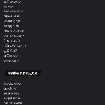
ପାର୍ଲିଆମେଣ୍ଟ
କ୍ରିକେଟ
ନରେନ୍ଦ୍ର ମୋଦି
ଅନୁଷ୍କା ଶର୍ମା
ଏଲୋନ ମୁଷ୍କ
ଶହରୁକ୍ଷ ଖାଁ
ଉଦ୍ଧବ ଥାକେରେ
କଙ୍ଗନା ରଣୟୁତଂ
ବିରାଟ କୋହଲି
ପ୍ରିୟଙ୍କା ଚୋପ୍ରା
ସୁନ୍ନି ଲିଓନି
ଆଲିଆ ଭଟ
ଉକରେଇନେ
ସମାଜିକ ଗଣ ମାଧ୍ୟମ
କାଟ୍ରିନା କୈଫ
ରଣବୀର ସିଂ
ନୋରା ଫତେହି
ଜନ୍ହବୀ କପୂର
ଉରଃଫି ଜାଭେଦ