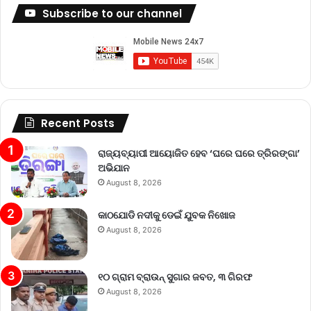
Subscribe to our channel
Recent Posts
ରାଜ୍ୟବ୍ୟାପୀ ଆୟୋଜିତ ହେବ ‘ଘରେ ଘରେ ତ୍ରିରଙ୍ଗା’
ଅଭିଯାନ
August 8, 2026
କାଠଯୋଡି ନଦୀକୁ ଡେଇଁ ଯୁବକ ନିଖୋଜ
August 8, 2026
୧୦ ଗ୍ରାମ ବ୍ରାଉନ୍ ସୁଗାର ଜବତ, ୩ ଗିରଫ
August 8, 2026