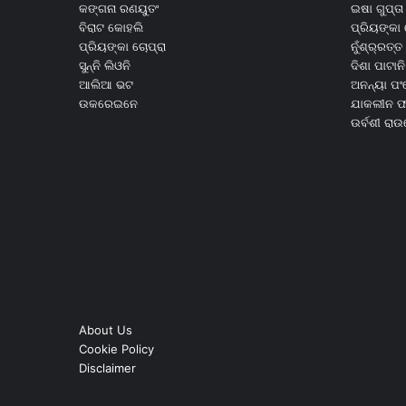
କଙ୍ଗନା ରଣୟୁତଂ
ଇଷା ଗୁପ୍ତା
ବିରାଟ କୋହଲି
ପ୍ରିୟଙ୍କା 
ପ୍ରିୟଙ୍କା ଚୋପ୍ରା
ନୁଁଶ୍ର୍ରତ୍ତ 
ସୁନ୍ନି ଲିଓନି
ଦିଶା ପାଟାନି
ଆଲିଆ ଭଟ
ଅନନ୍ୟା ପଂ
ଉକରେଇନେ
ଯାକଲୀନ ଫର
ଉର୍ବଶୀ ରା
About Us
Cookie Policy
Disclaimer