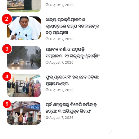
August 7, 2026
ଖାଦ୍ୟ ପ୍ରକ୍ରିୟାକରଣ
କ୍ଷେତ୍ରରେ ରାଜ୍ୟ ସରକାରଙ୍କ
ବଡ଼ ପ୍ରୟାସ।
August 7, 2026
ପ୍ରବଳ ବର୍ଷା ଓ ଘଡ଼ଘଡ଼ି
ସମ୍ଭାବନା: ୧୨ ଜିଲ୍ଲାକୁ ଓ୍ବାର୍ଣ୍ଣିଂ
August 7, 2026
ଫୁଡ୍ ପ୍ରୋସେସିଂ ହବ୍ ହେବ ଓଡ଼ିଶା:
ମୁଖ୍ୟମନ୍ତ୍ରୀ
August 7, 2026
ପୂର୍ବ ଶତ୍ରୁତାରୁ ବିଜେପି କର୍ମୀଙ୍କୁ
ହତ୍ୟା; ୩ ଅଭିଯୁକ୍ତ ଗିରଫ
August 7, 2026