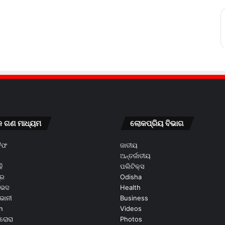
କ ଗଣ ମାଧ୍ୟମ
ଲୋକପ୍ରିୟ ବିଭାଗ
କୈଫ
ଜାତୀୟ
ଅନ୍ତର୍ଜାତୀୟ
ି
ପଲିଟିକ୍ସ
ୂର
Odisha
ଭେଦ
Health
ଭାନୀ
Business
n
Videos
ରୋରା
Photos