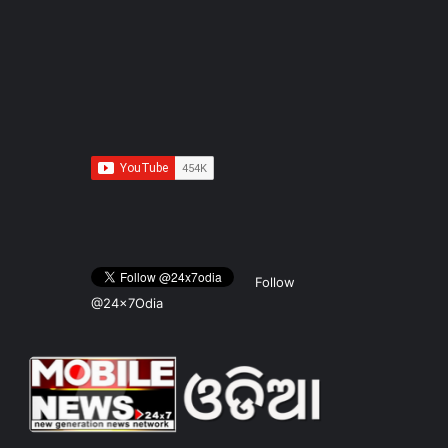
Follow
@24x7Odia