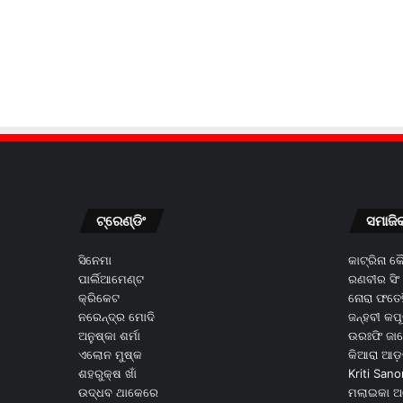
ଟ୍ରେଣ୍ଡିଂ
ସମାଜି
ସିନେମା
କାଟ୍ରିନା 
ପାର୍ଲିଆମେଣ୍ଟ
ରଣବୀର ସିଂ
କ୍ରିକେଟ
ନୋରା ଫତେହ
ନରେନ୍ଦ୍ର ମୋଦି
ଜନ୍ହବୀ କପ
ଅନୁଷ୍କା ଶର୍ମା
ଉରଃଫି ଜା
ଏଲୋନ ମୁଷ୍କ
କିଆରା ଆଡ଼
ଶହରୁକ୍ଷ ଖାଁ
Kriti Sano
ଉଦ୍ଧବ ଥାକେରେ
ମଲାଇକା ଅ