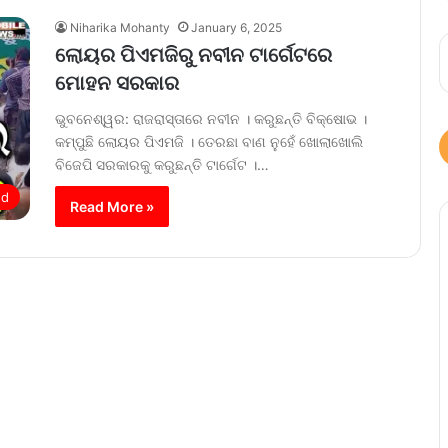
Niharika Mohanty
January 6, 2025
ଲୋୟର ପିଏମଜିରୁ ନବୀନ ଟାର୍ଗେଟରେ
ମୋହନ ସରକାର
ଭୁବନେଶ୍ୱର: ରାଜରାସ୍ତାରେ ନବୀନ । କରୁଛନ୍ତି ବିକ୍ଷୋଭ ।
କମ୍ପୁଛି ଲୋୟର ପିଏମଜି । ତେରଛା ବାଣ ନୁହେଁ ଖୋଲାଖୋଲି
ବିଜେପି ସରକାରକୁ କରୁଛନ୍ତି ଟାର୍ଗେଟ ।…
ed
Read More »