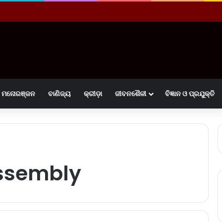
ମନୋରଞ୍ଜନ
ବାଣିଜ୍ୟ
କ୍ରୀଡ଼ା
ଜୀବନଶୈଳୀ
ବିଜ୍ଞାନ ଓ ପ୍ରଯୁକ୍ତି
Assembly