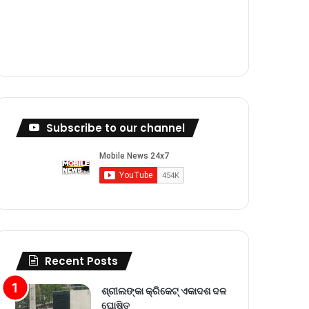
m
Subscribe to our channel
Recent Posts
ଶ୍ରୀଲଙ୍କା କ୍ରିକେଟ୍‌ ଏକାଦଶ ଦଳ
ଘୋଷିତ