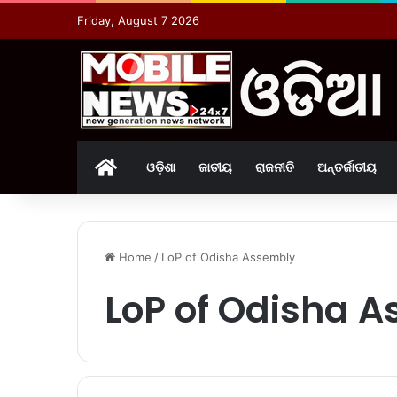
Friday, August 7 2026
Home
ଓଡ଼ିଶା
ଜାତୀୟ
ରାଜନୀତି
ଅନ୍ତର୍ଜାତୀୟ
Home
/
LoP of Odisha Assembly
LoP of Odisha 