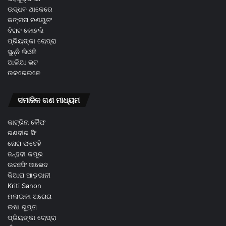
ଉଦ୍ଧବ ଥାକେରେ
କଙ୍ଗନା ରଣୟୁତଂ
ବିରାଟ କୋହଲି
ପ୍ରିୟଙ୍କା ଚୋପ୍ରା
ସୁନ୍ନି ଲିଓନି
ଆଲିଆ ଭଟ
ଉକରେଇନେ
ସମାଜିକ ଗଣ ମାଧ୍ୟମ
କାଟ୍ରିନା କୈଫ
ରଣବୀର ସିଂ
ନୋରା ଫତେହି
ଜନ୍ହବୀ କପୂର
ଉରଃଫି ଜାଭେଦ
କିଆରା ଆଡ଼ଭାନୀ
Kriti Sanon
ମଲାଇକା ଅରୋରା
ଇଷା ଗୁପ୍ତା
ପ୍ରିୟଙ୍କା ଚୋପ୍ରା