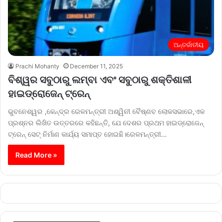
ଅନ୍ତର୍ଜାତୀୟ
Prachi Mohanty
December 11, 2025
ବିଶ୍ୱର ସବୁଠାରୁ ଲମ୍ବା ଏବଂ ସବୁଠାରୁ ଶକ୍ତିଶାଳୀ
ହାଇଡ୍ରୋଜେନ୍ ଟ୍ରେନ୍
ଭୁବନେଶ୍ୱର ,କେନ୍ଦ୍ର ରେଳମନ୍ତ୍ରୀ ଅଶ୍ୱିନୀ ବୈଷ୍ଣବ ଲୋକସଭାରେ,ଏକ
ପ୍ରଶ୍ନର ଲିଖିତ ଉତ୍ତରରେ କହିଛନ୍ତି, ଯେ ଦେଶର ପ୍ରଥମ ହାଇଡ୍ରୋଜେନ୍
ଟ୍ରେନ୍ ସେଟ୍ ନିର୍ମାଣ କାର୍ଯ୍ୟ ସମାପ୍ତ ହୋଇଛି।ରେଳମନ୍ତ୍ରୀ…
Read More »