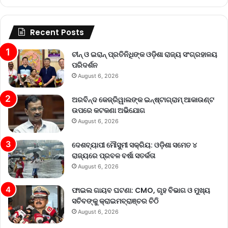
Recent Posts
ଚୀନ୍ ଓ ଇରାନ୍ ପ୍ରତିନିଧିଙ୍କ ଓଡ଼ିଶା ରାଜ୍ୟ ସଂଗ୍ରହାଳୟ
ପରିଦର୍ଶନ
August 6, 2026
ଅରବିନ୍ଦ କେଜ୍ରିୱାଲଙ୍କ ଇନ୍‌ଷ୍ଟାଗ୍ରାମ୍ ଆକାଉଣ୍ଟ
ଉପରେ କଟକଣା ଅଭିଯୋଗ
August 6, 2026
ଦେଶବ୍ୟାପୀ ମୌସୁମୀ ସକ୍ରିୟ: ଓଡ଼ିଶା ସମେତ ୪
ରାଜ୍ୟରେ ପ୍ରବଳ ବର୍ଷା ସତର୍କତା
August 6, 2026
ଫାଇଲ ଗାୟବ ଘଟଣା: CMO, ଗୃହ ବିଭାଗ ଓ ମୁଖ୍ୟ
ସଚିବଙ୍କୁ କ୍ରାଇମବ୍ରାଞ୍ଚର ଚିଠି
August 6, 2026