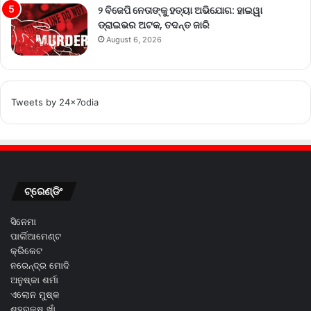
୨ ବିଜେପି ନେତାଙ୍କୁ ହତ୍ୟା ଅଭିଯୋଗ: ହାଇୱା
ଡ୍ରାଇଭର ଅଟକ, ତଦନ୍ତ ଜାରି
August 6, 2026
Tweets by 24x7odia
ଟ୍ରେଣ୍ଡିଂ
ସିନେମା
ପାର୍ଲିଆମେଣ୍ଟ
କ୍ରିକେଟ
ନରେନ୍ଦ୍ର ମୋଦି
ଅନୁଷ୍କା ଶର୍ମା
ଏଲୋନ ମୁଷ୍କ
ଶହରୁକ୍ଷ ଖାଁ