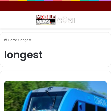
Menu
S
Home
/
longest
longest