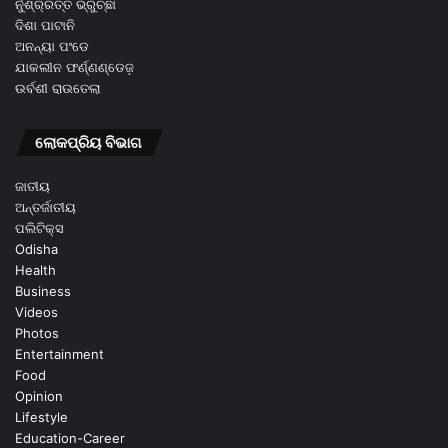
ନୁଁଶ୍ର୍ରତ୍ତ ଭ୍ରୁଚ୍ଛା
ଦିଶା ପାଟାନି
ଅନନ୍ୟା ପଂଡେ
ଯାକଲୀନ ଫର୍ଣ୍ଣଣ୍ଡେଜ଼
ଉର୍ବଶୀ ରାଉତେଲା
ଲୋକପ୍ରିୟ ବିଭାଗ
ଜାତୀୟ
ଅନ୍ତର୍ଜାତୀୟ
ପଲିଟିକ୍ସ
Odisha
Health
Business
Videos
Photos
Entertainment
Food
Opinion
Lifestyle
Education-Career