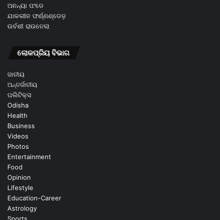
ଅନନ୍ୟା ପଂଡେ
ଯାକଲୀନ ଫର୍ଣ୍ଣଣ୍ଡେଜ଼
ଉର୍ବଶୀ ରାଉତେଲା
ଲୋକପ୍ରିୟ ବିଭାଗ
ଜାତୀୟ
ଅନ୍ତର୍ଜାତୀୟ
ପଲିଟିକ୍ସ
Odisha
Health
Business
Videos
Photos
Entertainment
Food
Opinion
Lifestyle
Education-Career
Astrology
Sports