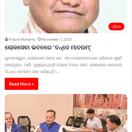
ଓଡ଼ିଶା
Prachi Mohanty
November 7, 2025
ଲୋକସେବା ଭବନରେ ‘ବନ୍ଦେ ମାତରମ୍‌’
ଭୁବନେଶ୍ୱର ,ଲୋକସେବା ଭବନ ରେ ଏକ ଦେଶାତ୍ମବୋଧକ ପରିବେଶ ସୃଷ୍ଟି
ହୋଇଥିଲା। ଆଜି ମୁଖ୍ୟମନ୍ତ୍ରୀ ମୋହନ ଚରଣ ମାଝୀ, ଲୋକସେବା ଭବନରେ
‘ବନ୍ଦେ ମାତରମ୍‌’ ଗାନ କରିଛନ୍ତି।…
Read More »