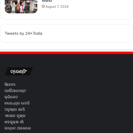
ଗିରଫ
August 7, 2026
Tweets by 24x7odia
ଟ୍ରେଣ୍ଡିଂ
ସିନେମା
ପାର୍ଲିଆମେଣ୍ଟ
କ୍ରିକେଟ
ନରେନ୍ଦ୍ର ମୋଦି
ଅନୁଷ୍କା ଶର୍ମା
ଏଲୋନ ମୁଷ୍କ
ଶହରୁକ୍ଷ ଖାଁ
ଉଦ୍ଧବ ଥାକେରେ