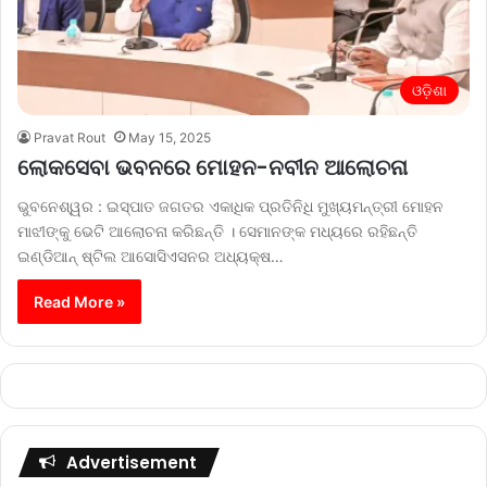
ଓଡ଼ିଶା
Pravat Rout
May 15, 2025
ଲୋକସେବା ଭବନରେ ମୋହନ-ନବୀନ ଆଲୋଚନା
ଭୁବନେଶ୍ୱର : ଇସ୍ପାତ ଜଗତର ଏକାଧିକ ପ୍ରତିନିଧି ମୁଖ୍ୟମନ୍ତ୍ରୀ ମୋହନ
ମାଝୀଙ୍କୁ ଭେଟି ଆଲୋଚନା କରିଛନ୍ତି । ସେମାନଙ୍କ ମଧ୍ୟରେ ରହିଛନ୍ତି
ଇଣ୍ଡିଆନ୍ ଷ୍ଟିଲ ଆସୋସିଏସନର ଅଧ୍ୟକ୍ଷ…
Read More »
Advertisement