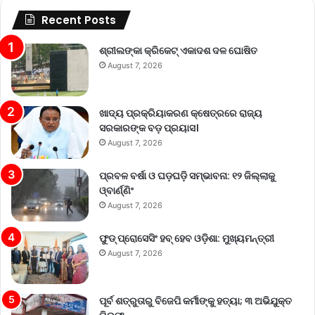
Recent Posts
ଶ୍ରୀଲଙ୍କା କ୍ରିକେଟ୍‌ ଏକାଦଶ ଦଳ ଘୋଷିତ
August 7, 2026
ଖାଦ୍ୟ ପ୍ରକ୍ରିୟାକରଣ କ୍ଷେତ୍ରରେ ରାଜ୍ୟ
ସରକାରଙ୍କ ବଡ଼ ପ୍ରୟାସ।
August 7, 2026
ପ୍ରବଳ ବର୍ଷା ଓ ଘଡ଼ଘଡ଼ି ସମ୍ଭାବନା: ୧୨ ଜିଲ୍ଲାକୁ
ଓ୍ବାର୍ଣ୍ଣିଂ
August 7, 2026
ଫୁଡ୍ ପ୍ରୋସେସିଂ ହବ୍ ହେବ ଓଡ଼ିଶା: ମୁଖ୍ୟମନ୍ତ୍ରୀ
August 7, 2026
ପୂର୍ବ ଶତ୍ରୁତାରୁ ବିଜେପି କର୍ମୀଙ୍କୁ ହତ୍ୟା; ୩ ଅଭିଯୁକ୍ତ