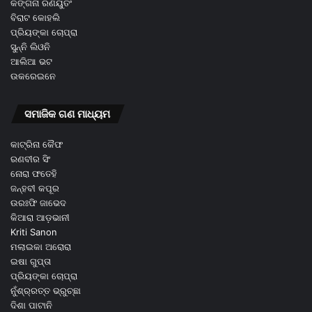
କଙ୍ଗନା ରଣୟୁତଂ
ବିରାଟ କୋହଲି
ପ୍ରିୟଙ୍କା ଚୋପ୍ରା
ସୁନ୍ନି ଲିଓନି
ଆଲିଆ ଭଟ
ଉକରେଇନେ
ସମାଜିକ ଗଣ ମାଧ୍ୟମ
କାଟ୍ରିନା କୈଫ
ରଣବୀର ସିଂ
ନୋରା ଫତେହି
ଜନ୍ହବୀ କପୂର
ଉରଃଫି ଜାଭେଦ
କିଆରା ଆଡ଼ଭାନୀ
Kriti Sanon
ମଲାଇକା ଅରୋରା
ଇଷା ଗୁପ୍ତା
ପ୍ରିୟଙ୍କା ଚୋପ୍ରା
ନୁଁଶ୍ର୍ରତ୍ତ ଭ୍ରୁଚ୍ଛା
ଦିଶା ପାଟାନି