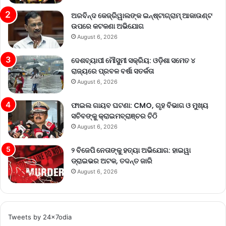
ଅରବିନ୍ଦ କେଜ୍ରିୱାଲଙ୍କ ଇନ୍‌ଷ୍ଟାଗ୍ରାମ୍ ଆକାଉଣ୍ଟ
ଉପରେ କଟକଣା ଅଭିଯୋଗ
August 6, 2026
ଦେଶବ୍ୟାପୀ ମୌସୁମୀ ସକ୍ରିୟ: ଓଡ଼ିଶା ସମେତ ୪
ରାଜ୍ୟରେ ପ୍ରବଳ ବର୍ଷା ସତର୍କତା
August 6, 2026
ଫାଇଲ ଗାୟବ ଘଟଣା: CMO, ଗୃହ ବିଭାଗ ଓ ମୁଖ୍ୟ
ସଚିବଙ୍କୁ କ୍ରାଇମବ୍ରାଞ୍ଚର ଚିଠି
August 6, 2026
୨ ବିଜେପି ନେତାଙ୍କୁ ହତ୍ୟା ଅଭିଯୋଗ: ହାଇୱା
ଡ୍ରାଇଭର ଅଟକ, ତଦନ୍ତ ଜାରି
August 6, 2026
Tweets by 24x7odia