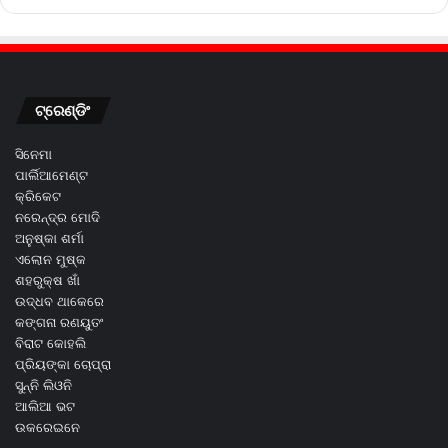
ଟ୍ରେଣ୍ଡିଂ
ସିନେମା
ପାର୍ଲିଆମେଣ୍ଟ
କ୍ରିକେଟ
ନରେନ୍ଦ୍ର ମୋଦି
ଅନୁଷ୍କା ଶର୍ମା
ଏଲୋନ ମୁଷ୍କ
ଶହରୁକ୍ଷ ଖାଁ
ଉଦ୍ଧବ ଥାକେରେ
କଙ୍ଗନା ରଣୟୁତଂ
ବିରାଟ କୋହଲି
ପ୍ରିୟଙ୍କା ଚୋପ୍ରା
ସୁନ୍ନି ଲିଓନି
ଆଲିଆ ଭଟ
ଉକରେଇନେ