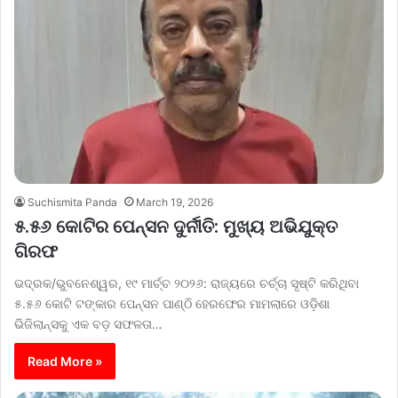
Suchismita Panda
March 19, 2026
୫.୫୬ କୋଟିର ପେନ୍‌ସନ ଦୁର୍ନୀତି: ମୁଖ୍ୟ ଅଭିଯୁକ୍ତ
ଗିରଫ
ଭଦ୍ରକ/ଭୁବନେଶ୍ୱର, ୧୯ ମାର୍ଚ୍ଚ ୨୦୨୬: ରାଜ୍ୟରେ ଚର୍ଚ୍ଚା ସୃଷ୍ଟି କରିଥିବା
୫.୫୬ କୋଟି ଟଙ୍କାର ପେନ୍‌ସନ ପାଣ୍ଠି ହେରଫେର ମାମଲାରେ ଓଡ଼ିଶା
ଭିଜିଲାନ୍ସକୁ ଏକ ବଡ଼ ସଫଳତା…
Read More »