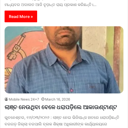
ମାନ୍ୟବର ଅଦାଲତ ଆଜି ଚୂଡ଼ାନ୍ତ ରାୟ ପ୍ରକାଶ କରିଛନ୍ତି।…
Read More »
Mobile News 24x7
March 16, 2026
ଲାଞ୍ଚ ନେଉଥିବା ବେଳେ ଧରାପଡ଼ିଲେ ଆକାଉଣ୍ଟାଣ୍ଟ
ଭୁବନେଶ୍ବର, ୧୬/୦୩/୨୦୨୬ : ଲାଞ୍ଚ ନେଇ ଭିଜିଲାନ୍ସ ହାତରେ ଧରାପଡ଼ିଛନ୍ତି
ବରଗଡ଼ ଜିଲ୍ଲା ବରପାଲି ବ୍ଲକ ଶିକ୍ଷା ଅଧିକାରୀଙ୍କ କାର୍ଯ୍ୟାଳୟରେ