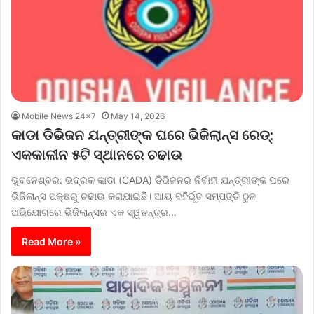
Mobile News 24x7
May 14, 2026
କାଡା ଡିଭିଜନ ଯନ୍ତ୍ରୀଙ୍କ ଘରେ ଭିଜିଲାନ୍ସ ରେଡ୍:
ଏକକାଳୀନ ୫ଟି ସ୍ଥାନରେ ଚଢାଉ
ଭୁବନେଶ୍ବର: ଭଦ୍ରକ କାଡା (CADA) ଡିଭିଜନର ନିର୍ବାହୀ ଯନ୍ତ୍ରୀଙ୍କ ଘରେ
ଭିଜିଲାନ୍ସ ପକ୍ଷରୁ ଚଢାଉ କରାଯାଇଛି। ଆୟ ବହିର୍ଭୂତ ସମ୍ପତ୍ତି ଠୁଳ
ଅଭିଯୋଗରେ ଭିଜିଲାନ୍ସର ଏକ ସ୍ୱତନ୍ତ୍ର…
Read More »