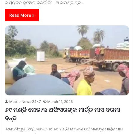
କାର୍ଯ୍ୟରତ ଜୁନିଅର କ୍ଲର୍କ ତଥା ଆକାଉଣ୍ଟାଣ୍ଟ…
Read More »
Mobile News 24x7
March 11, 2026
୬୯ ମଣ୍ଡି ନୋଡାଲ ଅଫିସରଙ୍କ ମାର୍ଚ୍ଚ ମାସ ଦରମା
ବନ୍ଦ
ଜଗତସିଂପୁର, ୧୧/୦୩/୨୦୨୬: ୬୯ ମଣ୍ଡି ନୋଡାଲ ଅଫିସରଙ୍କ ମାର୍ଚ୍ଚ ମାସ