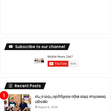
Subscribe to our channel
Recent Posts
ଚୀନ୍ ଓ ଇରାନ୍ ପ୍ରତିନିଧିଙ୍କ ଓଡ଼ିଶା ରାଜ୍ୟ ସଂଗ୍ରହାଳୟ
ପରିଦର୍ଶନ
August 6, 2026