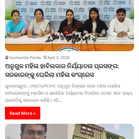
Suchismita Panda
April 3, 2026
ଅନୁଗୁଳ ମହିଳା ହାବିଲଦାର ନିର୍ଯ୍ୟାତନା ପ୍ରସଙ୍ଗ:
ସରକାରଙ୍କୁ ଘେରିଲା ମହିଳା କଂଗ୍ରେସ
ଭୁବନେଶ୍ୱର, ୦୩/୦୪/୨୦୨୬: ଅନୁଗୁଳ ଜିଲ୍ଲାର ଜଣେ ମହିଳା ପୋଲିସ
ହାବିଲଦାରଙ୍କୁ ମାନସିକ ଓ ଶାରୀରିକ ନିର୍ଯ୍ୟାତନା ଦିଆଯିବା ଘଟଣା ଏବେ ରାଜ୍ୟ
ରାଜନୀତିକୁ ସରଗରମ କରିଛି। ଏହି…
Read More »