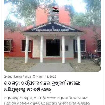
Suchismita Panda
March 18, 2026
ରାୟଗଡ଼ା ପର୍ଯ୍ୟଟକ ମହିଳା ଦୁଷ୍କର୍ମ ମାମଲା:
ଅଭିଯୁକ୍ତକୁ ୧୦ ବର୍ଷ ଜେଲ୍
ରାୟଗଡ଼ା/ଭୁବନେଶ୍ୱର, ୧୮ ମାର୍ଚ୍ଚ ୨୦୨୬: ରାୟଗଡ଼ା ଜିଲ୍ଲାରେ ଜଣେ
ପର୍ଯ୍ୟଟକ ମହିଳାଙ୍କୁ ଦୁଷ୍କର୍ମ କରାଯାଇଥିବା ସମ୍ବେଦନଶୀଳ ମାମଲାରେ