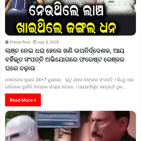
Pravat Rout
July 8, 2026
ଲାଞ୍ଚ ନେଇ ଧରା ହେଲେ ଖଣି ଉପନିର୍ଦ୍ଦେଶକ, ଆୟ
ବର୍ହିଭୂତ ସଂପତ୍ତି ଅଭିଯୋଗରେ ଫରେଷ୍ଟ ରେଞ୍ଜର
ଘରେ ଚଢ଼ାଉ
ମୋବାଇଲ ନ୍ୟୁଜ 24×7 ବ୍ୟୁରୋ; ଲୁଟୁ ଥିଲେ ଜଙ୍ଗଲ ସଂପତ୍ତି । କିନ୍ତୁ ଧରା
ପଡ଼ିଗଲେ ଦୁର୍ନୀତି ନିବାରଣ ସଂସ୍ଥା ହାତରେ । ଆୟବହିର୍ଭୂତ ସମ୍ପତ୍ତି ଠୁଳ…
Read More »