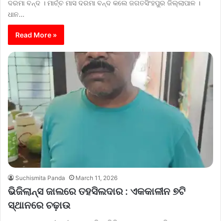
ଦରମା ବନ୍ଦ । ମାର୍ଚ୍ଚ ମାସ ଦରମା ବନ୍ଦ କଲେ ଜଗତସିଂହପୁର ଜିଲ୍ଲାପାଳ ।
ଧାନ…
Read More »
Suchismita Panda
March 11, 2026
ଭିଜିଲାନ୍ସ ଜାଲରେ ତହସିଲଦାର : ଏକକାଳୀନ ୭ଟି
ସ୍ଥାନରେ ଚଢ଼ାଉ