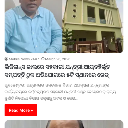
Mobile News 24x7
March 26, 2026
ଭିଜିଲାନ୍ସ ଜାଲରେ ସହକାରୀ ଯନ୍ତ୍ରୀ:ଆୟବହିର୍ଭୂତ
ସମ୍ପତ୍ତି ଠୁଳ ଅଭିଯୋଗରେ ୫ଟି ସ୍ଥାନରେ ରେଡ୍
ଭୁବନେଶ୍ବର: ଭଞ୍ଜନଗର ଜଳସେଚନ ବିଭାଗ ଅଧୀକ୍ଷଣ ଯନ୍ତ୍ରୀଙ୍କ
କାର୍ଯ୍ୟାଳୟରେ କର୍ତ୍ତବ୍ୟରତ ସହକାରୀ ଯନ୍ତ୍ରୀ ପଞ୍ଚୁ ବେହେରାଙ୍କୁ ରାଜ୍ୟ
ଦୁର୍ନୀତି ନିବାରଣ ବିଭାଗ ପକ୍ଷରୁ ଅଟକ ଓ ଜେରା…
Read More »