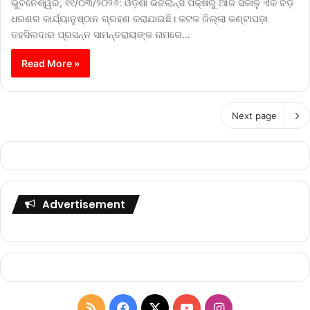
ଭୁବନେଶ୍ୱର, ୧୧/୦୩/୨୦୨୬: ଓଡ଼ିଶା ଭିଜିଲାନ୍ସ ପକ୍ଷରୁ ଆଜି ସକାଳୁ ଏକ ବଡ଼
ଧରଣର କାର୍ଯ୍ୟାନୁଷ୍ଠାନ ଗ୍ରହଣ କରାଯାଇଛି। କଟକ ଜିଲ୍ଲା କଣ୍ଟାପଡ଼ା
ତହସିଲଦାର ପ୍ରସନ୍ନ ସାମନ୍ତରାୟଙ୍କ ନାମରେ…
Read More »
Next page
Advertisement
R
F
X
Y
I