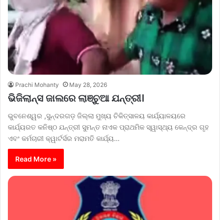
Prachi Mohanty
May 28, 2026
ଭିଜିଲାନ୍ସ ଜାଲରେ ଲାଞ୍ଚୁଆ ଯନ୍ତ୍ରୀ।
ଭୁବନେଶ୍ୱର ,ସୁନ୍ଦରଗଡ଼ ଜିଲ୍ଲା ମୁଖ୍ୟ ଚିକିତ୍ସାଳୟ କାର୍ଯ୍ୟାଳୟରେ
କାର୍ଯ୍ୟରତ କନିଷ୍ଠ ଯନ୍ତ୍ରୀ ସୁମନ୍ତ ନାଏକ ପ୍ରାଥମିକ ସ୍ୱାସ୍ଥ୍ୟ କେନ୍ଦ୍ର ଗୃହ
ଏବଂ କର୍ମଚାରୀ କ୍ୱାର୍ଟର୍ସର ମରାମତି କାର୍ଯ୍ୟ…
Read More »