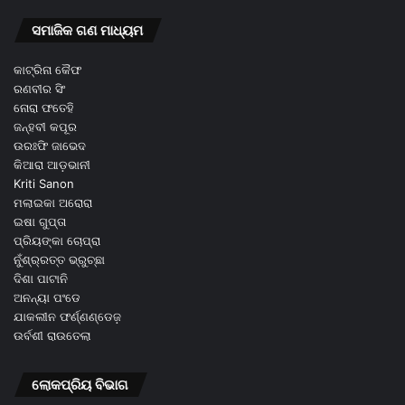
ସମାଜିକ ଗଣ ମାଧ୍ୟମ
କାଟ୍ରିନା କୈଫ
ରଣବୀର ସିଂ
ନୋରା ଫତେହି
ଜନ୍ହବୀ କପୂର
ଉରଃଫି ଜାଭେଦ
କିଆରା ଆଡ଼ଭାନୀ
Kriti Sanon
ମଲାଇକା ଅରୋରା
ଇଷା ଗୁପ୍ତା
ପ୍ରିୟଙ୍କା ଚୋପ୍ରା
ନୁଁଶ୍ର୍ରତ୍ତ ଭ୍ରୁଚ୍ଛା
ଦିଶା ପାଟାନି
ଅନନ୍ୟା ପଂଡେ
ଯାକଲୀନ ଫର୍ଣ୍ଣଣ୍ଡେଜ଼
ଉର୍ବଶୀ ରାଉତେଲା
ଲୋକପ୍ରିୟ ବିଭାଗ