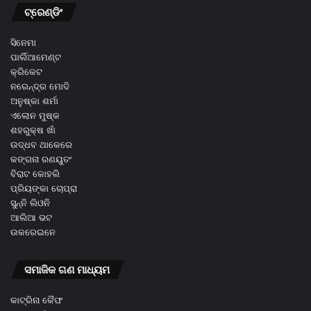
ଟ୍ରେଣ୍ଡିଂ
ସିନେମା
ପାର୍ଲିଆମେଣ୍ଟ
କ୍ରିକେଟ
ନରେନ୍ଦ୍ର ମୋଦି
ଅନୁଷ୍କା ଶର୍ମା
ଏଲୋନ ମୁଷ୍କ
ଶହରୁକ୍ଷ ଖାଁ
ଉଦ୍ଧବ ଥାକେରେ
କଙ୍ଗନା ରଣୟୁତଂ
ବିରାଟ କୋହଲି
ପ୍ରିୟଙ୍କା ଚୋପ୍ରା
ସୁନ୍ନି ଲିଓନି
ଆଲିଆ ଭଟ
ଉକରେଇନେ
ସମାଜିକ ଗଣ ମାଧ୍ୟମ
କାଟ୍ରିନା କୈଫ