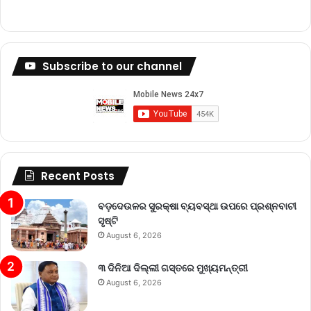
Subscribe to our channel
Recent Posts
ବଡ଼ଦେଉଳର ସୁରକ୍ଷା ବ୍ୟବସ୍ଥା ଉପରେ ପ୍ରଶ୍ନବାଚୀ
ସୃଷ୍ଟି
August 6, 2026
୩ ଦିନିଆ ଦିଲ୍ଲୀ ଗସ୍ତରେ ମୁଖ୍ୟମନ୍ତ୍ରୀ
August 6, 2026