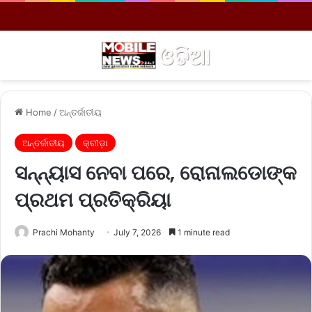
Menu
S
Home
/
ଅନ୍ତର୍ଜାତୀୟ
ଅନ୍ତର୍ଜାତୀୟ
କ୍ରୀଡ଼ା
ସନ୍ନ୍ୟାସ ନେବା ପରେ, ରୋନାଲଡୋଙ୍କ
ପ୍ରଥମ ପ୍ରତିକ୍ରିୟା
Prachi Mohanty
July 7, 2026
1 minute read