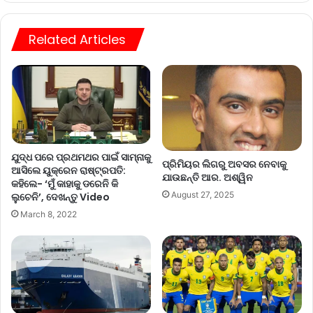
te
Related Articles
ଯୁଦ୍ଧ ପରେ ପ୍ରଥମଥର ପାଇଁ ସାମ୍ନାକୁ
ପ୍ରିମିୟର ଲିଗରୁ ଅବସର ନେବାକୁ
ଆସିଲେ ୟୁକ୍ରେନ ରାଷ୍ଟ୍ରପତି:
ଯାଉଛନ୍ତି ଆର. ଅଶ୍ୱିନ
କହିଲେ- ‘ମୁଁ କାହାକୁ ଡରେନି କି
August 27, 2025
ଲୁଚେନି’, ଦେଖନ୍ତୁ Video
March 8, 2022