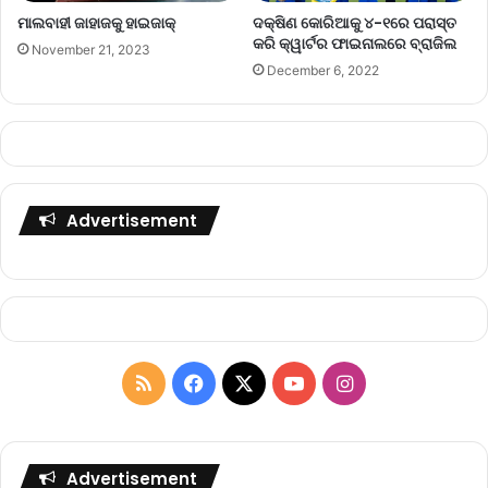
ମାଲବାହୀ ଜାହାଜକୁ ହାଇଜାକ୍
ଦକ୍ଷିଣ କୋରିଆକୁ ୪-୧ରେ ପରାସ୍ତ
କରି କ୍ୱାର୍ଟର ଫାଇନାଲରେ ବ୍ରାଜିଲ
November 21, 2023
December 6, 2022
Advertisement
R
F
X
Y
I
S
a
o
n
S
c
u
s
Advertisement