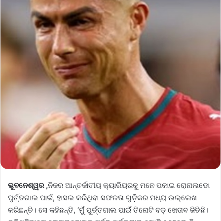
ଭୁବନେଶ୍ୱର ,
ନିଜର ଆନ୍ତର୍ଜାତୀୟ କ୍ୟାରିୟରକୁ ମନେ ପକାଇ ରୋନାଲଡୋ
ପୁର୍ତ୍ତଗାଲ ପାଇଁ, ହାସଲ କରିଥିବା ସଫଳତା ଗୁଡ଼ିକର ମଧ୍ୟ ଉଲ୍ଲେଖ
କରିଛନ୍ତି। ସେ କହିଛନ୍ତି, ‘ମୁଁ ପୁର୍ତ୍ତଗାଲ ପାଇଁ ତିନୋଟି ବଡ଼ ଖେତାବ ଜିତିଛି।