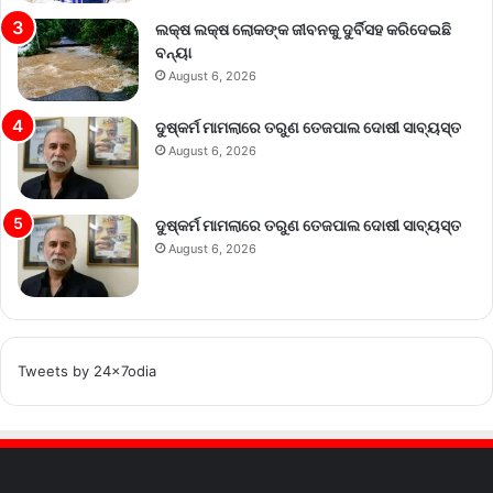
ଲକ୍ଷ ଲକ୍ଷ ଲୋକଙ୍କ ଜୀବନକୁ ଦୁର୍ବିସହ କରିଦେଇଛି
ବନ୍ୟା
August 6, 2026
ଦୁଷ୍କର୍ମ ମାମଲାରେ ତରୁଣ ତେଜପାଲ ଦୋଷୀ ସାବ୍ୟସ୍ତ
August 6, 2026
ଦୁଷ୍କର୍ମ ମାମଲାରେ ତରୁଣ ତେଜପାଲ ଦୋଷୀ ସାବ୍ୟସ୍ତ
August 6, 2026
Tweets by 24x7odia