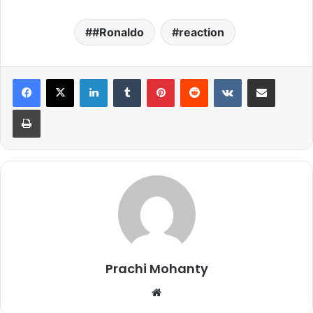
#Ronaldo
reaction
LinkedIn
Tumblr
Pinterest
Reddit
VKontakte
Share via Email
Print
Prachi Mohanty
We
bsi