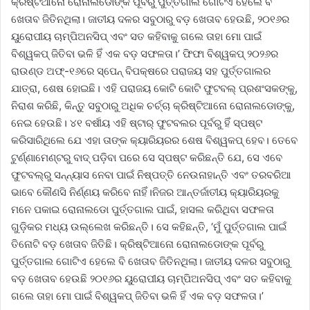
କ୍ରିଷ୍ଟିଆନୋ ରୋନାଲଡୋଙ୍କ ପୂର୍ବରୁ ପୁର୍ତ୍ତଗାଲ ଗୋଟିଏ ହେଲେ ବି
ଖେତାବ ଜିତିନଥିଲା। ଜାତୀୟ ଦଳର ସବୁଠାରୁ ବଡ଼ ଖେତାବ ହେଉଛି, ୨୦୧୬ର
ୟୁରୋପୀୟ ଚାମ୍ପିଅନସିପ୍ ଏବଂ ସତ କହିବାକୁ ଗଲେ ତାହା ମୋ ପାଇଁ
ବିଶ୍ୱକପ୍ ଜିତିବା ଭଳି ହିଁ ଏକ ବଡ଼ ସଫଳତା।’
ଫିଫା ବିଶ୍ୱକପ୍ ୨୦୨୬ର
ରାଉଣ୍ଡ ଅଫ୍-୧୬ରେ ସ୍ପେନ୍ ବିପକ୍ଷରେ ପରାଜୟ ସହ ପୁର୍ତ୍ତଗାଲର
ଯାତ୍ରା, ଶେଷ ହୋଇଛି। ଏହି ପରାଜୟ କୋଟି କୋଟି ଫୁଟବଲ୍ ପ୍ରଶଂସକଙ୍କୁ,
ନିରାଶ କରିଛି, କିନ୍ତୁ ସବୁଠାରୁ ଅଧିକ ଚର୍ଚ୍ଚା କ୍ରିଷ୍ଟିଆନୋ ରୋନାଲଡୋଙ୍କୁ,
ନେଇ ହେଉଛି। ୪୧ ବର୍ଷୀୟ ଏହି ଷ୍ଟାର୍ ଫୁଟବଲର ପୂର୍ବରୁ ହିଁ ସ୍ପଷ୍ଟ
କରିସାରିଥିଲେ ଯେ ଏହା ତାଙ୍କ କ୍ୟାରିୟରର ଶେଷ ବିଶ୍ୱକପ୍ ହେବ। ତେବେ
ଟୁର୍ଣ୍ଣାମେଣ୍ଟରୁ ବାଦ୍ ପଡ଼ିବା ପରେ ସେ ସ୍ପଷ୍ଟ କରିଛନ୍ତି ଯେ, ସେ ଏବେ
ଫୁଟବଲ୍‌ରୁ ସନ୍ନ୍ୟାସ ନେବା ପାଇଁ ନିଷ୍ପତ୍ତି ନେଉନାହାନ୍ତି ଏବଂ ତରବରିଆ
ଭାବେ କୌଣସି ନିର୍ଣ୍ଣୟ କରିବେ ନାହିଁ।ନିଜର ଆନ୍ତର୍ଜାତୀୟ କ୍ୟାରିୟରକୁ
ମନେ ପକାଇ ରୋନାଲଡୋ ପୁର୍ତ୍ତଗାଲ ପାଇଁ, ହାସଲ କରିଥିବା ସଫଳତା
ଗୁଡ଼ିକର ମଧ୍ୟ ଉଲ୍ଲେଖ କରିଛନ୍ତି। ସେ କହିଛନ୍ତି, ‘ମୁଁ ପୁର୍ତ୍ତଗାଲ ପାଇଁ
ତିନୋଟି ବଡ଼ ଖେତାବ ଜିତିଛି। କ୍ରିଷ୍ଟିଆନୋ ରୋନାଲଡୋଙ୍କ ପୂର୍ବରୁ
ପୁର୍ତ୍ତଗାଲ ଗୋଟିଏ ହେଲେ ବି ଖେତାବ ଜିତିନଥିଲା। ଜାତୀୟ ଦଳର ସବୁଠାରୁ
ବଡ଼ ଖେତାବ ହେଉଛି ୨୦୧୬ର ୟୁରୋପୀୟ ଚାମ୍ପିଅନସିପ୍ ଏବଂ ସତ କହିବାକୁ
ଗଲେ ତାହା ମୋ ପାଇଁ ବିଶ୍ୱକପ୍ ଜିତିବା ଭଳି ହିଁ ଏକ ବଡ଼ ସଫଳତା।’