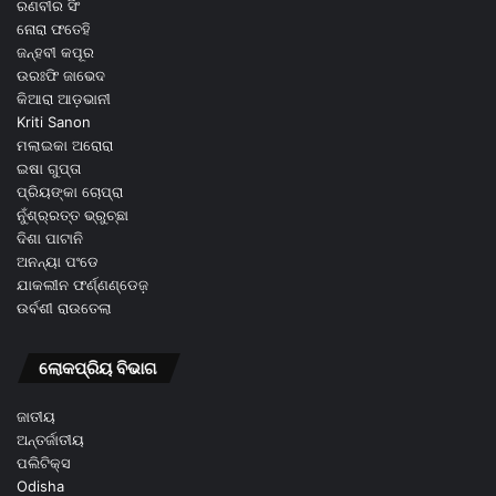
ରଣବୀର ସିଂ
ନୋରା ଫତେହି
ଜନ୍ହବୀ କପୂର
ଉରଃଫି ଜାଭେଦ
କିଆରା ଆଡ଼ଭାନୀ
Kriti Sanon
ମଲାଇକା ଅରୋରା
ଇଷା ଗୁପ୍ତା
ପ୍ରିୟଙ୍କା ଚୋପ୍ରା
ନୁଁଶ୍ର୍ରତ୍ତ ଭ୍ରୁଚ୍ଛା
ଦିଶା ପାଟାନି
ଅନନ୍ୟା ପଂଡେ
ଯାକଲୀନ ଫର୍ଣ୍ଣଣ୍ଡେଜ଼
ଉର୍ବଶୀ ରାଉତେଲା
ଲୋକପ୍ରିୟ ବିଭାଗ
ଜାତୀୟ
ଅନ୍ତର୍ଜାତୀୟ
ପଲିଟିକ୍ସ
Odisha