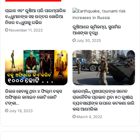
ଚାଇନା ଏବଂ ରୁଷିଆ ପରି ପାରମ୍ପାରିକ
ବନ୍ଧୁମାନଙ୍କ ସହ ଉତ୍ତର କୋରିଆ
ନିଜର ବନ୍ଧୁତାକୁ ଗଭିର
ରୁଷିଆରେ ଭୂମିକମ୍ପ, ସୁନାମିର
November 11, 2023
ଆଶଙ୍କା ବୃଦ୍ଧି
July 30, 2025
ରିଲଜ ହେବାକୁ ଥିବା ୪ ଫିଲ୍ମ ବକ୍ସ
କ୍ରେମ୍‌ଲିନ୍‌ ମୁଖପାତ୍ରଙ୍କ ସମେତ
ଅଫିସ୍‌ରେ କମାଇବ କୋଟି କୋଟି
ରାଜନୈତିକ ପ୍ରଭାବ ଥିବା ୫୦ ରୁଷୀୟ
ଟଙ୍କା…
ବ୍ୟବସାୟୀଙ୍କ ଉପରେ କଟକଣା ଜାରି
କଲା ଆମେରିକା
July 19, 2023
March 4, 2022