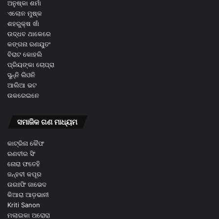
ଅନୁଷ୍କା ଶର୍ମା
ଏଲୋନ ମୁଷ୍କ
ଶହରୁକ୍ଷ ଖାଁ
ଉଦ୍ଧବ ଥାକେରେ
କଙ୍ଗନା ରଣୟୁତଂ
ବିରାଟ କୋହଲି
ପ୍ରିୟଙ୍କା ଚୋପ୍ରା
ସୁନ୍ନି ଲିଓନି
ଆଲିଆ ଭଟ
ଉକରେଇନେ
ସମାଜିକ ଗଣ ମାଧ୍ୟମ
କାଟ୍ରିନା କୈଫ
ରଣବୀର ସିଂ
ନୋରା ଫତେହି
ଜନ୍ହବୀ କପୂର
ଉରଃଫି ଜାଭେଦ
କିଆରା ଆଡ଼ଭାନୀ
Kriti Sanon
ମଲାଇକା ଅରୋରା