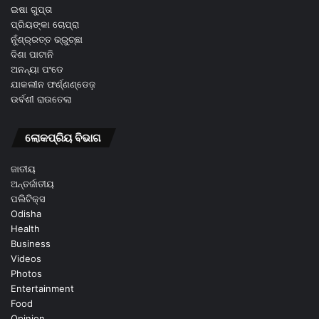
ଇଷା ଗୁପ୍ତା
ପ୍ରିୟଙ୍କା ଚୋପ୍ରା
ନୁଁଶ୍ର୍ରତ୍ତ ଭ୍ରୁଚ୍ଛା
ଦିଶା ପାଟାନି
ଅନନ୍ୟା ପଂଡେ
ଯାକଲୀନ ଫର୍ଣ୍ଣଣ୍ଡେଜ଼
ଉର୍ବଶୀ ରାଉତେଲା
ଲୋକପ୍ରିୟ ବିଭାଗ
ଜାତୀୟ
ଅନ୍ତର୍ଜାତୀୟ
ପଲିଟିକ୍ସ
Odisha
Health
Business
Videos
Photos
Entertainment
Food
Opinion