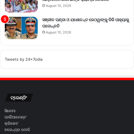
August 10, 2026
ସଞ୍ଜୀବ ପଣ୍ଡା ଓ ଯଶୋବନ୍ତ ଜେଠୱାଙ୍କୁ ଡିଜି ପାହ୍ୟାକୁ
ପଦୋନ୍ନତି
August 10, 2026
Tweets by 24x7odia
ଟ୍ରେଣ୍ଡିଂ
ସିନେମା
ପାର୍ଲିଆମେଣ୍ଟ
କ୍ରିକେଟ
ନରେନ୍ଦ୍ର ମୋଦି