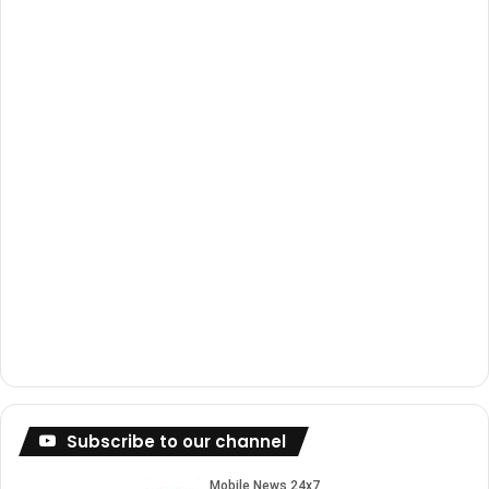
o
e
r
k
a
m
Subscribe to our channel