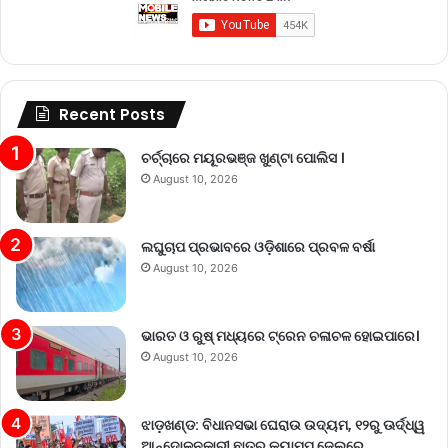
Recent Posts
ଚର୍ଚ୍ଚାରେ ମୟୂରଭଞ୍ଜ ଖୁଣ୍ଟା ପୋଲିସ ।
August 10, 2026
ଲଘୁଚାପ ପ୍ରଭାବରେ ଓଡ଼ିଶାରେ ପ୍ରବଳ ବର୍ଷା
August 10, 2026
ଭାରତ ଓ ରୁଷ୍ ମଧ୍ୟରେ ଟ୍ରେନ ଚଳାଚଳ ହୋଇପାରେ।
August 10, 2026
ଝାଡ଼ଖଣ୍ଡ: ବିଧାନସଭା ଘେରାଉ ଉଦ୍ୟମ, ୧୨ରୁ ଊର୍ଦ୍ଧ୍ୱ
ଆନ୍ଦୋଳନକାରୀ ଛାତ୍ର କ୍ୟାମ୍ପ ଜେଲରେ