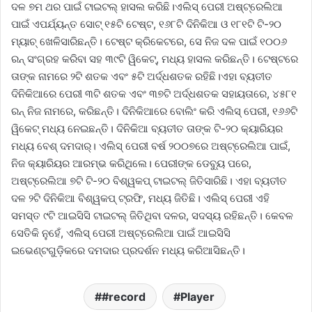
ଦଳ ୭ମ ଥର ପାଇଁ ଟାଇଟଲ୍ ହାସଲ କରିଛି।ଏଲିସ୍ ପେରୀ ଅଷ୍ଟ୍ରେଲିଆ
ପାଇଁ ଏପର୍ଯ୍ୟନ୍ତ ସୋଟ୍ ୧୫ଟି ଟେଷ୍ଟ, ୧୬୮ଟି ଦିନିକିଆ ଓ ୧୮୧ଟି ଟି-୨୦
ମ୍ୟାଚ୍ ଖେଳିସାରିଛନ୍ତି। ଟେଷ୍ଟ କ୍ରିକେଟରେ, ସେ ନିଜ ଦଳ ପାଇଁ ୧୦୦୬
ରନ୍ ସଂଗ୍ରହ କରିବା ସହ ୩୯ଟି ୱିକେଟ୍, ମଧ୍ୟ ହାସଲ କରିଛନ୍ତି। ଟେଷ୍ଟରେ
ତାଙ୍କ ନାମରେ ୨ଟି ଶତକ ଏବଂ ୫ଟି ଅର୍ଦ୍ଧଶତକ ରହିଛି।ଏହା ବ୍ୟତୀତ
ଦିନିକିଆରେ ପେରୀ ୩ଟି ଶତକ ଏବଂ ୩୭ଟି ଅର୍ଦ୍ଧଶତକ ସହାୟତାରେ, ୪୫୮୧
ରନ୍ ନିଜ ନାମରେ, କରିଛନ୍ତି। ଦିନିକିଆରେ ବୋଲିଂ କରି ଏଲିସ୍ ପେରୀ, ୧୬୬ଟି
ୱିକେଟ୍ ମଧ୍ୟ ନେଇଛନ୍ତି। ଦିନିକିଆ ବ୍ୟତୀତ ତାଙ୍କ ଟି-୨୦ କ୍ୟାରିୟର
ମଧ୍ୟ ବେଶ୍ ଦମଦାର୍। ଏଲିସ୍ ପେରୀ ବର୍ଷ ୨୦୦୭ରେ ଅଷ୍ଟ୍ରେଲିଆ ପାଇଁ,
ନିଜ କ୍ୟାରିୟର ଆରମ୍ଭ କରିଥିଲେ। ପେରୀଙ୍କ ଡେବ୍ୟୁ ପରେ,
ଅଷ୍ଟ୍ରେଲିଆ ୭ଟି ଟି-୨୦ ବିଶ୍ୱକପ୍ ଟାଇଟଲ୍ ଜିତିସାରିଛି। ଏହା ବ୍ୟତୀତ
ଦଳ ୨ଟି ଦିନିକିଆ ବିଶ୍ୱକପ୍ ଟ୍ରଫି, ମଧ୍ୟ ଜିତିଛି। ଏଲିସ୍ ପେରୀ ଏହି
ସମସ୍ତ ୯ଟି ଆଇସିସି ଟାଇଟଲ୍ ଜିତିଥିବା ଦଳର, ସଦସ୍ୟ ରହିଛନ୍ତି। କେବଳ
ସେତିକି ନୁହେଁ, ଏଲିସ୍ ପେରୀ ଅଷ୍ଟ୍ରେଲିଆ ପାଇଁ ଆଇସିସି
ଇଭେଣ୍ଟଗୁଡ଼ିକରେ ଦମଦାର ପ୍ରଦର୍ଶନ ମଧ୍ୟ କରିଆସିଛନ୍ତି।
#record
Player