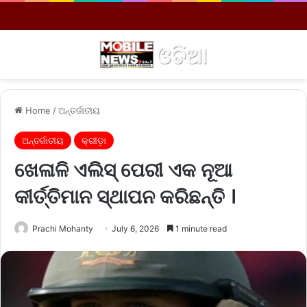
Menu
S
Home
/
ଅନ୍ତର୍ଜାତୀୟ
ଅନ୍ତର୍ଜାତୀୟ
କ୍ରୀଡ଼ା
ଖେଳାଳି ଏଲିସ୍ ପେରୀ ଏକ ନୂଆ
କୀର୍ତ୍ତିମାନ ସ୍ଥାପନ କରିଛନ୍ତି ।
Prachi Mohanty
July 6, 2026
1 minute read