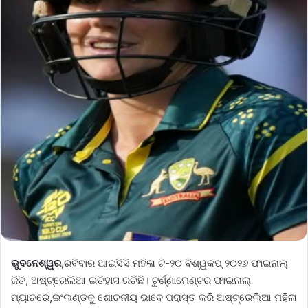
ଭୁବନେଶ୍ୱର,
ରବିବାର ଆଇସିସି ମହିଳା ଟି-୨୦ ବିଶ୍ୱକପ୍ ୨୦୨୬ ଫାଇନାଲ୍
ଜିତି, ଅଷ୍ଟ୍ରେଲିଆ ଇତିହାସ ରଚିଛି। ଟୁର୍ଣ୍ଣାମେଣ୍ଟର ଫାଇନାଲ୍
ମ୍ୟାଚରେ,ଇଂଲଣ୍ଡକୁ ଶୋଚନୀୟ ଭାବେ ପରାସ୍ତ କରି ଅଷ୍ଟ୍ରେଲିଆ ମହିଳା