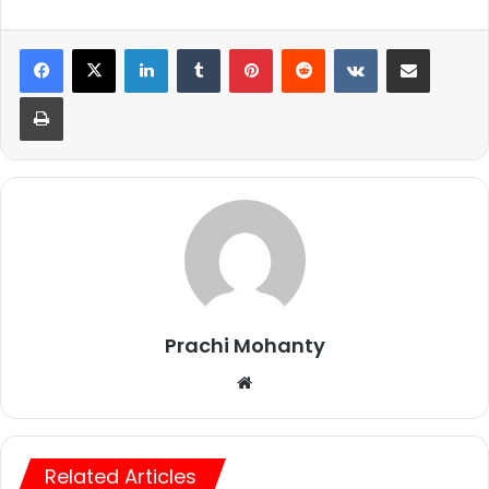
LinkedIn
Tumblr
Pinterest
Reddit
VKontakte
Share via Email
Print
Prachi Mohanty
We
bsi
te
Related Articles