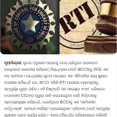
ନୂଆଦିଲ୍ଲୀ:
ସୂଚନା ଅଧିକାର ଆଇନକୁ ନେଇ ଚାଲିଥିବା ଆଇନଗତ
ଲଢ଼େଇରେ ଭାରତୀୟ କ୍ରିକେଟ୍ ନିୟନ୍ତ୍ରଣ ବୋର୍ଡ (BCCI)କୁ ମିଳିଛି ଏକ
ବଡ଼ ସଫଳତା। କେନ୍ଦ୍ରୀୟ ସୂଚନା ଆୟୋଗ ଏକ ଐତିହାସିକ ରାୟ ଶୁଣାଇ
ଘୋଷଣା କରିଛନ୍ତି ଯେ, BCCI ଏଣିକି RTI ଆଇନର ବ୍ୟବସ୍ଥାରୁ
ସମ୍ପୂର୍ଣ୍ଣ ମୁକ୍ତ ରହିବ। ଏହି ନିଷ୍ପତ୍ତି ସହ ଆୟୋଗ ୨୦୧୮ ମସିହାରେ
ତତ୍କାଳୀନ CICଙ୍କ ଦ୍ୱାରା ଜାରି କରାଯାଇଥିବା ସେହି ନିର୍ଦ୍ଦେଶକୁ
ପ୍ରତ୍ୟାଖ୍ୟାନ କରିଛନ୍ତି, ଯେଉଁଥିରେ BCCIକୁ ଏକ ‘ସାର୍ବଜନୀନ
କର୍ତ୍ତୃପକ୍ଷ’ ଭାବରେ ବର୍ଗୀକୃତ କରାଯାଇଥିଲା। କ୍ରିକେଟ୍ ବୋର୍ଡ ସମ୍ପୂର୍ଣ୍ଣ
ସ୍ୱାଧୀନ ଭାବେ କାର୍ଯ୍ୟ କରିବ। ଏହାର ଦୈନନ୍ଦିନ ପରିଚାଳନାରେ କୌଣସି