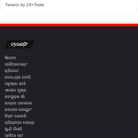
Tweets by 24x7odia
ଟ୍ରେଣ୍ଡିଂ
ସିନେମା
ପାର୍ଲିଆମେଣ୍ଟ
କ୍ରିକେଟ
ନରେନ୍ଦ୍ର ମୋଦି
ଅନୁଷ୍କା ଶର୍ମା
ଏଲୋନ ମୁଷ୍କ
ଶହରୁକ୍ଷ ଖାଁ
ଉଦ୍ଧବ ଥାକେରେ
କଙ୍ଗନା ରଣୟୁତଂ
ବିରାଟ କୋହଲି
ପ୍ରିୟଙ୍କା ଚୋପ୍ରା
ସୁନ୍ନି ଲିଓନି
ଆଲିଆ ଭଟ