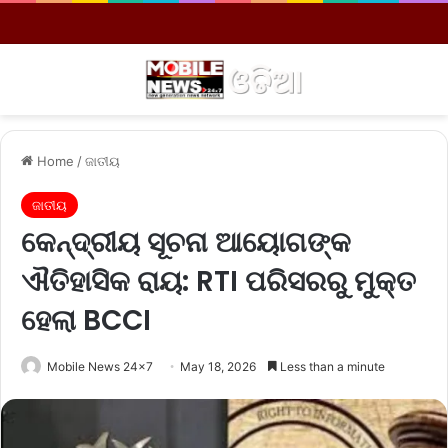
Menu
S
Home
/
ଜାତୀୟ
ଜାତୀୟ
କେନ୍ଦ୍ରୀୟ ସୂଚନା ଆୟୋଗଙ୍କ
ଐତିହାସିକ ରାୟ: RTI ପରିସରରୁ ମୁକ୍ତ
ହେଲା BCCI
Mobile News 24x7
May 18, 2026
Less than a minute