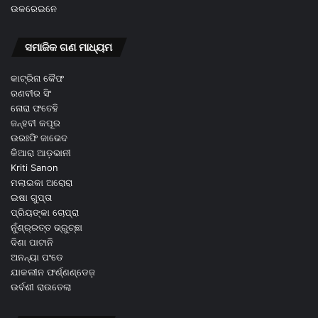
ଉକରେଇନେ
ସମାଜିକ ଗଣ ମାଧ୍ୟମ
କାଟ୍ରିନା କୈଫ
ରଣବୀର ସିଂ
ନୋରା ଫତେହି
ଜନ୍ହବୀ କପୂର
ଉରଃଫି ଜାଭେଦ
କିଆରା ଆଡ଼ଭାନୀ
Kriti Sanon
ମଲାଇକା ଅରୋରା
ଇଷା ଗୁପ୍ତା
ପ୍ରିୟଙ୍କା ଚୋପ୍ରା
ନୁଁଶ୍ର୍ରତ୍ତ ଭ୍ରୁଚ୍ଛା
ଦିଶା ପାଟାନି
ଅନନ୍ୟା ପଂଡେ
ଯାକଲୀନ ଫର୍ଣ୍ଣଣ୍ଡେଜ଼
ଉର୍ବଶୀ ରାଉତେଲା