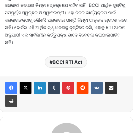
ସରକାରୀ ତଦାରଖ କିମ୍ବା ହସ୍ତକ୍ଷେପ ରହିବ ନାହିଁ। BCCI ଆର୍ଥିକ ଦୃଷ୍ଟିରୁ
ସମ୍ପୂର୍ଣ୍ଣ ସ୍ୱଚ୍ଛଳ ଓ ସ୍ୱାବଲମ୍ବୀ। ଏହା ନିଜର କାର୍ଯ୍ୟକ୍ରମ ପାଇଁ
ସରକାରଙ୍କଠାରୁ କୌଣସି ପ୍ରକାରର ପାଣ୍ଠି କିମ୍ବା ଆନୁଦାନ ଗ୍ରହଣ କରେ
ନାହିଁ। ବୋର୍ଡର ଏହି ଆର୍ଥିକ ସ୍ୱାଧୀନତାକୁ ଦୃଷ୍ଟିରେ ରଖି, ଏହାକୁ RTI ଆଇନ
ଅନୁଯାୟୀ ଏକ ସାର୍ବଜନୀନ କର୍ତ୍ତୃପକ୍ଷ ଭାବେ ବିବେଚନା କରାଯାଇପାରିବ
ନାହିଁ।
BCCI RTI Act
LinkedIn
Tumblr
Pinterest
Reddit
VKontakte
Share via Email
Print