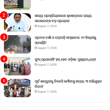
ଖାଦ୍ୟ ପ୍ରକ୍ରିୟାକରଣ କ୍ଷେତ୍ରରେ ରାଜ୍ୟ
ସରକାରଙ୍କ ବଡ଼ ପ୍ରୟାସ।
August 7, 2026
ପ୍ରବଳ ବର୍ଷା ଓ ଘଡ଼ଘଡ଼ି ସମ୍ଭାବନା: ୧୨ ଜିଲ୍ଲାକୁ
ଓ୍ବାର୍ଣ୍ଣିଂ
August 7, 2026
ଫୁଡ୍ ପ୍ରୋସେସିଂ ହବ୍ ହେବ ଓଡ଼ିଶା: ମୁଖ୍ୟମନ୍ତ୍ରୀ
August 7, 2026
ପୂର୍ବ ଶତ୍ରୁତାରୁ ବିଜେପି କର୍ମୀଙ୍କୁ ହତ୍ୟା; ୩ ଅଭିଯୁକ୍ତ
ଗିରଫ
August 7, 2026