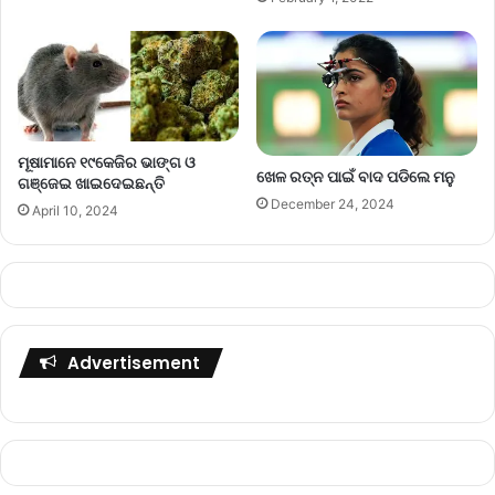
ମୂଷାମାନେ ୧୯କେଜିର ଭାଙ୍ଗ ଓ
ଖେଳ ରତ୍ନ ପାଇଁ ବାଦ ପଡିଲେ ମନୁ
ଗଞ୍ଜେଇ ଖାଇଦେଇଛନ୍ତି
December 24, 2024
April 10, 2024
Advertisement