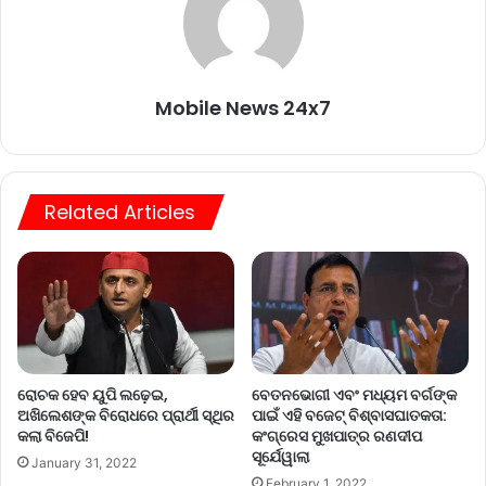
Mobile News 24x7
Related Articles
ରୋଚକ ହେବ ୟୁପି ଲଢ଼େଇ,
ବେତନଭୋଗୀ ଏବଂ ମଧ୍ୟମ ବର୍ଗଙ୍କ
ଅଖିଲେଶଙ୍କ ବିରୋଧରେ ପ୍ରାର୍ଥୀ ସ୍ଥିର
ପାଇଁ ଏହି ବଜେଟ୍‌ ବିଶ୍ବାସଘାତକତା:
କଲା ବିଜେପି!
କଂଗ୍ରେସ ମୁଖପାତ୍ର ରଣଦୀପ
ସୂର୍ଯେୱାଲା
January 31, 2022
February 1, 2022