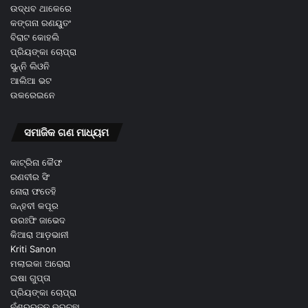
ଉଦ୍ଧବ ଥାକେରେ
କଙ୍ଗନା ରଣୟୁତଂ
ବିରାଟ କୋହଲି
ପ୍ରିୟଙ୍କା ଚୋପ୍ରା
ସୁନ୍ନି ଲିଓନି
ଆଲିଆ ଭଟ
ଉକରେଇନେ
ସମାଜିକ ଗଣ ମାଧ୍ୟମ
କାଟ୍ରିନା କୈଫ
ରଣବୀର ସିଂ
ନୋରା ଫତେହି
ଜନ୍ହବୀ କପୂର
ଉରଃଫି ଜାଭେଦ
କିଆରା ଆଡ଼ଭାନୀ
Kriti Sanon
ମଲାଇକା ଅରୋରା
ଇଷା ଗୁପ୍ତା
ପ୍ରିୟଙ୍କା ଚୋପ୍ରା
ନୁଁଶ୍ର୍ରତ୍ତ ଭ୍ରୁଚ୍ଛା