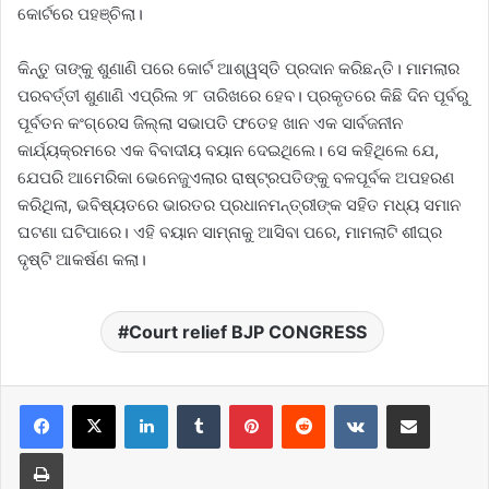
କୋର୍ଟରେ ପହଞ୍ଚିଲା।
କିନ୍ତୁ ତାଙ୍କୁ ଶୁଣାଣି ପରେ କୋର୍ଟ ଆଶ୍ୱସ୍ତି ପ୍ରଦାନ କରିଛନ୍ତି। ମାମଲାର
ପରବର୍ତ୍ତୀ ଶୁଣାଣି ଏପ୍ରିଲ ୨୮ ତାରିଖରେ ହେବ। ପ୍ରକୃତରେ କିଛି ଦିନ ପୂର୍ବରୁ
ପୂର୍ବତନ କଂଗ୍ରେସ ଜିଲ୍ଲା ସଭାପତି ଫତେହ ଖାନ ଏକ ସାର୍ବଜନୀନ
କାର୍ଯ୍ୟକ୍ରମରେ ଏକ ବିବାଦୀୟ ବୟାନ ଦେଇଥିଲେ। ସେ କହିଥିଲେ ଯେ,
ଯେପରି ଆମେରିକା ଭେନେଜୁଏଲାର ରାଷ୍ଟ୍ରପତିଙ୍କୁ ବଳପୂର୍ବକ ଅପହରଣ
କରିଥିଲା, ଭବିଷ୍ୟତରେ ଭାରତର ପ୍ରଧାନମନ୍ତ୍ରୀଙ୍କ ସହିତ ମଧ୍ୟ ସମାନ
ଘଟଣା ଘଟିପାରେ। ଏହି ବୟାନ ସାମ୍ନାକୁ ଆସିବା ପରେ, ମାମଲାଟି ଶୀଘ୍ର
ଦୃଷ୍ଟି ଆକର୍ଷଣ କଲା।
Court relief BJP CONGRESS
LinkedIn
Tumblr
Pinterest
Reddit
VKontakte
Share via Email
Print