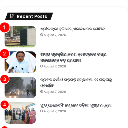
Recent Posts
ଶ୍ରୀଲଙ୍କା କ୍ରିକେଟ୍‌ ଏକାଦଶ ଦଳ ଘୋଷିତ
August 7, 2026
ଖାଦ୍ୟ ପ୍ରକ୍ରିୟାକରଣ କ୍ଷେତ୍ରରେ ରାଜ୍ୟ
ସରକାରଙ୍କ ବଡ଼ ପ୍ରୟାସ।
August 7, 2026
ପ୍ରବଳ ବର୍ଷା ଓ ଘଡ଼ଘଡ଼ି ସମ୍ଭାବନା: ୧୨ ଜିଲ୍ଲାକୁ
ଓ୍ବାର୍ଣ୍ଣିଂ
August 7, 2026
ଫୁଡ୍ ପ୍ରୋସେସିଂ ହବ୍ ହେବ ଓଡ଼ିଶା: ମୁଖ୍ୟମନ୍ତ୍ରୀ
August 7, 2026