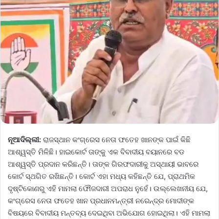
ନୂଆଦିଲ୍ଲୀ:
ରାଜସ୍ଥାନ କଂଗ୍ରେସ ନେତା ଫତେହ ଖାନଙ୍କ ପାଇଁ କିଛି
ଆଶ୍ୱସ୍ତି ମିଳିଛି। ହାଇକୋର୍ଟ ତାଙ୍କୁ ଏକ ବିବାଦୀୟ ବୟାନରେ ବଡ
ଆଶ୍ୱସ୍ତି ପ୍ରଦାନ କରିଛନ୍ତି। ତାଙ୍କ ଗିରଫଦାରୀକୁ ଅସ୍ଥାୟୀ ଭାବରେ
କୋର୍ଟ ସ୍ଥଗିତ ରଖିଛନ୍ତି। କୋର୍ଟ ଏହା ମଧ୍ୟ କହିଛନ୍ତି ଯେ, ପ୍ରାଥମିକ
ଦୃଷ୍ଟିକୋଣରୁ ଏହି ମାମଲା ଫୌଜଦାରୀ ଅପରାଧ ନୁହେଁ। ଉଲ୍ଲେଖନୀୟ ଯେ,
କଂଗ୍ରେସ ନେତା ଫତେହ ଖାନ ପ୍ରଧାନମନ୍ତ୍ରୀ ନରେନ୍ଦ୍ର ମୋଦୀଙ୍କ
ବିଷୟରେ ବିବାଦୀୟ ମନ୍ତବ୍ୟ ଦେଇଥିବା ଅଭିଯୋଗ ହୋଇଥିଲା। ଏହି ମାମଲା