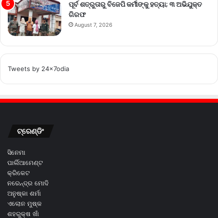
ପୂର୍ବ ଶତ୍ରୁତାରୁ ବିଜେପି କର୍ମୀଙ୍କୁ ହତ୍ୟା; ୩ ଅଭିଯୁକ୍ତ
ଗିରଫ
August 7, 2026
Tweets by 24x7odia
ଟ୍ରେଣ୍ଡିଂ
ସିନେମା
ପାର୍ଲିଆମେଣ୍ଟ
କ୍ରିକେଟ
ନରେନ୍ଦ୍ର ମୋଦି
ଅନୁଷ୍କା ଶର୍ମା
ଏଲୋନ ମୁଷ୍କ
ଶହରୁକ୍ଷ ଖାଁ