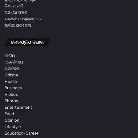
ଦିଶା ପାଟାନି
ଅନନ୍ୟା ପଂଡେ
ଯାକଲୀନ ଫର୍ଣ୍ଣଣ୍ଡେଜ଼
ଉର୍ବଶୀ ରାଉତେଲା
ଲୋକପ୍ରିୟ ବିଭାଗ
ଜାତୀୟ
ଅନ୍ତର୍ଜାତୀୟ
ପଲିଟିକ୍ସ
Odisha
Health
Business
Videos
Photos
Entertainment
Food
Opinion
Lifestyle
Education-Career