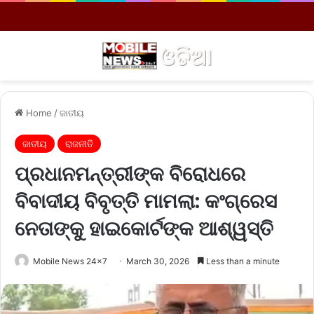
Menu
S
Home
/
ଜାତୀୟ
ଜାତୀୟ
ରାଜନୀତି
ପ୍ରଧାନମନ୍ତ୍ରୀଙ୍କ ବିରୋଧରେ
ବିବାଦୀୟ ବିବୃତ୍ତି ମାମଲା: କଂଗ୍ରେସ
ନେତାଙ୍କୁ ହାଇକୋର୍ଟଙ୍କ ଆଶ୍ୱସ୍ତି
Mobile News 24x7
March 30, 2026
Less than a minute