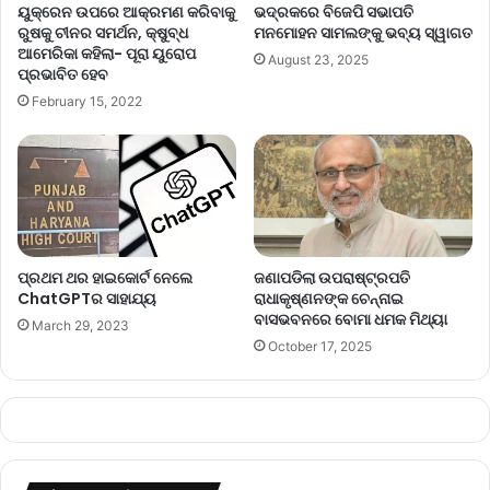
ୟୁକ୍ରେନ ଉପରେ ଆକ୍ରମଣ କରିବାକୁ
ଭଦ୍ରକରେ ବିଜେପି ସଭାପତି
ରୁଷକୁ ଚୀନର ସମର୍ଥନ, କ୍ଷୁବ୍ଧ
ମନମୋହନ ସାମଲଙ୍କୁ ଭବ୍ୟ ସ୍ୱାଗତ
ଆମେରିକା କହିଲା- ପୂରା ୟୁରୋପ
August 23, 2025
ପ୍ରଭାବିତ ହେବ
February 15, 2022
ପ୍ରଥମ ଥର ହାଇକୋର୍ଟ ନେଲେ
ଜଣାପଡିଲା ଉପରାଷ୍ଟ୍ରପତି
ChatGPTର ସାହାଯ୍ୟ
ରାଧାକୃଷ୍ଣନଙ୍କ ଚେନ୍ନାଇ
ବାସଭବନରେ ବୋମା ଧମକ ମିଥ୍ୟା
March 29, 2023
October 17, 2025