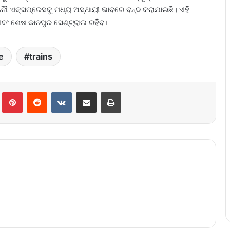
୍ନୌ ଏକ୍ସପ୍ରେସକୁ ମଧ୍ୟ ଅସ୍ଥାୟୀ ଭାବରେ ବନ୍ଦ କରାଯାଇଛି। ଏହି
 ଏବଂ ଶେଷ କାନପୁର ସେଣ୍ଟ୍ରାଲ ରହିବ।
e
trains
lr
Pinterest
Reddit
VKontakte
Share via Email
Print