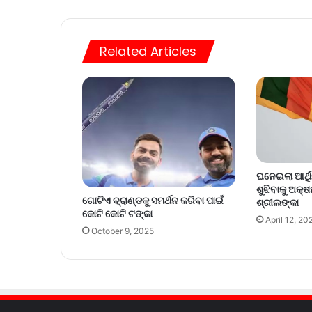
Related Articles
ଘନେଇଲା ଆର୍ଥ
ଶୁଝିବାକୁ ଅକ୍
ଗୋଟିଏ ବ୍ରାଣ୍ଡକୁ ସମର୍ଥନ କରିବା ପାଇଁ
ଶ୍ରୀଲଙ୍କା
କୋଟି କୋଟି ଟଙ୍କା
April 12, 20
October 9, 2025