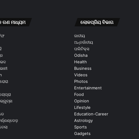
କ ଗଣ ମାଧ୍ୟମ
ଲୋକପ୍ରିୟ ବିଭାଗ
କୈଫ
ଜାତୀୟ
ଅନ୍ତର୍ଜାତୀୟ
ି
ପଲିଟିକ୍ସ
ୂର
Odisha
ଭେଦ
Health
ଭାନୀ
Business
n
Videos
ରୋରା
Photos
Entertainment
ଚୋପ୍ରା
Food
ଭ୍ରୁଚ୍ଛା
Opinion
Lifestyle
ଡେ
Education-Career
୍ଣ୍ଣଣ୍ଡେଜ଼
Astrology
ଉତେଲା
Sports
Gadgets