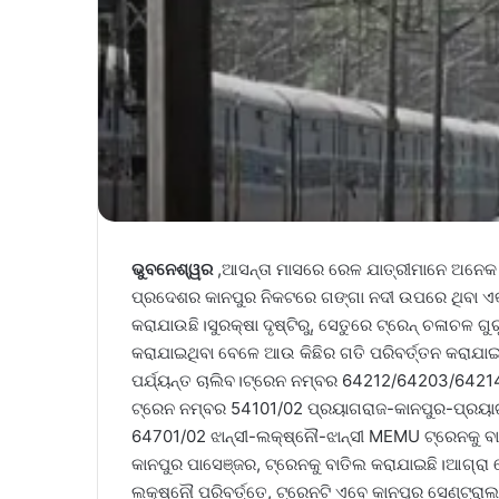
ଭୁବନେଶ୍ୱର
,ଆସନ୍ତା ମାସରେ ରେଳ ଯାତ୍ରୀମାନେ ଅନେକ ର
ପ୍ରଦେଶର କାନପୁର ନିକଟରେ ଗଙ୍ଗା ନଦୀ ଉପରେ ଥିବା ଏକ
କରାଯାଉଛି।ସୁରକ୍ଷା ଦୃଷ୍ଟିରୁ, ସେତୁରେ ଟ୍ରେନ୍ ଚଳାଚଳ ଗ
କରାଯାଇଥିବା ବେଳେ ଆଉ କିଛିର ଗତି ପରିବର୍ତ୍ତନ କରାଯାଇ
ପର୍ଯ୍ୟନ୍ତ ଚାଲିବ।ଟ୍ରେନ ନମ୍ବର 64212/64203/64214
ଟ୍ରେନ ନମ୍ବର 54101/02 ପ୍ରୟାଗରାଜ-କାନପୁର-ପ୍ରୟାଗ
64701/02 ଝାନ୍ସୀ-ଲକ୍ଷ୍ନୌ-ଝାନ୍ସୀ MEMU ଟ୍ରେନକୁ 
କାନପୁର ପାସେଞ୍ଜର, ଟ୍ରେନକୁ ବାତିଲ କରାଯାଇଛି।ଆଗ୍ରା 
ଲକ୍ଷ୍ନୌ ପରିବର୍ତ୍ତେ, ଟ୍ରେନଟି ଏବେ କାନପୁର ସେଣ୍ଟ୍ରା