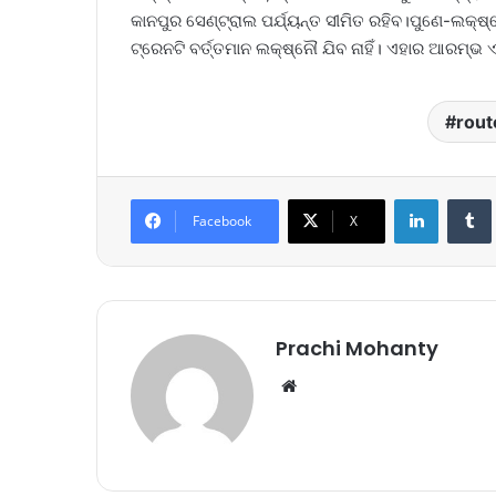
କାନପୁର ସେଣ୍ଟ୍ରାଲ ପର୍ଯ୍ୟନ୍ତ ସୀମିତ ରହିବ।ପୁଣେ-ଲକ୍ଷ
ଟ୍ରେନଟି ବର୍ତ୍ତମାନ ଲକ୍ଷ୍ନୌ ଯିବ ନାହିଁ। ଏହାର ଆରମ୍ଭ
rout
LinkedIn
Tumb
Facebook
X
Prachi Mohanty
We
bsi
te