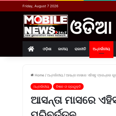
Friday, August 7 2026
Home
ଓଡ଼ିଶା
ଜାତୀୟ
ରାଜନୀତି
ଅନ୍ତର୍ଜାତୀୟ
Home
/
ଅନ୍ତର୍ଜାତୀୟ
/
ଆସନ୍ତା ମାସରେ ଏହିସବୁ ଟ୍ରେନ୍ରର ରୁଟ୍
ଅନ୍ତର୍ଜାତୀୟ
ବିଜ୍ଞାନ ଓ ପ୍ରଯୁକ୍ତି
ଆସନ୍ତା ମାସରେ ଏହିସ
ପରିବର୍ତ୍ତନ