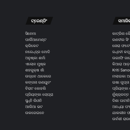
ଟ୍ରେଣ୍ଡିଂ
ସମାଜି
ସିନେମା
କାଟ୍ରିନା 
ପାର୍ଲିଆମେଣ୍ଟ
ରଣବୀର ସିଂ
କ୍ରିକେଟ
ନୋରା ଫତେହ
ନରେନ୍ଦ୍ର ମୋଦି
ଜନ୍ହବୀ କପ
ଅନୁଷ୍କା ଶର୍ମା
ଉରଃଫି ଜା
ଏଲୋନ ମୁଷ୍କ
କିଆରା ଆଡ଼
ଶହରୁକ୍ଷ ଖାଁ
Kriti Sano
ଉଦ୍ଧବ ଥାକେରେ
ମଲାଇକା ଅ
କଙ୍ଗନା ରଣୟୁତଂ
ଇଷା ଗୁପ୍ତା
ବିରାଟ କୋହଲି
ପ୍ରିୟଙ୍କା 
ପ୍ରିୟଙ୍କା ଚୋପ୍ରା
ନୁଁଶ୍ର୍ରତ୍ତ 
ସୁନ୍ନି ଲିଓନି
ଦିଶା ପାଟାନି
ଆଲିଆ ଭଟ
ଅନନ୍ୟା ପଂ
ଉକରେଇନେ
ଯାକଲୀନ ଫର
ଉର୍ବଶୀ ରା