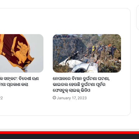
ିକ ସଙ୍କଟ: ବିଦେଶୀ ଋଣ
ନେପାଳରେ ବିମାନ ଦୁର୍ଘଟଣା ଘଟଣା,
ଷମତା ପ୍ରକାଶ କଲା
ଭାଇରଲ ହେଉଛି ଦୁର୍ଘଟଣା ପୂର୍ବର
ଫେସବୁକ୍ ଲାଇଭ୍ ଭିଡିଓ
22
January 17, 2023