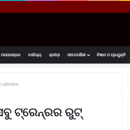
ମନୋରଞ୍ଜନ
ବାଣିଜ୍ୟ
କ୍ରୀଡ଼ା
ଜୀବନଶୈଳୀ
ବିଜ୍ଞାନ ଓ ପ୍ରଯୁକ୍ତି
 ପରିବର୍ତ୍ତନ
ବୁ ଟ୍ରେନ୍ରର ରୁଟ୍