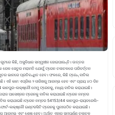
ୁଟରେ କିଛି, ଅସୁବିଧାର ସମ୍ମୁଖୀନ ହୋଇପାରନ୍ତି। ଉତ୍ତର
 ରେଳ ସେତୁର ମରାମତି ଯୋଗୁଁ ଟ୍ରେନ ଚଳାଚଳରେ ପରିବର୍ତ୍ତନ
ୁରୁତର ଭାବରେ ପ୍ରତିବନ୍ଧିତ ହେବ। ଫଳରେ, କିଛି ଟ୍ରେନ୍ ବାତିଲ
ଛି। ଏହି କାମ ଏପ୍ରିଲ ୨ ତାରିଖରୁ ଆରମ୍ଭ ହେବ ଏବଂ ପ୍ରାୟ ୪୦ ଦିନ
 କାନପୁର-ଲକ୍ଷ୍ନୌ ମେମୁ ଟ୍ରେନକୁ, ମଧ୍ୟ ବାତିଲ କରାଯାଇଛି।
ରାଜ ପାସେଞ୍ଜର ଟ୍ରେନକୁ ବାତିଲ କରାଯାଇଛି।ଟ୍ରେନ ନମ୍ବର
ବାତିଲ କରାଯାଇଛି।ଟ୍ରେନ ନମ୍ବର 54153/44 କାନପୁର-ରାୟବରେଲି-
ଫୋର୍ଟ-ଲକ୍ଷ୍ନୌ ଇଣ୍ଟରସିଟି ଟ୍ରେନକୁ ପୁନଃଗଠିତ କରାଯାଇଛି।
ଲରୁ ଆରମ୍ଭ ଏବଂ ଶେଷ ହେବ। ଅର୍ଥାତ ଏହାର ସମ୍ପୂର୍ଣ୍ଣ ଚଳାଚଳ