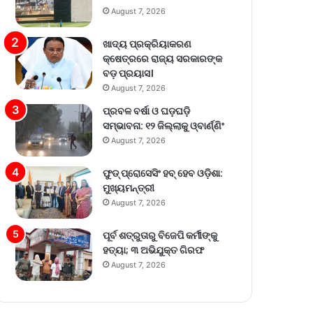
August 7, 2026
ଖାଦ୍ୟ ପ୍ରକ୍ରିୟାକରଣ
କ୍ଷେତ୍ରରେ ରାଜ୍ୟ ସରକାରଙ୍କ
ବଡ଼ ପ୍ରୟାସ।
August 7, 2026
ପ୍ରବଳ ବର୍ଷା ଓ ଘଡ଼ଘଡ଼ି
ସମ୍ଭାବନା: ୧୨ ଜିଲ୍ଲାକୁ ଓ୍ବାର୍ଣ୍ଣିଂ
August 7, 2026
ଫୁଡ୍ ପ୍ରୋସେସିଂ ହବ୍ ହେବ ଓଡ଼ିଶା:
ମୁଖ୍ୟମନ୍ତ୍ରୀ
August 7, 2026
ପୂର୍ବ ଶତ୍ରୁତାରୁ ବିଜେପି କର୍ମୀଙ୍କୁ
ହତ୍ୟା; ୩ ଅଭିଯୁକ୍ତ ଗିରଫ
August 7, 2026