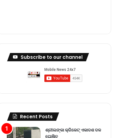
m
Subscribe to our channel
Recent Posts
ଶ୍ରୀଲଙ୍କା କ୍ରିକେଟ୍‌ ଏକାଦଶ ଦଳ
ଘୋଷିତ