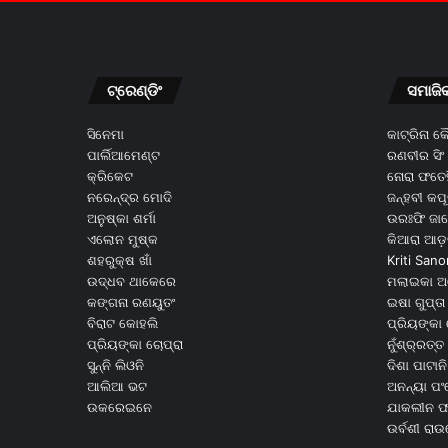
ଟ୍ରେଣ୍ଡିଂ
ସମାଜି
ସିନେମା
କାଟ୍ରିନା 
ପାର୍ଲିଆମେଣ୍ଟ
ରଣବୀର ସିଂ
କ୍ରିକେଟ
ନୋରା ଫତେହ
ନରେନ୍ଦ୍ର ମୋଦି
ଜନ୍ହବୀ କପ
ଅନୁଷ୍କା ଶର୍ମା
ଉରଃଫି ଜା
ଏଲୋନ ମୁଷ୍କ
କିଆରା ଆଡ଼
ଶହରୁକ୍ଷ ଖାଁ
Kriti Sano
ଉଦ୍ଧବ ଥାକେରେ
ମଲାଇକା ଅ
କଙ୍ଗନା ରଣୟୁତଂ
ଇଷା ଗୁପ୍ତା
ବିରାଟ କୋହଲି
ପ୍ରିୟଙ୍କା 
ପ୍ରିୟଙ୍କା ଚୋପ୍ରା
ନୁଁଶ୍ର୍ରତ୍ତ 
ସୁନ୍ନି ଲିଓନି
ଦିଶା ପାଟାନି
ଆଲିଆ ଭଟ
ଅନନ୍ୟା ପଂ
ଉକରେଇନେ
ଯାକଲୀନ ଫର
ଉର୍ବଶୀ ରା