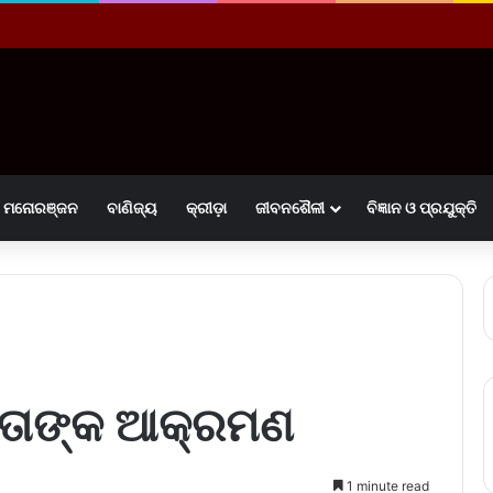
ମନୋରଞ୍ଜନ
ବାଣିଜ୍ୟ
କ୍ରୀଡ଼ା
ଜୀବନଶୈଳୀ
ବିଜ୍ଞାନ ଓ ପ୍ରଯୁକ୍ତି
ନେତାଙ୍କ ଆକ୍ରମଣ
1 minute read