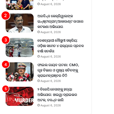
August 6, 2026
ଅରବିନ୍ଦ କେଜ୍ରିୱାଲଙ୍କ
ଇନ୍‌ଷ୍ଟାଗ୍ରାମ୍ ଆକାଉଣ୍ଟ ଉପରେ
କଟକଣା ଅଭିଯୋଗ
August 6, 2026
ଦେଶବ୍ୟାପୀ ମୌସୁମୀ ସକ୍ରିୟ:
ଓଡ଼ିଶା ସମେତ ୪ ରାଜ୍ୟରେ ପ୍ରବଳ
ବର୍ଷା ସତର୍କତା
August 6, 2026
ଫାଇଲ ଗାୟବ ଘଟଣା: CMO,
ଗୃହ ବିଭାଗ ଓ ମୁଖ୍ୟ ସଚିବଙ୍କୁ
କ୍ରାଇମବ୍ରାଞ୍ଚର ଚିଠି
August 6, 2026
୨ ବିଜେପି ନେତାଙ୍କୁ ହତ୍ୟା
ଅଭିଯୋଗ: ହାଇୱା ଡ୍ରାଇଭର
ଅଟକ, ତଦନ୍ତ ଜାରି
August 6, 2026