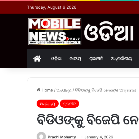
Thursday, August 6 2026
Home
ଓଡ଼ିଶା
ଜାତୀୟ
ରାଜନୀତି
ଅନ୍ତର୍ଜାତୀୟ
Home
/
ଅନ୍ୟାନ୍ୟ
/
ବିଡିଓଙ୍କୁ ବିଜେପି ନେତାଙ୍କ ଆକ୍ରମଣ
ଅନ୍ୟାନ୍ୟ
ରାଜନୀତି
ବିଡିଓଙ୍କୁ ବିଜେପି 
Prachi Mohanty
January 4, 2026