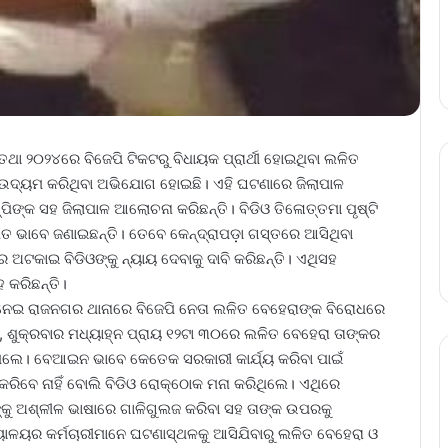
ଥା ୨୦୨୪ରେ ବିଜେପି ଟିକଟରୁ ବିଧାୟକ ପ୍ରାର୍ଥୀ ହୋଇଥିବା ଲଳିତ
ୁ ଉଦ୍ୟମ କରିଥିବା ଅଭିଯୋଗ ହୋଇଛି। ଏହି ଘଟଣାରେ ଜିଲାପାଳ
‌‌ପିଙ୍କ ସହ ଜିଲାପାଳ ଆଲୋଚନା କରିଛନ୍ତି। ବିଡିଓ ତିଳୋତ୍ତମା ପୃଷ୍ଟି
 ଭାବେ ଜଣାଇଛନ୍ତି। ତେବେ ​‌କେନ୍ଦ୍ରାପଡ଼ା ଗସ୍ତରେ ଆସିଥିବା
ରେ ଅଟକାଇ ବିଡିଓଙ୍କୁ ନ୍ୟାୟ ଦେବାକୁ ଦାବି କରିଛନ୍ତି। ଏଥିସହ
ହ କରିଛନ୍ତି।
 ନେଇ ରାଜନଗର ଥାନାରେ ବିଜେପି ନେତା ଲଳିତ ବେହେରାଙ୍କ ବିରୋଧରେ
‌ଯ, ଶୁକ୍ରବାର ମଧ୍ୟାହ୍ନ ପ୍ରାୟ ୧୨ଟା ୩୦ରେ ଲଳିତ ବେହେରା ତାଙ୍କର
ିଥିଲେ। ବେଆଇନ ଭାବେ କେତେକ ସରକାରୀ କାର୍ଯ୍ୟ କରିବା ପାଇଁ
କରିବେ ନାହିଁ ବୋଲି ବିଡିଓ ରୋକ୍‌ଠୋକ ମନା କରିଥିଲେ। ଏଥିରେ
ିଙ୍କୁ ଅଶ୍ଳୀଳ ଭାଷାରେ ଗାଳିଗୁଲଜ କରିବା ସହ ତାଙ୍କ ଉପରକୁ
୍ଯ୍ୟାଳୟର କର୍ମଚାରୀମାନେ ଘଟଣାସ୍ଥଳକୁ ଆସିଯିବାରୁ ଲଳିତ ବେହେରା ଓ