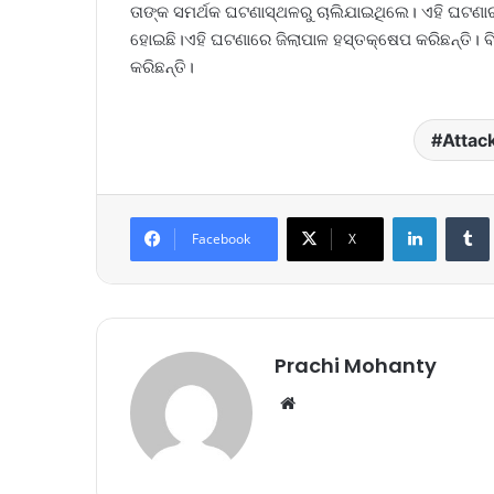
ତାଙ୍କ ସମର୍ଥକ ଘଟଣାସ୍ଥଳରୁ ଚାଲିଯାଇଥିଲେ। ଏହି ଘଟଣାର ସମ
ହୋଇଛି।ଏହି ଘଟଣାରେ ଜିଲାପାଳ ହସ୍ତକ୍ଷେପ କରିଛନ୍ତି। ବିଡ
କରିଛନ୍ତି।
Attac
LinkedIn
Tumb
Facebook
X
Prachi Mohanty
We
bsi
te