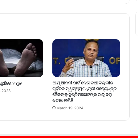
ଆମ୍ ଆଦମୀ ପାର୍ଟି ନେତା ତଥା ଦିଲ୍ଲୀର
ଆଁରେ ୨ ମୃତ
ପୂର୍ବତନ ସ୍ୱାସ୍ଥ୍ୟମନ୍ତ୍ରୀ ସତ୍ୟେନ୍ଦ୍ର
, 2023
ଜୈନଙ୍କୁ ସୁପ୍ରିମକୋଟଙ୍କ ଠାରୁ ବଡ଼
ଝଟକା ଲାଗିଛି
March 19, 2024