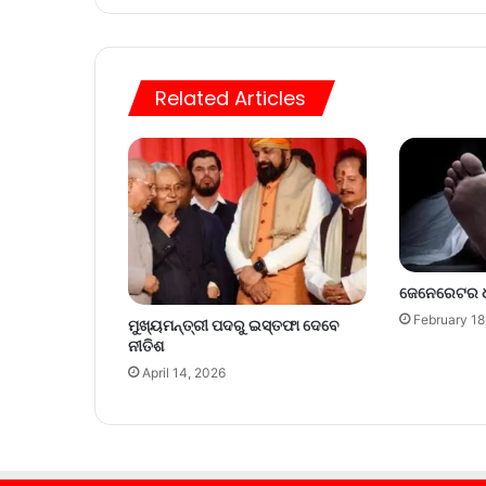
Related Articles
ଜେନେରେଟର ଧୂ
February 18
ମୁଖ୍ୟମନ୍ତ୍ରୀ ପଦରୁ ଇସ୍ତଫା ଦେବେ
ନୀତିଶ
April 14, 2026