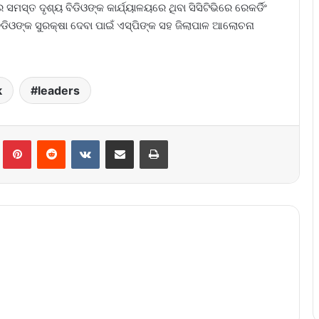
ସ୍ତ ଦୃଶ୍ୟ ବିଡିଓଙ୍କ କାର୍ଯ୍ୟାଳୟରେ ଥିବା ସିସିଟିଭିରେ ରେକର୍ଡିଂ
ିଓଙ୍କ ସୁରକ୍ଷା ଦେବା ପାଇଁ ଏସ୍‌‌ପିଙ୍କ ସହ ଜିଲାପାଳ ଆଲୋଚନା
k
leaders
lr
Pinterest
Reddit
VKontakte
Share via Email
Print