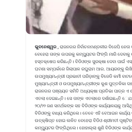
ଭୁବନେଶ୍ୱର ,
ରାଜନଗର ନିର୍ବାଚନମଣ୍ଡଳୀର ବିଜେପି ନେତା ତ
ବେହେରା ତାଙ୍କ ଉପରକୁ କମ୍ପ୍ୟୁଟର ଫିଙ୍ଗି ମାରି ଦେବାକ
ହସ୍ତକ୍ଷେପ କରିଛନ୍ତି। ବିଡିଓଙ୍କ ସୁରକ୍ଷା ଦେବା ପାଇଁ ଏସ୍
ଘଟଣା ସମ୍ପର୍କରେ ଜିଲାପାଳ ରଘୁରାମ ଆର. ଆୟରଙ୍କୁ ଲିଖିତ
ଉପମୁଖ୍ୟମନ୍ତ୍ରୀ ପ୍ରଭାତୀ ପରିଡ଼ାଙ୍କୁ ବିଜେଡି କର୍ମୀ ବାଟ
ମୁଖ୍ୟମନ୍ତ୍ରୀ ଓ ଉପମୁଖ୍ୟମନ୍ତ୍ରୀଙ୍କ କୁଶ ପୁତ୍ତଳିକା ଦା
ରାଜନଗର ପଞ୍ଚାୟତ ସମିତି ଅଧ୍ୟକ୍ଷା ପ୍ରତିଭା ପାତ୍ର ଏ
ଏତଲା ଦେଇଛନ୍ତି। ସେ ତାଙ୍କ ଏତଲାରେ ଦର୍ଶାଇଛନ୍ତି ​‌େ​
୨୦/୨୨ ଜଣ ସମର୍ଥକଙ୍କ ସହ ବିଡିଓଙ୍କ କାର୍ଯ୍ୟାଳୟକୁ ଆସ
ବିଡିଓଙ୍କୁ ବାଧ୍ୟ କରିଥିଲେ। ତେବେ ଏହି ବେଆଇନ କାର୍ଯ୍ୟ 
ଉତ୍‌‌କ୍ଷିପ୍ତ ହୋଇ ଲଳିତ ବେହେରା ବିଡିଓ ଶ୍ରୀମତୀ ପୃଷ୍ଟ
କମ୍ପ୍ୟୁଟର ଫିଙ୍ଗିଥିଲେ। ହୋହାଲ୍ଲା ଶୁଣି ବିଡିଓଙ୍କ କାର