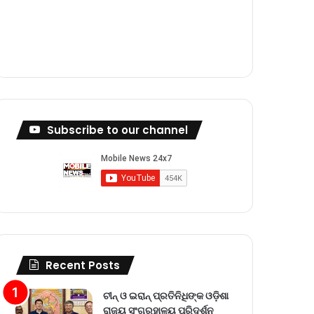
m
Subscribe to our channel
Recent Posts
ଚୀନ୍ ଓ ଇରାନ୍ ପ୍ରତିନିଧିଙ୍କ ଓଡ଼ିଶା
ରାଜ୍ୟ ସଂଗ୍ରହାଳୟ ପରିଦର୍ଶନ