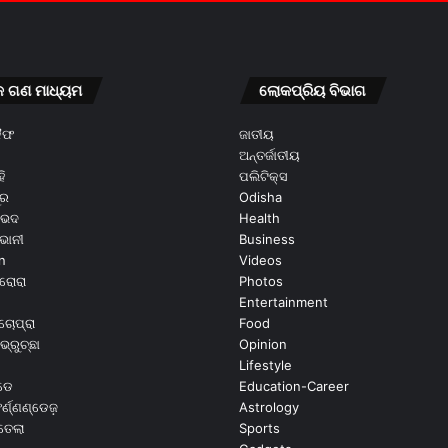
କ ଗଣ ମାଧ୍ୟମ
ଲୋକପ୍ରିୟ ବିଭାଗ
କୈଫ
ଜାତୀୟ
ଅନ୍ତର୍ଜାତୀୟ
ି
ପଲିଟିକ୍ସ
ୂର
Odisha
ଭେଦ
Health
ଭାନୀ
Business
n
Videos
ରୋରା
Photos
Entertainment
ଚୋପ୍ରା
Food
ଭ୍ରୁଚ୍ଛା
Opinion
Lifestyle
ଡେ
Education-Career
୍ଣ୍ଣଣ୍ଡେଜ଼
Astrology
ଉତେଲା
Sports