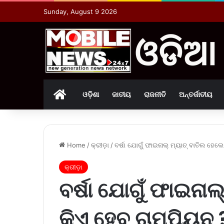
Sunday, August 9 2026
Home
ଓଡ଼ିଶା
ଜାତୀୟ
ରାଜନୀତି
ଅନ୍ତର୍ଜାତୀୟ
Home
/
କ୍ରୀଡ଼ା
/
ବର୍ଷା ଯୋଗୁଁ ଫାଇନାଲ୍‌ ମ୍ୟାଚ୍ ବାତିଲ ହେଲ
କ୍ରୀଡ଼ା
ବର୍ଷା ଯୋଗୁଁ ଫାଇନାଲ
କିଏ ହେବ ଚାମ୍ପିୟନ 