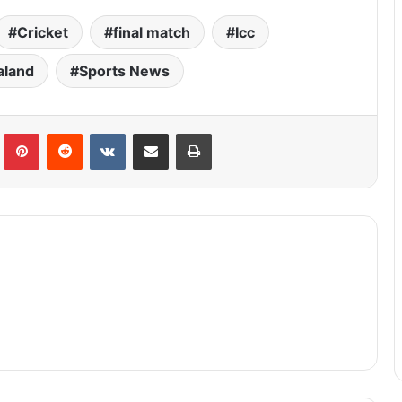
Cricket
final match
Icc
aland
Sports News
lr
Pinterest
Reddit
VKontakte
Share via Email
Print