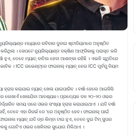
୍ୟୁଜିଲ୍ୟାଣ୍ଡ ମଧ୍ୟରେ ରବିବାର ଦୁବାଇ ଷ୍ଟାଡିୟମରେ ଅନୁଷ୍ଠିତ
ିଥିଲା । ସେପଟେ ନ୍ୟୁଜିଲ୍ୟାଣ୍ଡ ଦକ୍ଷିଣ ଆଫ୍ରିକାକୁ ପରାସ୍ତ କରି
 ହୁଏ, ତେବେ ମ୍ୟାଚ୍‌ ବାତିଲ ହେବା ଆଶଙ୍କା ରହିଛି । ଏଭଳି ସ୍ଥିତିରେ
ାଭାବିକ । ICC ଇଭେଣ୍ଟ୍‌ରେ ଫାଇନାଲ୍ ମ୍ୟାଚ୍‌ ନେଇ ICC ପୂର୍ବରୁ ନିୟମ
ା ହ୍ରାସ କରାଯାଇ ମ୍ୟାଚ୍ ଖେଳା ଯାଇପାରିବ । ବର୍ଷା ହେଲେ ଆଇସିସି
ଓଭର ଲେଖାଏଁ ଖେଳାଯିବା ଆବଶ୍ୟକ। ପ୍ରତ୍ୟେକ ଦଳ ୨୦-୨୦ ଓଭର
ିର୍ଦ୍ଧାରିତ ସମୟ ପରେ ଓଭର ସଂଖ୍ୟା ହ୍ରାସ କରାଯାଇଥାଏ । ଯଦି ବର୍ଷା
ନାହିଁ, ତେବେ ଏହା ରିଜର୍ଭ ଡେ ‘ରେ ଅନୁଷ୍ଠିତ ହେବ। ଫାଇନାଲ୍ ପାଇଁ
ର ଫାଇନାଲ ମ୍ୟାଚ୍ ଯଦି ଡ୍ର କିମ୍ବା ଟାଇ ହୁଏ, ତେବେ ଦୁଇ ଟିମ୍‌ ସୁପର
ଳକୁ ଗୋଟିଏ ଓଭର ଖେଳିବାର ସୁଯୋଗ ମିଳିଥାଏ ।