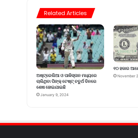
Related Articles
୧୦ ହଜାର ଆମ
ଅଷ୍ଟ୍ରେଲିଆ ଓ ପାକିସ୍ତାନ ମଧ୍ୟରେ
November 2
ଚାଲିଥିବା ପିଙ୍କ୍ ଟେଷ୍ଟ୍‌ ଚତୁର୍ଥ ଦିନରେ
ଶେଷ ହୋଇଯାଇଛି
January 9, 2024