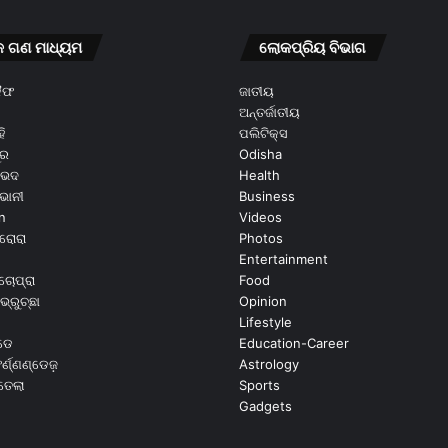
କ ଗଣ ମାଧ୍ୟମ
ଲୋକପ୍ରିୟ ବିଭାଗ
କୈଫ
ଜାତୀୟ
ଅନ୍ତର୍ଜାତୀୟ
ି
ପଲିଟିକ୍ସ
ୂର
Odisha
ଭେଦ
Health
ଭାନୀ
Business
n
Videos
ରୋରା
Photos
Entertainment
ଚୋପ୍ରା
Food
ଭ୍ରୁଚ୍ଛା
Opinion
Lifestyle
ଡେ
Education-Career
୍ଣ୍ଣଣ୍ଡେଜ଼
Astrology
ଉତେଲା
Sports
Gadgets