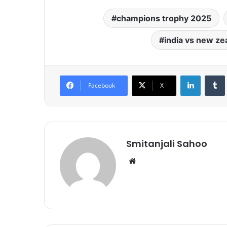
champions trophy 2025
india vs new ze
LinkedIn
Tumb
Facebook
X
Smitanjali Sahoo
We
bsi
te