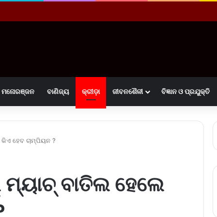
ମନୋରଞ୍ଜନ
ବାଣିଜ୍ୟ
କ୍ରୀଡ଼ା
ଜୀବନଶୈଳୀ
ବିଜ୍ଞାନ ଓ ପ୍ରଯୁକ୍ତି
େ କିଏ ହେବ ଚାମ୍ପିୟନ ?
୍‌ ମ୍ୟାଚ୍ ବାତିଲ ହେଲେ
?