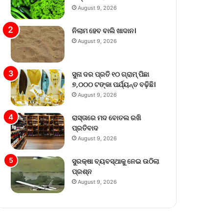
August 9, 2026
ନିଲାମ ହେବ ବାଲି ଖାଦାନ।
August 9, 2026
ସୁନା ଦର ପ୍ରତି ୧୦ ଗ୍ରାମ୍‌ ପିଛା
୭,୦୦୦ ଟଙ୍କା ପର୍ଯ୍ୟନ୍ତ ବଢ଼ିଛି।
August 9, 2026
ରାସ୍ତାରେ ମଦ ବୋତଲ ରଖି
ପ୍ରତିବାଦ
August 9, 2026
ସୁରକ୍ଷା ବ୍ୟବସ୍ଥାକୁ ନେଇ ଉଠିଲା
ପ୍ରଶ୍ନ
August 9, 2026