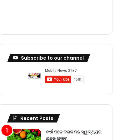
m
Subscribe to our channel
Recent Posts
ବର୍ଷା ଦିନେ କିଭଳି ନିଜ ସ୍ୱାସ୍ଥ୍ୟର
ଯତ୍ନ ନେବେ