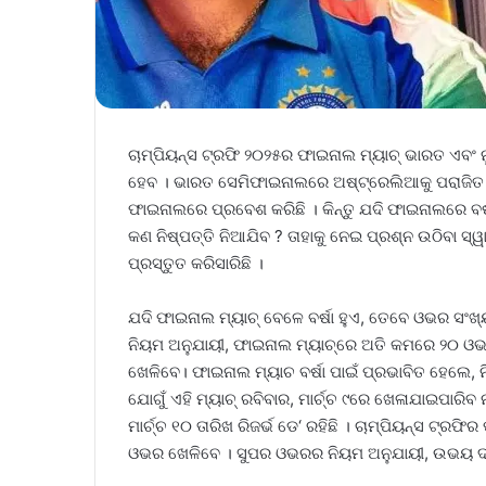
ଚାମ୍ପିୟନ୍ସ ଟ୍ରଫି ୨୦୨୫ର ଫାଇନାଲ ମ୍ୟାଚ୍ ଭାରତ ଏବଂ ନ
ହେବ । ଭାରତ ସେମିଫାଇନାଲରେ ଅଷ୍ଟ୍ରେଲିଆକୁ ପରାଜିତ କର
ଫାଇନାଲରେ ପ୍ରବେଶ କରିଛି । କିନ୍ତୁ ଯଦି ଫାଇନାଲରେ ବର୍ଷା
କଣ ନିଷ୍ପତ୍ତି ନିଆଯିବ ? ତାହାକୁ ନେଇ ପ୍ରଶ୍ନ ଉଠିବା ସ୍ୱ
ପ୍ରସ୍ତୁତ କରିସାରିଛି ।
ଯଦି ଫାଇନାଲ ମ୍ୟାଚ୍ ବେଳେ ବର୍ଷା ହୁଏ, ତେବେ ଓଭର ସଂଖ୍ୟ
ନିୟମ ଅନୁଯାୟୀ, ଫାଇନାଲ ମ୍ୟାଚ୍‌ରେ ଅତି କମରେ ୨୦ 
ଖେଳିବେ। ଫାଇନାଲ ମ୍ୟାଚ ବର୍ଷା ପାଇଁ ପ୍ରଭାବିତ ହେଲେ, ନ
ଯୋଗୁଁ ଏହି ମ୍ୟାଚ୍ ରବିବାର, ମାର୍ଚ୍ଚ ୯ରେ ଖେଳାଯାଇପାରିବ 
ମାର୍ଚ୍ଚ ୧୦ ତାରିଖ ରିଜର୍ଭ ଡେ‘ ରହିଛି । ଚାମ୍ପିୟନ୍ସ ଟ୍ରଫି
ଓଭର ଖେଳିବେ । ସୁପର ଓଭରର ନିୟମ ଅନୁଯାୟୀ, ଉଭୟ ଦ