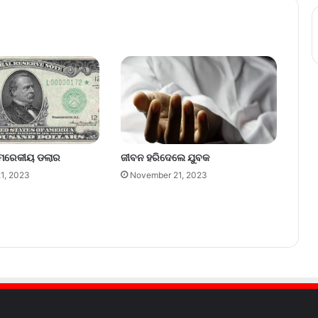
େରେକୀୟ ଡଲାର
ଜୀବନ ହରିଦେଲେ ଯୁବକ
1, 2023
November 21, 2023