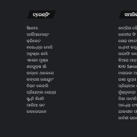
ଟ୍ରେଣ୍ଡିଂ
ସମାଜି
ସିନେମା
କାଟ୍ରିନା 
ପାର୍ଲିଆମେଣ୍ଟ
ରଣବୀର ସିଂ
କ୍ରିକେଟ
ନୋରା ଫତେହ
ନରେନ୍ଦ୍ର ମୋଦି
ଜନ୍ହବୀ କପ
ଅନୁଷ୍କା ଶର୍ମା
ଉରଃଫି ଜା
ଏଲୋନ ମୁଷ୍କ
କିଆରା ଆଡ଼
ଶହରୁକ୍ଷ ଖାଁ
Kriti Sano
ଉଦ୍ଧବ ଥାକେରେ
ମଲାଇକା ଅ
କଙ୍ଗନା ରଣୟୁତଂ
ଇଷା ଗୁପ୍ତା
ବିରାଟ କୋହଲି
ପ୍ରିୟଙ୍କା 
ପ୍ରିୟଙ୍କା ଚୋପ୍ରା
ନୁଁଶ୍ର୍ରତ୍ତ 
ସୁନ୍ନି ଲିଓନି
ଦିଶା ପାଟାନି
ଆଲିଆ ଭଟ
ଅନନ୍ୟା ପଂ
ଉକରେଇନେ
ଯାକଲୀନ ଫର
ଉର୍ବଶୀ ରା