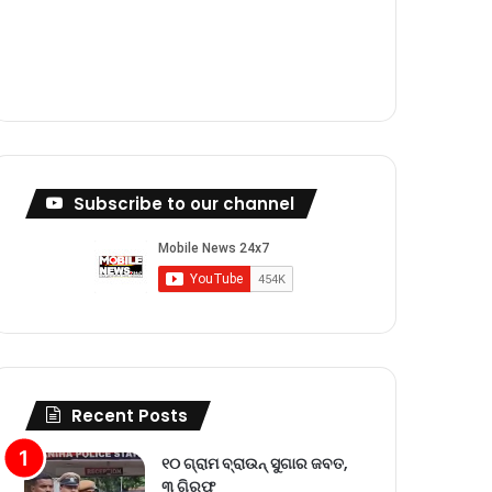
m
Subscribe to our channel
Recent Posts
୧୦ ଗ୍ରାମ ବ୍ରାଉନ୍ ସୁଗାର ଜବତ,
୩ ଗିରଫ