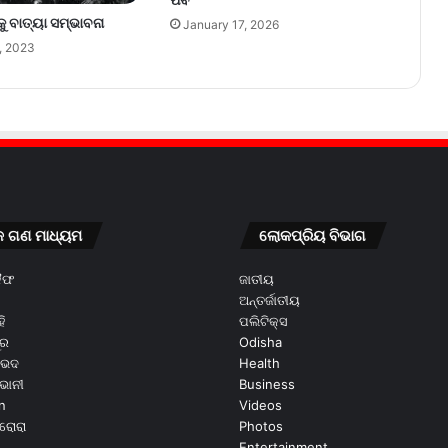
ପର୍ବ
ୁ ବାତ୍ୟା ସମ୍ଭାବନା
January 17, 2026
, 2023
କ ଗଣ ମାଧ୍ୟମ
ଲୋକପ୍ରିୟ ବିଭାଗ
କୈଫ
ଜାତୀୟ
ଅନ୍ତର୍ଜାତୀୟ
ି
ପଲିଟିକ୍ସ
ୂର
Odisha
ଭେଦ
Health
ଭାନୀ
Business
n
Videos
ରୋରା
Photos
Entertainment