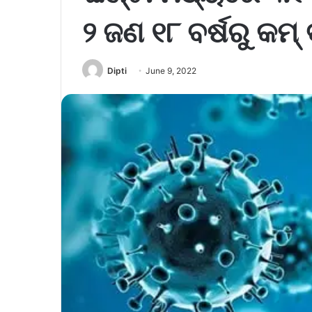
୨ ଜଣ ୧୮ ବର୍ଷରୁ କମ୍ 
Dipti
June 9, 2022