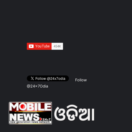
Follow
@24x7Odia