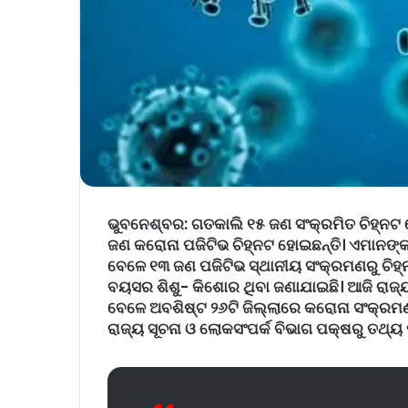
ଭୁବନେଶ୍ବର:
ଗତକାଲି ୧୫ ଜଣ ସଂକ୍ରମିତ ଚିହ୍ନଟ
ଜଣ କରୋନା ପଜିଟିଭ ଚିହ୍ନଟ ହୋଇଛନ୍ତି। ଏମାନଙ୍
ବେଳେ ୧୩ ଜଣ ପଜିଟିଭ ସ୍ଥାନୀୟ ସଂକ୍ରମଣରୁ ଚିହ୍ନ
ବୟସର ଶିଶୁ- କିଶୋର ଥିବା ଜଣାଯାଇଛି। ଆଜି ରାଜ୍
ବେଳେ ଅବଶିଷ୍ଟ ୨୬ଟି ଜିଲ୍ଲାରେ କରୋନା ସଂକ୍ରମଣର
ରାଜ୍ୟ ସୂଚନା ଓ ଲୋକସଂପର୍କ ବିଭାଗ ପକ୍ଷରୁ ତଥ୍ୟ