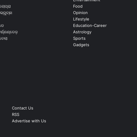
ଚୋପ୍ରା
Food
ଭ୍ରୁଚ୍ଛା
Opinion
Lifestyle
ଡେ
Education-Career
୍ଣ୍ଣଣ୍ଡେଜ଼
Astrology
ଉତେଲା
Sports
Gadgets
Contact Us
RSS
Advertise with Us