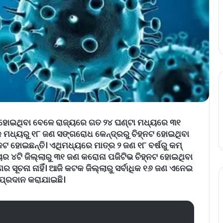
 ହୋଇଥିବା ବେଳେ ରାଜ୍ୟରେ ଗତ ୨୪ ଘଣ୍ଟା ମଧ୍ୟରେ ୩୧
କ ମଧ୍ୟରୁ ୧୮ ଜଣ ସଙ୍ଗରୋଧ କେନ୍ଦ୍ରରୁ ଚିହ୍ନଟ ହୋଇଥିବା
ଟ ହୋଇଛନ୍ତି। ଏଥିମଧ୍ୟରେ ମାତ୍ର ୨ ଜଣ ୧୮ ବର୍ଷରୁ କମ୍
ୟର ୪ଟି ଜିଲ୍ଲାରୁ ୩୧ ଜଣ କରୋନା ପଜିଟିଭ ଚିହ୍ନଟ ହୋଇଥିବା
 ସୂଚନା ନାହିଁ। ଆଜି କଟକ ଜିଲ୍ଲାରୁ ସର୍ବାଧିକ ୧୬ ଜଣ ଏନେଇ
 ପ୍ରଦାନ କରାଯାଇଛି।