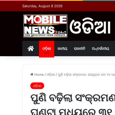
Saturday, August 8 2026
Home
ଓଡ଼ିଶା
ଜାତୀୟ
ରାଜନୀତି
ଅନ୍ତର୍ଜାତୀୟ
Home
/
ଓଡ଼ିଶା
/
ପୁଣି ବଢ଼ିଲା ସଂକ୍ରମଣ: ରାଜ୍ୟରେ ଗତ ୨୪ ଘଣ
ଓଡ଼ିଶା
ପୁଣି ବଢ଼ିଲା ସଂକ୍ରମ
ଘଣ୍ଟା ମଧ୍ୟରେ ୩୧ କ