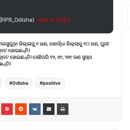
(@IPR_Odisha)
June 9, 2022
ଗୁଡ଼ା ଜିଲ୍ଲାରୁ ୧ ଜଣ, ଖୋର୍ଦ୍ଧା ଜିଲ୍ଲାରୁ ୧୦ ଜଣ, ପୁରୀ
୍ନଟ ହୋଇଛନ୍ତି।
ହ୍ନଟ ହୋଇଛନ୍ତି। ସେହିପରି ୧୨, ୭୯, ୨୭୯ ଜଣ ସୁସ୍ଥ
ନ୍ତି।
Odisha
positive
lr
Pinterest
Reddit
VKontakte
Share via Email
Print