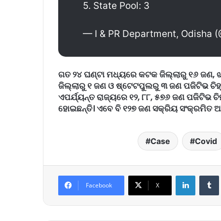
5. State Pool: 3
— I & PR Department, Odisha 
ଗତ ୨୪ ଘଣ୍ଟା ମଧ୍ୟରେ କଟକ ଜିଲ୍ଲାରୁ ୧୬ ଜଣ, ଝାରସୁ
ଜିଲ୍ଲାରୁ ୧ ଜଣ ଓ ଷ୍ଟେଟପୁଲରୁ ୩ ଜଣ ପଜିଟିଭ ଚିହ
ଏପର୍ଯ୍ୟନ୍ତ ରାଜ୍ୟରେ ୧୨, ୮୮, ୫୭୬ ଜଣ ପଜିଟିଭ ଚି
ହୋଇଛନ୍ତି। ଏବେ ବି ୧୨୭ ଜଣ ସକ୍ରିୟ ସଂକ୍ରମିତ ଅଛ
Case
Covid
LinkedIn
Tumb
Facebook
X