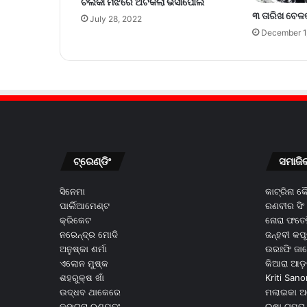
ଚିଲିକା ମଝିରେ ଅଟକିଲା ଭସାପୋଲ
୩ ତାରିଖ ବେଳକ
July 28, 2022
December 1
ଟ୍ରେଣ୍ଡିଂ
ସମାଜି
ସିନେମା
କାଟ୍ରିନା 
ପାର୍ଲିଆମେଣ୍ଟ
ରଣବୀର ସିଂ
କ୍ରିକେଟ
ନୋରା ଫତେହ
ନରେନ୍ଦ୍ର ମୋଦି
ଜନ୍ହବୀ କପ
ଅନୁଷ୍କା ଶର୍ମା
ଉରଃଫି ଜା
ଏଲୋନ ମୁଷ୍କ
କିଆରା ଆଡ଼
ଶହରୁକ୍ଷ ଖାଁ
Kriti Sano
ଉଦ୍ଧବ ଥାକେରେ
ମଲାଇକା ଅ
କଙ୍ଗନା ରଣୟୁତଂ
ଇଷା ଗୁପ୍ତା