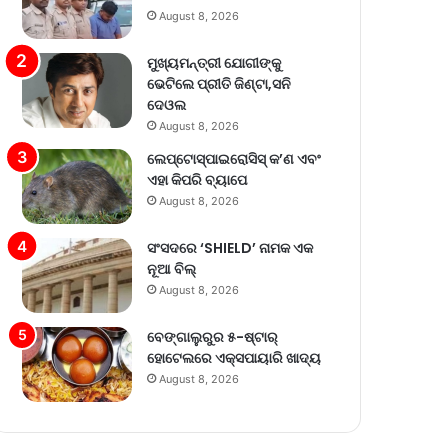
August 8, 2026
ମୁଖ୍ୟମନ୍ତ୍ରୀ ଯୋଗୀଙ୍କୁ
ଭେଟିଲେ ପ୍ରୀତି ଜିଣ୍ଟା,ସନି
ଦେଓଲ
August 8, 2026
ଲେପ୍ଟୋସ୍ପାଇରୋସିସ୍ କ’ଣ ଏବଂ
ଏହା କିପରି ବ୍ୟାପେ
August 8, 2026
ସଂସଦରେ ‘SHIELD’ ନାମକ ଏକ
ନୂଆ ବିଲ୍
August 8, 2026
ବେଙ୍ଗାଲୁରୁର ୫-ଷ୍ଟାର୍
ହୋଟେଲରେ ଏକ୍ସପାୟାରି ଖାଦ୍ୟ
August 8, 2026