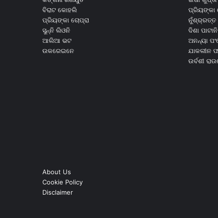
ବିରାଟ କୋହଲି
ପ୍ରିୟଙ୍କା 
ପ୍ରିୟଙ୍କା ଚୋପ୍ରା
ନୁଁଶ୍ର୍ରତ୍ତ 
ସୁନ୍ନି ଲିଓନି
ଦିଶା ପାଟାନି
ଆଲିଆ ଭଟ
ଅନନ୍ୟା ପଂ
ଉକରେଇନେ
ଯାକଲୀନ ଫର
ଉର୍ବଶୀ ରା
About Us
Cookie Policy
Disclaimer