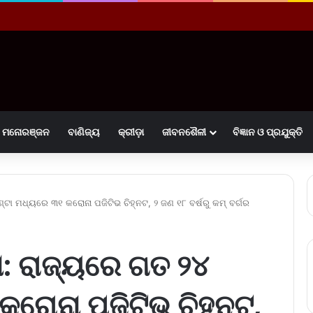
ମନୋରଞ୍ଜନ
ବାଣିଜ୍ୟ
କ୍ରୀଡ଼ା
ଜୀବନଶୈଳୀ
ବିଜ୍ଞାନ ଓ ପ୍ରଯୁକ୍ତି
୍ଟା ମଧ୍ୟରେ ୩୧ କରୋନା ପଜିଟିଭ ଚିହ୍ନଟ, ୨ ଜଣ ୧୮ ବର୍ଷରୁ କମ୍ ବର୍ଗର
ଣ: ରାଜ୍ୟରେ ଗତ ୨୪
ରୋନା ପଜିଟିଭ ଚିହ୍ନଟ,