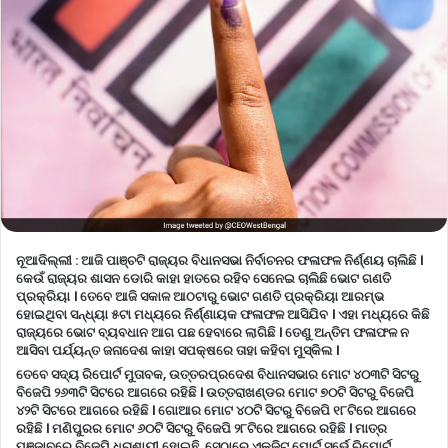
ନୂଆଦିଲ୍ଲୀ :
ଆଜି ପାଞ୍ଚଟି ରାଜ୍ୟର ବିଧାନସଭା ନିର୍ବାଚନର ଫଳାଫଳ ନିର୍ଣ୍ଣୟ ଚାଲିଛି ।
କେଉଁ ରାଜ୍ୟର ଶାସନ ଡୋରି କାହା ହାତରେ ରହିବ ସେନେଇ ଚାଲିଛି ଭୋଟ ଗଣତି
ପ୍ରକ୍ରିୟା । ତେବେ ଆଜି ସକାଳ ଆଠଟାରୁ ଭୋଟ ଗଣତି ପ୍ରକ୍ରିୟା ଆରମ୍ଭ
ହୋଇଥିବା ସନ୍ଧ୍ୟା ୫ଟା ମଧ୍ୟରେ ନିର୍ଣ୍ଣାୟକ ଫଳାଫଳ ଆସିଯିବ । ଏହା ମଧ୍ୟରେ କିଛି
ରାଜ୍ୟରେ ଭୋଟ ବ୍ୟବଧାନ ଆଗ ପଛ ହେବାରେ ଲାଗିଛି । ତେଣୁ ଅନ୍ତିମ ଫଳାଫଳ ନ
ଆସିବା ପର୍ଯ୍ୟନ୍ତ ଜନାଦେଶ କାହା ସପକ୍ଷରେ ତାହା କହିବା ମୁସ୍କିଲ ।
ତେବେ ସଦ୍ୟ ରିପୋର୍ଟ ମୁତାବକ, ଉତ୍ତରପ୍ରଦେଶ ବିଧାନସଭାର ମୋଟ ୪୦୩ଟି ସିଟରୁ
ବିଜେପି ୨୬୩ଟି ସିଟରେ ଆଗରେ ରହିଛି । ଉତ୍ତରାଖଣ୍ଡର ମୋଟ ୭୦ଟି ସିଟରୁ ବିଜେପି
୪୨ଟି ସିଟରେ ଆଗରେ ରହିଛି । ଗୋଆର ମୋଟ ୪୦ଟି ସିଟରୁ ବିଜେପି ୧୮ଟିରେ ଆଗରେ
ରହିଛି । ମଣିପୁରର ମୋଟ ୬୦ଟି ସିଟରୁ ବିଜେପି ୨୮ଟିରେ ଆଗରେ ରହିଛି । ମାତ୍ର
ପଞ୍ଜାବରେ ବିଜେପି ଧରାଶାୟୀ ହୋଇଛି, ସେଠାରେ ଏକଜିଟ୍ ପୋର୍ଟ ସର୍ଭେ ରିପୋର୍ଟ