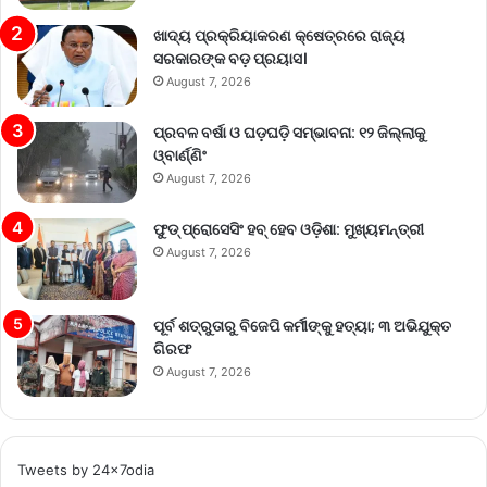
ଖାଦ୍ୟ ପ୍ରକ୍ରିୟାକରଣ କ୍ଷେତ୍ରରେ ରାଜ୍ୟ
ସରକାରଙ୍କ ବଡ଼ ପ୍ରୟାସ।
August 7, 2026
ପ୍ରବଳ ବର୍ଷା ଓ ଘଡ଼ଘଡ଼ି ସମ୍ଭାବନା: ୧୨ ଜିଲ୍ଲାକୁ
ଓ୍ବାର୍ଣ୍ଣିଂ
August 7, 2026
ଫୁଡ୍ ପ୍ରୋସେସିଂ ହବ୍ ହେବ ଓଡ଼ିଶା: ମୁଖ୍ୟମନ୍ତ୍ରୀ
August 7, 2026
ପୂର୍ବ ଶତ୍ରୁତାରୁ ବିଜେପି କର୍ମୀଙ୍କୁ ହତ୍ୟା; ୩ ଅଭିଯୁକ୍ତ
ଗିରଫ
August 7, 2026
Tweets by 24x7odia