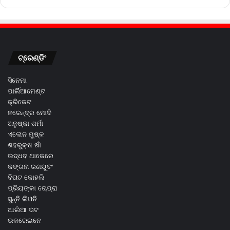
ଟ୍ରେଣ୍ଡିଂ
ସିନେମା
ପାର୍ଲିଆମେଣ୍ଟ
କ୍ରିକେଟ
ନରେନ୍ଦ୍ର ମୋଦି
ଅନୁଷ୍କା ଶର୍ମା
ଏଲୋନ ମୁଷ୍କ
ଶହରୁକ୍ଷ ଖାଁ
ଉଦ୍ଧବ ଥାକେରେ
କଙ୍ଗନା ରଣୟୁତଂ
ବିରାଟ କୋହଲି
ପ୍ରିୟଙ୍କା ଚୋପ୍ରା
ସୁନ୍ନି ଲିଓନି
ଆଲିଆ ଭଟ
ଉକରେଇନେ