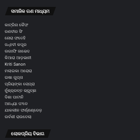
ସମାଜିକ ଗଣ ମାଧ୍ୟମ
କାଟ୍ରିନା କୈଫ
ରଣବୀର ସିଂ
ନୋରା ଫତେହି
ଜନ୍ହବୀ କପୂର
ଉରଃଫି ଜାଭେଦ
କିଆରା ଆଡ଼ଭାନୀ
Kriti Sanon
ମଲାଇକା ଅରୋରା
ଇଷା ଗୁପ୍ତା
ପ୍ରିୟଙ୍କା ଚୋପ୍ରା
ନୁଁଶ୍ର୍ରତ୍ତ ଭ୍ରୁଚ୍ଛା
ଦିଶା ପାଟାନି
ଅନନ୍ୟା ପଂଡେ
ଯାକଲୀନ ଫର୍ଣ୍ଣଣ୍ଡେଜ଼
ଉର୍ବଶୀ ରାଉତେଲା
ଲୋକପ୍ରିୟ ବିଭାଗ