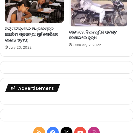
ନିଟ୍‌ ପରୀକ୍ଷାରେ ଅନ୍ତଃବସ୍ତ୍ର
ବାଇକରେ ବିପଦପୂର୍ଣ୍ଣ ଷ୍ଟଣ୍ଟ
ଖୋଲିବା ପ୍ରସଙ୍ଗ: ମୁହଁ ଖୋଲିଲେ
ଦେଖାଇଲେ ବୃଦ୍ଧ
କଲେଜ ଷ୍ଟାଫ୍‌
February 2, 2022
July 20, 2022
Advertisement
R
F
X
Y
I