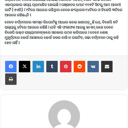
ଏକପ୍ରକାର ସତ୍ୟ ପ୍ରମାଣିତ ହୋଇଛି । ପଞ୍ଜାବର ମୋଟ ୧୧୭ଟି ସିଟରୁ ଆମ ଆଦମୀ
ପାର୍ଟି (ଏଏପି) ୮୯ଟିରେ ଆଗରେ ରହିଥିବା ବେଳେ କଂଗ୍ରେସ ୧୪ଟିରେ ଓ ବିଜେପି ୩ଟିରେ
ଆଗରେ ରହିଛନ୍ତି ।
ତେବେ ବର୍ତ୍ତମାନର ସମସ୍ତ ରିପୋର୍ଟକୁ ଆଧାର କଲେ ଜଣାପଡ଼ୁଛି ଯେ, ବିଜେପି ୫ଟି
ରାଜ୍ୟରୁ ୪ଟିରେ ଆଗରେ ରହିଛି । ଯଦି ଏହି ଫଳାଫଳ ଆଗକୁ କାଏମ୍ ରହେ ତେବେ
ବିଜେପି ଉକ୍ତ ରାଜ୍ୟମାନଙ୍କରେ ସରକାର ଗଠନ କରିପାରେ । ତେବେ ଶେଷ
ମୁହୂର୍ତ୍ତରେ କେଉଁ ଆସନରେ କେଉଁ ଦଳର ବାଜି ନ ପଲଟିବ, ତାହା ବର୍ତ୍ତମାନ ଠାରୁ କହି
ହେବ ନାହିଁ ।
LinkedIn
Tumblr
Pinterest
Reddit
VKontakte
Share via Email
Print