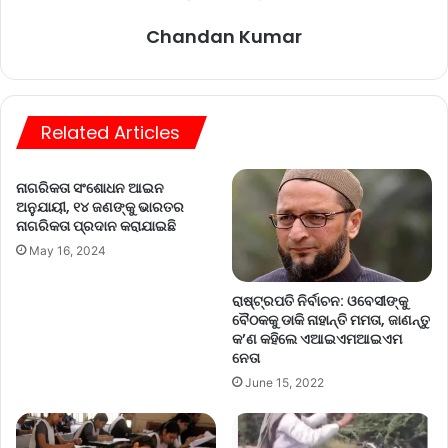
Chandan Kumar
Related Articles
ନାଗରିକତା ସଂଶୋଧନ ଆଇନ
ଅନୁଯାୟୀ, ୧୪ ଜଣଙ୍କୁ ଭାରତର
ନାଗରିକତା ପ୍ରଦାନ କରାଯାଇଛି
May 16, 2024
ରାଷ୍ଟ୍ରପତି ନିର୍ବାଚନ: ଓବେସୀଙ୍କୁ
ବୈଠକକୁ ଡାକି ନାହାନ୍ତି ମମତା, ଜାଣନ୍ତୁ
କ’ଣ କହିଲେ ଏଆଇଏମଆଇଏମ
ନେତା
June 15, 2022