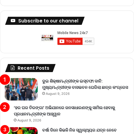
Subscribe to our channel
Recent Posts
ଦୁଇ ଶିକ୍ଷାମନ୍ତ୍ରୀଙ୍କ ଇସ୍ତଫା ଦାବି:
ମୁଖ୍ୟମନ୍ତ୍ରୀଙ୍କ ବାସଭବନ ଘେରିଲା ଛାତ୍ର କଂଗ୍ରେସ
August 9, 2026
‘ହର ଘର ତିରଙ୍ଗା’ ଅଭିଯାନରେ ଜନସାଧାରଣଙ୍କୁ ସାମିଲ ହେବାକୁ
ପ୍ରଧାନମନ୍ତ୍ରୀଙ୍କ ଆହ୍ୱାନ
August 9, 2026
ବର୍ଷା ଦିନେ କିଭଳି ନିଜ ସ୍ୱାସ୍ଥ୍ୟର ଯତ୍ନ ନେବେ