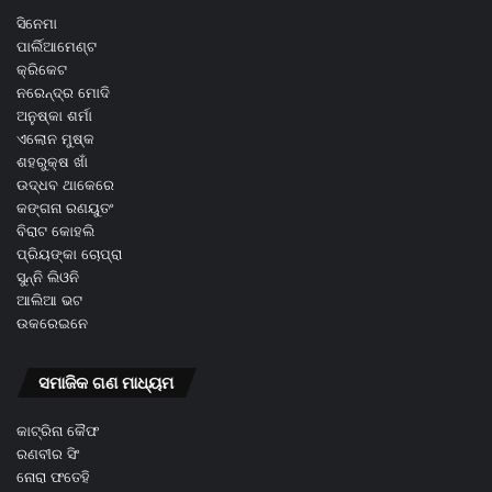
ସିନେମା
ପାର୍ଲିଆମେଣ୍ଟ
କ୍ରିକେଟ
ନରେନ୍ଦ୍ର ମୋଦି
ଅନୁଷ୍କା ଶର୍ମା
ଏଲୋନ ମୁଷ୍କ
ଶହରୁକ୍ଷ ଖାଁ
ଉଦ୍ଧବ ଥାକେରେ
କଙ୍ଗନା ରଣୟୁତଂ
ବିରାଟ କୋହଲି
ପ୍ରିୟଙ୍କା ଚୋପ୍ରା
ସୁନ୍ନି ଲିଓନି
ଆଲିଆ ଭଟ
ଉକରେଇନେ
ସମାଜିକ ଗଣ ମାଧ୍ୟମ
କାଟ୍ରିନା କୈଫ
ରଣବୀର ସିଂ
ନୋରା ଫତେହି