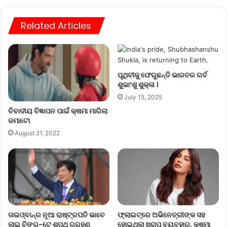
Related Articles
ପୃଥିବୀକୁ ଫେରୁଛନ୍ତି ଭାରତର ଗର୍ବ
ଶୁଭାଂଶୁ ଶୁକ୍ଳା ।
July 15, 2025
ବିବାଦୀୟ ବିଜ୍ଞାପନ ପାଇଁ କ୍ଷମା ମାଗିଲା
ଜମାଟୋ
August 21, 2022
ତାଇଓ୍ବାନ୍‌ର ନୂଆ ରାଷ୍ଟ୍ରପତି ଭାବେ
ଫ୍ଲାଇଟ୍‌ରେ ଅଭିନେତ୍ରୀଙ୍କ ସହ
ଲାଇ ଚିଙ୍ଗ୍‌-ଟେ ଶପଥ ଗ୍ରହଣ
ହୋଇଥିଲା ଖରାପ ବ୍ୟବହାର, କ୍ଷମା