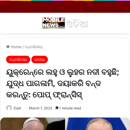
Menu
S
Home
/
ଅନ୍ତର୍ଜାତୀୟ
ଅନ୍ତର୍ଜାତୀୟ
ଜାତୀୟ
ୟୁକ୍ରେନ୍‌ରେ ଲହୁ ଓ ଲୁହର ନଦୀ ବହୁଛି;
ଯୁଦ୍ଧ ପାଗଳାମି, ଦୟାକରି ବନ୍ଦ
କରନ୍ତୁ: ପୋପ୍‌ ଫ୍ରାନ୍‌ସିସ୍‌
Dipti
March 7, 2022
1 minute read