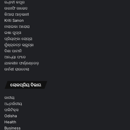
ଜନ୍ହବୀ କପୂର
ଉରଃଫି ଜାଭେଦ
କିଆରା ଆଡ଼ଭାନୀ
Kriti Sanon
ମଲାଇକା ଅରୋରା
ଇଷା ଗୁପ୍ତା
ପ୍ରିୟଙ୍କା ଚୋପ୍ରା
ନୁଁଶ୍ର୍ରତ୍ତ ଭ୍ରୁଚ୍ଛା
ଦିଶା ପାଟାନି
ଅନନ୍ୟା ପଂଡେ
ଯାକଲୀନ ଫର୍ଣ୍ଣଣ୍ଡେଜ଼
ଉର୍ବଶୀ ରାଉତେଲା
ଲୋକପ୍ରିୟ ବିଭାଗ
ଜାତୀୟ
ଅନ୍ତର୍ଜାତୀୟ
ପଲିଟିକ୍ସ
Odisha
Health
Business