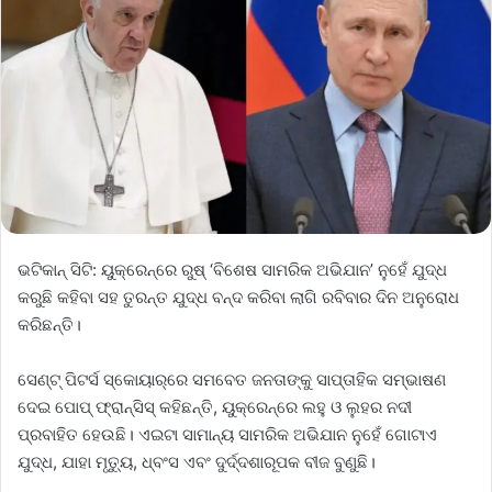
ଭଟିକାନ୍‌ ସିଟି: ୟୁକ୍ରେନ୍‌ରେ ରୁଷ୍‌ ‘ବିଶେଷ ସାମରିକ ଅଭିଯାନ’ ନୁହେଁ ଯୁଦ୍ଧ
କରୁଛି କହିବା ସହ ତୁରନ୍ତ ଯୁଦ୍ଧ ବନ୍ଦ କରିବା ଲାଗି ରବିବାର ଦିନ ଅନୁରୋଧ
କରିଛନ୍ତି।
ସେଣ୍ଟ୍‌ ପିଟର୍ସ ସ୍କୋୟାର୍‌ରେ ସମବେତ ଜନତାଙ୍କୁ ସାପ୍ତାହିକ ସମ୍ଭାଷଣ
ଦେଇ ପୋପ୍‌ ଫ୍ରାନ୍‌ସିସ୍‌ କହିଛନ୍ତି, ୟୁକ୍ରେନ୍‌ରେ ଲହୁ ଓ ଲୁହର ନଦୀ
ପ୍ରବାହିତ ହେଉଛି। ଏଇଟା ସାମାନ୍ୟ ସାମରିକ ଅଭିଯାନ ନୁହେଁ ଗୋଟାଏ
ଯୁଦ୍ଧ, ଯାହା ମୃତ୍ୟୁ, ଧ୍ବଂସ ଏବଂ ଦୁର୍ଦ୍ଦଶାରୂପକ ବୀଜ ବୁଣୁଛି।