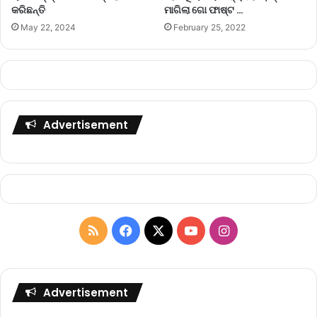
କରିଛନ୍ତି
ମାଗିଲା ଗୋ ଫାଷ୍ଟ …
May 22, 2024
February 25, 2022
Advertisement
R
F
X
Y
I
S
a
o
n
S
c
u
s
Advertisement
e
T
t