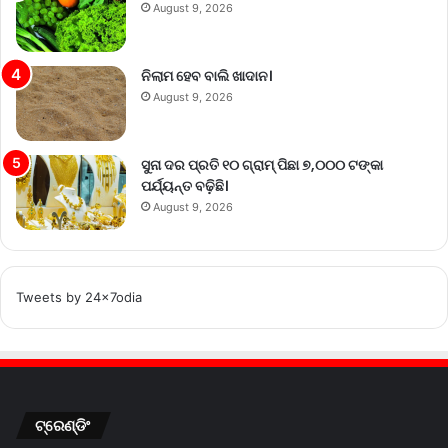
August 9, 2026
ନିଲାମ ହେବ ବାଲି ଖାଦାନ।
August 9, 2026
ସୁନା ଦର ପ୍ରତି ୧୦ ଗ୍ରାମ୍‌ ପିଛା ୭,୦୦୦ ଟଙ୍କା
ପର୍ଯ୍ୟନ୍ତ ବଢ଼ିଛି।
August 9, 2026
Tweets by 24x7odia
ଟ୍ରେଣ୍ଡିଂ