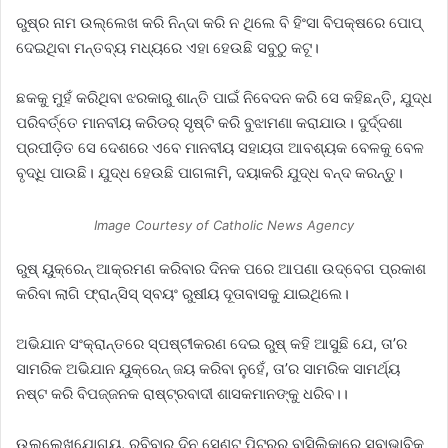
ରୁଷ୍‌ର ନାମ ଉଲ୍ଲେଖ କରି ନିନ୍ଦା କରି ନ ଥିଲେ ବି ହିଂସା ବିପକ୍ଷରେ ପୋପ୍‌
ଦେଇଥିବା ମନ୍ତବ୍ୟ ମଧ୍ୟରେ ଏହା ହେଉଛି ସବୁଠୁ କଟୂ।
ଛକକୁ ମୁହଁ କରିଥିବା ଝରକାରୁ ଶାନ୍ତି ପାଇଁ ନିବେଦନ କରି ସେ କହିଛନ୍ତି, ଯୁଦ୍ଧ
ପରିବର୍ତ୍ତେ ମାନବୀୟ କରିଡର୍‌ ସୃଷ୍ଟି କରି ବୁଝାମଣା କରାଯାଉ। ଦୁର୍ଦ୍ଦଶା
ପ୍ରପୀଡ଼ିତ ସେ ଦେଶରେ ଏବେ ମାନବୀୟ ସହାୟତା ଆବଶ୍ୟକ ବେଳକୁ ବେଳ
ବୃଦ୍ଧି ପାଉଛି। ଯୁଦ୍ଧ ହେଉଛି ପାଗଳାମି, ଦୟାକରି ଯୁଦ୍ଧ ବନ୍ଦ କରନ୍ତୁ।
Image Courtesy of Catholic News Agency
ରୁଷ୍‌ ୟୁକ୍ରେନ୍‌ ଆକ୍ରମଣ କରିବାର ଦିନକ ପରେ ଆପଣା ଉଦ୍‌ବେଗ ପ୍ରକାଶ
କରିବା ଲାଗି ଫ୍ରାନ୍‌ସିସ୍‌ ସ୍ବୟଂ ରୁଷୀୟ ଦୂତାବାସକୁ ଯାଇଥିଲେ।
ଅଭିଯାନ ସଂକ୍ରାନ୍ତରେ ସ୍ପଷ୍ଟୀକରଣ ଦେଇ ରୁଷ୍‌ କହି ଆସୁଛି ଯେ, ତା’ର
ସାମରିକ ଅଭିଯାନ ୟୁକ୍ରେନ୍‌ ଜୟ କରିବା ନୁହେଁ, ତା’ର ସାମରିକ ସାମର୍ଥ୍ୟ
ନଷ୍ଟ କରି ବିପଜ୍ଜନକ ରାଷ୍ଟ୍ରବାଦୀ ଶାସକମାନଙ୍କୁ ଧରିବ।।
ଉଲ୍ଲେଖଯୋଗ୍ୟ, ରବିବାର ଦିନ ସେଣ୍ଟ୍‌ ପିଟର୍‌ର ବାସିଲିକାରେ ସ୍ବାଭାବିକ