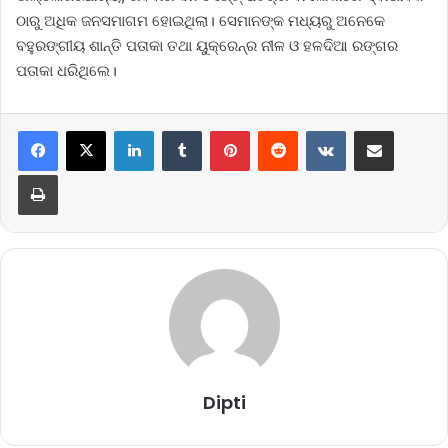
ଠାରୁ ଅଧିକ ଜନସମାଗମ ହୋଇଥିଲା। ସେମାନଙ୍କ ମଧ୍ୟରୁ ‌ଅନେକେ
ବହୁରଙ୍ଗୀୟ ଶାନ୍ତି ପତାକା ତଥା ୟୁକ୍ରେନ୍‌ର ନୀଳ ଓ ହଳଦିଆ ରଙ୍ଗର
ପତାକା ଧରିଥିଲେ।
LinkedIn
Tumblr
Pinterest
Reddit
VKontakte
Share via Email
Print
Dipti