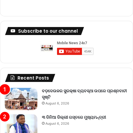
Subscribe to our channel
Recent Posts
ବଡ଼ଦେଉଳର ସୁରକ୍ଷା ବ୍ୟବସ୍ଥା ଉପରେ ପ୍ରଶ୍ନବାଚୀ
ସୃଷ୍ଟି
August 6, 2026
୩ ଦିନିଆ ଦିଲ୍ଲୀ ଗସ୍ତରେ ମୁଖ୍ୟମନ୍ତ୍ରୀ
August 6, 2026