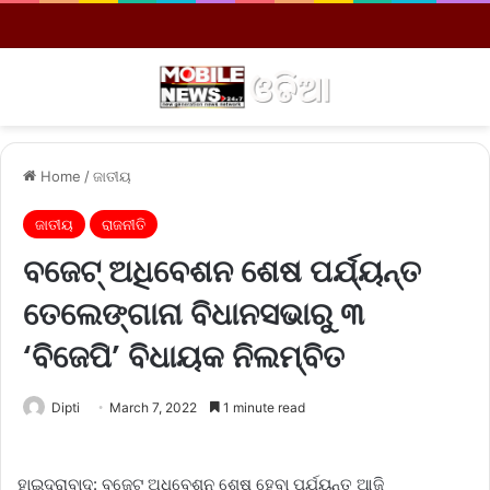
Menu
S
Home
/
ଜାତୀୟ
ଜାତୀୟ
ରାଜନୀତି
ବଜେଟ୍‌ ଅଧିବେଶନ ଶେଷ ପର୍ଯ୍ୟନ୍ତ
ତେଲେଙ୍ଗାନା ବିଧାନସଭାରୁ ୩
‘ବିଜେପି’ ବିଧାୟକ ନିଲମ୍ବିତ
Dipti
March 7, 2022
1 minute read
ହାଇଦ୍ରାବାଦ: ବଜେଟ୍‌ ଅଧିବେଶନ ଶେଷ ହେବା ପର୍ଯ୍ୟନ୍ତ ଆଜି