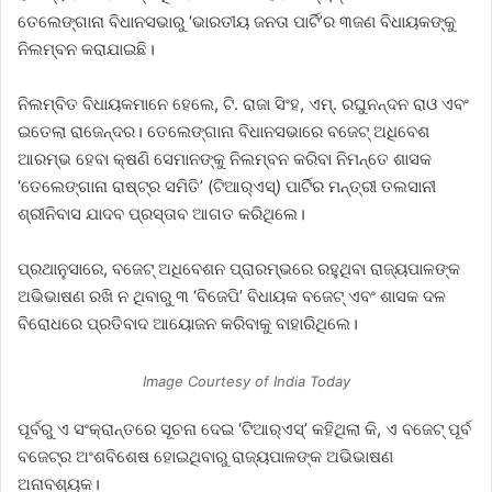
ତେଲେଙ୍ଗାନା ବିଧାନସଭାରୁ ‘ଭାରତୀୟ ଜନତା ପାର୍ଟି’ର ୩ଜଣ ବିଧାୟକଙ୍କୁ
ନିଲମ୍ବନ କରାଯାଇଛି।
ନିଲମ୍ବିତ ବିଧାୟକମାନେ ହେଲେ, ଟି. ରାଜା ସିଂହ, ଏମ୍‌. ରଘୁନନ୍ଦନ ରାଓ ଏବଂ
ଇତେଲା ରାଜେନ୍ଦର। ତେଲେଙ୍ଗାନା ବିଧାନସଭାରେ ବଜେଟ୍‌ ଅଧିବେଶ
ଆରମ୍ଭ ହେବା କ୍ଷଣି ସେମାନଙ୍କୁ ନିଲମ୍ବନ କରିବା ନିମନ୍ତେ ଶାସକ
‘ତେଲେଙ୍ଗାନା ରାଷ୍ଟ୍ର ସମିତି’ (ଟିଆର୍‌ଏସ୍‌) ପାର୍ଟିର ମନ୍ତ୍ରୀ ତଲସାନୀ
ଶ୍ରୀନିବାସ ଯାଦବ ପ୍ରସ୍ତାବ ଆଗତ କରିଥିଲେ।
ପ୍ରଥାନୁସାରେ, ବଜେଟ୍‌ ଅଧିବେଶନ ପ୍ରାରମ୍ଭରେ ରହୁଥିବା ରାଜ୍ୟପାଳଙ୍କ
ଅଭିଭାଷଣ ରଖି ନ ଥିବାରୁ ୩ ‘ବିଜେପି’ ବିଧାୟକ ବଜେଟ୍‌ ଏବଂ ଶାସକ ଦଳ
ବିରୋଧରେ ପ୍ରତିବାଦ ଆୟୋଜନ କରିବାକୁ ବାହାରିଥିଲେ।
Image Courtesy of India Today
ପୂର୍ବରୁ ଏ ସଂକ୍ରାନ୍ତରେ ସୂଚନା ଦେଇ ‘ଟିଆର୍‌ଏସ୍‌’ କହିଥିଲା କି, ଏ ବଜେଟ୍‌ ପୂର୍ବ
ବଜେଟ୍‌ର ଅଂଶବିଶେଷ ହୋଇଥିବାରୁ ରାଜ୍ୟପାଳଙ୍କ ଅଭିଭାଷଣ
ଅନାବଶ୍ୟକ।