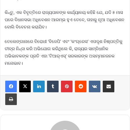
କିନ୍ତୁ, ଏକ ବିବୃତ୍ତିରେ ରାଜ୍ୟପାଳଙ୍କ କାର୍ଯ୍ୟାଳୟ କହିଛି ଯେ, ଯଦି ୫ ମାସ
ପରେ ବିଧାନସଭା ଅଧିବେଶନ ଆରମ୍ଭ ହୁଏ ତେବେ, ତାହାକୁ ନୂଆ ଅଧିବେଶନ
ବୋଲି ବିବେଚନା କରାଯିବ।
ତେଲେଙ୍ଗାନାରେ ବି‌ରୋଧୀ ‘ବିଜେପି’ ଏବଂ ‘କଂଗ୍ରେସ’ ଏତାଦୃଶ ନିଷ୍ପତ୍ତିକୁ
ତୀବ୍ର ନିନ୍ଦା କରି ଅଭିଯୋଗ କରିଥିଲେ କି, ରାଜ୍ୟର ସାମ୍ବିଧାନିକ
ଅଭିଭାବକଙ୍କ ପ୍ରତି ଏହା ‘ଟିଆର୍‌ଏସ୍‌’ ସରକାରଙ୍କ ଅସମ୍ମାନଜନକ
ମନୋଭାବ।
LinkedIn
Tumblr
Pinterest
Reddit
VKontakte
Share via Email
Print