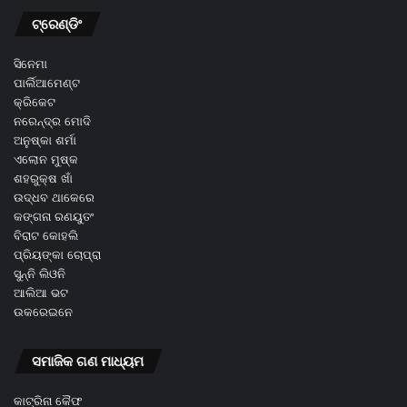
ଟ୍ରେଣ୍ଡିଂ
ସିନେମା
ପାର୍ଲିଆମେଣ୍ଟ
କ୍ରିକେଟ
ନରେନ୍ଦ୍ର ମୋଦି
ଅନୁଷ୍କା ଶର୍ମା
ଏଲୋନ ମୁଷ୍କ
ଶହରୁକ୍ଷ ଖାଁ
ଉଦ୍ଧବ ଥାକେରେ
କଙ୍ଗନା ରଣୟୁତଂ
ବିରାଟ କୋହଲି
ପ୍ରିୟଙ୍କା ଚୋପ୍ରା
ସୁନ୍ନି ଲିଓନି
ଆଲିଆ ଭଟ
ଉକରେଇନେ
ସମାଜିକ ଗଣ ମାଧ୍ୟମ
କାଟ୍ରିନା କୈଫ