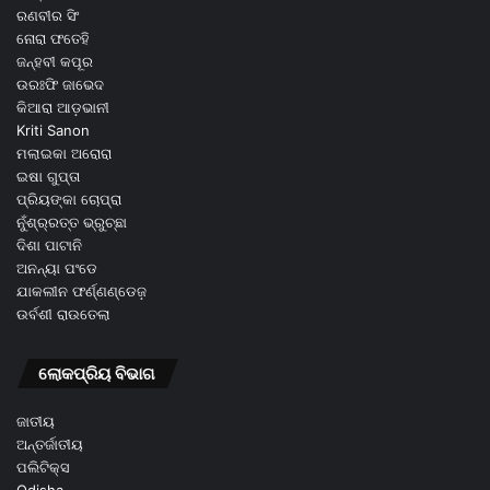
ରଣବୀର ସିଂ
ନୋରା ଫତେହି
ଜନ୍ହବୀ କପୂର
ଉରଃଫି ଜାଭେଦ
କିଆରା ଆଡ଼ଭାନୀ
Kriti Sanon
ମଲାଇକା ଅରୋରା
ଇଷା ଗୁପ୍ତା
ପ୍ରିୟଙ୍କା ଚୋପ୍ରା
ନୁଁଶ୍ର୍ରତ୍ତ ଭ୍ରୁଚ୍ଛା
ଦିଶା ପାଟାନି
ଅନନ୍ୟା ପଂଡେ
ଯାକଲୀନ ଫର୍ଣ୍ଣଣ୍ଡେଜ଼
ଉର୍ବଶୀ ରାଉତେଲା
ଲୋକପ୍ରିୟ ବିଭାଗ
ଜାତୀୟ
ଅନ୍ତର୍ଜାତୀୟ
ପଲିଟିକ୍ସ