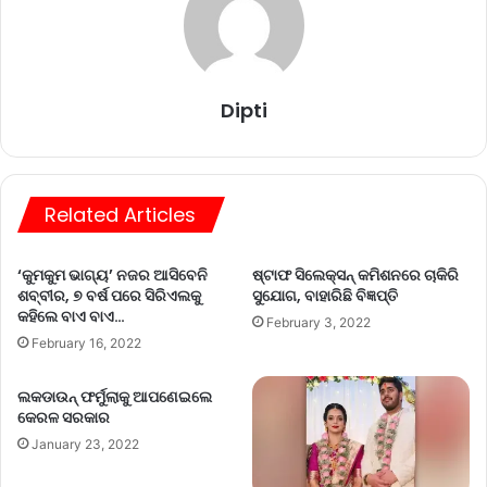
Dipti
Related Articles
‘କୁମକୁମ ଭାଗ୍ୟ’ ନଜର ଆସିବେନି
ଷ୍ଟାଫ ସିଲେକ୍‌ସନ୍‌ କମିଶନରେ ଚାକିରି
ଶବ୍ବୀର, ୭ ବର୍ଷ ପରେ ସିରିଏଲକୁ
ସୁଯୋଗ, ବାହାରିଛି ବିଜ୍ଞପ୍ତି
କହିଲେ ବାଏ ବାଏ…
February 3, 2022
February 16, 2022
ଲକଡାଉନ୍‌ ଫର୍ମୁଲାକୁ ଆପଣେଇଲେ
କେରଳ ସରକାର
January 23, 2022