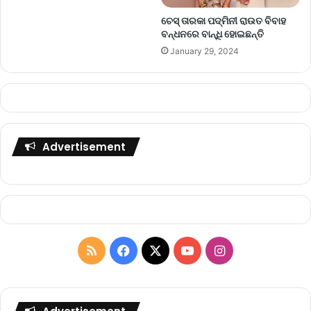
ଚେସ୍ ତାରକା ପଦ୍ମିନୀ ରାଉତ ବିବାହ
ବନ୍ଧନରେ ବାନ୍ଧି ହୋଇଛନ୍ତି
January 29, 2024
Advertisement
R
F
X
Y
I
S
a
o
n
S
c
u
s