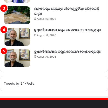
ଲକ୍ଷ ଲକ୍ଷ ଲୋକଙ୍କ ଜୀବନକୁ ଦୁର୍ବିସହ କରିଦେଇଛି
ବନ୍ୟା
August 6, 2026
ଦୁଷ୍କର୍ମ ମାମଲାରେ ତରୁଣ ତେଜପାଲ ଦୋଷୀ ସାବ୍ୟସ୍ତ
August 6, 2026
ଦୁଷ୍କର୍ମ ମାମଲାରେ ତରୁଣ ତେଜପାଲ ଦୋଷୀ ସାବ୍ୟସ୍ତ
August 6, 2026
Tweets by 24x7odia