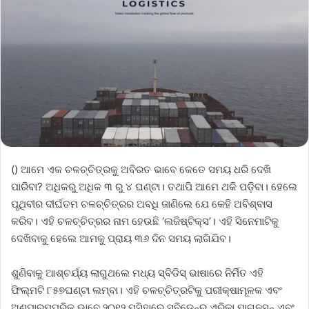
() ଆମେ ଏକ ଚଳଚ୍ଚିତ୍ରକୁ ଅବିରତ ଭାବେ କେତେ ସମୟ ଧରି ଦେଖି
ପାରିବା? ଅଧିକରୁ ଅଧିକ ୩ ରୁ ୪ ଘଣ୍ଟା। ତଥାପି ଆମେ ଥକି ପଡ଼ିବା। ହେଲେ
ପୃଥିବୀର ଦୀର୍ଘତମ ଚଳଚ୍ଚିତ୍ରର ଅବଧି ଜାଣିଲେ ଯେ କେହି ଅବିଶ୍ବାସ
କରିବ। ଏହି ଚଳଚ୍ଚିତ୍ରର ନାମ ହେଉଛି ‘ଲଜିଷ୍ଟିକ୍‌ସ’। ଏହି ସିନେମାଟିକୁ
ଦେଖିବାକୁ ହେଲେ ଆମକୁ ପ୍ରାୟ ୩୬ ଦିନ ସମୟ ଲାଗିଯିବ।
ଶୁଣିବାକୁ ଆଶ୍ଚର୍ଯ୍ୟ ଲାଗୁଥଲେ ମଧ୍ୟ ସ୍ବିଡିସ୍ ଭାଷାରେ ନିର୍ମିତ ଏହି
ଫିଲ୍ମଟି ୮୫୭ଘଣ୍ଟା ଲମ୍ବା। ଏହି ଚଳଚ୍ଚିତ୍ରଟିକୁ ପରୀକ୍ଷାମୂଳକ ଏବଂ
ଅଣପାରମ୍ପରିକ ଭାବେ ୨୦୧୨ ମସିହାରେ ସ୍ବିଡେନ୍‌ର ଏରିକା ମାଗ୍‌ନୁସନ୍ ଏବଂ