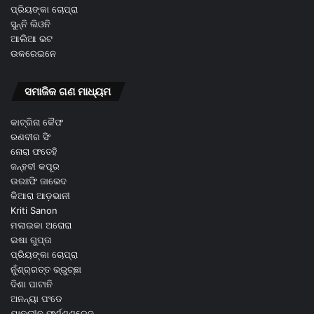
ପ୍ରିୟଙ୍କା ଚୋପ୍ରା
ସୁନ୍ନି ଲିଓନି
ଆଲିଆ ଭଟ
ଉକରେଇନେ
ସମାଜିକ ଗଣ ମାଧ୍ୟମ
କାଟ୍ରିନା କୈଫ
ରଣବୀର ସିଂ
ନୋରା ଫତେହି
ଜନ୍ହବୀ କପୂର
ଉରଃଫି ଜାଭେଦ
କିଆରା ଆଡ଼ଭାନୀ
Kriti Sanon
ମଲାଇକା ଅରୋରା
ଇଷା ଗୁପ୍ତା
ପ୍ରିୟଙ୍କା ଚୋପ୍ରା
ନୁଁଶ୍ର୍ରତ୍ତ ଭ୍ରୁଚ୍ଛା
ଦିଶା ପାଟାନି
ଅନନ୍ୟା ପଂଡେ
ଯାକଲୀନ ଫର୍ଣ୍ଣଣ୍ଡେଜ଼