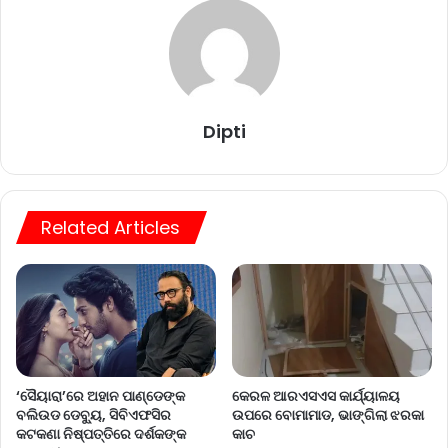
Dipti
Related Articles
‘ସୈୟାରା’ରେ ଅହାନ ପାଣ୍ଡେଙ୍କ
କେରଳ ଆରଏସଏସ କାର୍ଯ୍ୟାଳୟ
ବଲିଉଡ ଡେବ୍ୟୁ, ସିବିଏଫସିର
ଉପରେ ବୋମାମାଡ, ଭାଙ୍ଗିଲା ଝରକା
କଟକଣା ନିଷ୍ପତ୍ତିରେ ଦର୍ଶକଙ୍କ
କାଚ