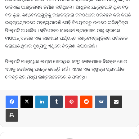
ଡାନିଏଲ ଆଣ୍ଡରସନ ନିର୍ମାଣ କରିଥିଲେ। ଆଧୁନିକ ଯନ୍ତ୍ରପାତି ଥିବା ବଡ଼
ବଡ଼ ଲୁହା କଣ୍ଟେନର୍‌ଗୁଡ଼ିକୁ ଜାହାଜଦ୍ବାରା ଜଳପଥରେ ପରିବହନ କରି କିପରି
ଲକ୍ଷ୍ୟସ୍ଥଳରେ ପହଞ୍ଚାଯାଉଛି ସେହି ବିଷୟବସ୍ତୁ ଉପରେ ଲଜିଷ୍ଟିକ୍‌ସ
ଫିଲ୍ମଟି ଆଧାରିତ। ସ୍ବିଡେନର ରାଜଧାନୀ ଷ୍ଟକ୍‌ହୋମ ଠାରୁ ଚାଇନାର
ବାଓଆନ୍ ସହରର ଏକ କାରଖାନା ପର୍ଯ୍ୟନ୍ତ କଣ୍ଟେନର୍‌ଗୁଡ଼ିକର ପରିବହନ
କରାଯାଉଥିବାର ଦୃଶ୍ୟକୁ ଏଥିରେ ଚିତ୍ରଣ କରାଯାଇଛି।
ଫିଲ୍ମଟି ମାତ୍ରାଧିକ ଲମ୍ବା ହୋଇଥିବା ହେତୁ ଲୋକମାନେ ବିରକ୍ତ ହୋଇ
ଏହାକୁ ଦେଖିବାକୁ ପସନ୍ଦ କରନ୍ତି ନାହିଁ। ଏହାର ଏକ କ୍ଷୁଦ୍ର ପ୍ରାମାଣିକ
ଚଳଚ୍ଚିତ୍ର ମଧ୍ୟ ଇଣ୍ଟରନେଟରେ ଉପଲବ୍ଧ।
LinkedIn
Tumblr
Pinterest
Reddit
VKontakte
Share via Email
Print