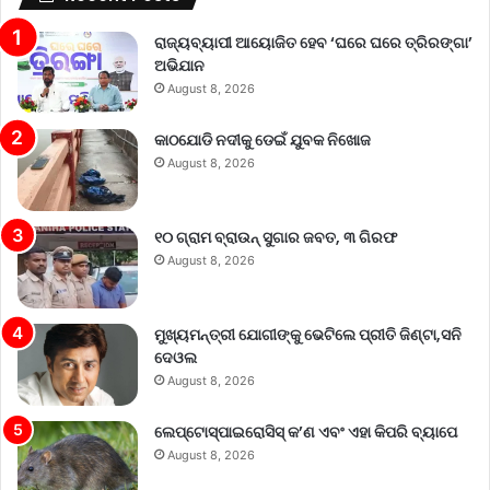
ରାଜ୍ୟବ୍ୟାପୀ ଆୟୋଜିତ ହେବ ‘ଘରେ ଘରେ ତ୍ରିରଙ୍ଗା’
ଅଭିଯାନ
August 8, 2026
କାଠଯୋଡି ନଦୀକୁ ଡେଇଁ ଯୁବକ ନିଖୋଜ
August 8, 2026
୧୦ ଗ୍ରାମ ବ୍ରାଉନ୍ ସୁଗାର ଜବତ, ୩ ଗିରଫ
August 8, 2026
ମୁଖ୍ୟମନ୍ତ୍ରୀ ଯୋଗୀଙ୍କୁ ଭେଟିଲେ ପ୍ରୀତି ଜିଣ୍ଟା,ସନି
ଦେଓଲ
August 8, 2026
ଲେପ୍ଟୋସ୍ପାଇରୋସିସ୍ କ’ଣ ଏବଂ ଏହା କିପରି ବ୍ୟାପେ
August 8, 2026