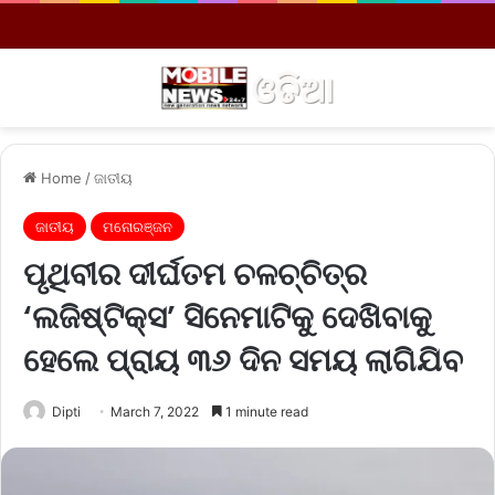
Menu
S
Home
/
ଜାତୀୟ
ଜାତୀୟ
ମନୋରଞ୍ଜନ
ପୃଥିବୀର ଦୀର୍ଘତମ ଚଳଚ୍ଚିତ୍ର
‘ଲଜିଷ୍ଟିକ୍‌ସ’ ସିନେମାଟିକୁ ଦେଖିବାକୁ
ହେଲେ ପ୍ରାୟ ୩୬ ଦିନ ସମୟ ଲାଗିଯିବ
Dipti
March 7, 2022
1 minute read