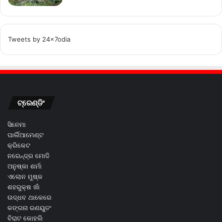
Tweets by 24x7odia
ଟ୍ରେଣ୍ଡିଂ
ସିନେମା
ପାର୍ଲିଆମେଣ୍ଟ
କ୍ରିକେଟ
ନରେନ୍ଦ୍ର ମୋଦି
ଅନୁଷ୍କା ଶର୍ମା
ଏଲୋନ ମୁଷ୍କ
ଶହରୁକ୍ଷ ଖାଁ
ଉଦ୍ଧବ ଥାକେରେ
କଙ୍ଗନା ରଣୟୁତଂ
ବିରାଟ କୋହଲି