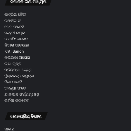
ସମାଜିକ ଗଣ ମାଧ୍ୟମ
କାଟ୍ରିନା କୈଫ
ରଣବୀର ସିଂ
ନୋରା ଫତେହି
ଜନ୍ହବୀ କପୂର
ଉରଃଫି ଜାଭେଦ
କିଆରା ଆଡ଼ଭାନୀ
Kriti Sanon
ମଲାଇକା ଅରୋରା
ଇଷା ଗୁପ୍ତା
ପ୍ରିୟଙ୍କା ଚୋପ୍ରା
ନୁଁଶ୍ର୍ରତ୍ତ ଭ୍ରୁଚ୍ଛା
ଦିଶା ପାଟାନି
ଅନନ୍ୟା ପଂଡେ
ଯାକଲୀନ ଫର୍ଣ୍ଣଣ୍ଡେଜ଼
ଉର୍ବଶୀ ରାଉତେଲା
ଲୋକପ୍ରିୟ ବିଭାଗ
ଜାତୀୟ