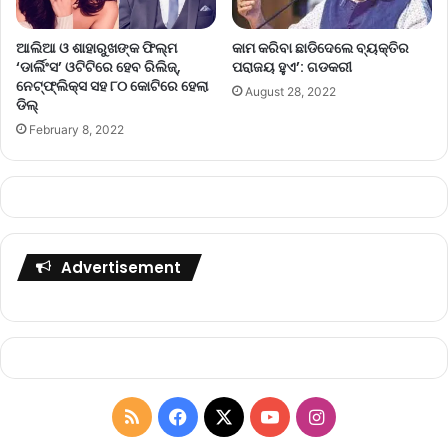
ଆଲିଆ ଓ ଶାହାରୁଖଙ୍କ ଫିଲ୍ମ
କାମ କରିବା ଛାଡିଦେଲେ ବ୍ୟକ୍ତିର
‘ଡାର୍ଲିଂସ’ ଓଟିଟିରେ ହେବ ରିଲିଜ୍‌,
ପରାଜୟ ହୁଏ’: ଗଡକରୀ
ନେଟ୍‌ଫ୍ଲିକ୍ସ ସହ ୮୦ କୋଟିରେ ହେଲା
August 28, 2022
ଡିଲ୍‌
February 8, 2022
Advertisement
R
F
X
Y
I