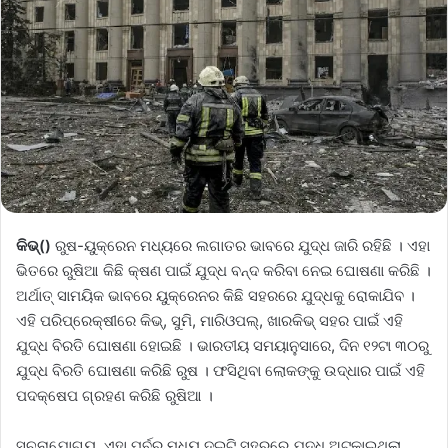
କିଭ୍()
ରୁଷ-ୟୁକ୍ରେନ ମଧ୍ୟରେ ଲଗାତର ଭାବରେ ଯୁଦ୍ଧ ଜାରି ରହିଛି । ଏହା
ଭିତରେ ରୁଷିଆ କିଛି କ୍ଷଣ ପାଇଁ ଯୁଦ୍ଧ ବନ୍ଦ କରିବା ନେଇ ଘୋଷଣା କରିଛି ।
ଅର୍ଥାତ୍ ସାମୟିକ ଭାବରେ ୟୁକ୍ରେନର କିଛି ସହରରେ ଯୁଦ୍ଧକୁ ରୋକାଯିବ ।
ଏହି ପରିପ୍ରେକ୍ଷୀରେ କିଭ୍, ସୁମି, ମାରିଓପଲ୍, ଖାରକିଭ୍ ସହର ପାଇଁ ଏହି
ଯୁଦ୍ଧ ବିରତି ଘୋଷଣା ହୋଇଛି । ଭାରତୀୟ ସମୟାନୁସାରେ, ଦିନ ୧୨ଟା ୩୦ରୁ
ଯୁଦ୍ଧ ବିରତି ଘୋଷଣା କରିଛି ରୁଷ । ଫସିଥିବା ଲୋକଙ୍କୁ ଉଦ୍ଧାର ପାଇଁ ଏହି
ପଦକ୍ଷେପ ଗ୍ରହଣ କରିଛି ରୁଷିଆ ।
ସୂଚନାଯୋଗ୍ୟ, ଏହା ପୂର୍ବରୁ ମଧ୍ୟ ଦୁଇଟି ସହରରେ ଯୁଦ୍ଧ ଅଟକାଇଥିଲା