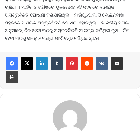
ରୁଷିଆ । ମାର୍ଚ୍ଚ ୫ ତାରିଖରେ ୟୁକ୍ରେନର ୨ଟି ସହରରେ ସାମୟିକ
ଅସ୍ତ୍ରବିରତି ଘୋଷଣା କରାଯାଇଥିଲା । ମାରିୟୁପୋଲ ଓ ବୋଲନବାଖା
ସହରରେ ସାମୟିକ ଅସ୍ତ୍ରବିରତି ଘୋଷଣା ହୋଇଥିଲା । ଭାରତୀୟ ସମୟ
ଅନୁସାରେ, ଦିନ ୧୧ଟା ୩୦ରୁ ଅସ୍ତ୍ରବିରତି ଆରମ୍ଭ କରିଥିଲା ରୁଷ । ଦିନ
୧୧ଟା ୩୦ରୁ ସାଢ଼େ ୫ ଘଣ୍ଟା ଯାଏଁ ବନ୍ଦ ରହିଥିଲା ଯୁଦ୍ଧ ।
LinkedIn
Tumblr
Pinterest
Reddit
VKontakte
Share via Email
Print