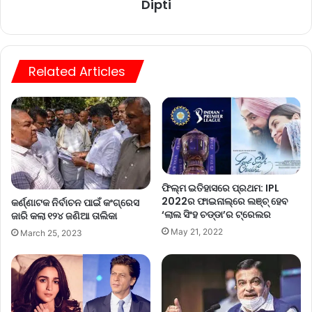
Dipti
Related Articles
ଫିଲ୍ମ ଇତିହାସରେ ପ୍ରଥମ: IPL
2022ର ଫାଇନାଲ୍‌ରେ ଲଞ୍ଚ୍ ହେବ
କର୍ଣ୍ଣାଟକ ନିର୍ବାଚନ ପାଇଁ କଂଗ୍ରେସ
‘ଲାଲ ସିଂହ ଚଡ୍ଡା’ର ଟ୍ରେଲର
ଜାରି କଲା ୧୨୪ ଜଣିଆ ତାଲିକା
May 21, 2022
March 25, 2023