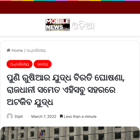
Menu
S
Home
/
ଅନ୍ତର୍ଜାତୀୟ
ଅନ୍ତର୍ଜାତୀୟ
ଜାତୀୟ
ପୁଣି ରୁଷିଆର ଯୁଦ୍ଧ ବିରତି ଘୋଷଣା,
ରାଜଧାନୀ ସମେତ ଏହିସବୁ ସହରରେ
ଅଟକିବ ଯୁଦ୍ଧ
Dipti
March 7, 2022
Less than a minute