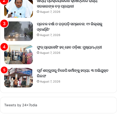
ଖାଦ୍ୟ ପ୍ରକ୍ରିୟାକରଣ କ୍ଷେତ୍ରରେ ରାଜ୍ୟ
ସରକାରଙ୍କ ବଡ଼ ପ୍ରୟାସ।
August 7, 2026
ପ୍ରବଳ ବର୍ଷା ଓ ଘଡ଼ଘଡ଼ି ସମ୍ଭାବନା: ୧୨ ଜିଲ୍ଲାକୁ
ଓ୍ବାର୍ଣ୍ଣିଂ
August 7, 2026
ଫୁଡ୍ ପ୍ରୋସେସିଂ ହବ୍ ହେବ ଓଡ଼ିଶା: ମୁଖ୍ୟମନ୍ତ୍ରୀ
August 7, 2026
ପୂର୍ବ ଶତ୍ରୁତାରୁ ବିଜେପି କର୍ମୀଙ୍କୁ ହତ୍ୟା; ୩ ଅଭିଯୁକ୍ତ
ଗିରଫ
August 7, 2026
Tweets by 24x7odia