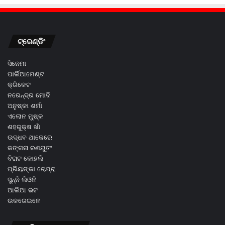
ଟ୍ରେଣ୍ଡିଂ
ସିନେମା
ପାର୍ଲିଆମେଣ୍ଟ
କ୍ରିକେଟ
ନରେନ୍ଦ୍ର ମୋଦି
ଅନୁଷ୍କା ଶର୍ମା
ଏଲୋନ ମୁଷ୍କ
ଶହରୁକ୍ଷ ଖାଁ
ଉଦ୍ଧବ ଥାକେରେ
କଙ୍ଗନା ରଣୟୁତଂ
ବିରାଟ କୋହଲି
ପ୍ରିୟଙ୍କା ଚୋପ୍ରା
ସୁନ୍ନି ଲିଓନି
ଆଲିଆ ଭଟ
ଉକରେଇନେ