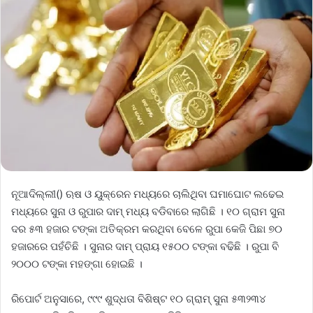
ନୂଆଦିଲ୍ଲୀ() ଋଷ ଓ ୟୁକ୍ରେନ ମଧ୍ୟରେ ଚାଲିଥିବା ଘମାଘୋଟ ଲଢେଇ
ମଧ୍ୟରେ ସୁନା ଓ ରୁପାର ଦାମ୍ ମଧ୍ୟ ବଡିବାରେ ଲାଗିଛି । ୧୦ ଗ୍ରାମ ସୁନା
ଦର ୫୩ ହଜାର ଟଙ୍କା ଅତିକ୍ରମ କରଥିବା ବେଳେ ରୁପା କେଜି ପିଛା ୭୦
ହଜାରରେ ପହଁଚିଛି । ସୁନାର ଦାମ୍ ପ୍ରାୟ ୧୫୦୦ ଟଙ୍କା ବଢିଛି । ରୁପା ବି
୨୦୦୦ ଟଙ୍କା ମହଙ୍ଗା ହୋଇଛି ।
ରିପୋର୍ଟ ଅନୁସାରେ, ୯୯୯ ଶୁଦ୍ଧତା ବିଶିଷ୍ଟ ୧୦ ଗ୍ରାମ୍ ସୁନା ୫୩୨୩୪