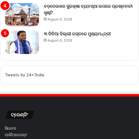
ବଡ଼ଦେଉଳର ସୁରକ୍ଷା ବ୍ୟବସ୍ଥା ଉପରେ ପ୍ରଶ୍ନବାଚୀ
ସୃଷ୍ଟି
August 6, 2026
୩ ଦିନିଆ ଦିଲ୍ଲୀ ଗସ୍ତରେ ମୁଖ୍ୟମନ୍ତ୍ରୀ
August 6, 2026
Tweets by 24x7odia
ଟ୍ରେଣ୍ଡିଂ
ସିନେମା
ପାର୍ଲିଆମେଣ୍ଟ