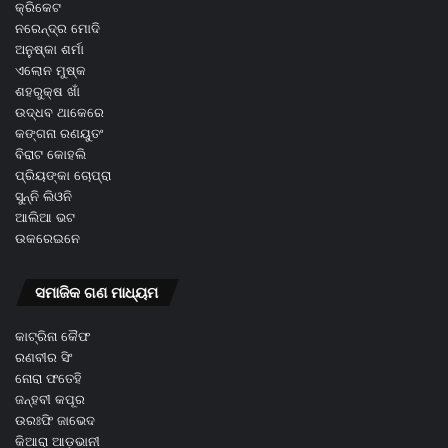
କ୍ରିକେଟ
ନରେନ୍ଦ୍ର ମୋଦି
ଅନୁଷ୍କା ଶର୍ମା
ଏଲୋନ ମୁଷ୍କ
ଶହରୁକ୍ଷ ଖାଁ
ଉଦ୍ଧବ ଥାକେରେ
କଙ୍ଗନା ରଣୟୁତଂ
ବିରାଟ କୋହଲି
ପ୍ରିୟଙ୍କା ଚୋପ୍ରା
ସୁନ୍ନି ଲିଓନି
ଆଲିଆ ଭଟ
ଉକରେଇନେ
ସମାଜିକ ଗଣ ମାଧ୍ୟମ
କାଟ୍ରିନା କୈଫ
ରଣବୀର ସିଂ
ନୋରା ଫତେହି
ଜନ୍ହବୀ କପୂର
ଉରଃଫି ଜାଭେଦ
କିଆରା ଆଡ଼ଭାନୀ