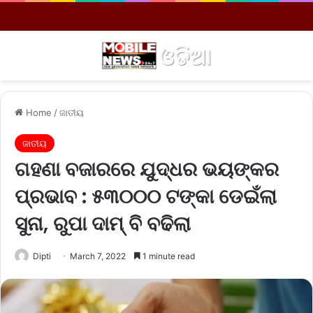
Menu
S
Home
/
ଜାତୀୟ
ଜାତୀୟ
ଗହଣା ବଜାରରେ ଯୁଦ୍ଧର ଭୟଙ୍କର
ପ୍ରଭାବ : ୫୩୦୦୦ ଟଙ୍କା ଡେଇଁଲା
ସୁନା, ରୁପା ଦାମ୍‌ ବି ବଢିଲା
Dipti
March 7, 2022
1 minute read