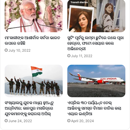
ମା’କାଳୀଙ୍କ ଆଶୀର୍ବାଦ ସର୍ବଦା ଭାରତ
ସୁଟିଂ ପୂର୍ବରୁ ଲମ୍ବା ଛୁଟିରେ ଗଲେ ପୂଜା
ଉପରେ ରହିଛି
ହେଗ୍‌ଡେ, ଫଟୋ ସେୟାର କଲେ
ଅଭିନେତ୍ରୀ
July 10, 2022
July 11, 2022
ଏପ୍ରିଲ ୩୦ ପର୍ଯ୍ୟନ୍ତ ତେଲ୍
ସଂଖ୍ୟାଲଘୁ ଯୁବକ ମଧ୍ୟ ହୁଅନ୍ତୁ
ଆଭିବକୁ ସମସ୍ତ ବିମାନ ବାତିଲ କଲା
ଅଗ୍ନିବୀର; କାନପୁର ମସଜିଦ୍‌ରେ
ଏୟାର ଇଣ୍ଡିଆ
ଯୁବକମାନଙ୍କୁ କରାଗଲା ଅପିଲ୍‌
April 20, 2024
June 24, 2022