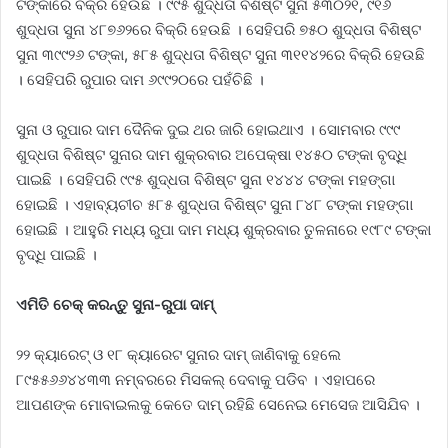
ଟଙ୍କାରେ ବିକ୍ରି ହେଉଛି । ୯୯୫ ଶୁଦ୍ଧତା ବିଶିଷ୍ଟ ସୁନା ୫୩୦୨୧, ୯୧୬
ଶୁଦ୍ଧତା ସୁନା ୪୮୭୬୨ରେ ବିକ୍ରି ହେଉଛି । ସେହିପରି ୭୫୦ ଶୁଦ୍ଧତା ବିଶିଷ୍ଟ
ସୁନା ୩୯୯୨୬ ଟଙ୍କା, ୫୮୫ ଶୁଦ୍ଧତା ବିଶିଷ୍ଟ ସୁନା ୩୧୧୪୨ରେ ବିକ୍ରି ହେଉଛି
। ସେହିପରି ରୁପାର ଦାମ ୬୯୯୨୦ରେ ପହଁଚିଛି ।
ସୁନା ଓ ରୁପାର ଦାମ ଦୈନିକ ଦୁଇ ଥର ଜାରି ହୋଇଥାଏ । ସୋମବାର ୯୯୯
ଶୁଦ୍ଧତା ବିଶିଷ୍ଟ ସୁନାର ଦାମ ଶୁକ୍ରବାର ଅପେକ୍ଷା ୧୪୫୦ ଟଙ୍କା ବୃଦ୍ଧି
ପାଇଛି । ସେହିପରି ୯୯୫ ଶୁଦ୍ଧତା ବିଶିଷ୍ଟ ସୁନା ୧୪୪୪ ଟଙ୍କା ମହଙ୍ଗା
ହୋଇଛି । ଏହାବ୍ୟଚୀଚ ୫୮୫ ଶୁଦ୍ଧତା ବିଶିଷ୍ଟ ସୁନା ୮୪୮ ଟଙ୍କା ମହଙ୍ଗା
ହୋଇଛି । ଆହୁରି ମଧ୍ୟ ରୁପା ଦାମ ମଧ୍ୟ ଶୁକ୍ରବାର ତୁଳନାରେ ୧୯୮୯ ଟଙ୍କା
ବୃଦ୍ଧି ପାଇଛି ।
ଏମିତି ଚେକ୍ କରନ୍ତୁ ସୁନା-ରୁପା ଦାମ୍
୨୨ କ୍ୟାରେଟ୍ ଓ ୧୮ କ୍ୟାରେଟ ସୁନାର ଦାମ୍ ଜାଣିବାକୁ ହେଲେ
୮୯୫୫୬୬୪୪୩୩ ନମ୍ବରରେ ମିସକଲ୍ ଦେବାକୁ ପଡିବ । ଏହାପରେ
ଆପଣଙ୍କ ମୋବାଇଲକୁ କେତେ ଦାମ୍ ରହିଛି ସେନେଇ ମେସେଜ ଆସିଯିବ ।