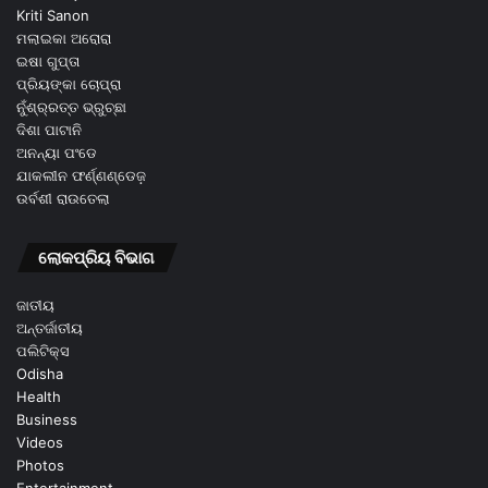
Kriti Sanon
ମଲାଇକା ଅରୋରା
ଇଷା ଗୁପ୍ତା
ପ୍ରିୟଙ୍କା ଚୋପ୍ରା
ନୁଁଶ୍ର୍ରତ୍ତ ଭ୍ରୁଚ୍ଛା
ଦିଶା ପାଟାନି
ଅନନ୍ୟା ପଂଡେ
ଯାକଲୀନ ଫର୍ଣ୍ଣଣ୍ଡେଜ଼
ଉର୍ବଶୀ ରାଉତେଲା
ଲୋକପ୍ରିୟ ବିଭାଗ
ଜାତୀୟ
ଅନ୍ତର୍ଜାତୀୟ
ପଲିଟିକ୍ସ
Odisha
Health
Business
Videos
Photos