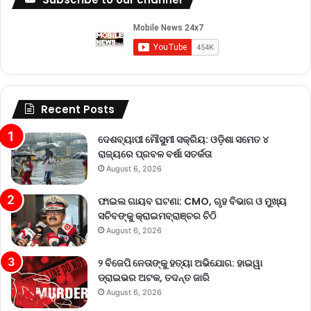
Recent Posts
ଦେଶବ୍ୟାପୀ ମୌସୁମୀ ସକ୍ରିୟ: ଓଡ଼ିଶା ସମେତ ୪
ରାଜ୍ୟରେ ପ୍ରବଳ ବର୍ଷା ସତର୍କତା
August 6, 2026
ଫାଇଲ ଗାୟବ ଘଟଣା: CMO, ଗୃହ ବିଭାଗ ଓ ମୁଖ୍ୟ
ସଚିବଙ୍କୁ କ୍ରାଇମବ୍ରାଞ୍ଚର ଚିଠି
August 6, 2026
୨ ବିଜେପି ନେତାଙ୍କୁ ହତ୍ୟା ଅଭିଯୋଗ: ହାଇୱା
ଡ୍ରାଇଭର ଅଟକ, ତଦନ୍ତ ଜାରି
August 6, 2026