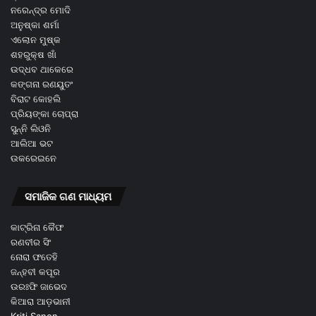
ନରେନ୍ଦ୍ର ମୋଦି
ଅନୁଷ୍କା ଶର୍ମା
ଏଲୋନ ମୁଷ୍କ
ଶହରୁକ୍ଷ ଖାଁ
ଉଦ୍ଧବ ଥାକେରେ
କଙ୍ଗନା ରଣୟୁତଂ
ବିରାଟ କୋହଲି
ପ୍ରିୟଙ୍କା ଚୋପ୍ରା
ସୁନ୍ନି ଲିଓନି
ଆଲିଆ ଭଟ
ଉକରେଇନେ
ସମାଜିକ ଗଣ ମାଧ୍ୟମ
କାଟ୍ରିନା କୈଫ
ରଣବୀର ସିଂ
ନୋରା ଫତେହି
ଜନ୍ହବୀ କପୂର
ଉରଃଫି ଜାଭେଦ
କିଆରା ଆଡ଼ଭାନୀ