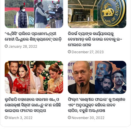
‘ଏନ୍‌ସିସି’ ରାଲିରେ ପ୍ରଧାନମନ୍ତ୍ରୀ
ରିଜର୍ଭ ବ୍ୟାଙ୍କ କାର୍ଯ୍ୟାଳୟକୁ
ମୋଦୀ ପିନ୍ଧିଲେ ଶିଖ୍‌ କ୍ୟାଡେଟ୍‌ ପଗଡ଼ି
ବୋମାମାଡ଼ କରି ଉଡାଇ ଦେବାକୁ ଇ-
ମେଲରେ ଧମକ
January 28, 2022
December 27, 2023
ଲୁଚିଛପି ବାହାହେଲେ ସଲମାନ ଖାନ୍ ଓ
ଫିଲ୍ମ ‘କାଶ୍ମୀର ଫାଇଲ’ କୁ ଅଶ୍ଳୀଳ
ସୋନାକ୍ଷୀ ସିହ୍ନା! ଜାଣନ୍ତୁ କ’ଣ ରହିଛି
ଏବଂ ଅନୁପଯୁକ୍ତ କହିଲେ ନାଦବ
ଭାଇରାଲ ଫଟୋର ସତ୍ୟତା
ଲାପିଡ, ବଢୁଛି ଅସନ୍ତୋଷ
March 3, 2022
November 30, 2022