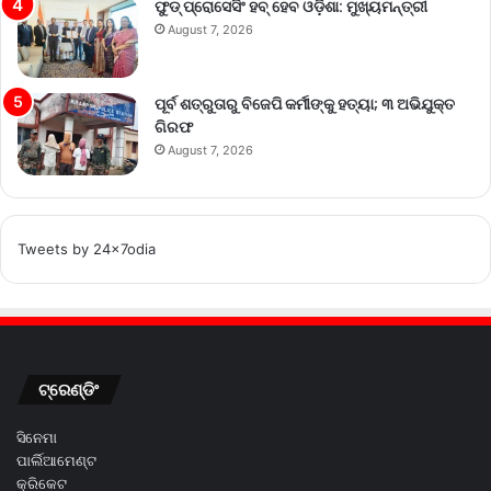
ଫୁଡ୍ ପ୍ରୋସେସିଂ ହବ୍ ହେବ ଓଡ଼ିଶା: ମୁଖ୍ୟମନ୍ତ୍ରୀ
August 7, 2026
ପୂର୍ବ ଶତ୍ରୁତାରୁ ବିଜେପି କର୍ମୀଙ୍କୁ ହତ୍ୟା; ୩ ଅଭିଯୁକ୍ତ
ଗିରଫ
August 7, 2026
Tweets by 24x7odia
ଟ୍ରେଣ୍ଡିଂ
ସିନେମା
ପାର୍ଲିଆମେଣ୍ଟ
କ୍ରିକେଟ