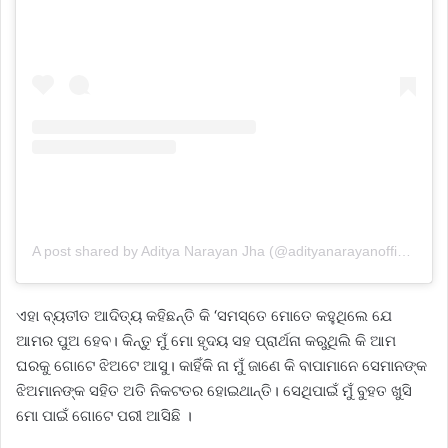
A post shared by Aditya Narayan Jha (@adityanarayanofficial)
ଏହା ବ୍ୟତୀତ ଆଦିତ୍ୟ କହିଛନ୍ତି କି ‘ସମସ୍ତେ ମୋତେ କହୁଥିଲେ ଯେ
ଆମର ପୁଅ ହେବ। କିନ୍ତୁ ମୁଁ ମୋ ହୃଦୟ ସହ ପ୍ରାର୍ଥନା କରୁଥିଲି କି ଆମ
ଘରକୁ ଗୋଟେ ଝିଅଟେ ଆସୁ। କାହିଁକି ନା ମୁଁ ଜାଣେ କି ବାପାମାନେ ସେମାନଙ୍କ
ଝିଅମାନଙ୍କ ସହିତ ଅତି ନିକଟତର ହୋଇଥାନ୍ତି। ସେଥିପାଇଁ ମୁଁ ବୁହତ ଖୁସି
ମୋ ପାଇଁ ଗୋଟେ ପରୀ ଆସିଛି ।