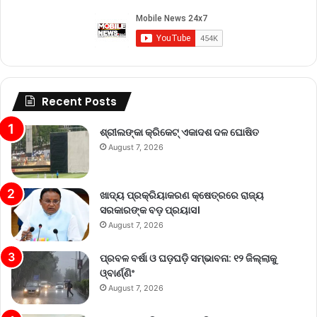
Recent Posts
ଶ୍ରୀଲଙ୍କା କ୍ରିକେଟ୍‌ ଏକାଦଶ ଦଳ ଘୋଷିତ
August 7, 2026
ଖାଦ୍ୟ ପ୍ରକ୍ରିୟାକରଣ କ୍ଷେତ୍ରରେ ରାଜ୍ୟ
ସରକାରଙ୍କ ବଡ଼ ପ୍ରୟାସ।
August 7, 2026
ପ୍ରବଳ ବର୍ଷା ଓ ଘଡ଼ଘଡ଼ି ସମ୍ଭାବନା: ୧୨ ଜିଲ୍ଲାକୁ
ଓ୍ବାର୍ଣ୍ଣିଂ
August 7, 2026