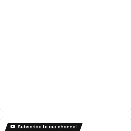
o
e
r
k
a
m
Subscribe to our channel