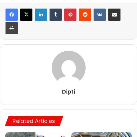
LinkedIn
Tumblr
Pinterest
Reddit
VKontakte
Share via Email
Print
Dipti
Related Articles