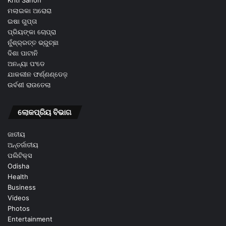
Kriti Sanon
ମଲାଇକା ଅରୋରା
ଇଷା ଗୁପ୍ତା
ପ୍ରିୟଙ୍କା ଚୋପ୍ରା
ନୁଁଶ୍ର୍ରତ୍ତ ଭ୍ରୁଚ୍ଛା
ଦିଶା ପାଟାନି
ଅନନ୍ୟା ପଂଡେ
ଯାକଲୀନ ଫର୍ଣ୍ଣଣ୍ଡେଜ଼
ଉର୍ବଶୀ ରାଉତେଲା
ଲୋକପ୍ରିୟ ବିଭାଗ
ଜାତୀୟ
ଅନ୍ତର୍ଜାତୀୟ
ପଲିଟିକ୍ସ
Odisha
Health
Business
Videos
Photos
Entertainment