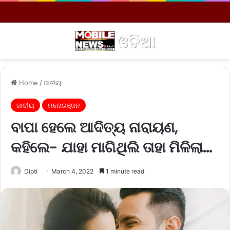
Menu
S
Home
/
ଜାତୀୟ
ଜାତୀୟ
ମନୋରଞ୍ଜନ
ବାପା ହେଲେ ଆଦିତ୍ୟ ନାରାୟଣ,
କହିଲେ- ଯାହା ମାଗିଥିଲି ତାହା ମିଳିଲା…
Dipti
March 4, 2022
1 minute read