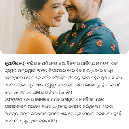
ନୂଆଦିଲ୍ଳୀ()
ବଲିଉଡ ଅଭିନେତା ତଥା ସିଙ୍ଗର ଆଦିତ୍ୟ ନାରାୟଣ ଏବଂ
ଶ୍ୱେତା ଅଗ୍ରୱାଲ ୨୦୨୦ ଡିସେମ୍ବର ୧ରେ ବିବାହ ବନ୍ଧନରେ ବାନ୍ଧି
ହୋଇଥିଲେ। ସେମାନେ ନିଜର ବୈବାହିକ ଜୀବନକୁ ନେଇ ବହୁତ ଖୁସି ଅଛନ୍ତି।
ଏବେ ତାଙ୍କର ଖୁସି ଆଉ ଦ୍ୱିଗୁଣିତ ହୋଇଯାଇଛି। କାରଣ ଦୁହେଁ ଏବେ ମା’-
ବାପା ହେବାର ସୌଭାଗ୍ୟ ଅର୍ଜନ କରିଛନ୍ତି।
ଫେବୃୟାରୀ ୨୪ରେ ସେମାନେ ମୁମ୍ବାଇ ସ୍ଥିତ ଏକ ନର୍ସିଂହୋମରେ
ସେମାନଙ୍କର ପ୍ରଥମ କନ୍ୟା ସନ୍ତାନକୁ ସ୍ବାଗତ କରିଥିଲେ। ଏନେଇ
ଆଦିତ୍ୟ ତାଙ୍କ ଇନଷ୍ଟାଗ୍ରାମରେ ଏକ ପୋଷ୍ଟ ସେୟାର କରିଛନ୍ତି। ଦୁହେଁ
ଏବେ ବେଶ୍ ଖୁସି ଥିବା ଜଣାପଡିଛି।