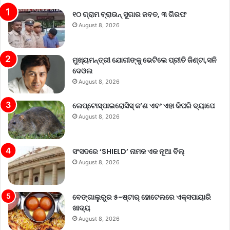
୧୦ ଗ୍ରାମ ବ୍ରାଉନ୍ ସୁଗାର ଜବତ, ୩ ଗିରଫ
August 8, 2026
ମୁଖ୍ୟମନ୍ତ୍ରୀ ଯୋଗୀଙ୍କୁ ଭେଟିଲେ ପ୍ରୀତି ଜିଣ୍ଟା,ସନି
ଦେଓଲ
August 8, 2026
ଲେପ୍ଟୋସ୍ପାଇରୋସିସ୍ କ’ଣ ଏବଂ ଏହା କିପରି ବ୍ୟାପେ
August 8, 2026
ସଂସଦରେ ‘SHIELD’ ନାମକ ଏକ ନୂଆ ବିଲ୍
August 8, 2026
ବେଙ୍ଗାଲୁରୁର ୫-ଷ୍ଟାର୍ ହୋଟେଲରେ ଏକ୍ସପାୟାରି
ଖାଦ୍ୟ
August 8, 2026