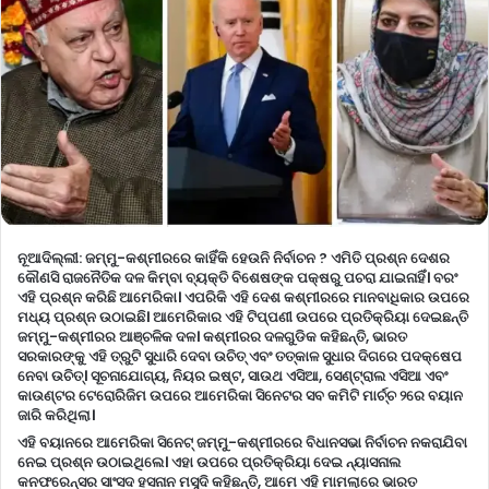
ନୂଆଦିଲ୍ଲୀ:
ଜମ୍ମୁ-କଶ୍ମୀରରେ କାହିଁକି ହେଉନି ନିର୍ବାଚନ ? ଏମିତି ପ୍ରଶ୍ନ ଦେଶର
କୌଣସି ରାଜନୈତିକ ଦଳ କିମ୍ବା ବ୍ୟକ୍ତି ବିଶେଷଙ୍କ ପକ୍ଷରୁ ପଚରା ଯାଇନାହିଁ। ବରଂ
ଏହି ପ୍ରଶ୍ନ କରିଛି ଆମେରିକା। ଏପରିକି ଏହି ଦେଶ କଶ୍ମୀରରେ ମାନବାଧିକାର ଉପରେ
ମଧ୍ୟ ପ୍ରଶ୍ନ ଉଠାଇଛି। ଆମେରିକାର ଏହି ଟିପ୍ପଣୀ ଉପରେ ପ୍ରତିକ୍ରିୟା ଦେଇଛନ୍ତି
ଜମ୍ମୁ-କଶ୍ମୀରର ଆଞ୍ଚଳିକ ଦଳ। କଶ୍ମୀରର ଦଳଗୁଡିକ କହିଛନ୍ତି, ଭାରତ
ସରକାରଙ୍କୁ ଏହି ତ୍ରୁଟି ସୁଧାରି ଦେବା ଉଚିତ୍ ଏବଂ ତତ୍କାଳ ସୁଧାର ଦିଗରେ ପଦକ୍ଷେପ
ନେବା ଉଚିତ୍। ସୂଚନାଯୋଗ୍ୟ, ନିୟର ଇଷ୍ଟ, ସାଉଥ ଏସିଆ, ସେଣ୍ଟ୍ରାଲ ଏସିଆ ଏବଂ
କାଉଣ୍ଟର ଟେରୋରିଜିମ ଉପରେ ଆମେରିକା ସିନେଟର ସବ କମିଟି ମାର୍ଚ୍ଚ ୨ରେ ବୟାନ
ଜାରି କରିଥିଲା।
ଏହି ବୟାନରେ ଆମେରିକା ସିନେଟ୍ ଜମ୍ମୁ-କଶ୍ମୀରରେ ବିଧାନସଭା ନିର୍ବାଚନ ନକରାଯିବା
ନେଇ ପ୍ରଶ୍ନ ଉଠାଇଥିଲେ। ଏହା ଉପରେ ପ୍ରତିକ୍ରିୟା ଦେଇ ନ୍ୟାସନାଲ
କନଫରେନ୍ସର ସାଂସଦ ହସନାନ ମସୁଦି କହିଛନ୍ତି, ଆମେ ଏହି ମାମଲାରେ ଭାରତ