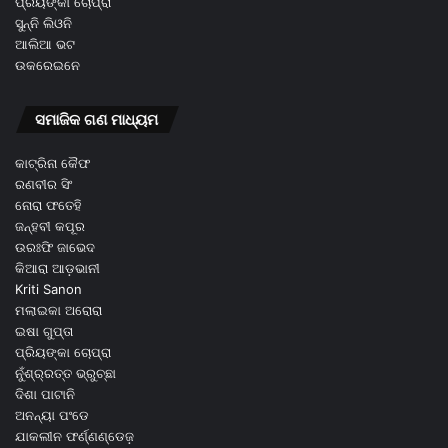
ପ୍ରିୟଙ୍କା ଚୋପ୍ରା
ସୁନ୍ନି ଲିଓନି
ଆଲିଆ ଭଟ
ଉକରେଇନେ
ସମାଜିକ ଗଣ ମାଧ୍ୟମ
କାଟ୍ରିନା କୈଫ
ରଣବୀର ସିଂ
ନୋରା ଫତେହି
ଜନ୍ହବୀ କପୂର
ଉରଃଫି ଜାଭେଦ
କିଆରା ଆଡ଼ଭାନୀ
Kriti Sanon
ମଲାଇକା ଅରୋରା
ଇଷା ଗୁପ୍ତା
ପ୍ରିୟଙ୍କା ଚୋପ୍ରା
ନୁଁଶ୍ର୍ରତ୍ତ ଭ୍ରୁଚ୍ଛା
ଦିଶା ପାଟାନି
ଅନନ୍ୟା ପଂଡେ
ଯାକଲୀନ ଫର୍ଣ୍ଣଣ୍ଡେଜ଼