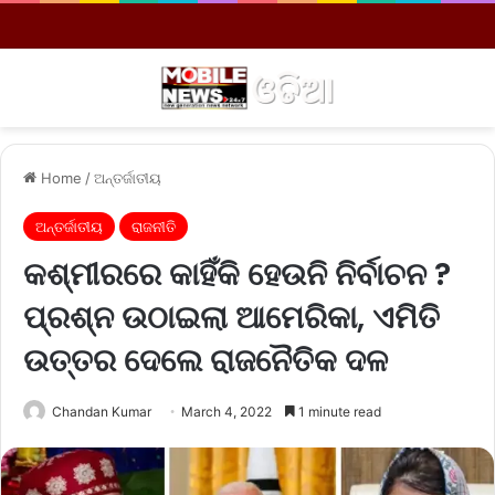
Menu
S
Home
/
ଅନ୍ତର୍ଜାତୀୟ
ଅନ୍ତର୍ଜାତୀୟ
ରାଜନୀତି
କଶ୍ମୀରରେ କାହିଁକି ହେଉନି ନିର୍ବାଚନ ?
ପ୍ରଶ୍ନ ଉଠାଇଲା ଆମେରିକା, ଏମିତି
ଉତ୍ତର ଦେଲେ ରାଜନୈତିକ ଦଳ
Chandan Kumar
March 4, 2022
1 minute read