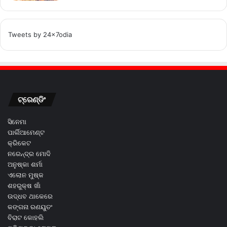
Tweets by 24x7odia
ଟ୍ରେଣ୍ଡିଂ
ସିନେମା
ପାର୍ଲିଆମେଣ୍ଟ
କ୍ରିକେଟ
ନରେନ୍ଦ୍ର ମୋଦି
ଅନୁଷ୍କା ଶର୍ମା
ଏଲୋନ ମୁଷ୍କ
ଶହରୁକ୍ଷ ଖାଁ
ଉଦ୍ଧବ ଥାକେରେ
କଙ୍ଗନା ରଣୟୁତଂ
ବିରାଟ କୋହଲି