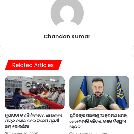
Chandan Kumar
Related Articles
ନୂଆପଡା ଉପନିର୍ବାଚନରେ ନାମାଙ୍କନ
ପୁଟିନଙ୍କ ପରମାଣୁ ଆକ୍ରମଣ ଧମକ,
ପାତ୍ର ଦାଖଲ କଲେ ବିଜେପି ପ୍ରାର୍ଥୀ
ଜେଲେନସ୍କି କହିଲେ, ମୋର ବିଶ୍ୱାସ
ଜୟ ଢୋଲକିଆ
ହେଉନି
October 20, 2025