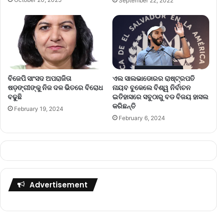
September 22, 2022
ବିଜେପି ସାଂସଦ ଅପରାଜିତା
ଏଲ ସାଲଭାଡୋରର ରାଷ୍ଟ୍ରପତି
ଷଡ଼ଙ୍ଗୀଙ୍କୁ ନିଜ ଦଳ ଭିତରେ ବିରୋଧ
ନାୟବ ବୁକେଲେ ବିଶ୍ୱ ନିର୍ବାଚନ
ବଢୁଛି
ଇତିହାସରେ ସବୁଠାରୁ ବଡ ବିଜୟ ହାସଲ
କରିଛନ୍ତି
February 19, 2024
February 6, 2024
Advertisement