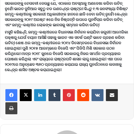
ସରକାରଙ୍କୁ ଚେତାବନୀ ଦେଉଛୁ ଯେ, ଏଠାକାର ଅବସ୍ଥାକୁ ଅଣଦେଖା କରିବା ଉଚିତ୍
ନୁହେଁ। ଭାରତ ଦୁନିଆର ସବୁଠୁ ବଡ ଗଣତନ୍ତ୍ର ରାଷ୍ଟ୍ର। କିନ୍ତୁ ୧.୩ ଜନସଂଖ୍ୟା ବିଶିଷ୍ଟ
ଜମ୍ମୁ-କଶ୍ମୀରକୁ ସରକାରୀ ଅଧିକାରୀଙ୍କ ହାତରେ ଛାଡି ଦେବା ଉଚିତ୍ ନୁହେଁ। କେନ୍ଦ୍ର
ସରକାରଙ୍କୁ ୨୦୧୯ ଅଗଷ୍ଟ ୫ରେ ନିଜ ନିଷ୍ପତ୍ତି ଉପରେ ପୁନର୍ବିଚାର କରିବା ଉଚିତ୍
ଏବଂ ଜମ୍ମୁ-କଶ୍ମୀର ଲୋକଙ୍କ ଭାବନାକୁ ସମ୍ମାନ କରିବା ଉଚିତ୍।
ମସୁଦି କହିଛନ୍ତି, ଜମ୍ମୁ-କଶ୍ମୀରରେ ବିଧାନସଭା ନିର୍ବାଚନ କରାଯିବା ଜରୁରୀ। ଆମେରିକା
ପକ୍ଷରୁ ଯେଉଁ ବୟାନ ଆସିଛି ତାହାକୁ ଭାରତ ଏକ ସତର୍କ ଘଣ୍ଟି ଭାବେ ଗ୍ରହଣ କରିବା
ଉଚିତ୍। ଶେଷ ଥର ଜମ୍ମୁ-କଶ୍ମୀରରେ ୨୦୧୪ ଡିସେମ୍ବରରେ ବିଧାନସଭା ନିର୍ବାଚନ
ହୋଇଥିଲା। ପୁଣି ୨୦୧୫ ଆରମ୍ଭରେ ବିଜେପି ଏବଂ ପିଡିପି ମିଶି ସରକାର ଗଠନ
କରିଥିଲେ। ମାତ୍ର ୨୦୧୮ ଜୁନରେ ବିଜେପି ସରକାରରୁ ନିଜର ସମର୍ଥନ ପ୍ରତ୍ୟାହାର
ଘୋଷଣା କରିଥିଲା ଏବଂ ରାଜ୍ୟରେ ରାଷ୍ଟ୍ରପତି ଶାସନ ଲାଗୁ ହୋଇଥିଲା। ଏହା ପରେ
୨୦୧୯ରେ ଅନୁଚ୍ଛେଦ ୩୭୦ ପ୍ରତ୍ୟାହାର କରାଯାଇ ରାଜ୍ୟ ପୁନର୍ଗଠନରେ ଲଦାଖକୁ
କେନ୍ଦ୍ର ଶାସିତ ଅଞ୍ଚଳ କରାଯାଇଥିଲା।
LinkedIn
Tumblr
Pinterest
Reddit
VKontakte
Share via Email
Print