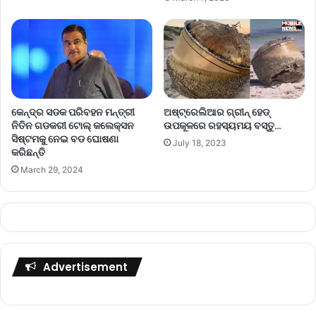
କେନ୍ଦ୍ର ସଡକ ପରିବହନ ମନ୍ତ୍ରୀ
ଅଷ୍ଟ୍ରେଲିଆର ଗ୍ରୀନ୍ ହେଡ୍
ନିତିନ ଗଡକରୀ ଟୋଲ୍ କଲେକ୍ସନ
ଉପକୂଳରେ ରହସ୍ୟମୟ ବସ୍ତୁ…
ସିଷ୍ଟମକୁ ନେଇ ବଡ ଘୋଷଣା
July 18, 2023
କରିଛନ୍ତି
March 29, 2024
Advertisement