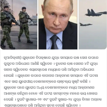
ନୂଆଦିଲ୍ଲୀ() ୟୁକ୍ରେନ ବିପକ୍ଷରେ ଯୁଦ୍ଧ ସମୟରେ ଋଷ ସେନା ଉପରେ
ଗୁରୁତର ଅଭିଯୋଗ ଆଣିଛି ସ୍ୱିଡେନ । ବୁଧବାର ଋଷ ସେନାର ୪ଟି ଯୁଦ୍ଧ
ଜାହାଜ ସ୍ୱିଡେନର ଏୟାରସ୍ପେଶ ମଧ୍ୟରେ ପଶି ଆସିଥିବା ଅଭିଯୋଗ
ହୋଇଛି । ୟୁକ୍ରେନ ଉପରେ ଲଗାତାର ଆକ୍ରମଣ ସମୟରେ ଏହି ଘଟଣା
ଏବେ ସାରା ୟୁରୋପୀୟ ଦେଶମାନଙ୍କରେ ଚାଞ୍ଚଲ୍ୟ ସୃଷ୍ଟି କରିଛି ।
ୟୁକ୍ରେନ ପରେ ୟୁରୋପ ଅନ୍ୟ ଦେଶମାନଙ୍କରେ ମଧ୍ୟ ଆକ୍ରମଣର
ଆଶଙ୍କା ରହିଥିବା ବେଳେ ଏହି ଘଟରା ସମସ୍ତଙ୍କ ମନରେ ଭୟ ଖେଳାଇ
ଦେଇଛି । ଦୁଇଟି ସୁଖୋଇ-୨୭ ଏବଂ ଦୁଇଟି ସୁଖାଇ-୨୪ ଯୁଦ୍ଧ ବିମାନ ଅଚାନକ
ଏୟାରସ୍ପେଶରେ ପଶି ଆସିଥିବା ସୂଚନା ଦେଇଛି ସ୍ୱିଡେନ ।