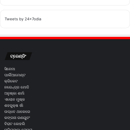
Tweets by 24x7odia
ଟ୍ରେଣ୍ଡିଂ
ସିନେମା
ପାର୍ଲିଆମେଣ୍ଟ
କ୍ରିକେଟ
ନରେନ୍ଦ୍ର ମୋଦି
ଅନୁଷ୍କା ଶର୍ମା
ଏଲୋନ ମୁଷ୍କ
ଶହରୁକ୍ଷ ଖାଁ
ଉଦ୍ଧବ ଥାକେରେ
କଙ୍ଗନା ରଣୟୁତଂ
ବିରାଟ କୋହଲି
ପ୍ରିୟଙ୍କା ଚୋପ୍ରା