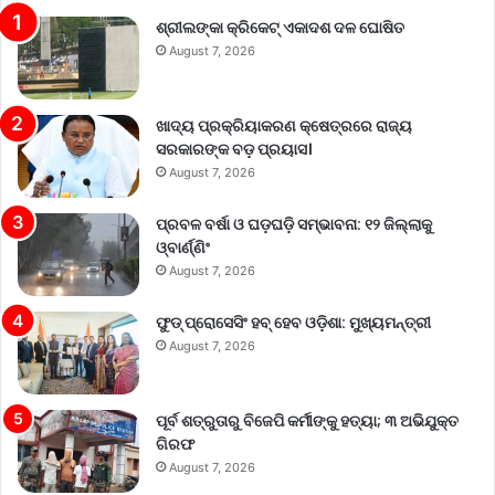
ଶ୍ରୀଲଙ୍କା କ୍ରିକେଟ୍‌ ଏକାଦଶ ଦଳ ଘୋଷିତ
August 7, 2026
ଖାଦ୍ୟ ପ୍ରକ୍ରିୟାକରଣ କ୍ଷେତ୍ରରେ ରାଜ୍ୟ
ସରକାରଙ୍କ ବଡ଼ ପ୍ରୟାସ।
August 7, 2026
ପ୍ରବଳ ବର୍ଷା ଓ ଘଡ଼ଘଡ଼ି ସମ୍ଭାବନା: ୧୨ ଜିଲ୍ଲାକୁ
ଓ୍ବାର୍ଣ୍ଣିଂ
August 7, 2026
ଫୁଡ୍ ପ୍ରୋସେସିଂ ହବ୍ ହେବ ଓଡ଼ିଶା: ମୁଖ୍ୟମନ୍ତ୍ରୀ
August 7, 2026
ପୂର୍ବ ଶତ୍ରୁତାରୁ ବିଜେପି କର୍ମୀଙ୍କୁ ହତ୍ୟା; ୩ ଅଭିଯୁକ୍ତ
ଗିରଫ
August 7, 2026