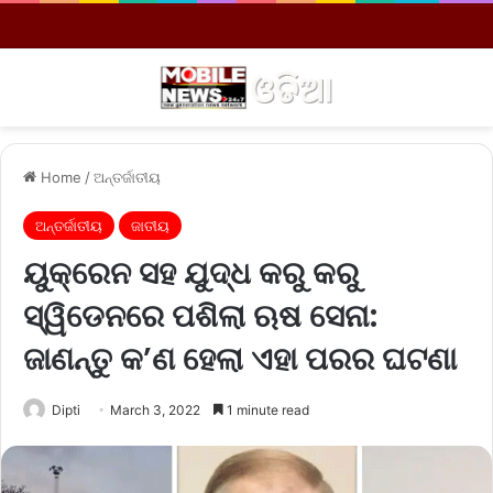
Menu
S
Home
/
ଅନ୍ତର୍ଜାତୀୟ
ଅନ୍ତର୍ଜାତୀୟ
ଜାତୀୟ
ୟୁକ୍ରେନ ସହ ଯୁଦ୍ଧ କରୁ କରୁ
ସ୍ୱିଡେନରେ ପଶିଲା ଋଷ ସେନା:
ଜାଣନ୍ତୁ କ’ଣ ହେଲା ଏହା ପରର ଘଟଣା
Dipti
March 3, 2022
1 minute read