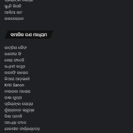
ସୁନ୍ନି ଲିଓନି
ଆଲିଆ ଭଟ
ଉକରେଇନେ
ସମାଜିକ ଗଣ ମାଧ୍ୟମ
କାଟ୍ରିନା କୈଫ
ରଣବୀର ସିଂ
ନୋରା ଫତେହି
ଜନ୍ହବୀ କପୂର
ଉରଃଫି ଜାଭେଦ
କିଆରା ଆଡ଼ଭାନୀ
Kriti Sanon
ମଲାଇକା ଅରୋରା
ଇଷା ଗୁପ୍ତା
ପ୍ରିୟଙ୍କା ଚୋପ୍ରା
ନୁଁଶ୍ର୍ରତ୍ତ ଭ୍ରୁଚ୍ଛା
ଦିଶା ପାଟାନି
ଅନନ୍ୟା ପଂଡେ
ଯାକଲୀନ ଫର୍ଣ୍ଣଣ୍ଡେଜ଼