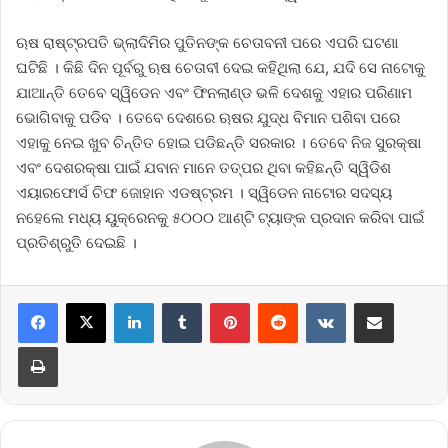
ଋଷ ରାଷ୍ଟ୍ରପତି ଭ୍ଲାଦିମିର ପୁତିନଙ୍କ ଚେତାବନୀ ପରେ ଏପରି ଘଟଣା
ଘଟିଛି । କିଛି ଦିନ ପୂର୍ବରୁ ଋଷ ଚେତାବୀ ଦେଇ କହିଥିଲା ଯେ, ଯଦି ସେ ନାଟୋକୁ
ଯାଆନ୍ତି ତେବେ ସ୍ୱିଡେନ ଏବଂ ଫିନଲାଣ୍ଡ ଭଳି ଦେଶକୁ ଏହାର ପରିଣାମ
ଭୋଗିବାକୁ ପଡିବ । ତେବେ ଦେଶରେ ଋଷର ଯୁଦ୍ଧ ବିମାନ ପଶିବା ପରେ
ଏହାକୁ ନେଇ ଖୁବ ଚିନ୍ତିତ ହୋଇ ପଡିଛନ୍ତି ସରକାର । ତେବେ ନିଜ ସୁରକ୍ଷା
ଏବଂ ଦେଶରକ୍ଷା ପାଇଁ ଯବାନ ମାନେ ତତ୍ପର ଥିବା କହିଛନ୍ତି ସ୍ୱିଡିଶ
ଏୟାରଫୋର୍ସ ଚିଫ ଜୋହାନ ଏଡଷ୍ଟ୍ରମ । ସ୍ୱିଡେନ ନାଟୋର ସଦସ୍ୟ
ନହେଲେ ମଧ୍ୟ ୟୁକ୍ରେନକୁ ୫୦୦୦ ଆଣ୍ଟି ଟ୍ୟାଙ୍କ ପ୍ରଦାନ କରିବା ପାଇଁ
ପ୍ରତିଶ୍ରୁତି ଦେଇଛି ।
LinkedIn
Tumblr
Pinterest
Reddit
VKontakte
Share via Email
Print