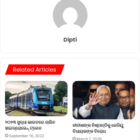
Dipti
Related Articles
୨୦୨୩ ସୁଦ୍ଧା ଭାରତରେ ଚାଲିବ
ନୀତୀଶଙ୍କ ନିଷ୍ପତ୍ତିକୁ ଜେଡିୟୁ
ହାଇଡ୍ରୋଜେନ୍ ଟ୍ରେନ
ବିଧାୟକଙ୍କ ବିରୋଧ
September 16, 2022
March 7, 2026