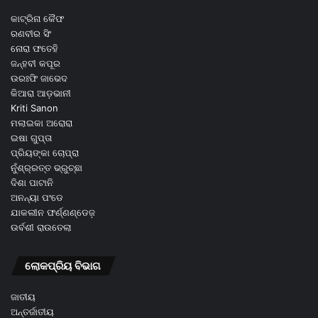
କାଟ୍ରିନା କୈଫ
ରଣବୀର ସିଂ
ନୋରା ଫତେହି
ଜନ୍ହବୀ କପୂର
ଉରଃଫି ଜାଭେଦ
କିଆରା ଆଡ଼ଭାନୀ
Kriti Sanon
ମଲାଇକା ଅରୋରା
ଇଷା ଗୁପ୍ତା
ପ୍ରିୟଙ୍କା ଚୋପ୍ରା
ନୁଁଶ୍ର୍ରତ୍ତ ଭ୍ରୁଚ୍ଛା
ଦିଶା ପାଟାନି
ଅନନ୍ୟା ପଂଡେ
ଯାକଲୀନ ଫର୍ଣ୍ଣଣ୍ଡେଜ଼
ଉର୍ବଶୀ ରାଉତେଲା
ଲୋକପ୍ରିୟ ବିଭାଗ
ଜାତୀୟ
ଅନ୍ତର୍ଜାତୀୟ