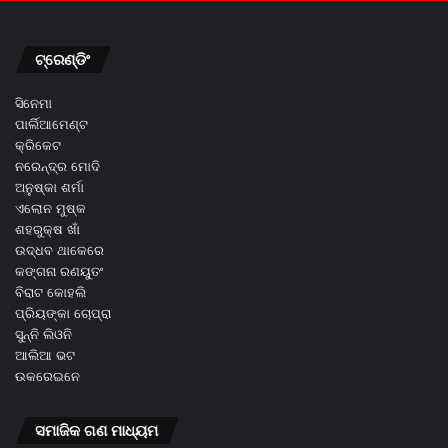
ଟ୍ରେଣ୍ଡିଂ
ସିନେମା
ପାର୍ଲିଆମେଣ୍ଟ
କ୍ରିକେଟ
ନରେନ୍ଦ୍ର ମୋଦି
ଅନୁଷ୍କା ଶର୍ମା
ଏଲୋନ ମୁଷ୍କ
ଶହରୁକ୍ଷ ଖାଁ
ଉଦ୍ଧବ ଥାକେରେ
କଙ୍ଗନା ରଣୟୁତଂ
ବିରାଟ କୋହଲି
ପ୍ରିୟଙ୍କା ଚୋପ୍ରା
ସୁନ୍ନି ଲିଓନି
ଆଲିଆ ଭଟ
ଉକରେଇନେ
ସମାଜିକ ଗଣ ମାଧ୍ୟମ