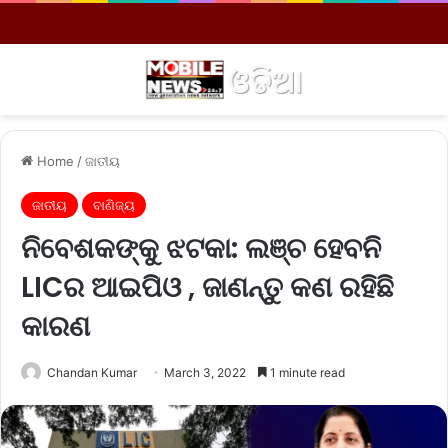
Menu
S
Home
/
ଜାତୀୟ
ଜାତୀୟ
ବାଣିଜ୍ୟ
ନିବେଶକଙ୍କୁ ଝଟକା: ଲଞ୍ଚ ହେବନି
LICର ଆଇପିଓ , ଜାଣନ୍ତୁ କଣ ରହିଛି
କାରଣ
Chandan Kumar
March 3, 2022
1 minute read