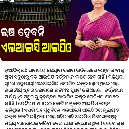
ନୂଆଦିଲ୍ଲୀ:
ଭାରତୀୟ ଶେୟାର ବଜାର ଇତିହାସରେ ଲଞ୍ଚ ହେବାକୁ
ଥିବା ସବୁଠାରୁ ବଡ ଆଇପିଓ ବର୍ତ୍ତମାନ ଲଞ୍ଚ ହେବ ନାହିଁ । ମିଳିଥିବା
ସୂଚନା ଅନୁଯାୟୀ ଏଲଆଇସିର ଆଇପିଓ ଲଞ୍ଚ ହୋଇଥିଲେ ଏହା
ଭାରତୀୟ ଷ୍ଟକ ବଜାରରେ ଇତିହାସ ସୃଷ୍ଟି କରିଥାନ୍ତା । ବର୍ତ୍ତମାନ
ପର୍ଯ୍ୟନ୍ତ ସବୁଠାରୁ ବୃହତ୍ତମ ଆଇପିଓ ଲଞ୍ଚ ପେଟିଏମ ନାମରେ
ରହିଛି । ପେଟିଏମ ୧୮୫୦୦ କୋଟି ଟଙ୍କାର ଆଇପିଓ ଲଞ୍ଚ
କରିଥିଲା । ଏପରି ପରସ୍ଥିତିରେ ଏଲଆଇସି ଆଇପିଓର ମୂଲ୍ୟ ୫
ଲକ୍ଷ କୋଟି ରହିଥିଲା । ଏହା ସହିତ ଏହି ଆଇପିଓ ନିବେଶକଙ୍କୁ
ମଧ୍ୟ ମାଲେମାଲ କରିବା ନେଇ ଆଶା କରାଯାଉଥିଲା । ତେବେ ଋଷ