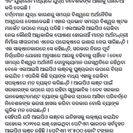
ଏବଂ ୟୁକ୍ରେନ ମଧ୍ୟରେ ଯୁଦ୍ଧ ନିବେଶକଙ୍କ ଆଶାକୁ ପାଣିଚିଆ
କରି ଦେଇଛି ।
ବର୍ତ୍ତମାନ ଯୁଦ୍ଧ କାରଣରୁ ସମଗ୍ର ବିଶ୍ୱରେ ଅର୍ଥନୈତିକ
ଅସ୍ଥିରତା ଦେଖାଦେଇଛି । ଏହାର ପ୍ରଭାବ ସମଗ୍ର ବିଶ୍ୱର ଷ୍ଟକ
ମାର୍କେଟ ଉପରେ ମଧ୍ୟ ପଡିଛି । ଏଲଆଇସି ଆଇପିଓ ରୋକିବା
ନେଇ କୌଣସି ଆଧିକାରିକ ଘୋଷଣା ହୋଇନାହିଁ ମାତ୍ର ଅର୍ଥମନ୍ତ୍ରୀ
ନିର୍ମାଳା ସୀତାରମଣ ଏନେଇ ପରୋକ୍ଷରେ ଇଶାରା ଦେଇ ସାରିଛନ୍ତି ।
ଏକ ସାକ୍ଷାତକାରରେ ସେ କହିଛନ୍ତି, ସରକାର ନିଜର ପୂର୍ବ
ନିର୍ଦ୍ଧାରିତ ଯୋଜନା ଅନୁସାରେ ଆଗକୁ ବଢିବାକୁ ଚାହିଁବେ । ତେବେ
ସମଗ୍ର ବିଶ୍ୱର ଅର୍ଥନୀତି ଦୋଦୁଲ୍ୟମାନ ପରସ୍ଥିତିରେ ରହିଥିବା
ବେଳେ ଏଲଆଇସି ଆଇପିଓ ଲଞ୍ଚକୁ ଘୁଞ୍ଚାଇବା ଉପରେ ବିଚାର
କରାଯିବ । ଏପରିକି କିଛି ବ୍ୟାଙ୍କ ମଧ୍ୟ ଏହାକୁ ରୋକିବା
ସପକ୍ଷରେ ମତ ବ୍ୟକ୍ତ କରିଛନ୍ତି । ଆଇପିଓ ଲଞ୍ଚ ପାଇଁ
ସରକାରଙ୍କ ଉପରେ ଚାପ ରହିବା ସ୍ୱାଭାବିକ । ତେବ ସରକାର
ଇନଭେଷ୍ଟମେଣ୍ଟ ବ୍ୟାଙ୍କ ଗୁଡିକର ଚାପରେ ଆସିବା ପରିବର୍ତ୍ତେ
ନିବେଶକଙ୍କ ଭରସା ହାସଲ କରିବା ଦରକାର ବୋଲି ବ୍ୟାଙ୍କ
ଗୁଡିକ ମତ ଦେଇଛନ୍ତି ।
ସେହିପରି ଯଦି ଆଇପିଓ ଲଞ୍ଚର ଇତିହାସକୁ ଲକ୍ଷ୍ୟ କରାଯିବ
ତାହେଲେ ୨୦୨୧ରେ ଲଞ୍ ହୋଇଥିବା ପେଟିଏମ ଭାରତର ସର୍ବବୃହତ
ଆଇପିଓ ଲଞ୍ଚ ରହିଛି । ପେଟିଏମ ୧୮୫୦୦ କୋଟି ଟଙ୍କାର