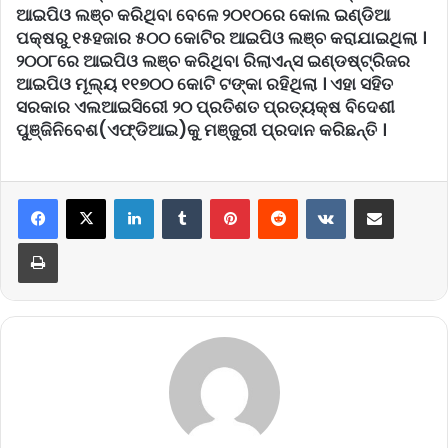
ଆଇପିଓ ଲଞ୍ଚ କରିଥିବା ବେଳେ ୨୦୧୦ରେ କୋଲ ଇଣ୍ଡିଆ
ପକ୍ଷରୁ ୧୫ହଜାର ୫୦୦ କୋଟିର ଆଇପିଓ ଲଞ୍ଚ କରାଯାଇଥିଲା ।
୨୦୦୮ରେ ଆଇପିଓ ଲଞ୍ଚ କରିଥିବା ରିଲାଏନ୍ସ ଇଣ୍ଡଷ୍ଟ୍ରିଜର
ଆଇପିଓ ମୂଲ୍ୟ ୧୧୭୦୦ କୋଟି ଟଙ୍କା ରହିଥିଲା । ଏହା ସହିତ
ସରକାର ଏଲଆଇସିରେୀ ୨୦ ପ୍ରତିଶତ ପ୍ରତ୍ୟକ୍ଷ ବିଦେଶୀ
ପୁଞ୍ଜିନିବେଶ(ଏଫ୍ଡିଆଇ)କୁ ମଞ୍ଜୁରୀ ପ୍ରଦାନ କରିଛନ୍ତି ।
LinkedIn
Tumblr
Pinterest
Reddit
VKontakte
Share via Email
Print