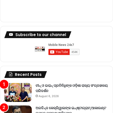
Subscribe to our channel
Recent Posts
ଚୀନ୍ ଓ ଇରାନ୍ ପ୍ରତିନିଧିଙ୍କ ଓଡ଼ିଶା ରାଜ୍ୟ ସଂଗ୍ରହାଳୟ
ପରିଦର୍ଶନ
August 6, 2026
ଅରବିନ୍ଦ କେଜ୍ରିୱାଲଙ୍କ ଇନ୍‌ଷ୍ଟାଗ୍ରାମ୍ ଆକାଉଣ୍ଟ