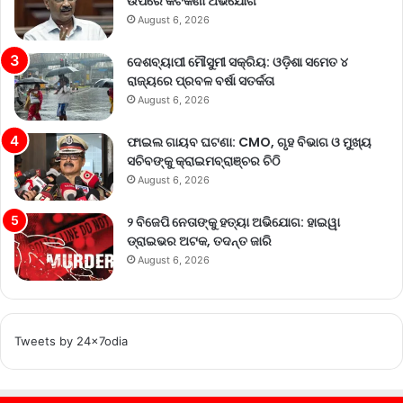
ଉପରେ କଟକଣା ଅଭିଯୋଗ
August 6, 2026
ଦେଶବ୍ୟାପୀ ମୌସୁମୀ ସକ୍ରିୟ: ଓଡ଼ିଶା ସମେତ ୪
ରାଜ୍ୟରେ ପ୍ରବଳ ବର୍ଷା ସତର୍କତା
August 6, 2026
ଫାଇଲ ଗାୟବ ଘଟଣା: CMO, ଗୃହ ବିଭାଗ ଓ ମୁଖ୍ୟ
ସଚିବଙ୍କୁ କ୍ରାଇମବ୍ରାଞ୍ଚର ଚିଠି
August 6, 2026
୨ ବିଜେପି ନେତାଙ୍କୁ ହତ୍ୟା ଅଭିଯୋଗ: ହାଇୱା
ଡ୍ରାଇଭର ଅଟକ, ତଦନ୍ତ ଜାରି
August 6, 2026
Tweets by 24x7odia