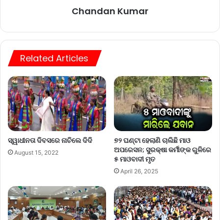
Chandan Kumar
Related Articles
ସ୍ୱାଧୀନତା ଦିବସରେ ନାଚିଲେ ଦିଦି
୭୨ ଘଣ୍ଟା ହେଲାଣି ଚାଲିଛି ମାଓ
ଅପରେସନ; ସୁରକ୍ଷା କର୍ମୀଙ୍କ ଗୁଳିରେ
August 15, 2022
୫ ମାଓବାଦୀ ମୃତ
April 26, 2025