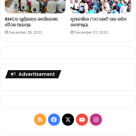
BMCର ପୂର୍ଣ୍ଣାଙ୍ଗ କର୍ପୋରେସନ
ନୂଆବର୍ଷରେ ୮୦୦ କୋଟି ପାର କରିବ
ବୈଠକ ଆରମ୍ଭ
ଜନସଂଖ୍ୟା
December 28, 2022
December 31, 2023
Advertisement
R
F
X
Y
I
S
a
o
n