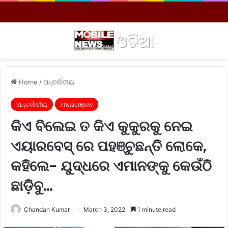
Menu
S
Home
/
ଅନ୍ତର୍ଜାତୀୟ
ଅନ୍ତର୍ଜାତୀୟ
ମନୋରଞ୍ଜନ
କିଏ ବିଲେଇ ତ କିଏ କୁକୁରକୁ ନେଇ
ଏୟାରବେସ୍ ରେ ପହଞ୍ଚୁଛନ୍ତି ଲୋକେ,
କହିଲେ- ଯୁଦ୍ଧରେ ଏମାନଙ୍କୁ କେଉଁଠି
ଛାଡ଼ିବୁ…
Chandan Kumar
March 3, 2022
1 minute read