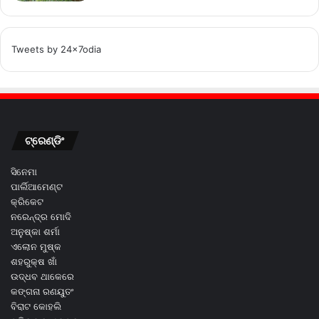
Tweets by 24x7odia
ଟ୍ରେଣ୍ଡିଂ
ସିନେମା
ପାର୍ଲିଆମେଣ୍ଟ
କ୍ରିକେଟ
ନରେନ୍ଦ୍ର ମୋଦି
ଅନୁଷ୍କା ଶର୍ମା
ଏଲୋନ ମୁଷ୍କ
ଶହରୁକ୍ଷ ଖାଁ
ଉଦ୍ଧବ ଥାକେରେ
କଙ୍ଗନା ରଣୟୁତଂ
ବିରାଟ କୋହଲି