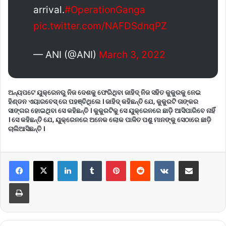
arrival.
#OperationGanga
pic.twitter.com/NAFDSdnqPZ
— ANI (@ANI)
March 3, 2022
ଅନ୍ୟପଟେ ୟୁକ୍ରେନରୁ ନିଜ ଦେଶକୁ ଫେରିଥିବା ଜାହିଦ୍ ନିଜ ସହିତ କୁକୁରକୁ ନେଇ
ହିଣ୍ଡନ ଏୟାରବେସ୍ ରେ ପହଞ୍ଚିଥିଲେ । ଜାହିଦ୍ କହିଛନ୍ତି ଯେ, କୁକୁରଟି ତାଙ୍କର
ସାଙ୍ଗର ହୋଇଥିବା ସେ କହିଛନ୍ତି । କୁକୁରଟିକୁ ସେ ୟୁକ୍ରେନରେ ଛାଡ଼ି ଆସିପାରିବେ ନାହିଁ
। ସେ କହିଛନ୍ତି ଯେ, ୟୁକ୍ରେନରେ ଅନେକ ଲୋକ ପାଳିତ ପଶୁ ମାନଙ୍କୁ ସେଠାରେ ଛାଡ଼ି
ଚାଲିଆସିଛନ୍ତି ।
LinkedIn
Tumblr
Pinterest
Reddit
VKontakte
Share via Email
Print