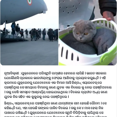
ନୂଆଦିଲ୍ଲୀ
:
ୟୁକ୍ରେନରେ ପରିସ୍ଥିତି ଗମ୍ଭୀର ହେବାରେ ଲାଗିଛି । ଭାରତ ସରକାର
ଯେକୌଣସି ପ୍ରକାରେ ଭାରତୀୟଙ୍କୁ ଫେରାଇ ଆଣିବାକୁ ପ୍ରୟାସ କରୁଛନ୍ତି । ଏହି
କ୍ରମରେ ୟୁକ୍ରେନରୁ ଯେତେବେଳେ ଏକ ବିମାନ ଆସି ହିଣ୍ଡନ୍ ଏୟାରବେସ୍ ରେ
ପହଞ୍ଚିଥିଲା ସେ ସମୟରେ ବିମାନରୁ ଜଣେ ଯୁବକ ଏକ ବିଲେଇ କୁ ନେଇ ପହଞ୍ଚିଥବଲେ
। ତାକୁ ଦେଖି ସମସ୍ତେ ଆଶ୍ଚର୍ଯ୍ୟ ହୋଇଯାଇଥିଲେ । ବିଲେଇ ବ୍ୟତୀତ ଅନ୍ୟ ଜଣେ
ଯୁବକ ନିଜ ସହିତ ଏକ କୁକୁରକୁ ନେଇ ପହଞ୍ଚିଥିଲେ ।
ହିଣ୍ଡନ୍ ଏୟାରବେସ୍ ରେ ପହଞ୍ଚିଥିବା ଜଣେ ଯାତ୍ରୀଙ୍କ ନାମ ହେଉଛି ଗୌତମ । ସେ
କହିଛନ୍ତି ଯେ, ଏହା ହେଉଛି ତାଙ୍କର ପାଳିତ ବିଲେଇ । ତାକୁ ସେ ୪ ମାସ ହେଲା ନିଜ
ପାଖରେ ରଖିଛନ୍ତି । ୟୁକ୍ରେନରେ ଯେତେବେଳେ ସ୍ଥିତି ବିଗିଡ଼ିବାକୁ ଲାଗିଥିଲା ସେ