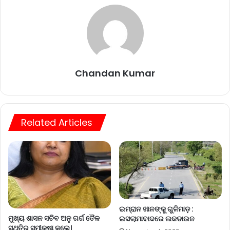
Chandan Kumar
Related Articles
ଇମ୍ରାନ ଖାନଙ୍କୁ ଗୁଳିମାଡ଼ :
ମୁଖ୍ୟ ଶାସନ ସଚିବ ଅନୁ ଗର୍ଗ ତୈଳ
ଇସଲାମାବାଦରେ ଲକଡାଉନ
ସ୍ଥିତିର ସମୀକ୍ଷା କଲେ।