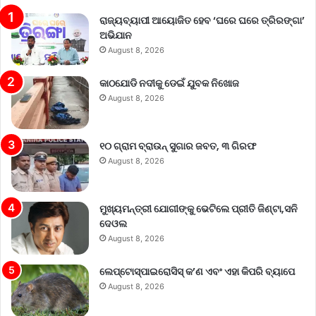
ରାଜ୍ୟବ୍ୟାପୀ ଆୟୋଜିତ ହେବ ‘ଘରେ ଘରେ ତ୍ରିରଙ୍ଗା’
ଅଭିଯାନ
August 8, 2026
କାଠଯୋଡି ନଦୀକୁ ଡେଇଁ ଯୁବକ ନିଖୋଜ
August 8, 2026
୧୦ ଗ୍ରାମ ବ୍ରାଉନ୍ ସୁଗାର ଜବତ, ୩ ଗିରଫ
August 8, 2026
ମୁଖ୍ୟମନ୍ତ୍ରୀ ଯୋଗୀଙ୍କୁ ଭେଟିଲେ ପ୍ରୀତି ଜିଣ୍ଟା,ସନି
ଦେଓଲ
August 8, 2026
ଲେପ୍ଟୋସ୍ପାଇରୋସିସ୍ କ’ଣ ଏବଂ ଏହା କିପରି ବ୍ୟାପେ
August 8, 2026