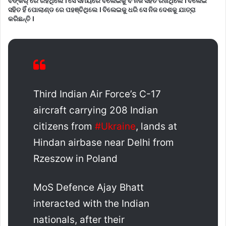
ବଙ୍କର୍ ରେ ରହିଥିଲେ । ସେ ସମୟରେ ବିଲେଇକୁ ବି ନିଜ ସହିତ ରଖିଥିଲେ । ବିଲେଇ
ସହିତ ହିଁ ପୋଲାଣ୍ଡ ରେ ପହଞ୍ଚିଥିଲେ । ବିଲେଇକୁ ଧରି ସେ ନିଜ ଦେଶକୁ ଯାତ୍ରା
କରିଛନ୍ତି ।
Third Indian Air Force’s C-17
aircraft carrying 208 Indian
citizens from
#Ukraine
, lands at
Hindan airbase near Delhi from
Rzeszow in Poland
MoS Defence Ajay Bhatt
interacted with the Indian
nationals, after their