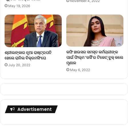
November 4, 2022
May 19, 2026
କଫି ହାଉସର ସମସ୍ତ କର୍ମଚାରୀଙ୍କ
ଶ୍ରୀଲଙ୍କାର ନୂଆ ରାଷ୍ଟ୍ରପତି
ପାଇଁ ଫିଲ୍ମ ‘ଜର୍ସି’ର ଟିକେଟ୍‌ ବୁକ୍‌ କଲେ
ହେଲେ ରାନିଲ ବିକ୍ରମସିଂଘେ
ମୃଣାଳ
July 20, 2022
May 6, 2022
Advertisement