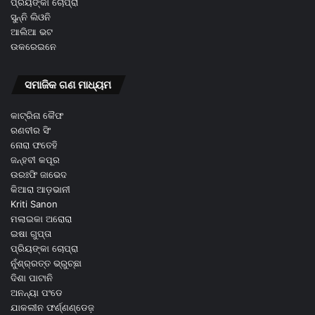
ପ୍ରିୟଙ୍କା ଚୋପ୍ରା
ସୁନ୍ନି ଲିଓନି
ଆଲିଆ ଭଟ
ଉକରେଇନେ
ସମାଜିକ ଗଣ ମାଧ୍ୟମ
କାଟ୍ରିନା କୈଫ
ରଣବୀର ସିଂ
ନୋରା ଫତେହି
ଜନ୍ହବୀ କପୂର
ଉରଃଫି ଜାଭେଦ
କିଆରା ଆଡ଼ଭାନୀ
Kriti Sanon
ମଲାଇକା ଅରୋରା
ଇଷା ଗୁପ୍ତା
ପ୍ରିୟଙ୍କା ଚୋପ୍ରା
ନୁଁଶ୍ର୍ରତ୍ତ ଭ୍ରୁଚ୍ଛା
ଦିଶା ପାଟାନି
ଅନନ୍ୟା ପଂଡେ
ଯାକଲୀନ ଫର୍ଣ୍ଣଣ୍ଡେଜ଼