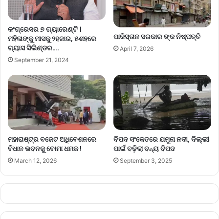
କଂଗ୍ରେସର ୭ ଗ୍ୟାରେଣ୍ଟି ।
ପାକିସ୍ତାନ ସରକାର ଙ୍କ ନିଷ୍ପତ୍ତି
ମହିଳାଙ୍କୁ ମାସକୁ ୨ହଜାର, ୫ଶହରେ
ଗ୍ୟାସ ସିଲିଣ୍ଡର….
April 7, 2026
September 21, 2024
ମହାରାଷ୍ଟ୍ର ବଜେଟ ଅଧିବେଶନରେ
ବିପଦ ସଂକେତରେ ଯମୁନା ନଦୀ, ଦିଲ୍ଲୀ
ବିଧାନ ଭବନକୁ ବୋମା ଧମକ !
ପାଇଁ ବଢ଼ିଲା ବନ୍ୟ ବିପଦ
March 12, 2026
September 3, 2025