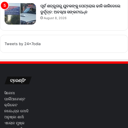
ପୂର୍ବ ଶତ୍ରୁତାରୁ ଯୁବକଙ୍କୁ ପେଟ୍ରୋଲ ଢାଳି ଜାଳିଦେଲେ
ଦୁର୍ବୃତ୍ତ: ଅବସ୍ଥା ସଙ୍କଟାପନ୍ନ
August 8, 2026
Tweets by 24x7odia
ଟ୍ରେଣ୍ଡିଂ
ସିନେମା
ପାର୍ଲିଆମେଣ୍ଟ
କ୍ରିକେଟ
ନରେନ୍ଦ୍ର ମୋଦି
ଅନୁଷ୍କା ଶର୍ମା
ଏଲୋନ ମୁଷ୍କ