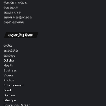
ନୁଁଶ୍ର୍ରତ୍ତ ଭ୍ରୁଚ୍ଛା
ଦିଶା ପାଟାନି
ଅନନ୍ୟା ପଂଡେ
ଯାକଲୀନ ଫର୍ଣ୍ଣଣ୍ଡେଜ଼
ଉର୍ବଶୀ ରାଉତେଲା
ଲୋକପ୍ରିୟ ବିଭାଗ
ଜାତୀୟ
ଅନ୍ତର୍ଜାତୀୟ
ପଲିଟିକ୍ସ
Odisha
Health
Business
Videos
Photos
Entertainment
Food
Opinion
Lifestyle
Education-Career