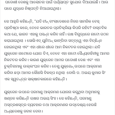
ପଡୋଶୀ ଦେଶକୁ ଆଲୋଚନା ପାଇଁ ପର୍ଯ୍ୟାପ୍ତ ସୁଯୋଗ ଦିଆଯାଇଛି। ଆଉ
ପରେ ଯୁଦ୍ଧର ନିଷ୍ପତ୍ତି ନିଆଯାଇଥିଲା।
ସେ ଆହୁରି କହିଛନ୍ତି, “ଯଦି ଚୀନ୍ ବାଂଲାଦେଶରେ ନିଜର ସାମରିକ ବେସ୍‌
ପ୍ରତିଷ୍ଠା କରେ, ତେବେ ଭାରତର ପ୍ରତିକ୍ରିୟା କିପରି ରହିବ? ବାସ୍ତବିକ
କଥା ଯେ, ଭାରତ ଏହାକୁ ପସନ୍ଦ କରିବ ନାହିଁ। ଋଷ ବିରୁଦ୍ଧରେ ନାଟୋ ଗଠନ
କରାଯାଇଥିଲା । ସୋଭିଏତ୍ ୟୁନିଅନ୍ ଭାଙ୍ଗିବା ସତ୍ତ୍ୱେ ଏହା ବିଚ୍ଛିନ୍ନ
ହୋଇନଥିଲା ଏବଂ ଏହା ଧୀରେ ଧୀରେ ଆମ ନିକଟତର ହୋଇଥିଲା। ଯଦି
ୟୁକ୍ରେନ ନାଟୋରେ ଯୋଗ ଦିଏ, ତେବେ ଏହା ନାଟୋ ସୈନ୍ୟବାହିନୀକୁ ଆମର
ନିକଟତର କରିବ। କାରଣ ୟୁକ୍ରେନ ଆମର ପଡୋଶୀ ଦେଶ ଏବଂ ଏହା
ଚୁକ୍ତିନାମାକୁ ଉଲ୍ଲଂଘନ କରିବ। ତେଣୁ ୟୁକ୍ରେନ୍‌ ଉପରେ ଆକ୍ରମଣ
କରିବା ଛଡ଼ା ଆମର କୌଣସି ବିକଳ୍ପ ନଥିଲା ବୋଲି ଡ. ଅଭୟ କୁମାର ସିଂ
ଏକ ସ୍ୱତନ୍ତ୍ର ସାକ୍ଷାତକାରରେ କହିଛନ୍ତି।
ୟୁକ୍ରେନ ଉପରେ ପରମାଣୁ ଆକ୍ରମଣ ଯୋଜନା କରୁଥିବା ଅନୁମାନକୁ
ଖଣ୍ଡନ କରିଛନ୍ତି ଋଷର ଅଭୟ ସିଂହ। ସେ କହିଛନ୍ତି, ପରମାଣୁ
ଅସ୍ତ୍ରଶସ୍ତ୍ର ବ୍ୟବହାର ତଥା ଆକ୍ରମଣର ଉଦ୍ଦେଶ୍ୟ ହେଉଛି
ଅନ୍ୟଦେଶକୁ ଜବାବ ଦେବା।