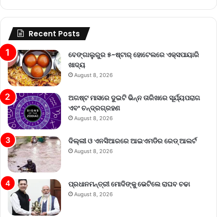
Recent Posts
ବେଙ୍ଗାଲୁରୁର ୫-ଷ୍ଟାର୍ ହୋଟେଲରେ ଏକ୍ସପାୟାରି
ଖାଦ୍ୟ
August 8, 2026
ଅଗଷ୍ଟ ମାସରେ ଦୁଇଟି ଭିନ୍ନ ତାରିଖରେ ସୂର୍ଯ୍ୟପରାଗ
ଏବଂ ଚନ୍ଦ୍ରଗ୍ରହଣ
August 8, 2026
ଦିଲ୍ଲୀ ଓ ଏନସିଆରରେ ଆଇଏମଡିର ରେଡ୍‌ ଆଲର୍ଟ
August 8, 2026
ପ୍ରଧାନମନ୍ତ୍ରୀ ମୋଦିଙ୍କୁ ଭେଟିଲେ ରାଘବ ଚଢା
August 8, 2026