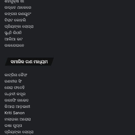
ଶହରୁକ୍ଷ ଖାଁ
ଉଦ୍ଧବ ଥାକେରେ
କଙ୍ଗନା ରଣୟୁତଂ
ବିରାଟ କୋହଲି
ପ୍ରିୟଙ୍କା ଚୋପ୍ରା
ସୁନ୍ନି ଲିଓନି
ଆଲିଆ ଭଟ
ଉକରେଇନେ
ସମାଜିକ ଗଣ ମାଧ୍ୟମ
କାଟ୍ରିନା କୈଫ
ରଣବୀର ସିଂ
ନୋରା ଫତେହି
ଜନ୍ହବୀ କପୂର
ଉରଃଫି ଜାଭେଦ
କିଆରା ଆଡ଼ଭାନୀ
Kriti Sanon
ମଲାଇକା ଅରୋରା
ଇଷା ଗୁପ୍ତା
ପ୍ରିୟଙ୍କା ଚୋପ୍ରା