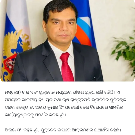
ମସ୍କୋ() ଋଷ୍ ଏବଂ ୟୁକ୍ରେନ ମଧ୍ୟରେ ଭୀଷଣ ଯୁଦ୍ଧ ଜାରି ରହିଛି। ଏ
ସମୟରେ ଭାରତୀୟ ବିଧାୟକ ତଥା ଋଷ ରାଷ୍ଟ୍ରପତି ଭ୍ଲାଦିମିର ପୁଟିନଙ୍କ
ଦଳର ସଦସ୍ୟ ଡ. ଅଭୟ କୁମାର ସିଂ ପଡୋଶୀ ଦେଶ ବିରୋଧରେ ସାମରିକ
କାର୍ଯ୍ୟାନୁଷ୍ଠାନକୁ ସମର୍ଥନ କରିଛନ୍ତି।
ଅଭୟ ସିଂ କହିଛନ୍ତି, ୟୁକ୍ରେନ ଉପରେ ଆକ୍ରମଣର ଯଥାର୍ଥତା ରହିଛି।