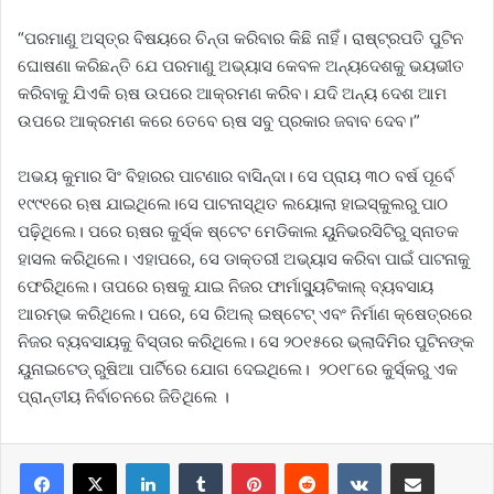
“ପରମାଣୁ ଅସ୍ତ୍ର ବିଷୟରେ ଚିନ୍ତା କରିବାର କିଛି ନାହିଁ। ରାଷ୍ଟ୍ରପତି ପୁଟିନ
ଘୋଷଣା କରିଛନ୍ତି ଯେ ପରମାଣୁ ଅଭ୍ୟାସ କେବଳ ଅନ୍ୟଦେଶକୁ ଭୟଭୀତ
କରିବାକୁ ଯିଏକି ଋଷ ଉପରେ ଆକ୍ରମଣ କରିବ। ଯଦି ଅନ୍ୟ ଦେଶ ଆମ
ଉପରେ ଆକ୍ରମଣ କରେ ତେବେ ଋଷ ସବୁ ପ୍ରକାର ଜବାବ ଦେବ।”
ଅଭୟ କୁମାର ସିଂ ବିହାରର ପାଟଣାର ବାସିନ୍ଦା। ସେ ପ୍ରାୟ ୩୦ ବର୍ଷ ପୂର୍ବେ
୧୯୯୧ରେ ଋଷ ଯାଇଥିଲେ।ସେ ପାଟନାସ୍ଥିତ ଲୟୋଲା ହାଇସ୍କୁଲରୁ ପାଠ
ପଢ଼ିଥିଲେ। ପରେ ଋଷର କୁର୍ସ୍କ ଷ୍ଟେଟ ମେଡିକାଲ ୟୁନିଭରସିଟିରୁ ସ୍ନାତକ
ହାସଲ କରିଥିଲେ। ଏହାପରେ, ସେ ଡାକ୍ତରୀ ଅଭ୍ୟାସ କରିବା ପାଇଁ ପାଟନାକୁ
ଫେରିଥିଲେ। ତାପରେ ଋଷକୁ ଯାଇ ନିଜର ଫାର୍ମାସ୍ୟୁଟିକାଲ୍ ବ୍ୟବସାୟ
ଆରମ୍ଭ କରିଥିଲେ। ପରେ, ସେ ରିଅଲ୍ ଇଷ୍ଟେଟ୍ ଏବଂ ନିର୍ମାଣ କ୍ଷେତ୍ରରେ
ନିଜର ବ୍ୟବସାୟକୁ ବିସ୍ତାର କରିଥିଲେ। ସେ ୨୦୧୫ରେ ଭ୍ଲାଦିମିର ପୁଟିନଙ୍କ
ୟୁନାଇଟେଡ୍ ରୁଷିଆ ପାର୍ଟିରେ ଯୋଗ ଦେଇଥିଲେ। ୨୦୧୮ରେ କୁର୍ସ୍କରୁ ଏକ
ପ୍ରାନ୍ତୀୟ ନିର୍ବାଚନରେ ​​ଜିତିଥିଲେ ।
LinkedIn
Tumblr
Pinterest
Reddit
VKontakte
Share via Email