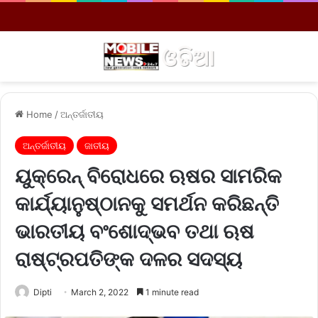
Menu
S
Home
/
ଅନ୍ତର୍ଜାତୀୟ
ଅନ୍ତର୍ଜାତୀୟ
ଜାତୀୟ
ୟୁକ୍ରେନ୍‌ ବିରୋଧରେ ଋଷର ସାମରିକ
କାର୍ଯ୍ୟାନୁଷ୍ଠାନକୁ ସମର୍ଥନ କରିଛନ୍ତି
ଭାରତୀୟ ବଂଶୋଦ୍ଭବ ତଥା ଋଷ
ରାଷ୍ଟ୍ରପତିଙ୍କ ଦଳର ସଦସ୍ୟ
Dipti
March 2, 2022
1 minute read