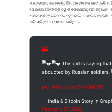
ଉତ୍ତରପ୍ରଦେଶ ଲକ୍ଷ୍ନୌର ଛାତ୍ରୀଜଣକ ହେଉଛନ୍ତି ଗାରିମା
ସେ ଋଷିୟ ସୈନିକଙ୍କ ଦ୍ୱାରା ଘେରିଯାଇଥିବାର କହୁଛନ୍ତି। 
ଫେବୃଆରୀ ୨୭ ତାରିଖ ଦିନ ଟ୍ୱିଟରରେ ଅପଲୋଡ ହୋଇଛି। ବୈଦେଶ
ଛାଡି ସାରିଥିବାର ଘୋଷଣା କରିଥିଲେ।
This girl is saying tha
abducted by Russian soldiers.
pic.twitter.com/SIvEu6jG8P
— India & ₿itcoin Story in Gra
February 27, 2022