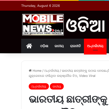
Thursday, August 6 2026
Home
ଓଡ଼ିଶା
ଜାତୀୟ
ରାଜନୀତି
ଅନ୍ତର୍ଜାତୀୟ
Home
/
ଅନ୍ତର୍ଜାତୀୟ
/
ଭାରତୀୟ ଛାତ୍ରୀଙ୍କୁ ଉଠାଇ ନେଉଛନ୍ତି
ୟୁକ୍ରେନରେ ଫଶିଥିବା ଲକ୍ଷ୍ନୌର ଝିଅ, Video Viral
ଅନ୍ତର୍ଜାତୀୟ
ଜାତୀୟ
ଭାରତୀୟ ଛାତ୍ରୀଙ୍କ