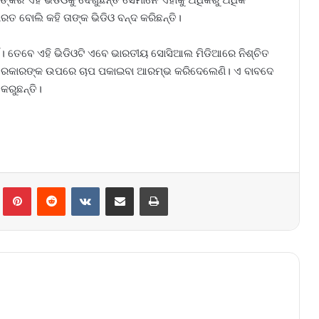
ତ ବୋଲି କହି ତାଙ୍କ ଭିଡିଓ ବନ୍ଦ କରିଛନ୍ତି।
ହିଁ। ତେବେ ଏହି ଭିଡିଓଟି ଏବେ ଭାରତୀୟ ସୋସିଆଲ ମିଡିଆରେ ନିଶ୍ଚିତ
କେ ସରକାରଙ୍କ ଉପରେ ଚାପ ପକାଇବା ଆରମ୍ଭ କରିଦେଲେଣି। ଏ ବାବଦେ
 କରୁଛନ୍ତି।
lr
Pinterest
Reddit
VKontakte
Share via Email
Print