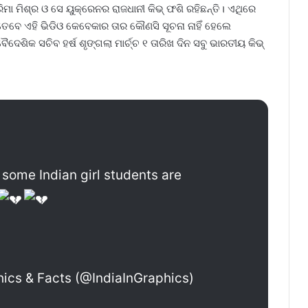
 ମିଶ୍ର ଓ ସେ ୟୁକ୍ରେନର ରାଜଧାନୀ କିଭ୍ ଫଶି ରହିଛନ୍ତି। ଏଥିରେ
ତେବେ ଏହି ଭିଡିଓ କେବେକାର ତାର କୌଣସି ସୂଚନା ନାହିଁ ହେଲେ
ିକ ସଚିବ ହର୍ଷ ଶୃଙ୍ଗଲା ମାର୍ଚ୍ଚ ୧ ତାରିଖ ଦିନ ସବୁ ଭାରତୀୟ କିଭ୍
t some Indian girl students are
phics & Facts (@IndiaInGraphics)