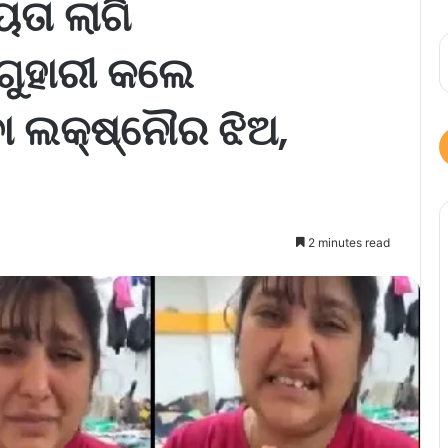
ତା ଲାଗି
 ଗୁହାରୀ କଲେ
ା ଲକ୍ଷ୍ନୌର ଝିଅ,
2 minutes read