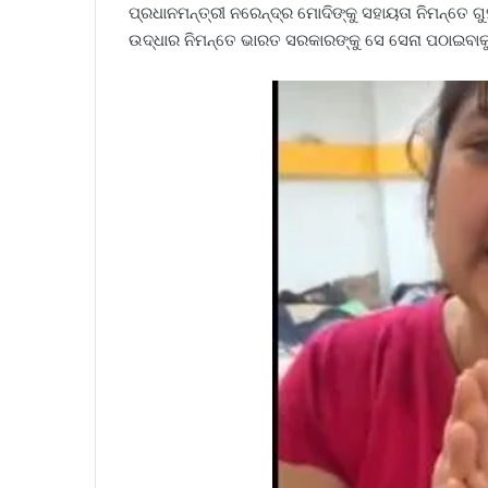
ପ୍ରଧାନମନ୍ତ୍ରୀ ନରେନ୍ଦ୍ର ମୋଦିଙ୍କୁ ସହାୟତା ନିମନ୍ତେ 
ଉଦ୍ଧାର ନିମନ୍ତେ ଭାରତ ସରକାରଙ୍କୁ ସେ ସେନା ପଠାଇବାକୁ