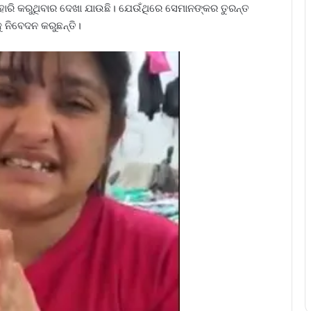
ଗୁହାରି କରୁଥିବାର ଦେଖା ଯାଉଛି। ଯେଉଁଥିରେ ସେମାନଙ୍କର ତୁରନ୍ତ
 ନିବେଦନ କରୁଛନ୍ତି।