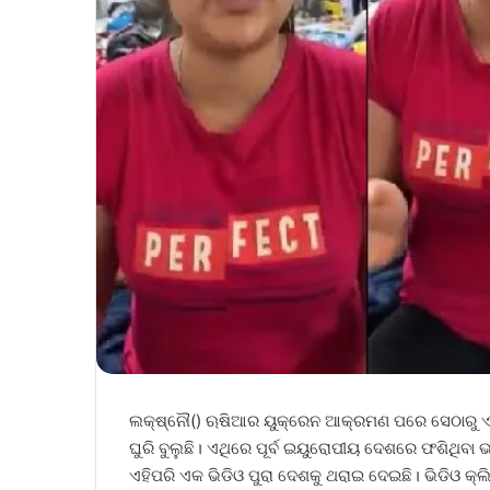
ଲକ୍ଷ୍ନୌ() ଋଷିଆର ୟୁକ୍ରେନ ଆକ୍ରମଣ ପରେ ସେଠାରୁ ଏ
ଘୁରି ବୁଲୁଛି। ଏଥିରେ ପୂର୍ବ ଇୟୁରୋପୀୟ ଦେଶରେ ଫଶିଥିବା
ଏହିପରି ଏକ ଭିଡିଓ ପୁରା ଦେଶକୁ ଥରାଇ ଦେଇଛି। ଭିଡିଓ କ୍