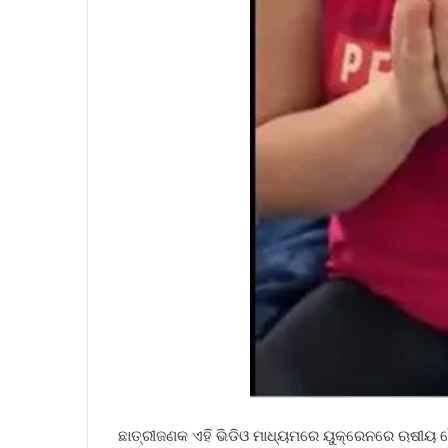
ଛାତ୍ରୀଜଣକ ଏହି ଭିଡିଓ ମାଧ୍ୟମରେ ୟୁକ୍ରେନରେ ଋଷୀୟ ସୈ