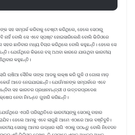
ଙ୍କ ସହ ସମ୍ପର୍କ କରିବାକୁ ଚେଷ୍ଟା କରିଥିଲେ, ହେଲେ ସେଠାରୁ
 ବି ନାହିଁ ବୋଲି ସେ ଏବେ ସ୍ପଷ୍ଟ ହୋଇସାରିଲେଣି ବୋଲି ଭିଡିଓରେ
ୋଗେ ସହର ଛାଡିବାର ମଧ୍ୟ ବିଚାର କରିଥିଲେ ବୋଲି କହୁଛନ୍ତି। ହେଲେ ସେ
ହୁଛନ୍ତି। ଯେଉଁଥିରେ କିଭରେ ବସ୍ ଅଥବା କାରରେ ଯାଉଥିବା ଭାରତୀୟ
ଥିବାର କହୁଛନ୍ତି।
 ଲାଗି ଋଷିଆ ସୈନିକ ତାଙ୍କ ଆଡକୁ ଲକ୍ଷ କରି ଗୁଳି ଓ ଗୋଳା ମାଡ଼
ରି କେଉଁ ଆଡେ ନେଇଯାଇଛନ୍ତି। ଯେଉଁମାନଙ୍କ ସମ୍ପର୍କରେ ଏବେ
ମା କାନ୍ଦିବା ସହ ଭାରତର ପ୍ରଧାନମନ୍ତ୍ରୀ ଓ ଉତ୍ତରପ୍ରଦେଶ
ଦକ୍ଷେପ ନେବା ନିମନ୍ତେ ଗୁହାରି କରିଛନ୍ତି।
ଯେଉଁଥିରେ ଏପରି ପରିସ୍ଥିତିରେ ଭାରତୀୟଙ୍କୁ ସେଠାରୁ ବାହାର
କରାଯିବ। ହେଲେ ଆମକୁ ଏବେ ଲାଗୁଛି ଆମେ ଏଠାରେ ଆଉ ବଞ୍ଚିବୁନି।
 ଭାରତୀୟ ସେନାକୁ ଆମର ଉଦ୍ଧାର ଲାଗି ଏଠାକୁ ପଠାନ୍ତୁ ବୋଲି ନିବେଦନ
୍କର ଏହି ଭିଡିଓକୁ ଦେଖୁଛନ୍ତି ସେମାନେ ଏହାକୁ ଅଧିକରୁ ଅଧିକ