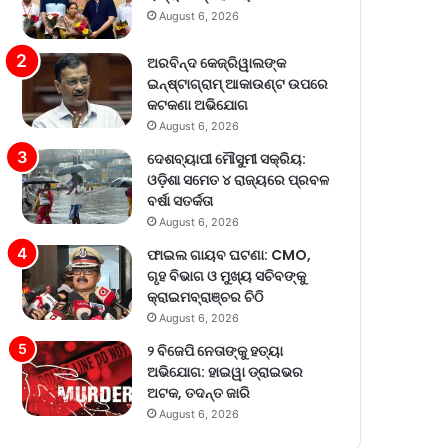
August 6, 2026
ଅରବିନ୍ଦ କେଜ୍ରିୱାଲଙ୍କ
ଇନ୍‌ଷ୍ଟାଗ୍ରାମ୍ ଆକାଉଣ୍ଟ ଉପରେ
କଟକଣା ଅଭିଯୋଗ
August 6, 2026
ଦେଶବ୍ୟାପୀ ମୌସୁମୀ ସକ୍ରିୟ:
ଓଡ଼ିଶା ସମେତ ୪ ରାଜ୍ୟରେ ପ୍ରବଳ
ବର୍ଷା ସତର୍କତା
August 6, 2026
ଫାଇଲ ଗାୟବ ଘଟଣା: CMO,
ଗୃହ ବିଭାଗ ଓ ମୁଖ୍ୟ ସଚିବଙ୍କୁ
କ୍ରାଇମବ୍ରାଞ୍ଚର ଚିଠି
August 6, 2026
୨ ବିଜେପି ନେତାଙ୍କୁ ହତ୍ୟା
ଅଭିଯୋଗ: ହାଇୱା ଡ୍ରାଇଭର
ଅଟକ, ତଦନ୍ତ ଜାରି
August 6, 2026