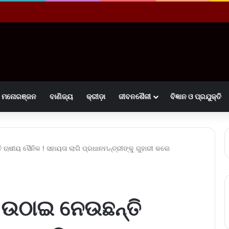
ମନୋରଞ୍ଜନ
ବାଣିଜ୍ୟ
କ୍ରୀଡ଼ା
ଜୀବନଶୈଳୀ
ବିଜ୍ଞାନ ଓ ପ୍ରଯୁକ୍ତି
 ଋଷୀୟ ସୈନିକ ! ସହାୟତା ଲାଗି ପ୍ରଧାନମନ୍ତ୍ରୀଙ୍କୁ ଗୁହାରୀ କଲେ
ୁ ଉଠାଇ ନେଉଛନ୍ତି