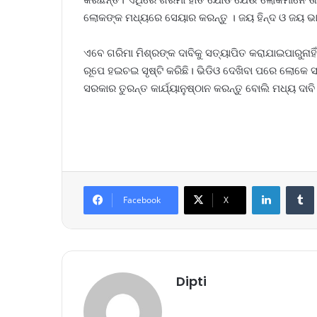
ଲୋକଙ୍କ ମଧ୍ୟରେ ସେୟାର କରନ୍ତୁ । ଜୟ ହିନ୍ଦ ଓ ଜୟ ଭାର
ଏବେ ଗରିମା ମିଶ୍ରଙ୍କ ଦାବିକୁ ସତ୍ୟାପିତ କରାଯାଇପାରୁନା
ରୂପେ ହଇଚଇ ସୃଷ୍ଟି କରିଛି। ଭିଡିଓ ଦେଖିବା ପରେ ଲୋ
ସରକାର ତୁରନ୍ତ କାର୍ଯ୍ୟାନୁଷ୍ଠାନ କରନ୍ତୁ ବୋଲି ମଧ୍ୟ ଦାବି
LinkedIn
Tumb
Facebook
X
Dipti