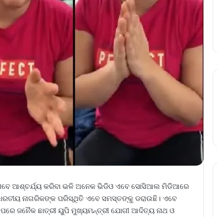
ବେ ଆଶ୍ଚର୍ଯ୍ୟ କରିବା ଭଳି ଅନେକ ଭିଡିଓ ଏବେ ସୋସିଆଲ ମିଡିଆରେ
 ଭାରତୀୟ ନାଗରିକଙ୍କ ପରିସ୍ଥିତି ଏବେ ସମସ୍ତଙ୍କୁ ଡରାଉଛି। ଏବେ
ଲିପରେ ଜନୈକ ଛାତ୍ରୀ ୟୁପି ମୁଖ୍ୟମନ୍ତ୍ରୀ ଯୋଗୀ ଆଦିତ୍ୟ ନାଥ ଓ