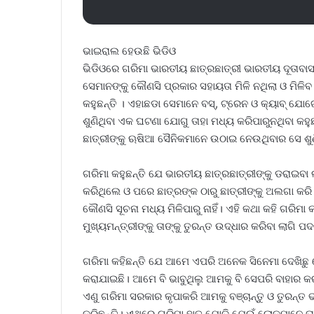
ଭାଇରାଲ ହେଉଛି ଭିଡିଓ
ଭିଡିଓରେ ଗରିମା ଭାରତୀୟ ଛାତ୍ରଛାତ୍ରୀ ଭାରତୀୟ ଦୂତାବାସ
ସେମାନଙ୍କୁ କୌଣସି ପ୍ରକାର ସହାୟତା ମିଳି ନଥିଲା ଓ ମିଳିବ
କହୁଛନ୍ତି । ଏହାଛଡା ସେମାନେ ବସ୍, ଟ୍ରେନ ଓ କ୍ୟାବ୍‌ ଯ
ଶୁଣିଥିବା ଏକ ଘଟଣା ଯୋଗୁ ତାହା ମଧ୍ୟ କରିପାରୁନଥିବା କ
ଛାତ୍ରୀଙ୍କୁ ଋଷିଆ ସୈନିକମାନେ ଉଠାଇ ନେଉଥିବାର ସେ ଶୁଣି
ଗରିମା କହୁଛନ୍ତି ଯେ ଭାରତୀୟ ଛାତ୍ରଛାତ୍ରୀଙ୍କୁ ଡରାଇବା
କରିଥିଲେ ଓ ପରେ ଛାତ୍ରଙ୍କ ଠାରୁ ଛାତ୍ରୀଙ୍କୁ ଅଲଗା କ
କୌଣସି ସୂଚନା ମଧ୍ୟ ମିଳିପାରୁ ନାହିଁ। ଏହି କଥା କହି ଗରି
ମୁଖ୍ୟମନ୍ତ୍ରୀଙ୍କୁ ତାଙ୍କୁ ତୁରନ୍ତ ଉଦ୍ଧାର କରିବା ଲାଗି ପ
ଗରିମା କହିଛନ୍ତି ଯେ ଆମେ ଏପରି ଅନେକ ସିନେମା ଦେଖିଛୁ 
କରାଯାଇଛି। ଆମେ ବି ଭାବୁଥିଲୁ ଆମକୁ ବି ସେପରି ବାହାର 
ଏଣୁ ଗରିମା ସରକାର କୃପାକରି ଆମକୁ ବଞ୍ଚାନ୍ତୁ ଓ ତୁରନ୍ତ
କରିଛନ୍ତି। ଏଥିରେ ଗରିମା ହାତ ଯୋଡି ଯେଉଁ ଲୋକମାନେ ତାଙ