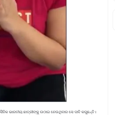
ନିକ ଭାରତୀୟ ଛାତ୍ରୀଙ୍କୁ ଉଠାଇ ନେଉଥିବାର ସେ ଦାବି କରୁଛନ୍ତି।