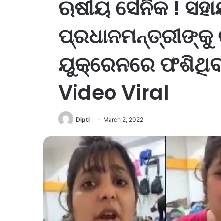
ଋଷୀୟ ସୈନିକ ! ସହାୟ
ପ୍ରଧାନମନ୍ତ୍ରୀଙ୍କୁ
ୟୁକ୍ରେନରେ ଫଶିଥିବ
Video Viral
Dipti
March 2, 2022