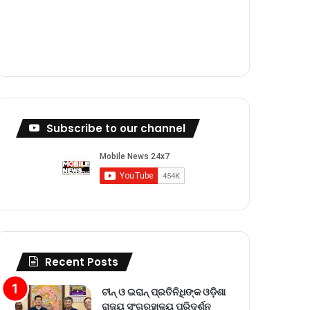
m
Subscribe to our channel
Recent Posts
ଚୀନ୍ ଓ ଇରାନ୍ ପ୍ରତିନିଧିଙ୍କ ଓଡ଼ିଶା
ରାଜ୍ୟ ସଂଗ୍ରହାଳୟ ପରିଦର୍ଶନ