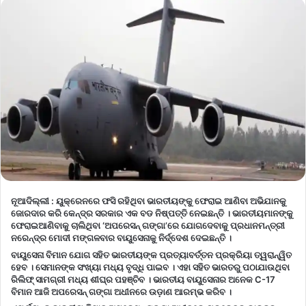
ନୂଆଦିଲ୍ଲୀ :
ୟୁକ୍ରେନରେ ଫସି ରହିଥିବା ଭାରତୀୟଙ୍କୁ ଫେରାଇ ଆଣିବା ଅଭିଯାନକୁ
ଜୋରଦାର କରି କେନ୍ଦ୍ର ସରକାର ଏକ ବଡ ନିଷ୍ପତ୍ତି ନେଇଛନ୍ତି । ଭାରତୀୟମାନଙ୍କୁ
ଫେରାଇଆଣିବାକୁ ଚାଲିଥିବା ‘ଅପରେସନ୍ ଗଙ୍ଗା’ରେ ଯୋଗଦେବାକୁ ପ୍ରଧାନମନ୍ତ୍ରୀ
ନରେନ୍ଦ୍ର ମୋଦୀ ମଙ୍ଗଳବାର ବାୟୁସେନାକୁ ନିର୍ଦ୍ଦେଶ ଦେଇଛନ୍ତି ।
ବାୟୁସେନା ବିମାନ ଯୋଗ ସହିତ ଭାରତୀୟଙ୍କ ପ୍ରତ୍ୟାବର୍ତ୍ତନ ପ୍ରକ୍ରିୟା ତ୍ୱରାନ୍ୱିତ
ହେବ । ସେମାନଙ୍କ ସଂଖ୍ୟା ମଧ୍ୟ ବୃଦ୍ଧି ପାଇବ । ଏହା ସହିତ ଭାରତରୁ ପଠାଯାଉଥିବା
ରିଲିଫ୍ ସାମଗ୍ରୀ ମଧ୍ୟ ଶୀଘ୍ର ପହଞ୍ଚିବ । ଭାରତୀୟ ବାୟୁସେନାର ଅନେକ C-17
ବିମାନ ଆଜି ଅପରେସନ୍ ଗଙ୍ଗା ଅଧୀନରେ ଉଡ଼ାଣ ଆରମ୍ଭ କରିବ ।