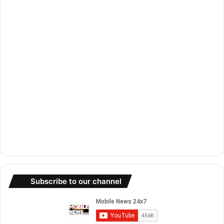
k
a
m
Subscribe to our channel