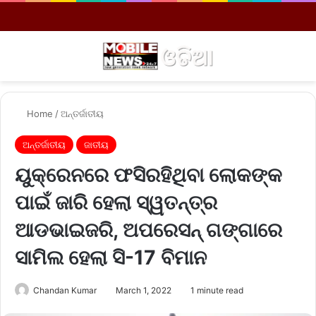
Menu
S
Home
/
ଅନ୍ତର୍ଜାତୀୟ
ଅନ୍ତର୍ଜାତୀୟ
ଜାତୀୟ
ୟୁକ୍ରେନରେ ଫସିରହିଥିବା ଲୋକଙ୍କ
ପାଇଁ ଜାରି ହେଲା ସ୍ୱତନ୍ତ୍ର
ଆଡଭାଇଜରି, ଅପରେସନ୍ ଗଙ୍ଗାରେ
ସାମିଲ ହେଲା ସି-17 ବିମାନ
Chandan Kumar
March 1, 2022
1 minute read