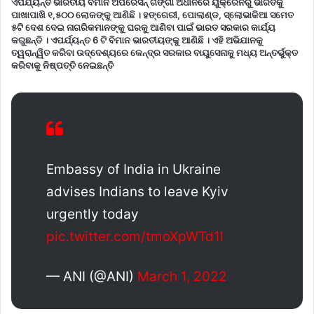
ଏପର୍ଯ୍ୟନ୍ତ ଭାରତୀୟ ବିମାନ ଅପରେସନ୍ ଗଙ୍ଗା ଅଧୀନରେ ୟୁକ୍ରେନରୁ ଭାରତକୁ
ପାଖାପାଖି ୧,୫୦୦ ଲୋକଙ୍କୁ ଆଣିଛି । ହଙ୍ଗେରୀ, ପୋଲାଣ୍ଡ, ସ୍ଲୋଭାକିଆ ସମେତ
୫ଟି ଦେଶ ଦେଇ ନାଗରିକମାନଙ୍କୁ ଘରକୁ ଆଣିବା ପାଇଁ ଭାରତ ସରକାର କାର୍ଯ୍ୟ
କରୁଛନ୍ତି । ଏପର୍ଯ୍ୟନ୍ତ 6 ଟି ବିମାନ ଭାରତୀୟଙ୍କୁ ଆଣିଛି । ଏହି ଅଭିଯାନକୁ
ତ୍ୱରାନ୍ୱିତ କରିବା ଉଦ୍ଦେଶ୍ୟରେ କେନ୍ଦ୍ର ସରକାର ବାୟୁସେନାକୁ ମଧ୍ୟ ଅନ୍ତର୍ଭୁକ୍ତ
କରିବାକୁ ନିଷ୍ପତ୍ତି ନେଇଛନ୍ତି
Embassy of India in Ukraine
advises Indians to leave Kyiv
urgently today
pic.twitter.com/tmoXpWTd1l
— ANI (@ANI)
March 1, 2022