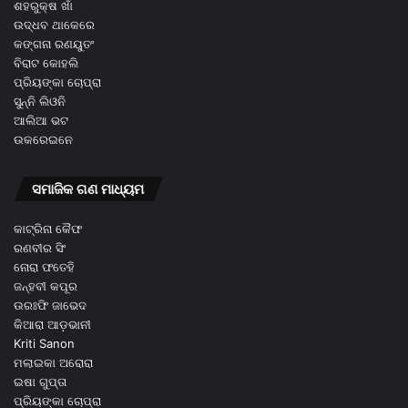
ଶହରୁକ୍ଷ ଖାଁ
ଉଦ୍ଧବ ଥାକେରେ
କଙ୍ଗନା ରଣୟୁତଂ
ବିରାଟ କୋହଲି
ପ୍ରିୟଙ୍କା ଚୋପ୍ରା
ସୁନ୍ନି ଲିଓନି
ଆଲିଆ ଭଟ
ଉକରେଇନେ
ସମାଜିକ ଗଣ ମାଧ୍ୟମ
କାଟ୍ରିନା କୈଫ
ରଣବୀର ସିଂ
ନୋରା ଫତେହି
ଜନ୍ହବୀ କପୂର
ଉରଃଫି ଜାଭେଦ
କିଆରା ଆଡ଼ଭାନୀ
Kriti Sanon
ମଲାଇକା ଅରୋରା
ଇଷା ଗୁପ୍ତା
ପ୍ରିୟଙ୍କା ଚୋପ୍ରା