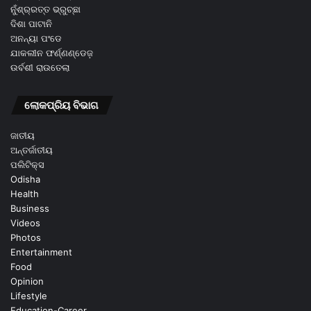
ନୁଁଶ୍ର୍ରତ୍ତ ଭ୍ରୁଚ୍ଛା
ଦିଶା ପାଟାନି
ଅନନ୍ୟା ପଂଡେ
ଯାକଲୀନ ଫର୍ଣ୍ଣଣ୍ଡେଜ଼
ଉର୍ବଶୀ ରାଉତେଲା
ଲୋକପ୍ରିୟ ବିଭାଗ
ଜାତୀୟ
ଅନ୍ତର୍ଜାତୀୟ
ପଲିଟିକ୍ସ
Odisha
Health
Business
Videos
Photos
Entertainment
Food
Opinion
Lifestyle
Education-Career