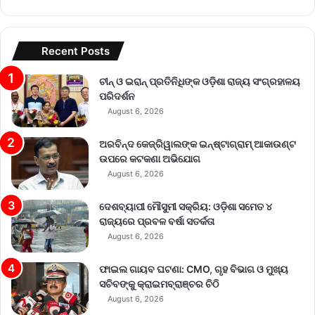
Recent Posts
ଚୀନ୍ ଓ ଇରାନ୍ ପ୍ରତିନିଧିଙ୍କ ଓଡ଼ିଶା ରାଜ୍ୟ ସଂଗ୍ରହାଳୟ
ପରିଦର୍ଶନ
August 6, 2026
ଅରବିନ୍ଦ କେଜ୍ରିୱାଲଙ୍କ ଇନ୍‌ଷ୍ଟାଗ୍ରାମ୍ ଆକାଉଣ୍ଟ
ଉପରେ କଟକଣା ଅଭିଯୋଗ
August 6, 2026
ଦେଶବ୍ୟାପୀ ମୌସୁମୀ ସକ୍ରିୟ: ଓଡ଼ିଶା ସମେତ ୪
ରାଜ୍ୟରେ ପ୍ରବଳ ବର୍ଷା ସତର୍କତା
August 6, 2026
ଫାଇଲ ଗାୟବ ଘଟଣା: CMO, ଗୃହ ବିଭାଗ ଓ ମୁଖ୍ୟ
ସଚିବଙ୍କୁ କ୍ରାଇମବ୍ରାଞ୍ଚର ଚିଠି
August 6, 2026