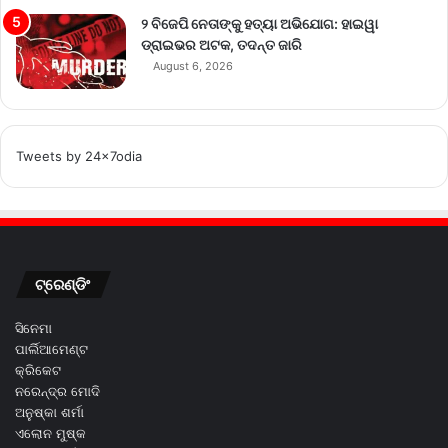
୨ ବିଜେପି ନେତାଙ୍କୁ ହତ୍ୟା ଅଭିଯୋଗ: ହାଇୱା
ଡ୍ରାଇଭର ଅଟକ, ତଦନ୍ତ ଜାରି
August 6, 2026
Tweets by 24x7odia
ଟ୍ରେଣ୍ଡିଂ
ସିନେମା
ପାର୍ଲିଆମେଣ୍ଟ
କ୍ରିକେଟ
ନରେନ୍ଦ୍ର ମୋଦି
ଅନୁଷ୍କା ଶର୍ମା
ଏଲୋନ ମୁଷ୍କ