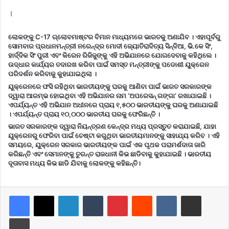
।
ଲୋକଙ୍କୁ C-17 ଗ୍ଲୋବମାଷ୍ଟର ବିମାନ ମାଧ୍ୟମରେ ଭାରତକୁ ଅଣାଯିବ । ଏହାପୂର୍ବରୁ
ସୋମବାର ପ୍ରଧାନମନ୍ତ୍ରୀ ନରେନ୍ଦ୍ର ମୋଦୀ ଜ୍ୟୋତିରାଦିତ୍ୟ ସିନ୍ଦିଆ, ଭି.କେ ସିଂ,
ହାର୍ଦ୍ଦିକ ସିଂ ପୁରୀ ଏବଂ କିରେନ ରିଜିଜୁଙ୍କୁ ଏହି ଅଭିଯାନରେ ଯୋଗଦେବାକୁ କହିଥିଲେ ।
ଉଦ୍ଧାର କାର୍ଯ୍ୟର ତଦାରଖ କରିବା ପାଇଁ ସମସ୍ତ ମନ୍ତ୍ରୀଙ୍କୁ ପଡୋଶୀ ୟୁକ୍ରେନ
ପରିଦର୍ଶନ କରିବାକୁ କୁହାଯାଇଥିଲା ।
ୟୁକ୍ରେନରେ ଫସି ରହିଥିବା ଭାରତୀୟଙ୍କୁ ଘରକୁ ଆଣିବା ପାଇଁ ଭାରତ ସରକାରଙ୍କ
ଦ୍ୱାରା ଆରମ୍ଭ ହୋଇଥିବା ଏହି ଅଭିଯାନର ନାମ ‘ଅପରେସନ୍ ଗଙ୍ଗା’ ରଖାଯାଇଛି ।
ଏପର୍ଯ୍ୟନ୍ତ ଏହି ଅଭିଯାନ ଅଧୀନରେ ପ୍ରାୟ ୧,୫୦୦ ଭାରତୀୟଙ୍କୁ ଘରକୁ ଅଣାଯାଇଛି
। ଏପର୍ଯ୍ୟନ୍ତ ପ୍ରାୟ ୧୦,୦୦୦ ଭାରତୀୟ ଘରକୁ ଫେରିଛନ୍ତି ।
ଭାରତ ସରକାରଙ୍କ ଦ୍ୱାରା ନିୟନ୍ତ୍ରଣ କେନ୍ଦ୍ର ମଧ୍ୟ ପ୍ରସ୍ତୁତ କରାଯାଇଛି, ଯାହା
ୟୁକ୍ରେନରୁ ଫେରିବା ପାଇଁ ଚେଷ୍ଟା କରୁଥିବା ଭାରତୀୟମାନଙ୍କୁ ସାହାଯ୍ୟ କରିବ । ଏହି
ସମୟରେ, ୟୁକ୍ରେନ ସରକାର ଭାରତୀୟଙ୍କ ପାଇଁ ଏକ ପୃଥକ ପରାମର୍ଶଦାତା ଜାରି
କରିଛନ୍ତି ଏବଂ ସେମାନଙ୍କୁ ତୁରନ୍ତ ରାଜଧାନୀ କିଭ ଛାଡିବାକୁ କୁହାଯାଇଛି । ଭାରତୀୟ
ଦୂତାବାସ ମଧ୍ୟ କିଭ ଛାଡି ଯିବାକୁ ଲୋକଙ୍କୁ କହିଛନ୍ତି।
LinkedIn
Tumblr
Pinterest
Reddit
VKontakte
Share via Email
Print