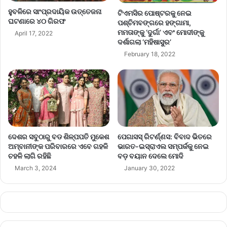
ହୁବଳିରେ ସାଂପ୍ରଦାୟିକ ଉତ୍ତେଜନା
ଟିଏମସିର ପୋଷ୍ଟରକୁ ନେଇ
ଘଟଣାରେ ୪୦ ଗିରଫ
ପଶ୍ଚିମବଙ୍ଗରେ ହଙ୍ଗାମା,
ମମତାଙ୍କୁ ‘ଦୁର୍ଗା’ ଏବଂ ମୋଦୀଙ୍କୁ
April 17, 2022
ଦର୍ଶାଗଲା ‘ମହିଷାସୁର’
February 18, 2022
ଦେଶର ସବୁଠାରୁ ବଡ ଶିଳ୍ପପତି ମୁକେଶ
ପେଗାସସ୍‌ ରିଟର୍ଣ୍ଣସ: ବିବାଦ ଭିତରେ
ଅମ୍ବାନୀଙ୍କ ପରିବାରରେ ଏବେ ଗହଳି
ଭାରତ-ଇସ୍ରାଏଲ ସମ୍ପର୍କକୁ ନେଇ
ଚହଳି ଲାଗି ରହିଛି
ବଡ଼ ବୟାନ ଦେଲେ ମୋଦି
March 3, 2024
January 30, 2022