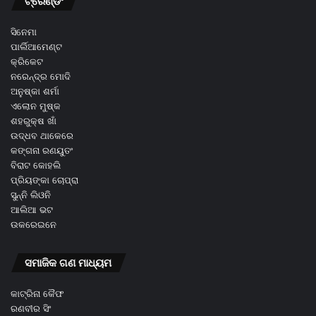
ଟ୍ରେଣ୍ଡିଂ
ସିନେମା
ପାର୍ଲିଆମେଣ୍ଟ
କ୍ରିକେଟ
ନରେନ୍ଦ୍ର ମୋଦି
ଅନୁଷ୍କା ଶର୍ମା
ଏଲୋନ ମୁଷ୍କ
ଶହରୁକ୍ଷ ଖାଁ
ଉଦ୍ଧବ ଥାକେରେ
କଙ୍ଗନା ରଣୟୁତଂ
ବିରାଟ କୋହଲି
ପ୍ରିୟଙ୍କା ଚୋପ୍ରା
ସୁନ୍ନି ଲିଓନି
ଆଲିଆ ଭଟ
ଉକରେଇନେ
ସମାଜିକ ଗଣ ମାଧ୍ୟମ
କାଟ୍ରିନା କୈଫ
ରଣବୀର ସିଂ