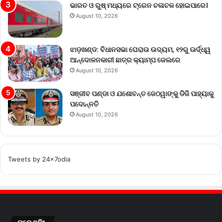
ଭାରତ ଓ ରୁଷ୍ ମଧ୍ୟରେ ଟ୍ରେନ ଚଳାଚଳ ହୋଇପାରେ।
August 10, 2026
ଝାଡ଼ଖଣ୍ଡ: ବିଧାନସଭା ଘେରାଉ ଉଦ୍ୟମ, ୧୨ରୁ ଊର୍ଦ୍ଧ୍ୱ
ଆନ୍ଦୋଳନକାରୀ ଛାତ୍ର କ୍ୟାମ୍ପ ଜେଲରେ
August 10, 2026
ସଞ୍ଜୀବ ପଣ୍ଡା ଓ ଯଶୋବନ୍ତ ଜେଠୱାଙ୍କୁ ଡିଜି ପାହ୍ୟାକୁ
ପଦୋନ୍ନତି
August 10, 2026
Tweets by 24x7odia