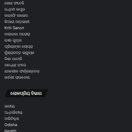
ନୋରା ଫତେହି
ଜନ୍ହବୀ କପୂର
ଉରଃଫି ଜାଭେଦ
କିଆରା ଆଡ଼ଭାନୀ
Kriti Sanon
ମଲାଇକା ଅରୋରା
ଇଷା ଗୁପ୍ତା
ପ୍ରିୟଙ୍କା ଚୋପ୍ରା
ନୁଁଶ୍ର୍ରତ୍ତ ଭ୍ରୁଚ୍ଛା
ଦିଶା ପାଟାନି
ଅନନ୍ୟା ପଂଡେ
ଯାକଲୀନ ଫର୍ଣ୍ଣଣ୍ଡେଜ଼
ଉର୍ବଶୀ ରାଉତେଲା
ଲୋକପ୍ରିୟ ବିଭାଗ
ଜାତୀୟ
ଅନ୍ତର୍ଜାତୀୟ
ପଲିଟିକ୍ସ
Odisha
Health