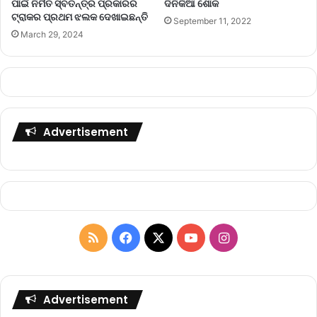
ପାଇଁ ନିର୍ମିତ ସ୍ବତନ୍ତ୍ର ପ୍ରକାରର
ଦିନିକିଆ ଶୋକ
ଟ୍ରାକର ପ୍ରଥମ ଝଲକ ଦେଖାଇଛନ୍ତି
September 11, 2022
March 29, 2024
Advertisement
R
F
X
Y
I
S
a
o
n
S
c
u
s
Advertisement