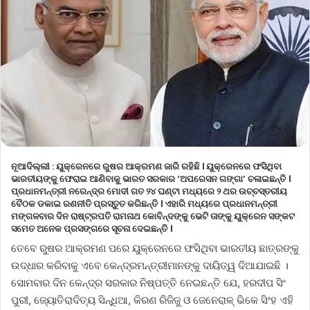
ନୂଆଦିଲ୍ଲୀ :
ୟୁକ୍ରେନରେ ରୁଷର ଆକ୍ରମଣ ଜାରି ରହିଛି । ୟୁକ୍ରେନରେ ଫସିଥିବା
ଭାରତୀୟଙ୍କୁ ଫେରାଇ ଆଣିବାକୁ ଭାରତ ସରକାର ‘ଅପରେସନ ଗଙ୍ଗା’ ଚଳାଇଛନ୍ତି ।
ପ୍ରଧାନମନ୍ତ୍ରୀ ନରେନ୍ଦ୍ର ମୋଦୀ ଗତ ୨୪ ଘଣ୍ଟା ମଧ୍ୟରେ ୨ ଥର ଉଚ୍ଚସ୍ତରୀୟ
ବୈଠକ ଡକାଇ ରଣନୀତି ପ୍ରସ୍ତୁତ କରିଛନ୍ତି । ଏହାରି ମଧ୍ୟରେ ପ୍ରଧାନମନ୍ତ୍ରୀ
ମଙ୍ଗଳବାର ଦିନ ରାଷ୍ଟ୍ରପତି ରାମନାଥ କୋବିନ୍ଦଙ୍କୁ ଭେଟି ତାଙ୍କୁ ୟୁକ୍ରେନ ସଙ୍କଟ
ସମେତ ଅନେକ ପ୍ରସଙ୍ଗରେ ସୂଚନା ଦେଇଛନ୍ତି ।
ତେବେ ରୁଷର ଆକ୍ରମଣ ପରେ ୟୁକ୍ରେନରେ ଫସିଥିବା ଭାରତୀୟ ଛାତ୍ରଙ୍କୁ
ଉଦ୍ଧାର କରିବାକୁ ଏବେ କେନ୍ଦ୍ରମନ୍ତ୍ରୀମାନଙ୍କୁ ଦାୟିତ୍ୱ ଦିଆଯାଇଛି ।
ସୋମବାର ଦିନ କେନ୍ଦ୍ର ସରକାର ନିଷ୍ପତ୍ତି ନେଇଛନ୍ତି ଯେ, ହରଦୀପ ସିଂ
ପୁରୀ, ଜ୍ୟୋତିରାଦିତ୍ୟ ସିନ୍ଧିଆ, କିରଣ ରିଜିଜୁ ଓ ଜେନେରାଳ୍ ଭିକେ ସିଂହ ଏହି