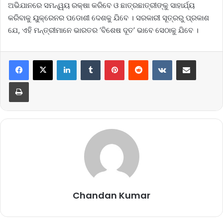
ଅଭିଯାନରେ ସମନ୍ୱୟ ରକ୍ଷା କରିବେ ଓ ଛାତ୍ରଛାତ୍ରୀଙ୍କୁ ସାହାର୍ଯ୍ୟ
କରିବାକୁ ୟୁକ୍ରେନର ପଡୋଶୀ ଦେଶକୁ ଯିବେ । ସରକାରୀ ସୂତ୍ରରୁ ପ୍ରକାଶ
ଯେ, ଏହି ମନ୍ତ୍ରୀମାନେ ଭାରତର ‘ବିଶେଷ ଦୂତ’ ଭାବେ ସେଠାକୁ ଯିବେ ।
LinkedIn
Tumblr
Pinterest
Reddit
VKontakte
Share via Email
Print
Chandan Kumar