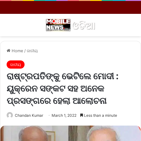
Menu
S
Home
/
ଜାତୀୟ
ଜାତୀୟ
ରାଷ୍ଟ୍ରପତିଙ୍କୁ ଭେଟିଲେ ମୋଦୀ :
ୟୁକ୍ରେନ ସଙ୍କଟ ସହ ଅନେକ
ପ୍ରସଙ୍ଗରେ ହେଲା ଆଲୋଚନା
Chandan Kumar
March 1, 2022
Less than a minute