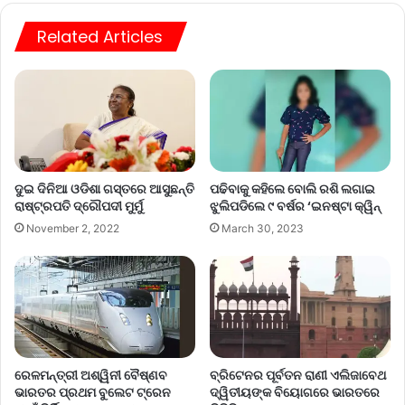
Related Articles
ଦୁଇ ଦିନିଆ ଓଡିଶା ଗସ୍ତରେ ଆସୁଛନ୍ତି
ପଢିବାକୁ କହିଲେ ବୋଲି ରଶି ଲଗାଇ
ରାଷ୍ଟ୍ରପତି ଦ୍ରୌପଦୀ ମୁର୍ମୁ
ଝୁଲିପଡିଲେ ୯ ବର୍ଷର ‘ଇନଷ୍ଟା କ୍ୱିନ୍
November 2, 2022
March 30, 2023
ରେଳମନ୍ତ୍ରୀ ଅଶ୍ୱିନୀ ବୈଷ୍ଣବ
ବ୍ରିଟେନର ପୂର୍ବତନ ରାଣୀ ଏଲିଜାବେଥ
ଭାରତର ପ୍ରଥମ ବୁଲେଟ ଟ୍ରେନ
ଦ୍ୱିତୀୟଙ୍କ ବିୟୋଗରେ ଭାରତରେ