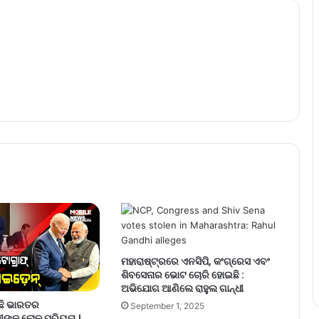
ମହାରାଷ୍ଟ୍ରରେ ଏନସିପି, କଂଗ୍ରେସ ଏବଂ
ଶିବସେନାର ଭୋଟ ଚୋରି ହୋଇଛି :
ଅଭିଯୋଗ ଆଣିଲେ ରାହୁଲ ଗାନ୍ଧୀ
ିଛି ଭାରତର
September 1, 2025
ୀଙ୍କ ଲୋକ ପ୍ରିୟତା ।