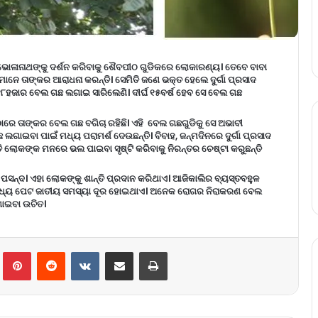
 ଭୋଳାନାଥଙ୍କୁ ଦର୍ଶନ କରିବାକୁ ଶୈବପୀଠ ଗୁଡିକରେ ଲୋକାରଣ୍ୟ। ତେବେ ବାବା
ାନେ ତାଙ୍କର ଆରାଧନା କରନ୍ତି। ସେମିତି ଜଣେ ଭକ୍ତ ହେଲେ ଦୁର୍ଗା ପ୍ରସାଦ
୍ଷ ୧୮ହଜାର ବେଲ ଗଛ ଲଗାଇ ସାରିଲେଣି। ଦୀର୍ଘ ୧୫ବର୍ଷ ହେବ ସେ ବେଲ ଗଛ
ାରେ ତାଙ୍କର ବେଲ ଗଛ ବଗିଚା ରହିଛି। ଏହି ବେଲ ଗଛଗୁଡିକୁ ସେ ଅଭାବୀ
ଗାଇବା ପାଇଁ ମଧ୍ୟ ପରାମର୍ଶ ଦେଉଛନ୍ତି। ବିବାହ, ଜନ୍ମଦିନରେ ଦୁର୍ଗା ପ୍ରସାଦ
ଲୋକଙ୍କ ମନରେ ଭଲ ପାଇବା ସୃଷ୍ଟି କରିବାକୁ ନିରନ୍ତର ଚେଷ୍ଟା କରୁଛନ୍ତି
 ପସନ୍ଦ। ଏହା ଲୋକଙ୍କୁ ଶାନ୍ତି ପ୍ରଦାନ କରିଥାଏ। ଆଜିକାଲିର ବ୍ୟସ୍ତବହୁଳ
 ମଧ୍ୟ ପେଟ ଜାତୀୟ ସମସ୍ୟା ଦୂର ହୋଇଥାଏ। ଅନେକ ରୋଗର ନିରାକରଣ ବେଲ
ଗାଇବା ଉଚିତ।
lr
Pinterest
Reddit
VKontakte
Share via Email
Print