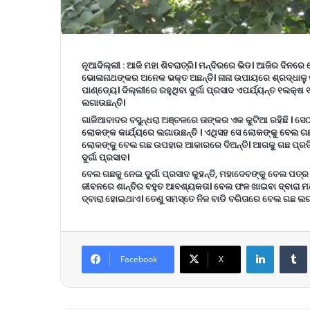
ନୂଆଦିଲ୍ଲୀ :
ଆଜି ମହା ଶିବରାତ୍ରି। ମନ୍ଦିରରେ ଭିଡ। ଆଜିର ଦିନରେ
ଭୋଳାନାଥଙ୍କର ଅନେକ ଭକ୍ତ ଅଛନ୍ତି। ନାନା ଉପାୟରେ ଶ୍ରଦ୍ଧାଳୁ ମ
ପାଣ୍ଡ୍ୟେ। ଦିଲ୍ଲୀରେ ରହୁଥିବା ଦୁର୍ଗା ପ୍ରସାଦ ଏପର୍ଯ୍ୟନ୍ତ ୧ଲକ
ଲଗାଉଛନ୍ତି।
ଗାଜିଆବାଦର ବସୁନ୍ଧରା ଅଞ୍ଚଳରେ ତାଙ୍କର ଏକ କୁଟିଆ ରହିଛି । ସେଠ
ଲୋକଙ୍କ କାର୍ଯ୍ୟରେ ଲଗାଉଛନ୍ତି । ଏଥିସହ ସେ ଲୋକଙ୍କୁ ବେଲ ଗଛ ଲ
ଲୋକଙ୍କୁ ବେଲ ଗଛ ଉପହାର ଆକାରରେ ଦିଅନ୍ତି। ଆଗକୁ ଗଛ ପ୍ରତି 
ଦୁର୍ଗା ପ୍ରସାଦ।
ବେଲ ଗଛକୁ ନେଇ ଦୁର୍ଗା ପ୍ରସାଦ କୁହନ୍ତି, ମହାଦେବଙ୍କୁ ବେଲ ପତ୍ର
ଜୀବନରେ ଶାନ୍ତିର ବହୁତ ଆବଶ୍ୟକତା। ବେଲ ଫଳ ଖାଇବା ଦ୍ବାରା
ଦ୍ବାରା ହୋଇଥାଏ। ତେଣୁ ସମସ୍ତେ ନିଜ ବାଡି ବଗିତାରେ ବେଲ ଗଛ ଲ
LinkedIn
Tumb
Facebook
X