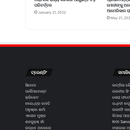
ପରିବର୍ତ୍ତନ
ମୋଦୀଙ୍କୁ ଅଟ
ଆମେରିକାର ରା
January 21, 2022
May 21, 20
ଟ୍ରେଣ୍ଡିଂ
ସମାଜି
ସିନେମା
କାଟ୍ରିନା 
ପାର୍ଲିଆମେଣ୍ଟ
ରଣବୀର ସିଂ
କ୍ରିକେଟ
ନୋରା ଫତେହ
ନରେନ୍ଦ୍ର ମୋଦି
ଜନ୍ହବୀ କପ
ଅନୁଷ୍କା ଶର୍ମା
ଉରଃଫି ଜା
ଏଲୋନ ମୁଷ୍କ
କିଆରା ଆଡ଼
ଶହରୁକ୍ଷ ଖାଁ
Kriti Sano
ଉଦ୍ଧବ ଥାକେରେ
ମଲାଇକା ଅ