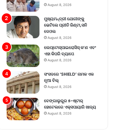
August 8, 2026
ମୁଖ୍ୟମନ୍ତ୍ରୀ ଯୋଗୀଙ୍କୁ
ଭେଟିଲେ ପ୍ରୀତି ଜିଣ୍ଟା,ସନି
ଦେଓଲ
August 8, 2026
ଲେପ୍ଟୋସ୍ପାଇରୋସିସ୍ କ’ଣ ଏବଂ
ଏହା କିପରି ବ୍ୟାପେ
August 8, 2026
ସଂସଦରେ ‘SHIELD’ ନାମକ ଏକ
ନୂଆ ବିଲ୍
August 8, 2026
ବେଙ୍ଗାଲୁରୁର ୫-ଷ୍ଟାର୍
ହୋଟେଲରେ ଏକ୍ସପାୟାରି ଖାଦ୍ୟ
August 8, 2026