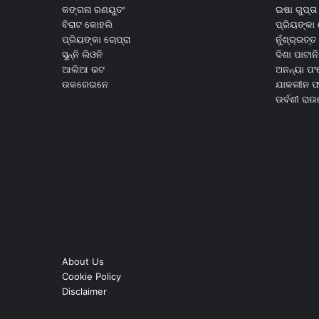
କଙ୍ଗନା ରଣୟୁତଂ
ଇଷା ଗୁପ୍ତା
ବିରାଟ କୋହଲି
ପ୍ରିୟଙ୍କା 
ପ୍ରିୟଙ୍କା ଚୋପ୍ରା
ନୁଁଶ୍ର୍ରତ୍ତ 
ସୁନ୍ନି ଲିଓନି
ଦିଶା ପାଟାନି
ଆଲିଆ ଭଟ
ଅନନ୍ୟା ପଂ
ଉକରେଇନେ
ଯାକଲୀନ ଫର
ଉର୍ବଶୀ ରା
About Us
Cookie Policy
Disclaimer