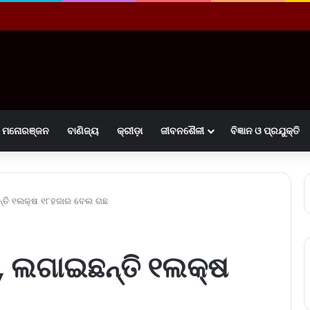
ମନୋରଞ୍ଜନ
ବାଣିଜ୍ୟ
କ୍ରୀଡ଼ା
ଜୀବନଶୈଳୀ
ବିଜ୍ଞାନ ଓ ପ୍ରଯୁକ୍ତି
୍ତି ୧ଲକ୍ଷ ୧୮ହଜାର ବେଲ ଗଛ
 ଲଗାଇଛନ୍ତି ୧ଲକ୍ଷ