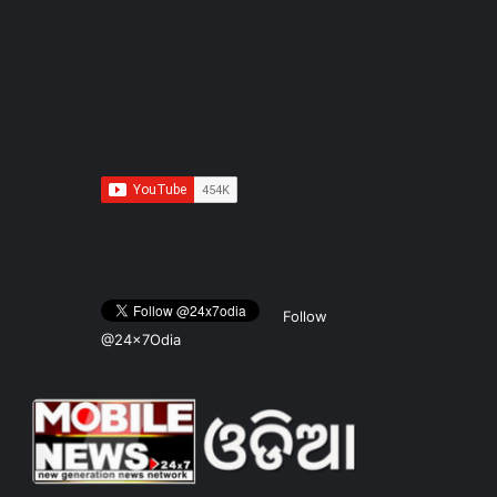
Follow
@24x7Odia