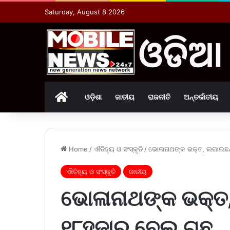
Saturday, August 8 2026
Home
ଓଡ଼ିଶା
ଜାତୀୟ
ରାଜନୀତି
ଅନ୍ତର୍ଜାତୀୟ
Home
/
ଐତିହ୍ୟ ଓ ସଂସ୍କୃତି
/
ଭୋଳାନାଥଙ୍କ ଭକ୍ତ, ଲଗାଇଛନ
ଐତିହ୍ୟ ଓ ସଂସ୍କୃତି
ଜାତୀୟ
ଭୋଳାନାଥଙ୍କ ଭକ୍ତ,
୧୮ହଜାର ବେଲ ଗଛ