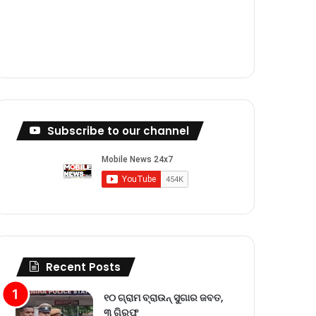
m
Subscribe to our channel
Recent Posts
୧୦ ଗ୍ରାମ ବ୍ରାଉନ୍ ସୁଗାର ଜବତ,
୩ ଗିରଫ