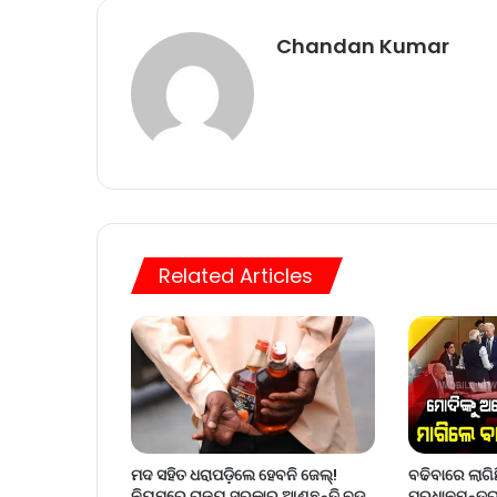
Chandan Kumar
Related Articles
ମଦ ସହିତ ଧରାପଡ଼ିଲେ ହେବନି ଜେଲ୍!
ବଢିବାରେ ଲାଗ
ନିୟମରେ ରାଜ୍ୟ ସରକାର ଆଣୁଛନ୍ତି ବଡ଼
ପ୍ରଧାନମନ୍ତ୍ର