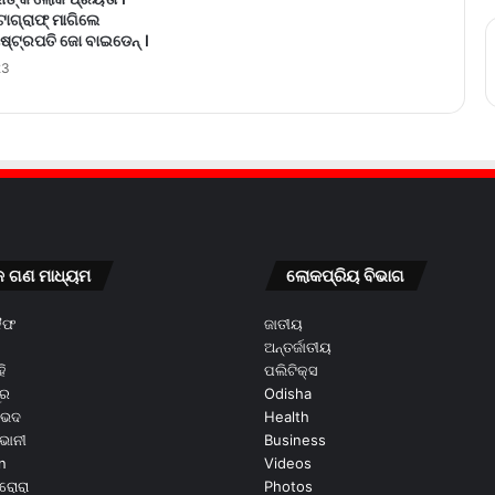
ୋଗ୍ରାଫ୍ ମାଗିଲେ
ଷ୍ଟ୍ରପତି ଜୋ ବାଇଡେନ୍ ।
23
କ ଗଣ ମାଧ୍ୟମ
ଲୋକପ୍ରିୟ ବିଭାଗ
କୈଫ
ଜାତୀୟ
ଅନ୍ତର୍ଜାତୀୟ
ି
ପଲିଟିକ୍ସ
ୂର
Odisha
ଭେଦ
Health
ଭାନୀ
Business
n
Videos
ରୋରା
Photos