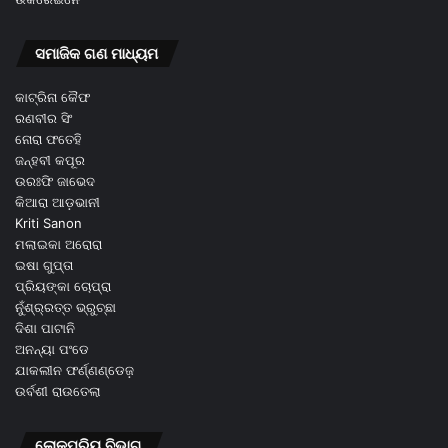
ସମାଜିକ ଗଣ ମାଧ୍ୟମ
କାଟ୍ରିନା କୈଫ
ରଣବୀର ସିଂ
ନୋରା ଫତେହି
ଜନ୍ହବୀ କପୂର
ଉରଃଫି ଜାଭେଦ
କିଆରା ଆଡ଼ଭାନୀ
Kriti Sanon
ମଲାଇକା ଅରୋରା
ଇଷା ଗୁପ୍ତା
ପ୍ରିୟଙ୍କା ଚୋପ୍ରା
ନୁଁଶ୍ର୍ରତ୍ତ ଭ୍ରୁଚ୍ଛା
ଦିଶା ପାଟାନି
ଅନନ୍ୟା ପଂଡେ
ଯାକଲୀନ ଫର୍ଣ୍ଣଣ୍ଡେଜ଼
ଉର୍ବଶୀ ରାଉତେଲା
ଲୋକପ୍ରିୟ ବିଭାଗ