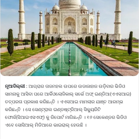
ନୂଆଦିଲ୍ଲୀ
: ଆଗ୍ରାର ତାଜମହଲ ଉପରେ ଉଡାଜାହାଜ ଉଡ଼ିବାର ଭିଡିଓ
ସାମନାକୁ ଆସିବା ପରେ ଆର୍କିଓଲୋଜିକାଲ୍ ସର୍ଭେ ଅଫ୍ ଇଣ୍ଡିଆ(ଏଏସଆଇ)
ତତ୍ପରତା ପ୍ରକାଶ କରିଛନ୍ତି । ଏଏସଆଇ ମାମଲାର ଯାଞ୍ଚ ଆରମ୍ଭ
କରିଛନ୍ତି । ସେ ସେଣ୍ଟ୍ରାଲ ଇଣ୍ଡଷ୍ଟ୍ରିଆଲ୍ ସିକ୍ୟୁରିଟି
ଫୋର୍ସ(ସିଆଇଏସଏଫ୍) କୁ ରିପୋର୍ଟ ମାଗିଛନ୍ତି । ୧୬ ସେକେଣ୍ଡର ଭିଡିଓ
ଏବେ ସୋସିଆଲ୍ ମିଡିଆରେ ଭାଇରାଲ୍ ହେଉଛି ।