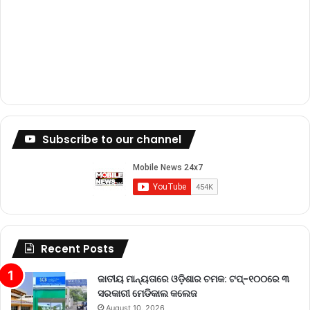
Subscribe to our channel
Recent Posts
ଜାତୀୟ ମାନ୍ୟତାରେ ଓଡ଼ିଶାର ଚମକ: ଟପ୍-୧୦୦ରେ ୩
ସରକାରୀ ମେଡିକାଲ କଲେଜ
August 10, 2026