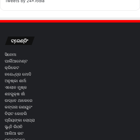
Tweets by 24x7odia
ଟ୍ରେଣ୍ଡିଂ
ସିନେମା
ପାର୍ଲିଆମେଣ୍ଟ
କ୍ରିକେଟ
ନରେନ୍ଦ୍ର ମୋଦି
ଅନୁଷ୍କା ଶର୍ମା
ଏଲୋନ ମୁଷ୍କ
ଶହରୁକ୍ଷ ଖାଁ
ଉଦ୍ଧବ ଥାକେରେ
କଙ୍ଗନା ରଣୟୁତଂ
ବିରାଟ କୋହଲି
ପ୍ରିୟଙ୍କା ଚୋପ୍ରା
ସୁନ୍ନି ଲିଓନି
ଆଲିଆ ଭଟ
ଉକରେଇନେ