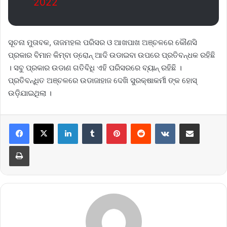
2022
ସୂଚନା ମୁତାବକ, ତାଜମହଲ ପରିସର ଓ ଆଖପାଖ ଅଞ୍ଚଳରେ କୌଣସି
ପ୍ରକାର ବିମାନ କିମ୍ବା ଡ୍ରୋନ୍ ଆଦି ଉଡାଇବା ଉପରେ ପ୍ରତିବନ୍ଧକ ରହିଛି
। ସବୁ ପ୍ରକାର ଉଡାଣ ଗତିବିଧି ଏହି ପରିସରରେ ବ୍ୟାନ୍ ରହିଛି ।
ପ୍ରତିବନ୍ଧିତ ଅଞ୍ଚଳରେ ଉଡାଜାହାଜ ଦେଖି ସୁରକ୍ଷାକର୍ମୀ ଙ୍କ ହୋସ୍
ଉଡ଼ିଯାଇଥିଲା ।
LinkedIn
Tumblr
Pinterest
Reddit
VKontakte
Share via Email
Print