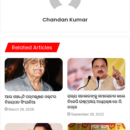
Chandan Kumar
Related Articles
ରାଜ୍ୟ ସରକାରଙ୍କୁ ସମାଲୋଚନା କଲେ
ଆଉ ନାହାନ୍ତି ପଦ୍ମଭୂଷଣ ଡକ୍ଟର
ବିଜେପି ରାଷ୍ଟ୍ରୀୟ ଅଧ୍ୟକ୍ଷ ଜେ.ପି.
ବିଜୟପତ ସିଂଘାନିଆ
ନଡ୍ଡା
March 29, 2026
September 29, 2022