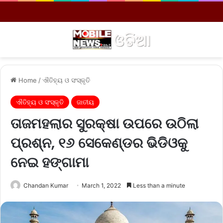
Menu
S
Home
/
ଐତିହ୍ୟ ଓ ସଂସ୍କୃତି
ଐତିହ୍ୟ ଓ ସଂସ୍କୃତି
ଜାତୀୟ
ତାଜମହଲାର ସୁରକ୍ଷା ଉପରେ ଉଠିଲା
ପ୍ରଶ୍ନ, ୧୬ ସେକେଣ୍ଡର ଭିଡିଓକୁ
ନେଇ ହଙ୍ଗାମା
Chandan Kumar
March 1, 2022
Less than a minute