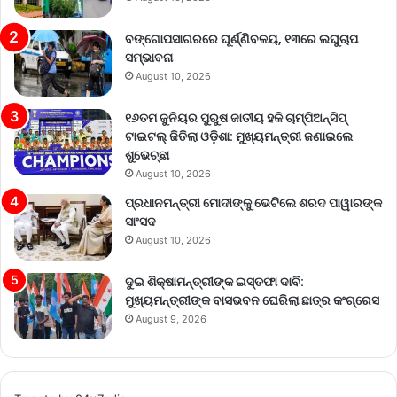
ବଙ୍ଗୋପସାଗରରେ ଘୂର୍ଣ୍ଣିବଳୟ, ୧୩ରେ ଲଘୁଚାପ
ସମ୍ଭାବନା
August 10, 2026
୧୬ତମ ଜୁନିୟର ପୁରୁଷ ଜାତୀୟ ହକି ଚାମ୍ପିଅନ୍‌ସିପ୍
ଟାଇଟଲ୍ ଜିତିଲା ଓଡ଼ିଶା: ମୁଖ୍ୟମନ୍ତ୍ରୀ ଜଣାଇଲେ
ଶୁଭେଚ୍ଛା
August 10, 2026
ପ୍ରଧାନମନ୍ତ୍ରୀ ମୋଦୀଙ୍କୁ ଭେଟିଲେ ଶରଦ ପାୱାରଙ୍କ
ସାଂସଦ
August 10, 2026
ଦୁଇ ଶିକ୍ଷାମନ୍ତ୍ରୀଙ୍କ ଇସ୍ତଫା ଦାବି:
ମୁଖ୍ୟମନ୍ତ୍ରୀଙ୍କ ବାସଭବନ ଘେରିଲା ଛାତ୍ର କଂଗ୍ରେସ
August 9, 2026