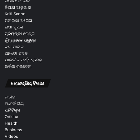
ଉରଃଫି ଜାଭେଦ
କିଆରା ଆଡ଼ଭାନୀ
Kriti Sanon
ମଲାଇକା ଅରୋରା
ଇଷା ଗୁପ୍ତା
ପ୍ରିୟଙ୍କା ଚୋପ୍ରା
ନୁଁଶ୍ର୍ରତ୍ତ ଭ୍ରୁଚ୍ଛା
ଦିଶା ପାଟାନି
ଅନନ୍ୟା ପଂଡେ
ଯାକଲୀନ ଫର୍ଣ୍ଣଣ୍ଡେଜ଼
ଉର୍ବଶୀ ରାଉତେଲା
ଲୋକପ୍ରିୟ ବିଭାଗ
ଜାତୀୟ
ଅନ୍ତର୍ଜାତୀୟ
ପଲିଟିକ୍ସ
Odisha
Health
Business
Videos