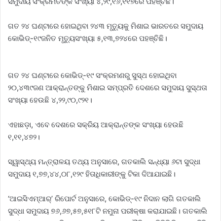
ସମୁଦାୟ ସଂକ୍ରମିତଙ୍କ ସଂଖ୍ୟା ୪,୨୯,୧୬,୧୧୭ରେ ପହଞ୍ଚିଛି।
ଗତ ୨୪ ଘଣ୍ଟାରେ ହୋଇଥିବା ୨୪୩ ମୃତ୍ୟୁକୁ ମିଶାଇ ଭାରତରେ ସମୁଦାୟ
କୋଭିଡ୍‌-୧୯ଜନିତ ମୃତ୍ୟୁସଂଖ୍ୟା ୫,୧୩,୭୨୪ରେ ପହଞ୍ଚିଛି।
ଗତ ୨୪ ଘଣ୍ଟାରେ କୋଭିଡ୍‌-୧୯ ସଂକ୍ରମଣରୁ ସୁସ୍ଥ ହୋଇଥିବା
୨୦,୪୩୯ଜଣ ଆକ୍ରାନ୍ତଙ୍କୁ ମିଶାଇ ସମ୍ପ୍ରତି ଦେଶରେ ସମୁଦାୟ ସୁସ୍ଥତା
ସଂଖ୍ୟା ହେଉଛି ୪,୨୨,୯୦,୯୨୧।
ଏହାଛଡ଼ା, ଏବେ ଦେଶରେ ସକ୍ରିୟ ଆକ୍ରାନ୍ତଙ୍କ ସଂଖ୍ୟା ହେଉଛି
୧,୧୧,୪୭୨।
ସ୍ୱାସ୍ଥ୍ୟ ମନ୍ତ୍ରାଳୟ ତଥ୍ୟ ଅନୁସାରେ, ଗତକାଲି ସନ୍ଧ୍ୟା ୬ଟା ସୁଦ୍ଧା
ସମୁଦାୟ ୧,୭୭,୪୪,୦୮,୧୨୯ ହିତାଧିକାରୀଙ୍କୁ ଟିକା ଦିଆଯାଇଛି।
‘ଆଇସିଏମ୍‌ଆର୍‌’ ରିପୋର୍ଟ ଅନୁସାରେ, କୋଭିଡ୍‌-୧୯ ନିଦାନ ଲାଗି ଗତକାଲି
ସୁଦ୍ଧା ସମୁଦାୟ ୭୬,୬୭,୫୭,୫୧୮ଟି ନମୁନା ପରୀକ୍ଷା କରାଯାଇଛି। ଗତକାଲି