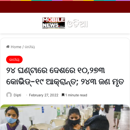
Menu
S
Home
/
ଜାତୀୟ
ଜାତୀୟ
୨୪ ଘଣ୍ଟାରେ ଦେଶରେ ୧୦,୨୭୩
କୋଭିଡ୍‌-୧୯ ଆକ୍ରାନ୍ତ; ୨୪୩ ଜଣ ମୃତ
Dipti
February 27, 2022
1 minute read