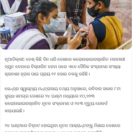
ନୂଆଦିଲ୍ଲୀ: ବେଶ୍‌ କିଛି ଦିନ ଧରି ଦେଶରେ କରୋନାଭାଇରସ୍‌ଜନିତ ମହାମାରୀ
ଦ୍ରୁତ ବେଗରେ ବିସ୍ତାରିତ ହେବା ପରେ ଏବେ ଦୈନିକ ସଂକ୍ରମଣ ସଂଖ୍ୟା
କ୍ରମଶଃ ହ୍ରାସ ପାଇ ପ୍ରାୟ ୧୧ ହଜାର ତଳକୁ ରହିଛି।
କେନ୍ଦ୍ର ସ୍ୱାସ୍ଥ୍ୟ ମନ୍ତ୍ରାଳାୟ ତଥ୍ୟ ଅନୁସାରେ, ରବିବାର ସକାଳ ୮ଟା
ସୁଦ୍ଧା ସମଗ୍ର ଦେଶରେ ୨୪ ଘଣ୍ଟା ମଧ୍ୟରେ ୧୦,୨୭୩
କରୋନାଭାଇରସ୍‌ଜନିତ ନୂତନ ସଂକ୍ରମଣ ଓ ୨୪୩ ମୃତ୍ୟୁ ରେକର୍ଡ
କରାଯାଇଛି।
୨୪ ଘଣ୍ଟାରେ ଚିହ୍ନଟ ହୋଇଥିବା ନୂତନ ଆକ୍ରାନ୍ତଙ୍କୁ ମିଶାଇ ଦେଶରେ