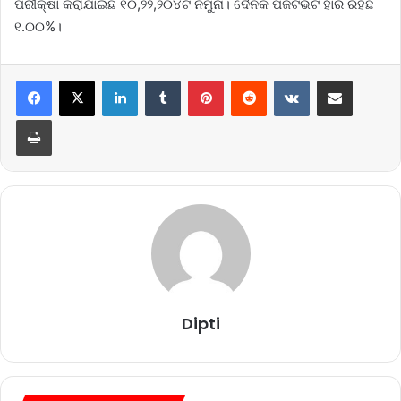
ପରୀକ୍ଷା କରାଯାଇଛି ୧୦,୨୨,୨୦୪ଟି ନମୁନା। ଦୈନିକ ପଜିଟିଭିଟି ହାର ରହିଛି
୧.୦୦%।
LinkedIn
Tumblr
Pinterest
Reddit
VKontakte
Share via Email
Print
Dipti