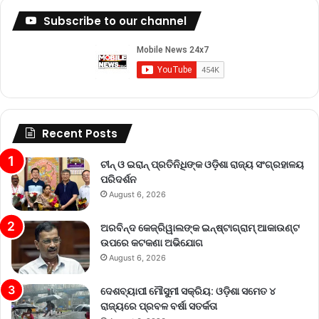
Subscribe to our channel
Recent Posts
ଚୀନ୍ ଓ ଇରାନ୍ ପ୍ରତିନିଧିଙ୍କ ଓଡ଼ିଶା ରାଜ୍ୟ ସଂଗ୍ରହାଳୟ
ପରିଦର୍ଶନ
August 6, 2026
ଅରବିନ୍ଦ କେଜ୍ରିୱାଲଙ୍କ ଇନ୍‌ଷ୍ଟାଗ୍ରାମ୍ ଆକାଉଣ୍ଟ
ଉପରେ କଟକଣା ଅଭିଯୋଗ
August 6, 2026
ଦେଶବ୍ୟାପୀ ମୌସୁମୀ ସକ୍ରିୟ: ଓଡ଼ିଶା ସମେତ ୪
ରାଜ୍ୟରେ ପ୍ରବଳ ବର୍ଷା ସତର୍କତା