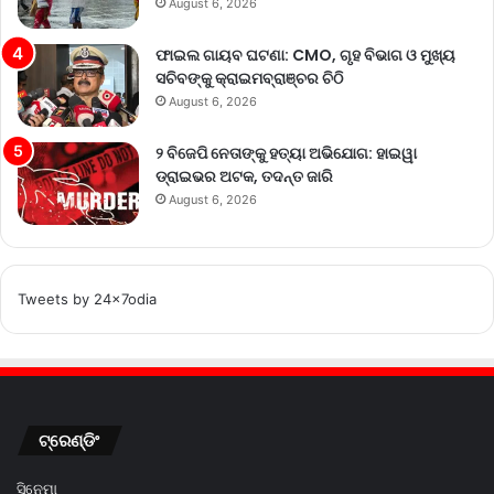
August 6, 2026
ଫାଇଲ ଗାୟବ ଘଟଣା: CMO, ଗୃହ ବିଭାଗ ଓ ମୁଖ୍ୟ
ସଚିବଙ୍କୁ କ୍ରାଇମବ୍ରାଞ୍ଚର ଚିଠି
August 6, 2026
୨ ବିଜେପି ନେତାଙ୍କୁ ହତ୍ୟା ଅଭିଯୋଗ: ହାଇୱା
ଡ୍ରାଇଭର ଅଟକ, ତଦନ୍ତ ଜାରି
August 6, 2026
Tweets by 24x7odia
ଟ୍ରେଣ୍ଡିଂ
ସିନେମା