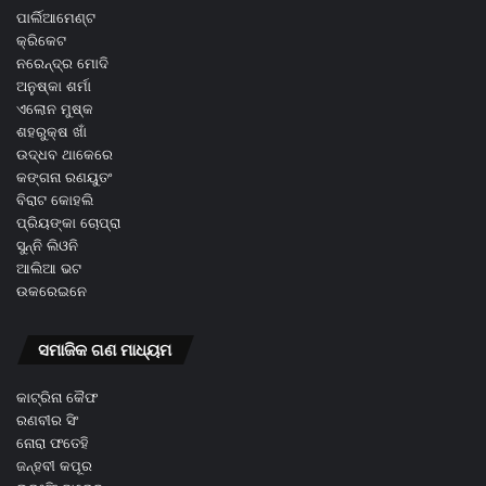
ପାର୍ଲିଆମେଣ୍ଟ
କ୍ରିକେଟ
ନରେନ୍ଦ୍ର ମୋଦି
ଅନୁଷ୍କା ଶର୍ମା
ଏଲୋନ ମୁଷ୍କ
ଶହରୁକ୍ଷ ଖାଁ
ଉଦ୍ଧବ ଥାକେରେ
କଙ୍ଗନା ରଣୟୁତଂ
ବିରାଟ କୋହଲି
ପ୍ରିୟଙ୍କା ଚୋପ୍ରା
ସୁନ୍ନି ଲିଓନି
ଆଲିଆ ଭଟ
ଉକରେଇନେ
ସମାଜିକ ଗଣ ମାଧ୍ୟମ
କାଟ୍ରିନା କୈଫ
ରଣବୀର ସିଂ
ନୋରା ଫତେହି
ଜନ୍ହବୀ କପୂର