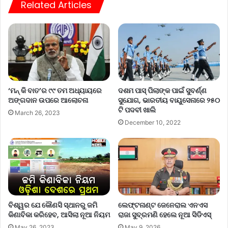
Related Articles
‘ମନ୍ କି ବାତ’ର ୯୯ ତମ ଅଧ୍ୟାୟରେ
ଦଶମ ପାସ୍ ପିଲାଙ୍କ ପାଇଁ ସୁବର୍ଣ୍ଣ
ଅଙ୍ଗଦାନ ଉପରେ ଆଲୋଚନା
ସୁଯୋଗ, ଭାରତୀୟ ବାୟୁସେନାରେ ୨୫୦
ଟି ପଦବୀ ଖାଲି
March 26, 2023
December 10, 2022
ବିଶ୍ୱର ଯେ କୌଣସି ସ୍ଥାନରୁ ଜମି
ଲେଫ୍ଟନାଣ୍ଟ ଜେନେରାଲ ଏନଏସ
କିଣାବିକା କରିହେବ, ଆସିଲା ନୂଆ ନିୟମ
ରାଜା ସୁବ୍ରମଣି ହେଲେ ନୂଆ ସିଡିଏସ୍
May 26, 2023
May 9, 2026