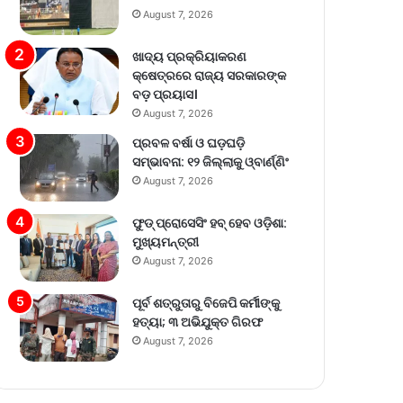
August 7, 2026
ଖାଦ୍ୟ ପ୍ରକ୍ରିୟାକରଣ
କ୍ଷେତ୍ରରେ ରାଜ୍ୟ ସରକାରଙ୍କ
ବଡ଼ ପ୍ରୟାସ।
August 7, 2026
ପ୍ରବଳ ବର୍ଷା ଓ ଘଡ଼ଘଡ଼ି
ସମ୍ଭାବନା: ୧୨ ଜିଲ୍ଲାକୁ ଓ୍ବାର୍ଣ୍ଣିଂ
August 7, 2026
ଫୁଡ୍ ପ୍ରୋସେସିଂ ହବ୍ ହେବ ଓଡ଼ିଶା:
ମୁଖ୍ୟମନ୍ତ୍ରୀ
August 7, 2026
ପୂର୍ବ ଶତ୍ରୁତାରୁ ବିଜେପି କର୍ମୀଙ୍କୁ
ହତ୍ୟା; ୩ ଅଭିଯୁକ୍ତ ଗିରଫ
August 7, 2026