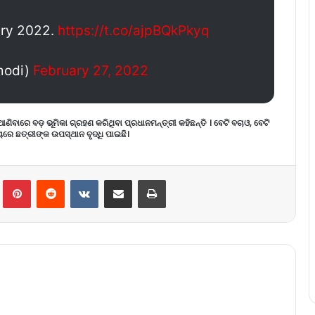
ry 2022.
https://t.co/ajpBQkPkyq
modi)
February 27, 2022
ରେ ବଡ଼ ଭୂମିକା ଗ୍ରହଣ କରିଥିବା ପ୍ରଧାନମନ୍ତ୍ରୀ କହିଛନ୍ତି । ବେଟି ବଚାଓ, ବେଟି
 ଛତ୍ରୀଙ୍କ ଉପସ୍ଥାନ ବୃଦ୍ଧି ପାଇଛି।
lr
Pinterest
Reddit
VKontakte
Share via Email
Print