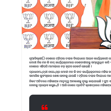
ନୂଆଦିଲ୍ଲୀ() ଦେଶରେ ଟ୍ରିପଲ ତଲାକ ବିରୋଧରେ ଆଇନ କାର୍ଯ୍ୟକାରୀ ହେ
ମୋଦୀ ନିଜ ମନ କି ବାତ୍ କାର୍ଯ୍ୟକ୍ରମରେ ଦେଶବାସୀଙ୍କୁ ସମ୍ୱୋଧିତ କର
ଦେଶରେ ଏହିପରି ମାମଲାରେ ବଡ଼ ହ୍ରାସ ରେକର୍ଡ ହୋଇଛି ।
ପ୍ରଧାନମନ୍ତ୍ରୀ ନରେନ୍ଦ୍ର ମୋଦୀ ମନ କି ବାତ କାର୍ଯ୍ୟକ୍ରମରେ ମହିଳ
ସାମାଜିକ କୁସଂସ୍କାର ଶେଷ ହେବାକୁ ଯାଉଛି । ଟ୍ରିପଲ ତଲାକ ବିରୋଧର ଆ
ନିକଟ ଅତିତରେ ମହିଳାଙ୍କ ମାତୃତ୍ୱ ଅବକାଶକୁ ବୃଦ୍ଧି କରାଯାଇଛି । ପୁ
ଦେବାକୁ ପ୍ରୟାସ କରୁଛନ୍ତି । ଆଜି ଦେଶର ପ୍ରତିଟି କ୍ଷେତ୍ରରେ ମହିଳାଙ୍କ