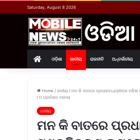
Saturday, August 8 2026
Home
ଓଡ଼ିଶା
ଜାତୀୟ
ରାଜନୀତି
ଅନ୍ତର୍ଜାତୀୟ
Home
/
ଜାତୀୟ
/
ମନ କି ବାତରେ ପ୍ରଧାନମନ୍ତ୍ରୀଙ୍କ ମହି
୮୦ ପ୍ରତିଶତ ମାମଲା
ଜାତୀୟ
ମନ କି ବାତରେ ପ୍ରଧା