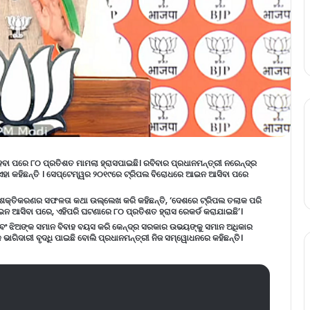
ବା ପରେ ୮୦ ପ୍ରତିଶତ ମାମଲା ହ୍ରାସପାଇଛି। ରବିବାର ପ୍ରଧାନମନ୍ତ୍ରୀ ନରେନ୍ଦ୍ର
ି ଏହା କହିଛନ୍ତି । ସେପ୍ଟେମ୍ୱର ୨୦୧୯ରେ ଟ୍ରିପଲ ବିରୋଧରେ ଆଇନ ଆସିବା ପରେ
ା ସଶକ୍ତିକରଣର ସଫଳତା କଥା ଉଲ୍ଲେଖ କରି କହିଛନ୍ତି, ‘ଦେଶରେ ଟ୍ରିପଲ ତଲାକ ପରି
ଇନ ଆସିବା ପରେ, ଏହିପରି ଘଟଣାରେ ୮୦ ପ୍ରତିଶତ ହ୍ରାସ ରେକର୍ଡ କରାଯାଇଛି’।
ଅ ଏବଂ ଝିଅଙ୍କ ସମାନ ବିବାହ ବୟସ କରି କେନ୍ଦ୍ର ସରକାର ଉଭୟଙ୍କୁ ସମାନ ଅଧିକାର
 ଭାଗିଦାରୀ ବୃଦ୍ଧି ପାଇଛି ବୋଲି ପ୍ରଧାନମନ୍ତ୍ରୀ ନିଜ ସମ୍ୱୋଧନରେ କହିଛନ୍ତି।