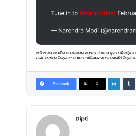
Tune in to
#MannKiBaat
Februa
— Narendra Modi (@narendra
ଆଜି ଆମର ସାମାଜିକ ସଚେତନତାର ସଫଳତା ଦେଶରେ ବୃହତ ପରିବର୍ତ୍ତନ ଆଣିବା
ପଢାଓ ଦେଶରେ ଲିଙ୍ଗଗତ ସମାନତା ଆଣିବାରେ ସଫଳ ହୋଇଛି। ବିଦ୍ୟାଳୟରେ
LinkedIn
Tumb
Facebook
X
Dipti