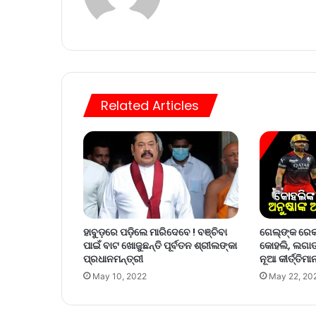
Related Articles
ହାବୁଡ଼ରେ ପଡ଼ିଲେ ମାରିଦେବେ ! ବଞ୍ଚିବା
ଗେଲ୍‌ଙ୍କ ରେକ
ପାଇଁ ବାଟ ‌ଖୋଜୁଛନ୍ତି ପୂର୍ବତନ ଶ୍ରୀଲଙ୍କା
କୋହଲି, ଲଗାତ
ପ୍ରଧାନମନ୍ତ୍ରୀ
ନୂଆ କୀର୍ତ୍ତିମା
May 10, 2022
May 22, 20