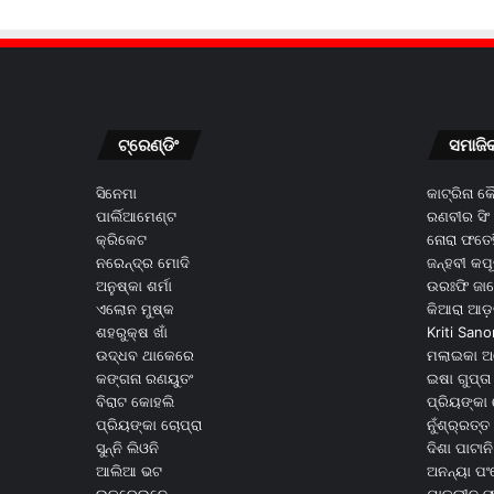
ଟ୍ରେଣ୍ଡିଂ
ସମାଜି
ସିନେମା
କାଟ୍ରିନା 
ପାର୍ଲିଆମେଣ୍ଟ
ରଣବୀର ସିଂ
କ୍ରିକେଟ
ନୋରା ଫତେହ
ନରେନ୍ଦ୍ର ମୋଦି
ଜନ୍ହବୀ କପ
ଅନୁଷ୍କା ଶର୍ମା
ଉରଃଫି ଜା
ଏଲୋନ ମୁଷ୍କ
କିଆରା ଆଡ଼
ଶହରୁକ୍ଷ ଖାଁ
Kriti Sano
ଉଦ୍ଧବ ଥାକେରେ
ମଲାଇକା ଅ
କଙ୍ଗନା ରଣୟୁତଂ
ଇଷା ଗୁପ୍ତା
ବିରାଟ କୋହଲି
ପ୍ରିୟଙ୍କା 
ପ୍ରିୟଙ୍କା ଚୋପ୍ରା
ନୁଁଶ୍ର୍ରତ୍ତ 
ସୁନ୍ନି ଲିଓନି
ଦିଶା ପାଟାନି
ଆଲିଆ ଭଟ
ଅନନ୍ୟା ପଂ