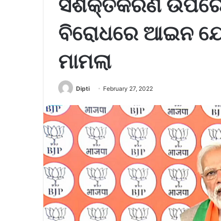
ସଶକ୍ତିକରଣ ଉପରେ
ବିରୋଧରେ ଆଇନ ଯୋଗୁ
ମାମଲା
Dipti
February 27, 2022