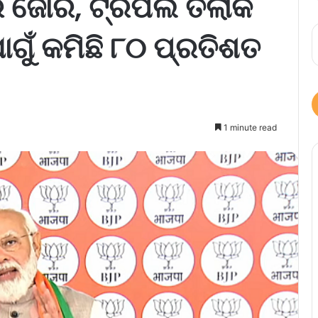
 ଜୋର, ଟ୍ରିପଲ ତଲାକ
ଁ କମିଛି ୮୦ ପ୍ରତିଶତ
1 minute read