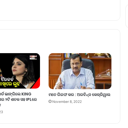
ର୍ଡ ଭାଙ୍ଗିଲେ KING
ମତେ ଗିରଫ କର : ଅରବିନ୍ଦ କେଜ୍ରିୱାଲ
ାର ୨ଟି ଶତକ ସହ IPLରେ
November 8, 2022
ନ
23