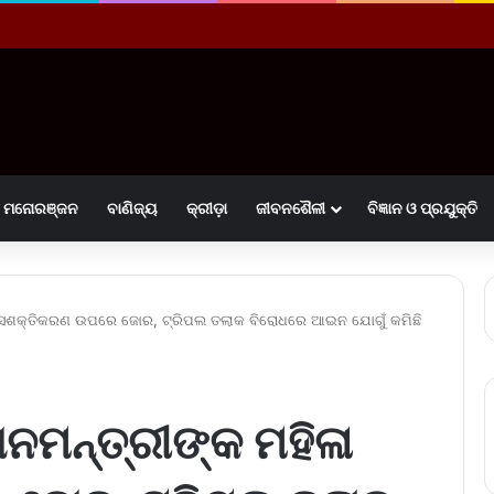
ମନୋରଞ୍ଜନ
ବାଣିଜ୍ୟ
କ୍ରୀଡ଼ା
ଜୀବନଶୈଳୀ
ବିଜ୍ଞାନ ଓ ପ୍ରଯୁକ୍ତି
ଳା ସଶକ୍ତିକରଣ ଉପରେ ଜୋର, ଟ୍ରିପଲ ତଲାକ ବିରୋଧରେ ଆଇନ ଯୋଗୁଁ କମିଛି
ନମନ୍ତ୍ରୀଙ୍କ ମହିଳା