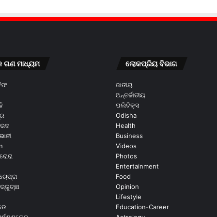
କ ଗଣ ମାଧ୍ୟମ
ଲୋକପ୍ରିୟ ବିଭାଗ
କୈଫ
ଜାତୀୟ
ଅନ୍ତର୍ଜାତୀୟ
ି
ପଲିଟିକ୍ସ
ୂର
Odisha
ଭେଦ
Health
ଭାନୀ
Business
n
Videos
ରୋରା
Photos
Entertainment
ଚୋପ୍ରା
Food
ଭ୍ରୁଚ୍ଛା
Opinion
Lifestyle
ଡେ
Education-Career