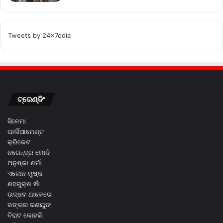
Tweets by 24x7odia
ଟ୍ରେଣ୍ଡିଂ
ସିନେମା
ପାର୍ଲିଆମେଣ୍ଟ
କ୍ରିକେଟ
ନରେନ୍ଦ୍ର ମୋଦି
ଅନୁଷ୍କା ଶର୍ମା
ଏଲୋନ ମୁଷ୍କ
ଶହରୁକ୍ଷ ଖାଁ
ଉଦ୍ଧବ ଥାକେରେ
କଙ୍ଗନା ରଣୟୁତଂ
ବିରାଟ କୋହଲି