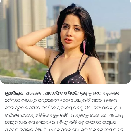
ନୂଆଦିଲ୍ଲୀ
: ଅତରଙ୍ଗୀ ଆଉଟଫିଟ୍ ଓ ସିଜଲିଂ ଲୁକ୍ କୁ ନେଇ ସବୁବେଳେ
ଚର୍ଚ୍ଚାରେ ରହିଥାନ୍ତି ଇଣ୍ଟରନେଟ୍ ସେନସେନ୍ସନ୍ ଉର୍ଫି ଯାଦବ । ହେଲେ
ନିଜର ନୂତନ ଭିଡିଓରେ ଉର୍ଫି ବୋଲ୍ଡନେସ୍ ର ସବୁ ସୀମା ଟଫି ଯାଇଛନ୍ତି ।
ଉର୍ଫିଙ୍କ ଫଟୋସ୍ ଓ ଭିଡିଓ ସବୁକୁ ଦେଖି ସମସ୍ତଙ୍କୁ ଲାଗେ ଯେ, ଏହାଠାରୁ
ବୋଲ୍ଡ୍ ଆଉ କଣ ହୋଇପାରେ । କିନ୍ତୁ ଉର୍ଫି ସବୁ ଫଟୋରେ ଫ୍ୟାନ୍ସ
ମାନଙ୍କୁ ଚମକାଇ ଦିଅନ୍ତି । ଏବେ ତାଙ୍କ ନୂଆ ଭିଡିଓରେ ହଟ୍ ନେସ୍ ର ସବୁ