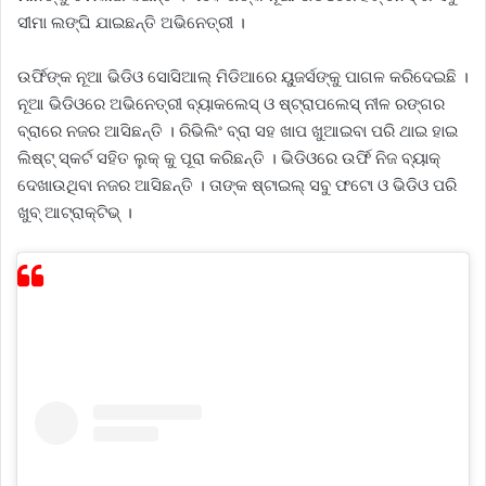
ସୀମା ଲଙ୍ଘି ଯାଇଛନ୍ତି ଅଭିନେତ୍ରୀ ।
ଉର୍ଫିଙ୍କ ନୂଆ ଭିଡିଓ ସୋସିଆଲ୍ ମିଡିଆରେ ୟୁଜର୍ସଙ୍କୁ ପାଗଳ କରିଦେଇଛି ।
ନୂଆ ଭିଡିଓରେ ଅଭିନେତ୍ରୀ ବ୍ୟାକଲେସ୍ ଓ ଷ୍ଟ୍ରାପଲେସ୍ ନୀଳ ରଙ୍ଗର
ବ୍ରାରେ ନଜର ଆସିଛନ୍ତି । ରିଭିଲିଂ ବ୍ରା ସହ ଖାପ ଖୁଆଇବା ପରି ଥାଇ ହାଇ
ଲିଷ୍ଟ୍ ସ୍କର୍ଟ ସହିତ ଲୁକ୍ କୁ ପୂରା କରିଛନ୍ତି । ଭିଡିଓରେ ଉର୍ଫି ନିଜ ବ୍ୟାକ୍
ଦେଖାଉଥିବା ନଜର ଆସିଛନ୍ତି । ତାଙ୍କ ଷ୍ଟାଇଲ୍ ସବୁ ଫଟୋ ଓ ଭିଡିଓ ପରି
ଖୁବ୍ ଆଟ୍ରାକ୍ଟିଭ୍ ।