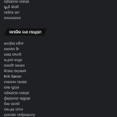
ପ୍ରିୟଙ୍କା ଚୋପ୍ରା
ସୁନ୍ନି ଲିଓନି
ଆଲିଆ ଭଟ
ଉକରେଇନେ
ସମାଜିକ ଗଣ ମାଧ୍ୟମ
କାଟ୍ରିନା କୈଫ
ରଣବୀର ସିଂ
ନୋରା ଫତେହି
ଜନ୍ହବୀ କପୂର
ଉରଃଫି ଜାଭେଦ
କିଆରା ଆଡ଼ଭାନୀ
Kriti Sanon
ମଲାଇକା ଅରୋରା
ଇଷା ଗୁପ୍ତା
ପ୍ରିୟଙ୍କା ଚୋପ୍ରା
ନୁଁଶ୍ର୍ରତ୍ତ ଭ୍ରୁଚ୍ଛା
ଦିଶା ପାଟାନି
ଅନନ୍ୟା ପଂଡେ
ଯାକଲୀନ ଫର୍ଣ୍ଣଣ୍ଡେଜ଼