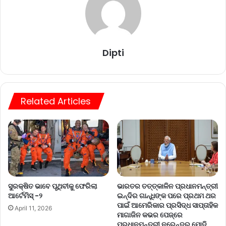
Dipti
Related Articles
ସୁରକ୍ଷିତ ଭାବେ ପୃଥିବୀକୁ ଫେରିଲା
ଭାରତର ତତ୍‌ତ୍କାଳିନ ପ୍ରଧାନମନ୍ତ୍ରୀ
ଆର୍ଟେମିସ୍ -୨
ଇନ୍ଦିର ଗାନ୍ଧିଙ୍କ ପରେ ପ୍ରଥମ ଥର
ପାଇଁ ଆମେରିକାର ପ୍ରସିଦ୍ଧ ସାପ୍ତାହିକ
April 11, 2026
ମାଗାଜିନ କଭର ପେଜ୍‌ରେ
ପ୍ରଧାନମନ୍ତ୍ରୀ ନରେନ୍ଦ୍ର ମୋଦି