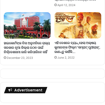
April 12, 2024
ଏହି ଦେଶରେ ବ୍ୟାନ୍‌ ହେଲା ଅକ୍ଷୟ
ହାଇକୋର୍ଟଙ୍କ ବିନା ଅନୁମତିରେ ରାଜ୍ୟ
କୁମାରଙ୍କ ଫିଲ୍ମ ‘ସମ୍ରାଟ୍‌ ପୃଥୀରାଜ୍‌’,
ସରକାର ନୂଆ ଜିଲ୍ଲା ଗଠନ ପାଇଁ
ଜାଣନ୍ତୁ କାହିଁକି….
ନିର୍ଦ୍ଦେଶନାମା ଜାରି କରିପାରିବେ ନାହିଁ
June 2, 2022
December 23, 2023
Advertisement