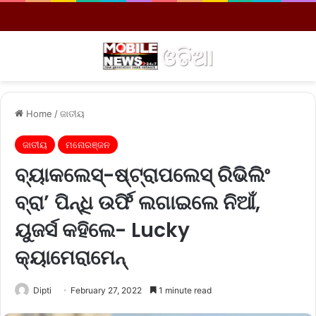
Menu
S
Home
/
ଜାତୀୟ
ଜାତୀୟ
ମନୋରଞ୍ଜନ
ବ୍ୟାକଲେସ୍-ଷ୍ଟ୍ରାପଲେସ୍ ରିଭିଲିଂ
ବ୍ରା’ ପିନ୍ଧି ଉର୍ଫି ଲଗାଇଲେ ନିଆଁ,
ୟୁଜର୍ସ କହିଲେ- Lucky
କ୍ୟାମେରାମେନ୍
Dipti
February 27, 2022
1 minute read