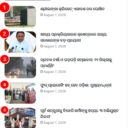
ଶ୍ରୀଲଙ୍କା କ୍ରିକେଟ୍‌ ଏକାଦଶ ଦଳ ଘୋଷିତ
August 7, 2026
ଖାଦ୍ୟ ପ୍ରକ୍ରିୟାକରଣ କ୍ଷେତ୍ରରେ ରାଜ୍ୟ
ସରକାରଙ୍କ ବଡ଼ ପ୍ରୟାସ।
August 7, 2026
ପ୍ରବଳ ବର୍ଷା ଓ ଘଡ଼ଘଡ଼ି ସମ୍ଭାବନା: ୧୨ ଜିଲ୍ଲାକୁ
ଓ୍ବାର୍ଣ୍ଣିଂ
August 7, 2026
ଫୁଡ୍ ପ୍ରୋସେସିଂ ହବ୍ ହେବ ଓଡ଼ିଶା: ମୁଖ୍ୟମନ୍ତ୍ରୀ
August 7, 2026
ପୂର୍ବ ଶତ୍ରୁତାରୁ ବିଜେପି କର୍ମୀଙ୍କୁ ହତ୍ୟା; ୩ ଅଭିଯୁକ୍ତ
ଗିରଫ
August 7, 2026