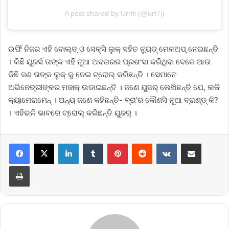
A post shared by Urrfii (@urf7i)
ଉର୍ଫି ନିଜର ଏହି ବୋଲ୍ଡ୍ ଓ ସେକ୍ସି ଲୁକ୍ ସହିତ ନ୍ୟୁଡ୍ ମେକଅପ୍ ନେଇଛନ୍ତି
। କିଛି ୟୁଜର୍ସ ତାଙ୍କ ଏହି ନୂଆ ଅବତାରର ପ୍ରଶଂସା କରିଥିବା ବେଳେ ଆଉ
କିଛି ଜଣ ତାଙ୍କ ଲୁକ୍ କୁ ନେଇ ଟ୍ରୋଲ୍ କରିଛନ୍ତି । ସେମାନେ
ଅଭିନେତ୍ରୀଙ୍କର ମଜାକ୍ ଉଡାଇଛନ୍ତି । ଜଣେ ୟୁଜର୍ ଲେଖିଛନ୍ତି ଯେ, ଲକି
କ୍ୟାମେରାମେନ୍ । ଅନ୍ୟ ଜଣେ କହିଛନ୍ତି- ବ୍ରା’ର କୌଣସି ନୂଆ ବ୍ରାଣ୍ଡ୍ କି?
। ଏହିଭଳି ଭାବରେ ଟ୍ରୋଲ୍ କରିଛନ୍ତି ୟୁଜର୍ ।
LinkedIn
Tumblr
Pinterest
Reddit
VKontakte
Share via Email
Print