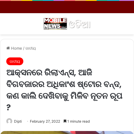
Menu
S
Home
/
ଜାତୀୟ
ଜାତୀୟ
ଆକ୍ସନରେ ରିଲାଏନ୍ସ, ଆଜି
ବିଗବଜାରର ଅଧିକାଂଶ ଷ୍ଟୋର ବନ୍ଦ,
କଣ କାଲି ଦେଖିବାକୁ ମିଳିବ ନୂତନ ରୂପ
?
Dipti
February 27, 2022
1 minute read