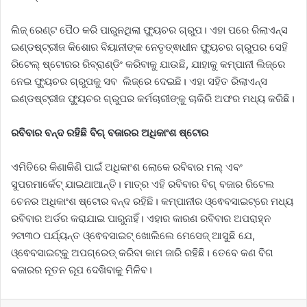
ଲିଜ୍ ରେଣ୍ଟ ପୈଠ କରି ପାରୁନଥିଲା ଫ୍ୟୁଚର ଗ୍ରୁପ। ଏହା ପରେ ରିଲାଏନ୍ସ
ଇଣ୍ଡଷ୍ଟ୍ରୀଜ କିଶୋର ବିୟାନୀଙ୍କ ନେତୃତ୍ଵାଧୀନ ଫ୍ୟୁଚର ଗ୍ରୁପର ସେହି
ରିଟେଲ୍ ଷ୍ଟୋରର ରିବ୍ରାଣ୍ଡିଂ କରିବାକୁ ଯାଉଛି, ଯାହାକୁ କମ୍ପାନୀ ଲିଜ୍‌ରେ
ନେଇ ଫ୍ୟୁଚର ଗ୍ରୁପକୁ ସବ ଲିଜ୍‌ରେ ଦେଇଛି। ଏହା ସହିତ ରିଲାଏନ୍ସ
ଇଣ୍ଡଷ୍ଟ୍ରୀଜ ଫ୍ୟୁଚର ଗ୍ରୁପର କର୍ମଚାରୀଙ୍କୁ ଚାକିରି ଅଫର ମଧ୍ୟ କରିଛି।
ରବିବାର ବନ୍ଦ ରହିଛି ବିଗ୍ ବଜାରର ଅଧିକାଂଶ ଷ୍ଟୋର
ଏମିତିରେ କିଣାକିଣି ପାଇଁ ଅଧିକାଂଶ ଲୋକେ ରବିବାର ମଲ୍ ଏବଂ
ସୁପରମାର୍କେଟ୍‌ ଯାଇଥାଆନ୍ତି। ମାତ୍ର ଏହି ରବିବାର ବିଗ୍ ବଜାର ରିଟେଲ
ଚେନର ଅଧିକାଂଶ ଷ୍ଟୋର ବନ୍ଦ ରହିଛି। କମ୍ପାନୀର ଓ୍ଵେବସାଇଟ୍‌ରେ ମଧ୍ୟ
ରବିବାର ଅର୍ଡର କରାଯାଇ ପାରୁନାହିଁ। ଏହାର କାରଣ ରବିବାର ଅପରାହ୍ନ
୨ଟା୩୦ ପର୍ଯ୍ୟନ୍ତ ଓ୍ଵେବସାଇଟ୍ ଖୋଲିଲେ ମେସେଜ୍ ଆସୁଛି ଯେ,
ଓ୍ଵେବସାଇଟ୍‌କୁ ଅପଗ୍ରେଡ୍ କରିବା କାମ ଜାରି ରହିଛି। ତେବେ କଣ ବିଗ
ବଜାରର ନୂତନ ରୂପ ଦେଖିବାକୁ ମିଳିବ।