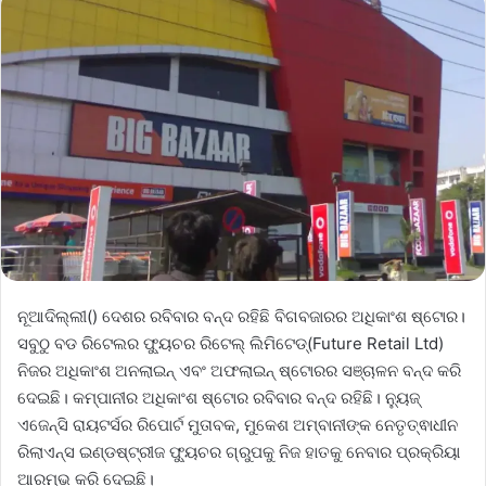
ନୂଆଦିଲ୍ଲୀ() ଦେଶର ରବିବାର ବନ୍ଦ ରହିଛି ବିଗବଜାରର ଅଧିକାଂଶ ଷ୍ଟୋର।
ସବୁଠୁ ବଡ ରିଟେଲର ଫ୍ୟୁଚର ରିଟେଲ୍ ଲିମିଟେଡ୍(Future Retail Ltd)
ନିଜର ଅଧିକାଂଶ ଅନଲାଇନ୍ ଏବଂ ଅଫଲାଇନ୍ ଷ୍ଟୋରର ସଞ୍ଚାଳନ ବନ୍ଦ କରି
ଦେଇଛି। କମ୍ପାନୀର ଅଧିକାଂଶ ଷ୍ଟୋର ରବିବାର ବନ୍ଦ ରହିଛି। ନ୍ୟୁଜ୍
ଏଜେନ୍ସି ରାୟଟର୍ସର ରିପୋର୍ଟ ମୁତାବକ, ମୁକେଶ ଅମ୍ବାନୀଙ୍କ ନେତୃତ୍ଵାଧୀନ
ରିଲାଏନ୍ସ ଇଣ୍ଡଷ୍ଟ୍ରୀଜ ଫ୍ୟୁଚର ଗ୍ରୁପକୁ ନିଜ ହାତକୁ ନେବାର ପ୍ରକ୍ରିୟା
ଆରମ୍ଭ କରି ଦେଇଛି।