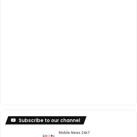
k
a
m
Subscribe to our channel