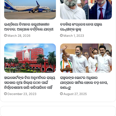
ଇଣ୍ଡିଗୋ ବିମାନର ଜରୁରୀକାଳୀନ
ବଦଳିଲା କଂଗ୍ରେସ ନେତା ରାହୁଲ
ଅବତର; ଅଳ୍ପକେ ବର୍ତ୍ତିଲେ ଯାତ୍ରୀ
ଗାନ୍ଧୀଙ୍କ ଲୁକ୍
March 28, 2026
March 1, 2023
ହାଇକୋର୍ଟଙ୍କ ବିନା ଅନୁମତିରେ ରାଜ୍ୟ
ରାହୁଲଙ୍କ ଭୋଟର ଅଧିକାର
ସରକାର ନୂଆ ଜିଲ୍ଲା ଗଠନ ପାଇଁ
ଯାତ୍ରାରେ ସାମିଲ ହେଲେ ବଡ଼ ନେତା,
ନିର୍ଦ୍ଦେଶନାମା ଜାରି କରିପାରିବେ ନାହିଁ
ଜଣାନ୍ତୁ
December 23, 2023
August 27, 2025