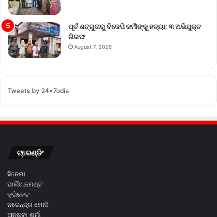
ପୂର୍ବ ଶତ୍ରୁତାରୁ ବିଜେପି କର୍ମୀଙ୍କୁ ହତ୍ୟା; ୩ ଅଭିଯୁକ୍ତ
ଗିରଫ
August 7, 2026
Tweets by 24x7odia
ଟ୍ରେଣ୍ଡିଂ
ସିନେମା
ପାର୍ଲିଆମେଣ୍ଟ
କ୍ରିକେଟ
ନରେନ୍ଦ୍ର ମୋଦି
ଅନୁଷ୍କା ଶର୍ମା