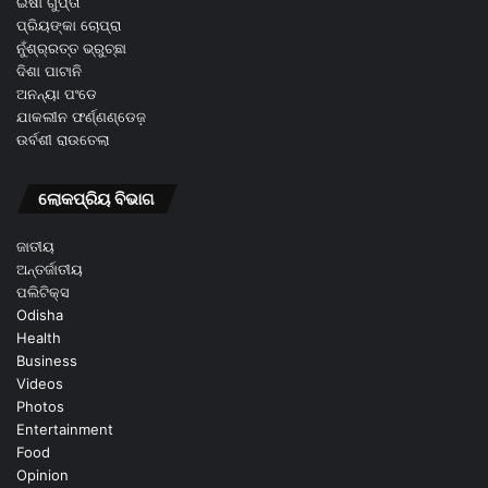
ଇଷା ଗୁପ୍ତା
ପ୍ରିୟଙ୍କା ଚୋପ୍ରା
ନୁଁଶ୍ର୍ରତ୍ତ ଭ୍ରୁଚ୍ଛା
ଦିଶା ପାଟାନି
ଅନନ୍ୟା ପଂଡେ
ଯାକଲୀନ ଫର୍ଣ୍ଣଣ୍ଡେଜ଼
ଉର୍ବଶୀ ରାଉତେଲା
ଲୋକପ୍ରିୟ ବିଭାଗ
ଜାତୀୟ
ଅନ୍ତର୍ଜାତୀୟ
ପଲିଟିକ୍ସ
Odisha
Health
Business
Videos
Photos
Entertainment
Food
Opinion