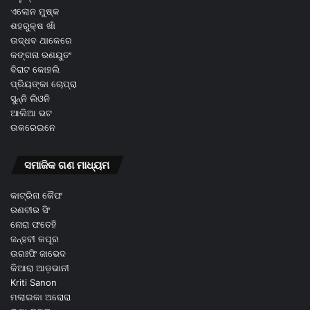
ଏଲୋନ ମୁଷ୍କ
ଶହରୁକ୍ଷ ଖାଁ
ଉଦ୍ଧବ ଥାକେରେ
କଙ୍ଗନା ରଣୟୁତଂ
ବିରାଟ କୋହଲି
ପ୍ରିୟଙ୍କା ଚୋପ୍ରା
ସୁନ୍ନି ଲିଓନି
ଆଲିଆ ଭଟ
ଉକରେଇନେ
ସମାଜିକ ଗଣ ମାଧ୍ୟମ
କାଟ୍ରିନା କୈଫ
ରଣବୀର ସିଂ
ନୋରା ଫତେହି
ଜନ୍ହବୀ କପୂର
ଉରଃଫି ଜାଭେଦ
କିଆରା ଆଡ଼ଭାନୀ
Kriti Sanon
ମଲାଇକା ଅରୋରା