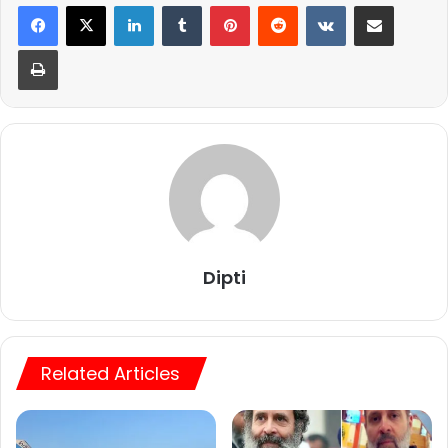
LinkedIn
Tumblr
Pinterest
Reddit
VKontakte
Share via Email
Print
Dipti
Related Articles