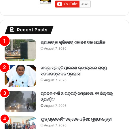
Recent Posts
ଶ୍ରୀଲଙ୍କା କ୍ରିକେଟ୍‌ ଏକାଦଶ ଦଳ ଘୋଷିତ
August 7, 2026
ଖାଦ୍ୟ ପ୍ରକ୍ରିୟାକରଣ କ୍ଷେତ୍ରରେ ରାଜ୍ୟ
ସରକାରଙ୍କ ବଡ଼ ପ୍ରୟାସ।
August 7, 2026
ପ୍ରବଳ ବର୍ଷା ଓ ଘଡ଼ଘଡ଼ି ସମ୍ଭାବନା: ୧୨ ଜିଲ୍ଲାକୁ
ଓ୍ବାର୍ଣ୍ଣିଂ
August 7, 2026
ଫୁଡ୍ ପ୍ରୋସେସିଂ ହବ୍ ହେବ ଓଡ଼ିଶା: ମୁଖ୍ୟମନ୍ତ୍ରୀ
August 7, 2026