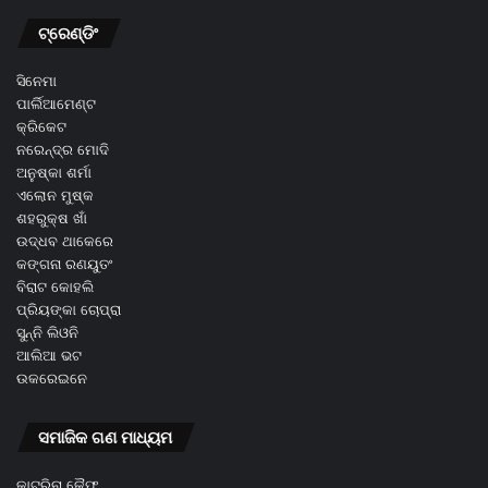
ଟ୍ରେଣ୍ଡିଂ
ସିନେମା
ପାର୍ଲିଆମେଣ୍ଟ
କ୍ରିକେଟ
ନରେନ୍ଦ୍ର ମୋଦି
ଅନୁଷ୍କା ଶର୍ମା
ଏଲୋନ ମୁଷ୍କ
ଶହରୁକ୍ଷ ଖାଁ
ଉଦ୍ଧବ ଥାକେରେ
କଙ୍ଗନା ରଣୟୁତଂ
ବିରାଟ କୋହଲି
ପ୍ରିୟଙ୍କା ଚୋପ୍ରା
ସୁନ୍ନି ଲିଓନି
ଆଲିଆ ଭଟ
ଉକରେଇନେ
ସମାଜିକ ଗଣ ମାଧ୍ୟମ
କାଟ୍ରିନା କୈଫ