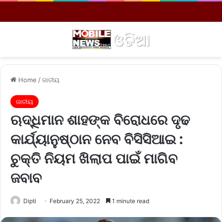
Menu
S
Home
/
ଜାତୀୟ
ଜାତୀୟ
ଋଦ୍ଧିମାନ ଶାହଙ୍କ ବିରୋଧରେ ଦୃଢ
କାର୍ଯ୍ୟାନୁଷ୍ଠାନ ନେବ ବିସିସିଆଇ :
ଚୁକ୍ତି ନିୟମ ଖିଲାପ ପାଇଁ ମାଗିବ
ଜବାବ
Dipti
February 25, 2022
1 minute read