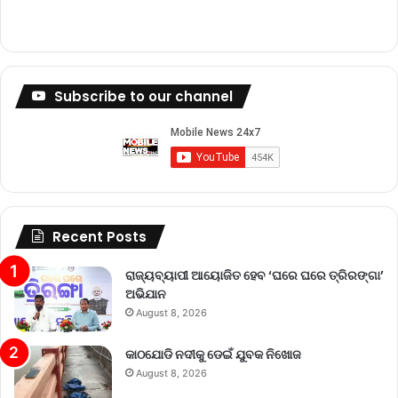
Subscribe to our channel
Recent Posts
ରାଜ୍ୟବ୍ୟାପୀ ଆୟୋଜିତ ହେବ ‘ଘରେ ଘରେ ତ୍ରିରଙ୍ଗା’
ଅଭିଯାନ
August 8, 2026
କାଠଯୋଡି ନଦୀକୁ ଡେଇଁ ଯୁବକ ନିଖୋଜ
August 8, 2026