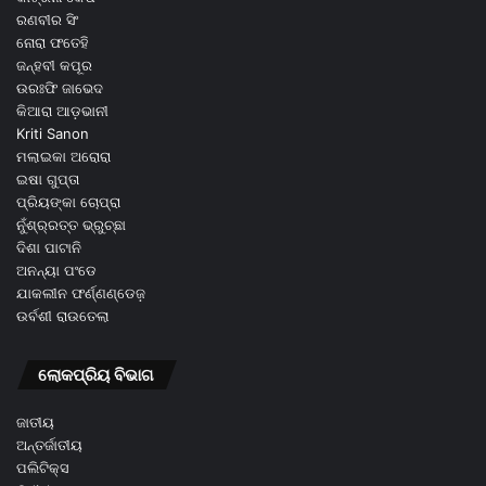
ରଣବୀର ସିଂ
ନୋରା ଫତେହି
ଜନ୍ହବୀ କପୂର
ଉରଃଫି ଜାଭେଦ
କିଆରା ଆଡ଼ଭାନୀ
Kriti Sanon
ମଲାଇକା ଅରୋରା
ଇଷା ଗୁପ୍ତା
ପ୍ରିୟଙ୍କା ଚୋପ୍ରା
ନୁଁଶ୍ର୍ରତ୍ତ ଭ୍ରୁଚ୍ଛା
ଦିଶା ପାଟାନି
ଅନନ୍ୟା ପଂଡେ
ଯାକଲୀନ ଫର୍ଣ୍ଣଣ୍ଡେଜ଼
ଉର୍ବଶୀ ରାଉତେଲା
ଲୋକପ୍ରିୟ ବିଭାଗ
ଜାତୀୟ
ଅନ୍ତର୍ଜାତୀୟ
ପଲିଟିକ୍ସ