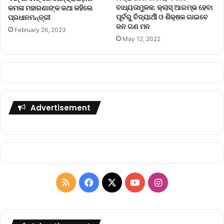
ବାଧ୍ୟତାମୁଳକ; କ୍ଲାସ୍‌ ଆରମ୍ଭ ହେବା
କମଳା ମହାରଣାଙ୍କ କଥା କହିଲେ
ପୂର୍ବରୁ ବିଦ୍ୟାର୍ଥୀ ଓ ଶିକ୍ଷକ ଗାଇବେ
ପ୍ରଧାନମନ୍ତ୍ରୀ
ଜନ ଗଣ ମନ
February 26, 2023
May 12, 2022
Advertisement
R
F
X
Y
I
S
a
o
n
S
c
u
s