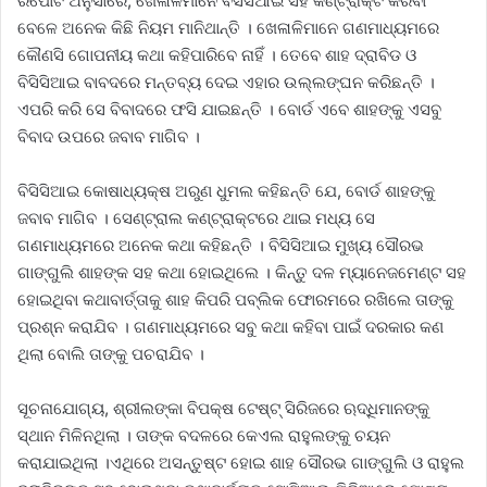
ରିପୋର୍ଟ ଅନୁସାରେ, ଖେଳାଳିମାନେ ବିସିସିଆଇ ସହ କଣ୍ଟ୍ରାକ୍ଟ କରିବା
ବେଳେ ଅନେକ କିଛି ନିୟମ ମାନିଥାନ୍ତି । ଖେଳାଳିମାନେ ଗଣମାଧ୍ୟମରେ
କୌଣସି ଗୋପନୀୟ କଥା କହିପାରିବେ ନାହିଁ । ତେବେ ଶାହ ଦ୍ରାବିଡ ଓ
ବିସିସିଆଇ ବାବଦରେ ମନ୍ତବ୍ୟ ଦେଇ ଏହାର ଉଲ୍ଲଙ୍ଘନ କରିଛନ୍ତି ।
ଏପରି କରି ସେ ବିବାଦରେ ଫସି ଯାଇଛନ୍ତି । ବୋର୍ଡ ଏବେ ଶାହଙ୍କୁ ଏସବୁ
ବିବାଦ ଉପରେ ଜବାବ ମାଗିବ ।
ବିସିସିଆଇ କୋଷାଧ୍ୟକ୍ଷ ଅରୁଣ ଧୁମଲ କହିଛନ୍ତି ଯେ, ବୋର୍ଡ ଶାହଙ୍କୁ
ଜବାବ ମାଗିବ । ସେଣ୍ଟ୍ରାଲ କଣ୍ଟ୍ରାକ୍ଟରେ ଥାଇ ମଧ୍ୟ ସେ
ଗଣମାଧ୍ୟମରେ ଅନେକ କଥା କହିଛନ୍ତି । ବିସିସିଆଇ ମୁଖ୍ୟ ସୌରଭ
ଗାଙ୍ଗୁଲି ଶାହଙ୍କ ସହ କଥା ହୋଇଥିଲେ । କିନ୍ତୁ ଦଳ ମ୍ୟାନେଜମେଣ୍ଟ ସହ
ହୋଇଥିବା କଥାବାର୍ତ୍ତାକୁ ଶାହ କିପରି ପବ୍ଲିକ ଫୋରମରେ ରଖିଲେ ତାଙ୍କୁ
ପ୍ରଶ୍ନ କରାଯିବ । ଗଣମାଧ୍ୟମରେ ସବୁ କଥା କହିବା ପାଇଁ ଦରକାର କଣ
ଥିଲା ବୋଲି ତାଙ୍କୁ ପଚରାଯିବ ।
ସୂଚନାଯୋଗ୍ୟ, ଶ୍ରୀଲଙ୍କା ବିପକ୍ଷ ଟେଷ୍ଟ୍ ସିରିଜରେ ଋଦ୍ଧିମାନଙ୍କୁ
ସ୍ଥାନ ମିଳିନଥିଲା । ତାଙ୍କ ବଦଳରେ କେଏଲ ରାହୁଲଙ୍କୁ ଚୟନ
କରାଯାଇଥିଲା ।ଏଥିରେ ଅସନ୍ତୁଷ୍ଟ ହୋଇ ଶାହ ସୌରଭ ଗାଙ୍ଗୁଲି ଓ ରାହୁଲ