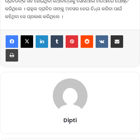
ଦ୍ରାବିଡଙ୍କ ସହ ହୋଇଥିବା କଥାବାର୍ତ୍ତାକୁ ସୋସିଆଲ ମିଡିଆରେ ପୋଷ୍ଟ
କରିଥିଲେ । ରାହୁଲ ଦ୍ରାବିଡ ତାଙ୍କୁ ଅବସର ନେଇ ଚିନ୍ତା କରିବା ପାଇଁ
କହିଥିବା ସେ ପ୍ରକାଶ କରିଥିଲେ ।
LinkedIn
Tumblr
Pinterest
Reddit
VKontakte
Share via Email
Print
Dipti