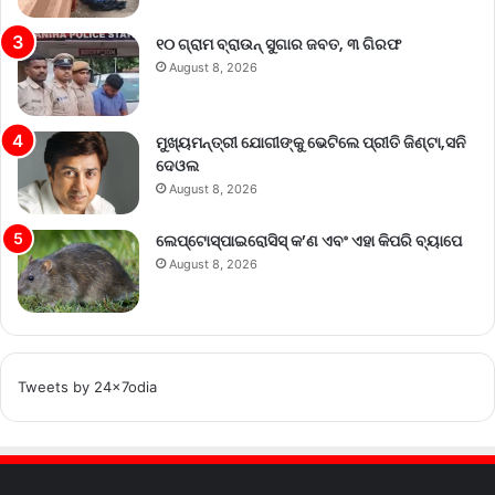
୧୦ ଗ୍ରାମ ବ୍ରାଉନ୍ ସୁଗାର ଜବତ, ୩ ଗିରଫ
August 8, 2026
ମୁଖ୍ୟମନ୍ତ୍ରୀ ଯୋଗୀଙ୍କୁ ଭେଟିଲେ ପ୍ରୀତି ଜିଣ୍ଟା,ସନି
ଦେଓଲ
August 8, 2026
ଲେପ୍ଟୋସ୍ପାଇରୋସିସ୍ କ’ଣ ଏବଂ ଏହା କିପରି ବ୍ୟାପେ
August 8, 2026
Tweets by 24x7odia