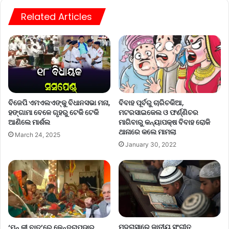
Related Articles
ବିଜେପି ଏମଏଲଏଙ୍କୁ ବିଧାନସଭା ମନା,
ବିବାହ ପୂର୍ବରୁ ଚାରିଚକିଆ,
ହଙ୍ଗାମା ବେଳେ ଗୃହରୁ ଟେକି ଟେକି
ମଟରସାଇକେଲ ଓ ଫର୍ଣ୍ଣିଚର
ଆଣିଲେ ମାର୍ଶଲ
ମାଗିବାରୁ କନ୍ୟାପକ୍ଷ ବିବାହ ରୋକି
ଥାନାରେ କଲେ ମାମଲା
March 24, 2025
January 30, 2022
ମଦ୍ରାସାରେ ଜାତୀୟ ସଂଗୀତ
‘ମନ୍‌ କୀ ବାତ୍‌’ରେ କେନ୍ଦ୍ରାପଡ଼ାର