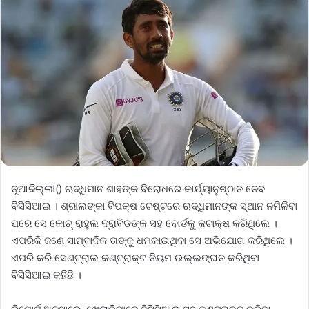
ନୂଆଦିଲ୍ଲୀ() ଋଦ୍ଧିମାନ ଶାହଙ୍କ ବିରୋଧରେ କାର୍ଯ୍ୟାନୁଷ୍ଠାନ ନେବ
ବିସିସିଆଇ । ଶ୍ରୀଲଙ୍କା ବିପକ୍ଷ ଟେଷ୍ଟରେ ଋଦ୍ଧିମାନଙ୍କ ସ୍ଥାନ ନମିଳିବା
ପରେ ସେ କୋଚ୍ ରାହୁଲ ଦ୍ରାବିଡଙ୍କ ସହ ବୋର୍ଡକୁ କଟାକ୍ଷ କରିଥିଲେ ।
ଏପରିକି ଜଣେ ସାମ୍ବାଦିକ ତାଙ୍କୁ ଧମକାଉଥିବା ସେ ଅଭିଯୋଗ କରିଥିଲେ ।
ଏପରି କରି ସେଣ୍ଟ୍ରାଲ କଣ୍ଟ୍ରାକ୍ଟ ନିୟମ ଉଲ୍ଲଙ୍ଘନ କରିଥିବା
ବିସିସିଆଇ କହିଛି ।