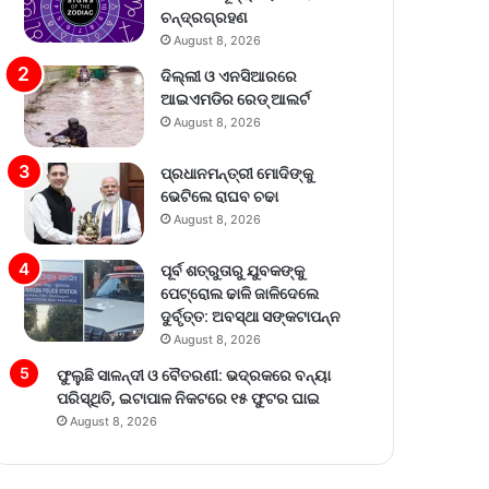
ଚନ୍ଦ୍ରଗ୍ରହଣ
August 8, 2026
ଦିଲ୍ଲୀ ଓ ଏନସିଆରରେ
ଆଇଏମଡିର ରେଡ୍‌ ଆଲର୍ଟ
August 8, 2026
ପ୍ରଧାନମନ୍ତ୍ରୀ ମୋଦିଙ୍କୁ
ଭେଟିଲେ ରାଘବ ଚଢା
August 8, 2026
ପୂର୍ବ ଶତ୍ରୁତାରୁ ଯୁବକଙ୍କୁ
ପେଟ୍ରୋଲ ଢାଳି ଜାଳିଦେଲେ
ଦୁର୍ବୃତ୍ତ: ଅବସ୍ଥା ସଙ୍କଟାପନ୍ନ
August 8, 2026
ଫୁଲୁଛି ସାଳନ୍ଦୀ ଓ ବୈତରଣୀ: ଭଦ୍ରକରେ ବନ୍ୟା
ପରିସ୍ଥିତି, ଇଟାପାଳ ନିକଟରେ ୧୫ ଫୁଟର ଘାଇ
August 8, 2026