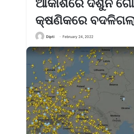
ଆକାଶରେ ଦିଶୁନି ଗୋଟ
କ୍ଷଣିକରେ ବଦଳିଗଲ
Dipti
February 24, 2022