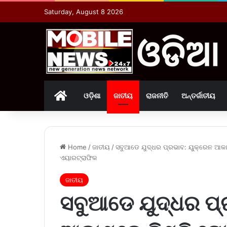
Saturday, August 8 2026
Home
ଓଡ଼ିଶା
ଜାତୀୟ
ରାଜନୀତି
ଅନ୍ତର୍ଜାତୀୟ
Home
/
ଜାତୀୟ
/
ସବୁଆଡେ ଯୁଦ୍ଧର ପ୍ରଭାବ: ୟୁକ୍ରେନ ଆକା
ଏୟାରଟ୍ରାଫିକ
ଜାତୀୟ
ସବୁଆଡେ ଯୁଦ୍ଧର ପ୍