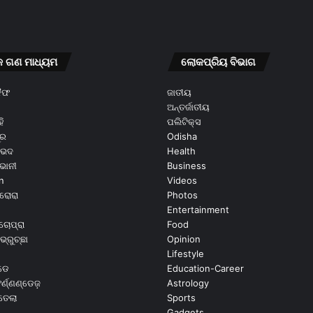
କ ଗଣ ମାଧ୍ୟମ
ଲୋକପ୍ରିୟ ବିଭାଗ
କୈଫ
ଜାତୀୟ
ଅନ୍ତର୍ଜାତୀୟ
ି
ପଲିଟିକ୍ସ
ୂର
Odisha
ଭେଦ
Health
ଭାନୀ
Business
n
Videos
ରୋରା
Photos
Entertainment
ଚୋପ୍ରା
Food
ଭ୍ରୁଚ୍ଛା
Opinion
Lifestyle
ଡେ
Education-Career
୍ଣ୍ଣଣ୍ଡେଜ଼
Astrology
ଉତେଲା
Sports
Gadgets