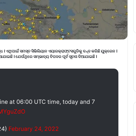
ଏଥିପାଇଁ ସମସ୍ତ ସିଭିଲିୟାନ ଏୟାରକ୍ରାଫ୍ଟସଗୁଡିକୁ ବନ୍ଦ କରିଛି ୟୁକ୍ରେନ ।
ଇଛି । ଯେଉଁଥିରେ ସମ୍ଭାବ୍ୟ ବିପଦର ପୂର୍ବ ସୂଚନା ଦିଆଯାଇଛି ।
ine at 06:00 UTC time, today and 7
6MYguZdO
24)
February 24, 2022