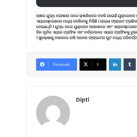
ଋଷର ଯୁଦ୍ଧ ଘୋଷଣା ପରେ କ୍ଷଣିକରେ ବଦଳି ଯାଇଛି ୟୁକ୍ରେନର ନକ୍
ଏୟାରସ୍ପେଶରେ ମଧ୍ୟ ଦେଖିବାକୁ ମିଳିଛି । ଲାଇଭ ଫ୍ଲାଇଟ ଟ୍ରାକ
ଦେଇଛନ୍ତି । ଯୁଦ୍ଧ ପରେ ୟୁକ୍ରେନ ଆକାଶରେ ଏବଂ ଏୟାରସ୍ପେଶରେ 
ଦିନ ପୂର୍ବର ଏୟାର ଟ୍ରାଫିକ ଏବଂ ବର୍ତ୍ତମାନର ଏୟାର ଟ୍ରାଫିକକୁ ତ
। ସୁରକ୍ଷାକୁ ନଜରରେ ରଖି ଅନେକ ଫ୍ଲାଇଟର ରୁଟ ମଧ୍ୟ ପରିବର୍ତ୍ତ
LinkedIn
Tumb
Facebook
X
Dipti