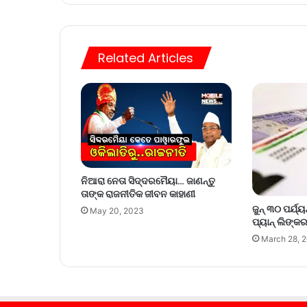
Related Articles
ନିଆରା ନେତା ସିଦ୍ଦରମୈୟା… ଜାଣନ୍ତୁ
ତାଙ୍କ ରାଜନୀତିକ ଜୀବନ କାହାଣୀ
ଜୁନ୍ ୩୦ ପର୍ଯ୍
May 20, 2023
ପ୍ୟାନ୍ ଲିଙ୍କ
March 28, 