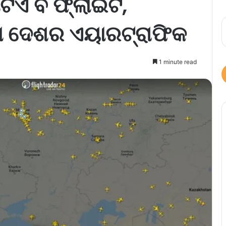
ିଏ ବି ଫ୍ଲାଇଟ,
ା ଦେଶର ଏୟାରଟ୍ରାଫିକ
1 minute read