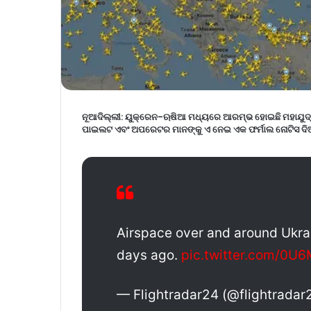
ନୂଆଦିଲ୍ଲୀ:
ୟୁକ୍ରେନ-ଋଷିଆ ମଧ୍ୟରେ ଆରମ୍ଭ ହୋଇଛି ମହାଯୁଦ୍ଧ । 
ପାଇଲଟ ଏବଂ ଅପରେଟର ମାନଙ୍କୁ ଏ ନେଇ ଏକ ଫର୍ମାଲ ନୋଟିସ ଦିଆଯା
Airspace over and around Ukra
days ago.
pic.twitter.com/0U
— Flightradar24 (@flightradar