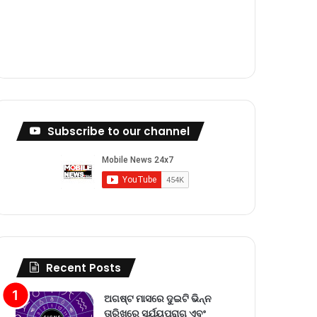
m
Subscribe to our channel
Recent Posts
ଅଗଷ୍ଟ ମାସରେ ଦୁଇଟି ଭିନ୍ନ
ତାରିଖରେ ସୂର୍ଯ୍ୟପରାଗ ଏବଂ