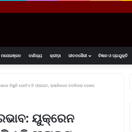
ମନୋରଞ୍ଜନ
ବାଣିଜ୍ୟ
କ୍ରୀଡ଼ା
ଜୀବନଶୈଳୀ
ବିଜ୍ଞାନ ଓ ପ୍ରଯୁକ୍ତି
ଶରେ ଦିଶୁନି ଗୋଟିଏ ବି ଫ୍ଲାଇଟ, କ୍ଷଣିକରେ ବଦଳିଗଲା ଦେଶର
ରଭାବ: ୟୁକ୍ରେନ