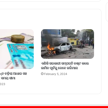
ଏଣିକି ସରକାରୀ ସମ୍ପତ୍ତି ନଷ୍ଟ କଲେ
ଜାମିନ ପୂର୍ବରୁ ଦେବେ ଜରିମାନା
ୟନ୍ତ ବଢ଼ିଲା ଆଧାର ସହ
February 5, 2024
ର ସମୟ ସୀମା
2023