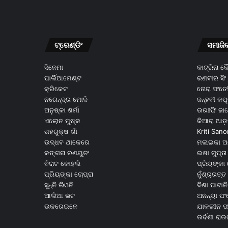
ଟ୍ରେଣ୍ଡିଂ
ସମାଜି
ସିନେମା
କାଟ୍ରିନା 
ପାର୍ଲିଆମେଣ୍ଟ
ରଣବୀର ସିଂ
କ୍ରିକେଟ
ନୋରା ଫତେହ
ନରେନ୍ଦ୍ର ମୋଦି
ଜନ୍ହବୀ କପ
ଅନୁଷ୍କା ଶର୍ମା
ଉରଃଫି ଜା
ଏଲୋନ ମୁଷ୍କ
କିଆରା ଆଡ଼
ଶହରୁକ୍ଷ ଖାଁ
Kriti Sano
ଉଦ୍ଧବ ଥାକେରେ
ମଲାଇକା ଅ
କଙ୍ଗନା ରଣୟୁତଂ
ଇଷା ଗୁପ୍ତା
ବିରାଟ କୋହଲି
ପ୍ରିୟଙ୍କା 
ପ୍ରିୟଙ୍କା ଚୋପ୍ରା
ନୁଁଶ୍ର୍ରତ୍ତ 
ସୁନ୍ନି ଲିଓନି
ଦିଶା ପାଟାନି
ଆଲିଆ ଭଟ
ଅନନ୍ୟା ପଂ
ଉକରେଇନେ
ଯାକଲୀନ ଫର
ଉର୍ବଶୀ ରା