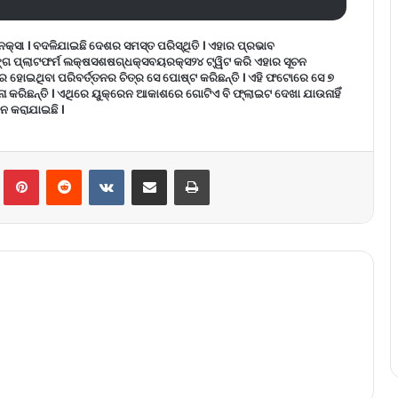
ସା । ବଦଳିଯାଇଛି ଦେଶର ସମସ୍ତ ପରିସ୍ଥିତି । ଏହାର ପ୍ରଭାବ
ିଙ୍ଗ ପ୍ଲାଟଫର୍ମ ଲକ୍ଷସଶଷଗ୍ଧକ୍ସବୟରକ୍ସ୨୪ ଟ୍ୱିଟ କରି ଏହାର ସୂଚନ
ହୋଇଥିବା ପରିବର୍ତ୍ତନର ଚିତ୍ର ସେ ପୋଷ୍ଟ କରିଛନ୍ତି । ଏହି ଫଟୋରେ ସେ ୭
ୁଳନା କରିଛନ୍ତି । ଏଥିରେ ୟୁକ୍ରେନ ଆକାଶରେ ଗୋଟିଏ ବି ଫ୍ଲାଇଟ ଦେଖା ଯାଉନାହିଁ
ନ କରାଯାଇଛି ।
lr
Pinterest
Reddit
VKontakte
Share via Email
Print